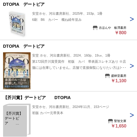
DTOPIA デートピア
安堂ホセ、河出書房新社、2025年、153p、1冊
6刷 B6 カバー 概ね経年並み
古ほんや 板澤書房
￥800
DTOPIA デートピア
安堂 ホセ、河出書房新社、2024、160p、19㎝、1冊
第172回芥川賞受賞作 初版 カバ 帯表面スレキズあり ※店
舗には在庫していません。店舗で直接御覧になりたい方は来店
前日までにご連絡ください。 「日本の古本屋」掲載商品は店
盛林堂書房
舗とは別の倉庫に保管しております。 事前連絡なく来店され
￥1,100
てもご覧頂くことが出来ません。予めご了承ください。
【芥川賞】デートピア DTOPIA
安堂ホセ、河出書房新社、2024年11月、153ページ
初版 カバー元帯美本
【芥川賞】
デートピ
聖智文庫
ア
￥1,650
DTOPIA