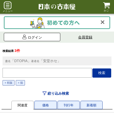
かご
メニュー
会員登録
ログイン
3件
検索結果
「DTOPIA」
「安堂ホセ」
書名
著者名
+ 初版
+ 揃
絞り込み検索
関連度
価格
刊行年
新着順