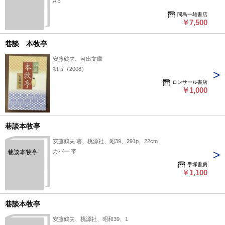
A５
間島一雄書店
￥7,500
巷談 本牧亭
安藤鶴夫、河出文庫
初版（2008）
ロンサール書店
￥1,000
巷談本牧亭
安藤鶴夫 著、桃源社、昭39、291p、22cm
カバー 帯
巷談本牧亭
手塚書房
￥1,100
巷談本牧亭
安藤鶴夫、桃源社、昭和39、1