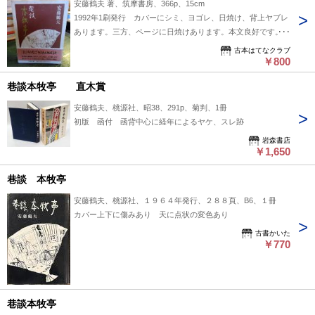
安藤鶴夫 著、筑摩書房、366p、15cm
1992年1刷発行 カバーにシミ、ヨゴレ、日焼け、背上ヤブレ
あります。三方、ページに日焼けあります。本文良好です。経
年感ありますので読めれば良い方向けです。梱包丁寧、迅速に
古本はてなクラブ
東京都小金井市から発送します。
￥800
巷談本牧亭 直木賞
安藤鶴夫、桃源社、昭38、291p、菊判、1冊
初版 函付 函背中心に経年によるヤケ、スレ跡
岩森書店
￥1,650
巷談 本牧亭
安藤鶴夫、桃源社、１９６４年発行、２８８頁、B6、１冊
カバー上下に傷みあり 天に点状の変色あり
古書かいた
￥770
巷談本牧亭