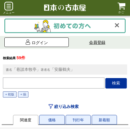
かご
メニュー
会員登録
ログイン
59件
検索結果
「巷談本牧亭」
「安藤鶴夫」
書名
著者名
+ 初版
+ 揃
絞り込み検索
関連度
価格
刊行年
新着順