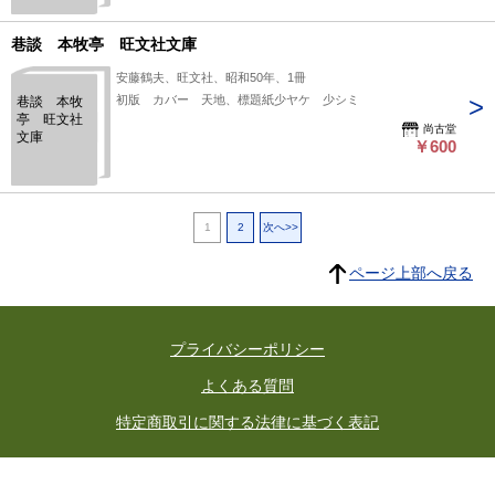
巷談 本牧亭 旺文社文庫
安藤鶴夫、旺文社、昭和50年、1冊
初版 カバー 天地、標題紙少ヤケ 少シミ
巷談 本牧
亭 旺文社
尚古堂
文庫
￥600
1
2
次へ>>
ページ上部へ戻る
プライバシーポリシー
よくある質問
特定商取引に関する法律に基づく表記
東京都古書籍商業協同組合