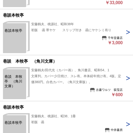
本屋」は６段階の「状態」表記が必須となりましたが、当店の
￥33,000
外函 函帯
扱う商品の特質上、状態の簡易な区分けは適切ではない（不可
少シミ有
外函日焼
能な）為、状態欄の「中古品（並）」という表現は考慮にいれ
巷談本牧亭
ないで下さい。痛みなどの瑕疵につきましては、解説欄等をご
安藤鶴夫、桃源社、昭和38年
参考にして下さい。状態表記の無いものは特に問題なく良好と
初版 函 帯ヤケ スリップ付き 函にヤケシミ有り
巷談本牧亭
お考え下さい。:
千年堂書店
￥3,000
巷談 本牧亭 （角川文庫）
安藤鶴夫/田代光（カバー画）、角川書店、昭和54、1
文庫判。カバー少日焼け、スレ有。本体経年焼け有。4版。定
巷談 本牧
亭 （角川
価380円。白色カバー。（角川文庫版）。
文庫）
古書ワルツ 荻窪店
￥600
巷談本牧亭
安藤鶴夫、桃源社、昭38、1冊
初版 函
巷談本牧亭
中井書房