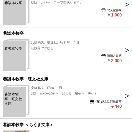
初版・カバー・テープ跡あります。
巷談本牧亭
北天堂書店
￥1,000
巷談本牧亭
安藤鶴夫、桃源社、昭和48、１冊
初版函ヤケなし
巷談本牧亭
福岡古書店
￥2,000
巷談本牧亭 旺文社文庫
安藤鶴夫、昭50、1冊
2刷 カバー背ヤケ、背少穴 紙ヤケ 天シミ
巷談本牧
亭 旺文社
(有) 舒文堂河島書店
文庫
￥440
巷談本牧亭 ＜ちくま文庫＞