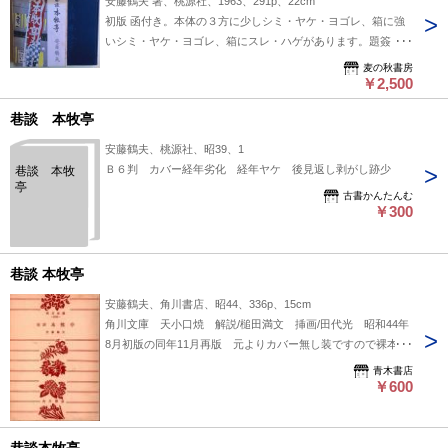
安藤鶴夫 著、桃源社、1963、291p、22cm
初版 函付き。本体の３方に少しシミ・ヤケ・ヨゴレ、箱に強
いシミ・ヤケ・ヨゴレ、箱にスレ・ハゲがあります。題簽・挿
絵 田代光。直木賞。
麦の秋書房
￥2,500
巷談 本牧亭
安藤鶴夫、桃源社、昭39、1
Ｂ６判 カバー経年劣化 経年ヤケ 後見返し剥がし跡少
巷談 本牧
亭
古書かんたんむ
￥300
巷談 本牧亭
安藤鶴夫、角川書店、昭44、336p、15cm
角川文庫 天小口焼 解説/槌田満文 挿画/田代光 昭和44年
8月初版の同年11月再版 元よりカバー無し装ですので裸本で
す
青木書店
￥600