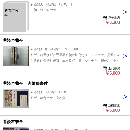
安藤鶴夫、桃源社、昭38、1冊
初 背・箱ヤケ
巷談本牧
亭
渥美書房
￥3,300
巷談本牧亭
安藤鶴夫 著、桃源社、1963、1冊
初版 前遊び紙に謹呈署名箋の貼付け有 シミヤケ、見返しか
ら数頁に角折れ跡有 本文良好 箱（シミヤケ、僅かな汚れ、
僅かな痛み有） 帯（シミヤケ、痛みと補修有）
近代書房
￥5,000
巷談本牧亭 肉筆葉書付
安藤鶴夫、桃源社、昭38、1
初版・箱背ヤケ 直木賞
並樹書店
￥5,000
巷談本牧亭