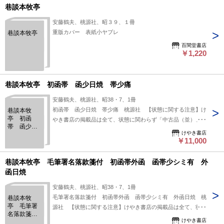
巷談本牧亭
安藤鶴夫、桃源社、昭３９、１冊
重版カバー 表紙小ヤブレ
巷談本牧亭
百間堂書店
￥1,220
巷談本牧亭 初函帯 函少日焼 帯少痛
安藤鶴夫、桃源社、昭38・7、1冊
初函帯 函少日焼 帯少痛 桃源社 【状態に関する注意】け
巷談本牧
亭 初函
やき書店の掲載品は全て、状態に関わらず「中古品（並）」と
帯 函少日
表示されています。「日本の古本屋」は６段階の「状態」表記
けやき書店
焼 帯少痛
が必須となりましたが、当店の扱う商品の特質上、状態の簡易
￥11,000
な区分けは適切ではない（不可能な）為、状態欄の「中古品
（並）」という表現は考慮にいれないで下さい。痛みなどの瑕
巷談本牧亭 毛筆署名落款箋付 初函帯外函 函帯少シミ有 外
疵につきましては、解説欄等をご参考にして下さい。状態表記
函日焼
の無いものは特に問題なく良好とお考え下さい。:
安藤鶴夫、桃源社、昭38・7、1冊
毛筆署名落款箋付 初函帯外函 函帯少シミ有 外函日焼 桃
巷談本牧
亭 毛筆署
源社 【状態に関する注意】けやき書店の掲載品は全て、状態
名落款箋
に関わらず「中古品（並）」と表示されています。「日本の古
けやき書店
付 初函帯