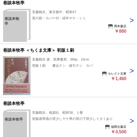
巷談本牧亭
安藤鶴夫、東京都中、昭和47
第六刷・カバー付・経年ヤケ・シミ
巷談本牧
亭
岡本書店
￥880
巷談本牧亭 ＜ちくま文庫＞ 初版１刷
安藤鶴夫 著、筑摩書房、366p、15cm
初版１刷 書込ナシ 線引ナシ カバ
セレクト文庫
￥1,460
巷談本牧亭
安藤鶴夫、桃源社、昭和38、１冊
初版函帯函の背少しヤケ帯の背の下部少しイタミあり
巷談本牧亭
福岡古書店
￥4,500