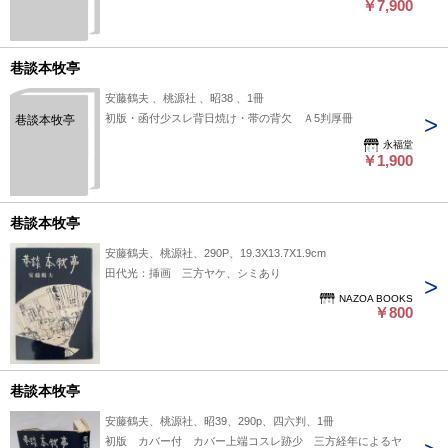
￥7,900
巷談本牧亭
安藤鶴夫 、桃源社 、昭38 、1冊
初版・函付少スレ背日焼け・帯の背欠 Ａ5判厚冊
巷談本牧亭
永福堂
￥1,900
巷談本牧亭
安藤鶴夫、桃源社、290P、19.3X13.7X1.9cm
田代光：挿画 三方ヤケ、シミあり
NAZOA BOOKS
￥800
巷談本牧亭
安藤鶴夫、桃源社、昭39、290p、四六判、1冊
初版 カバー付 カバー上端コスレ跡少 三方経年によるヤ