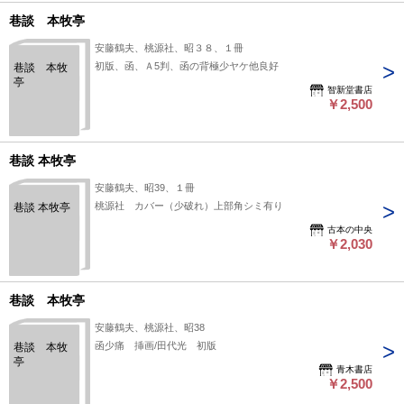
巷談 本牧亭
安藤鶴夫、桃源社、昭３８、１冊
初版、函、Ａ5判、函の背極少ヤケ他良好
巷談 本牧
亭
智新堂書店
￥2,500
巷談 本牧亭
安藤鶴夫、昭39、１冊
桃源社 カバー（少破れ）上部角シミ有り
巷談 本牧亭
古本の中央
￥2,030
巷談 本牧亭
安藤鶴夫、桃源社、昭38
函少痛 挿画/田代光 初版
巷談 本牧
亭
青木書店
￥2,500