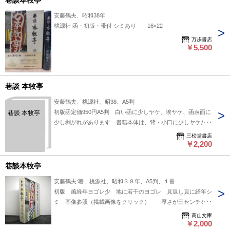
巷談本牧亭
安藤鶴夫、昭和38年
桃源社 函・初版・帯付 シミあり 16×22
万歩書店
￥5,500
巷談 本牧亭
安藤鶴夫、桃源社、昭38、A5判
初版函定価950円A5判 白い函に少しヤケ、埃ヤケ、函表面に
巷談 本牧亭
少し剥がれがあります 書籍本体は、背・小口に少しヤケがあ
りますが、その他に目立ったよごれ、傷みはありません
三松堂書店
￥2,200
巷談本牧亭
安藤鶴夫:著、桃源社、昭和３８年、A5判、１冊
初版 函経年ヨゴレ少 地に若干のヨゴレ 見返し頁に経年シ
ミ 画像参照（掲載画像をクリック） 厚さが三センチを超
えるため発送はレターパックプラス
高山文庫
￥2,000