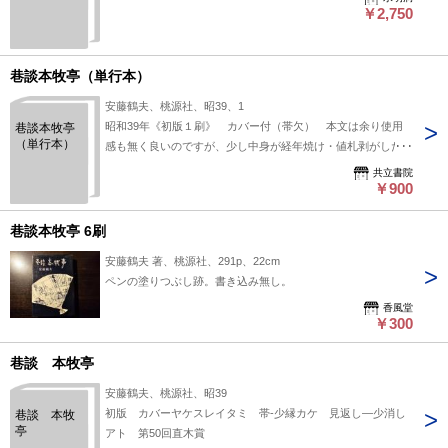
￥2,750
巷談本牧亭（単行本）
安藤鶴夫、桃源社、昭39、1
昭和39年《初版１刷》 カバー付（帯欠） 本文は余り使用
巷談本牧亭
（単行本）
感も無く良いのですが、少し中身が経年焼け・値札剥がした跡
あり。カバーは経年並（少し角端に擦れ）
共立書院
￥900
巷談本牧亭 6刷
安藤鶴夫 著、桃源社、291p、22cm
ペンの塗りつぶし跡。書き込み無し。
香風堂
￥300
巷談 本牧亭
安藤鶴夫、桃源社、昭39
初版 カバーヤケスレイタミ 帯-少縁カケ 見返し―少消し
巷談 本牧
亭
アト 第50回直木賞