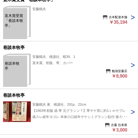
安藤鶴夫
直木賞受賞
古本配達本舗
「巷談本牧
￥35,194
亭」
巷談本牧亭
安藤鶴夫、桃源社、昭39、1
直木賞、初版、帯、カバー
巷談本牧
亭
勉強堂書店
￥8,900
巷談本牧亭
安藤鶴夫 著、桃源社、291p、22cm
【1963年初版 函 帯 元グラシン？】帯ヤケ背に約1ｃｍヤブレ
函スレ経年ヨゴレ 本体小口経年ヤケシミグラシン貼付 後ろ見
返しに前古書店ラベル残 保存状態：並（経年の跡はあるが古
古書 往来座
書として普通な経年並）
￥3,000