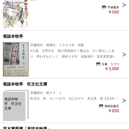
手塚書房
￥550
巷談本牧亭
安藤鶴夫、桃源社、１９６３年 初版
A５箱 元帯付き 箱の背表紙少々黄ばみ、少々斑点シミあ
り 帯わずかにシミ 昭和３８年 初版発行 直木賞受賞作
古書 うつつ
￥3,000
巷談本牧亭 旺文社文庫
安藤鶴夫、昭５０、１
旺文社 初 カバー少汚 小口少ヤケ 本文美 菅【文2/9913
巷談本牧
亭 旺文社
春耕堂書店
文庫
￥830
直木賞受賞「巷談本牧亭」