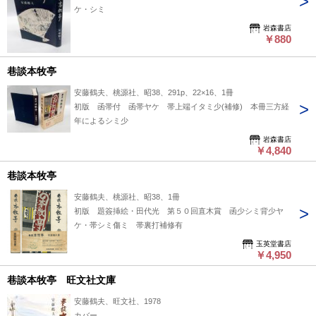
ケ・シミ
岩森書店
￥880
巷談本牧亭
安藤鶴夫、桃源社、昭38、291p、22×16、1冊
初版 函帯付 函帯ヤケ 帯上端イタミ少(補修) 本冊三方経
年によるシミ少
岩森書店
￥4,840
巷談本牧亭
安藤鶴夫、桃源社、昭38、1冊
初版 題簽挿絵・田代光 第５０回直木賞 函少シミ背少ヤ
ケ・帯シミ傷ミ 帯裏打補修有
玉英堂書店
￥4,950
巷談本牧亭 旺文社文庫
安藤鶴夫、旺文社、1978
カバー