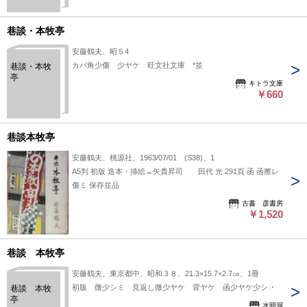
巷談・本牧亭
安藤鶴夫、昭５4
カバ角少傷 少ヤケ 旺文社文庫 *並
巷談・本牧
亭
キトラ文庫
￥660
巷談本牧亭
安藤鶴夫、桃源社、1963/07/01 (S38)、1
A5判 初版 造本・挿絵→矢貴昇司 田代 光 291頁 函 函擦レ
傷ミ 保存並品
古書 彦書房
￥1,520
巷談 本牧亭
安藤鶴夫、東京都中、昭和３８、21.3×15.7×2.7㎝、1冊
初版 微少シミ 見返し微少ヤケ 背ヤケ 函少ヤケ少シミ
巷談 本牧
亭
水明洞