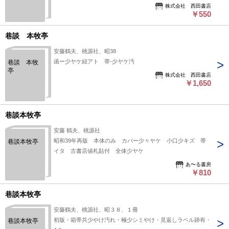
株式会社 西田書店
￥550
巷談 本牧亭
安藤鶴夫、桃源社、昭38
函ー少ヤケ紐アト 帯-少ヤケ汚
巷談 本牧
亭
株式会社 西田書店
￥1,650
巷談本牧亭
安藤 鶴夫、桃源社
昭和39年再版 本体のみ カバー少々ヤケ 小口少キズ 帯
巷談本牧亭
イタ 古書店値札貼付 全体少ヤケ
あ〜る書房
￥810
巷談本牧亭
安藤鶴夫、桃源社、昭３８、１冊
初版・箱帯共少やけ汚れ・極少シミやけ・見返しラベル跡有・
巷談本牧亭