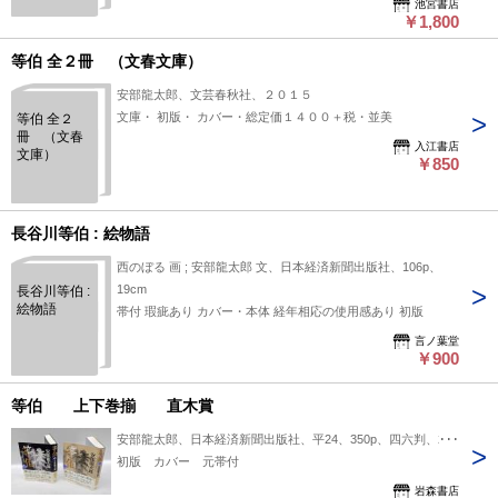
池宮書店
￥1,800
等伯 全２冊 （文春文庫）
安部龍太郎、文芸春秋社、２０１５
文庫・ 初版・ カバー・総定価１４００＋税・並美
等伯 全２
冊 （文春
入江書店
文庫）
￥850
長谷川等伯 : 絵物語
西のぼる 画 ; 安部龍太郎 文、日本経済新聞出版社、106p、
19cm
長谷川等伯 :
絵物語
帯付 瑕疵あり カバー・本体 経年相応の使用感あり 初版
言ノ葉堂
￥900
等伯 上下巻揃 直木賞
安部龍太郎、日本経済新聞出版社、平24、350p、四六判、2冊
初版 カバー 元帯付
岩森書店