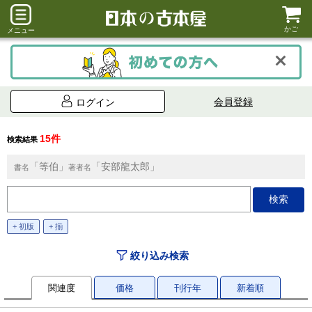
かご
メニュー
会員登録
ログイン
15件
検索結果
「等伯」
「安部龍太郎」
書名
著者名
+ 初版
+ 揃
絞り込み検索
関連度
価格
刊行年
新着順