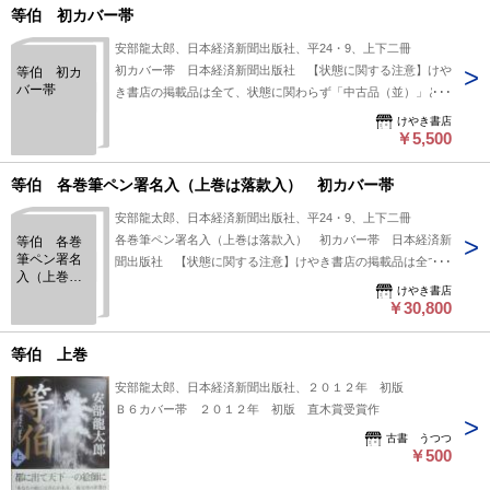
等伯 初カバー帯
安部龍太郎、日本経済新聞出版社、平24・9、上下二冊
初カバー帯 日本経済新聞出版社 【状態に関する注意】けや
等伯 初カ
バー帯
き書店の掲載品は全て、状態に関わらず「中古品（並）」と表
示されています。「日本の古本屋」は６段階の「状態」表記が
けやき書店
必須となりましたが、当店の扱う商品の特質上、状態の簡易な
￥5,500
区分けは適切ではない（不可能な）為、状態欄の「中古品
（並）」という表現は考慮にいれないで下さい。痛みなどの瑕
等伯 各巻筆ペン署名入（上巻は落款入） 初カバー帯
疵につきましては、解説欄等をご参考にして下さい。状態表記
安部龍太郎、日本経済新聞出版社、平24・9、上下二冊
の無いものは特に問題なく良好とお考え下さい。:
各巻筆ペン署名入（上巻は落款入） 初カバー帯 日本経済新
等伯 各巻
筆ペン署名
聞出版社 【状態に関する注意】けやき書店の掲載品は全て、
入（上巻は
状態に関わらず「中古品（並）」と表示されています。「日本
けやき書店
落款入）
の古本屋」は６段階の「状態」表記が必須となりましたが、当
￥30,800
初カバー帯
店の扱う商品の特質上、状態の簡易な区分けは適切ではない
（不可能な）為、状態欄の「中古品（並）」という表現は考慮
等伯 上巻
にいれないで下さい。痛みなどの瑕疵につきましては、解説欄
安部龍太郎、日本経済新聞出版社、２０１２年 初版
等をご参考にして下さい。状態表記の無いものは特に問題なく
Ｂ６カバー帯 ２０１２年 初版 直木賞受賞作
良好とお考え下さい。:
古書 うつつ
￥500