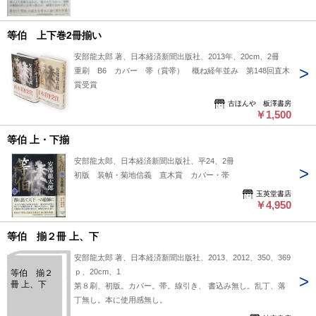
等伯 上下巻2冊揃い
安部龍太郎 著、日本経済新聞出版社、2013年、20cm、2冊
重刷 B6 カバー 帯（賞帯） 概ね経年並み 第148回直木
賞受賞
古ほんや 板澤書房
￥1,500
等伯 上・下揃
安部龍太郎、日本経済新聞出版社、平24、2冊
初版 装幀・菊地信義 直木賞 カバー・帯
玉英堂書店
￥4,950
等伯 揃２冊 上、下
安部龍太郎 著、日本経済新聞出版社、2013、2012、350、369
ｐ、20cm、1
等伯 揃２
冊 上、下
第８刷、初版。カバー。帯。線引き、 書込み無し。乱丁、落
丁無し。本に使用感無し。