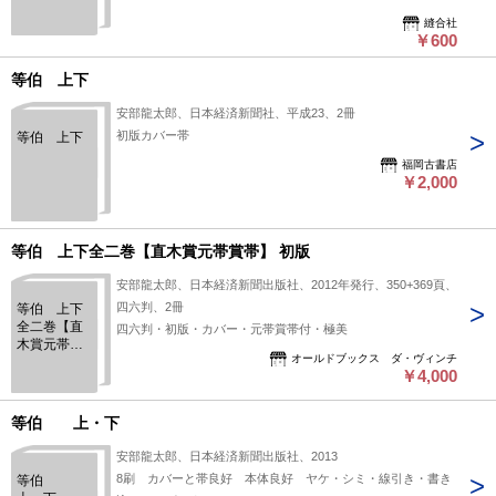
縫合社
￥600
等伯 上下
安部龍太郎、日本経済新聞社、平成23、2冊
初版カバー帯
等伯 上下
福岡古書店
￥2,000
等伯 上下全二巻【直木賞元帯賞帯】 初版
安部龍太郎、日本経済新聞出版社、2012年発行、350+369頁、
四六判、2冊
等伯 上下
全二巻【直
四六判・初版・カバー・元帯賞帯付・極美
木賞元帯賞
オールドブックス ダ・ヴィンチ
帯】 初版
￥4,000
等伯 上・下
安部龍太郎、日本経済新聞出版社、2013
8刷 カバーと帯良好 本体良好 ヤケ・シミ・線引き・書き
等伯