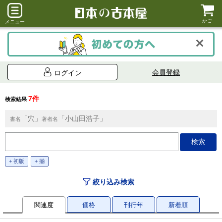
かご
メニュー
会員登録
ログイン
7件
検索結果
「穴」
「小山田浩子」
書名
著者名
+ 初版
+ 揃
絞り込み検索
関連度
価格
刊行年
新着順