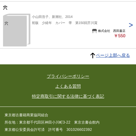
穴
小山田浩子、新潮社、2014
初版 少経年 カバー 帯 第150回芥川賞
穴
株式会社 西田書店
￥550
ページ上部へ戻る
プライバシーポリシー
よくある質問
特定商取引に関する法律に基づく表記
東京都古書籍商業協同組合
所在地：東京都千代田区神田小川町3-22 東京古書会館内
東京都公安委員会許可済 許可番号 301026602392