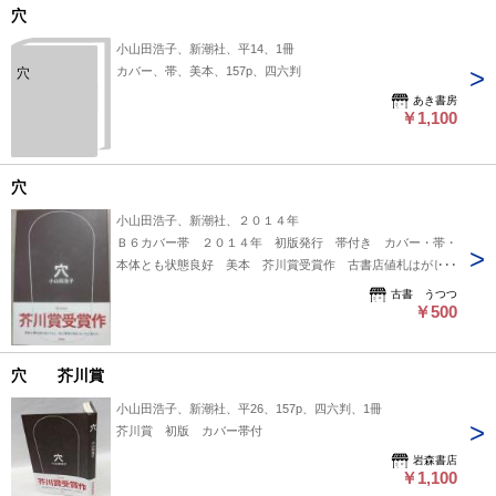
穴
小山田浩子、新潮社、平14、1冊
カバー、帯、美本、157p、四六判
穴
あき書房
￥1,100
穴
小山田浩子、新潮社、２０１４年
Ｂ６カバー帯 ２０１４年 初版発行 帯付き カバー・帯・
本体とも状態良好 美本 芥川賞受賞作 古書店値札はがし跡
なし
古書 うつつ
￥500
穴 芥川賞
小山田浩子、新潮社、平26、157p、四六判、1冊
芥川賞 初版 カバー帯付
岩森書店
￥1,100