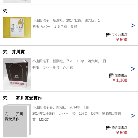
穴
小山田浩子、新潮社、2014/1/25、四六版、1
初版 カバー １５７頁 良好
フタバ書店
￥500
穴 芥川賞
小山田浩子、新潮社、平26、157p、四六判、1冊
初版 カバー帯付 芥川賞
岩森書店
￥1,100
穴 芥川賞受賞作
小山田浩子著、新潮社、2014年、1冊
2014年1月発行 カバー 帯 157頁 B6判 第150回芥川
穴 芥川
賞受賞作
賞 M2-27
浪月堂書店
￥500