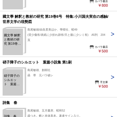
カバラ書店
憂鬱/涙/龜井
￥800
勝一郎遠
望 ほか
國文學 解釈と教材の研究 第19巻8号 特集:小川国夫実在の感触/
世界文学の現勢図
島尾敏雄/由良君美ほか、學燈社、昭49
(背少傷有/表紙に少折れ跡有/天と腹に少シミ有) A5判 204
國文學 解釈
と教材の研
頁
究 第19巻8
カバラ書店
号 特集:小
￥500
川国夫実在
の感触/世界
文学の現勢
硝子障子のシルエット 葉篇小説集 第1刷
図
島尾敏雄、創樹社
函 帯 元パラ破レ
硝子障子の
シルエッ
手文庫
ト 葉篇小
￥500
説集 第1刷
詩集 春
島尾敏雄、五月書房、昭和52
函つき。帙と本体美本。著者サイン入り。
詩集 春