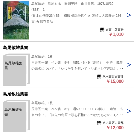
島尾敏雄 島尾ミホ 田畑英勝、角川書店、1978/10/10
(S53)、1
(日本の伝説23 ) B6 初版 伝説地図付き 装幀→大沢泰夫 286
頁 函 保存並品
古書 彦書房
￥1,010
島尾敏雄葉書
島尾敏雄、1枚
玉井五一宛 ペン書 9行 昭51・6・9（消印） 中折 書籍
島尾敏雄葉
書
の題名について。「いつそ学を省いて〈ヤポネシア序説〉とし
たらどうでしよう」。（発信地）指宿市西方（受信地）創樹
八木書店古書部
社 #八木書店近代自筆物/３.葉書類 #八木古書2026年4月新
￥15,000
蒐 95213300 ※自筆物につきましては、毎月25日前後に新
蒐品を追加しております。PDF形式で御覧になりたい方は
島尾敏雄葉書
https://company.books-yagi.co.jp/archives/news/10928 を参照
島尾敏雄、1枚
ください。95号目録（R8.1）以後の追加は「#八木古書2026」
玉井五一宛 ペン書 8行 昭50・11・17（消印） 速達 出
島尾敏雄葉
で検索できます。
書
京の中止。「旅先の島原で頭を石桁にぶつけたあとのふらつき
が中々なくならず養生のために今度の出京は見合わせまし
八木書店古書部
た」。（発信地）指宿市西方（受信地）創樹社 #八木書店近
￥12,000
代自筆物/３.葉書類 #八木古書2026年4月新蒐 95113400