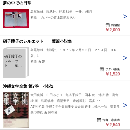
夢の中での日常
島尾敏雄、現代社、昭和31年 一冊、A5判
初版 カバーの背上部痛みあり
斜陽館
￥2,000
硝子障子のシルエット 葉篇小説集
島尾敏雄、創樹社、１９７２年２月２５日、２１４頁、Ｂ６
版、1
硝子障子の
シルエッ
初版 函 帯
ト 葉篇
フタバ書店
小説集
￥1,520
沖縄文学全集 第7巻 小説2
太田良博 山田みどり 亀谷千鶴子 国本 稔 池沢 聰 喜舍
場 順 島尾敏雄 嘉陽安男 舟越義彰 霜多･･･
A5判 初版 沖縄文学全集編集委員会編 造本→鈴木一誌 蒲谷孝
夫 360頁 函 保存良
古書 彦書房
￥2,540