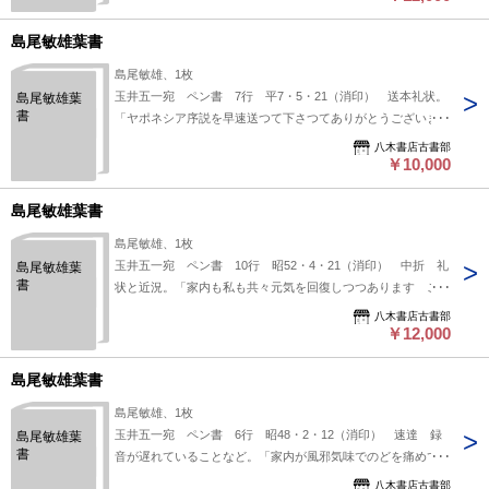
創樹社 #八木書店近代自筆物/３.葉書類 #八木古書2026年5
月新蒐 95414320 ※自筆物につきましては、毎月25日前後
島尾敏雄葉書
に新蒐品を追加しております。PDF形式で御覧になりたい方は
島尾敏雄、1枚
https://company.books-yagi.co.jp/archives/news/10928 を参照
玉井五一宛 ペン書 7行 平7・5・21（消印） 送本礼状。
島尾敏雄葉
ください。95号目録（R8.1）以後の追加は「#八木古書2026」
書
「ヤポネシア序説を早速送つて下さつてありがとうございま
で検索できます。
す お手紙も拝見いたしました 出版界様変わりの中で御健闘
八木書店古書部
をと思つております」。（発信地）鹿児島市吉野町（受信地）
￥10,000
創樹社 #八木書店近代自筆物/３.葉書類 #八木古書2026年6
月新蒐 95314420 ※自筆物につきましては、毎月25日前後
島尾敏雄葉書
に新蒐品を追加しております。PDF形式で御覧になりたい方は
島尾敏雄、1枚
https://company.books-yagi.co.jp/archives/news/10928 を参照
玉井五一宛 ペン書 10行 昭52・4・21（消印） 中折 礼
島尾敏雄葉
ください。95号目録（R8.1）以後の追加は「#八木古書2026」
書
状と近況。「家内も私も共々元気を回復しつつあります ご放
で検索できます。
念下さい しかし田村賞の会には まだちよつと無理のようで
八木書店古書部
断念しました 残念でしたが…」。（発信地）指宿市西方（受
￥12,000
信地）創樹社 #八木書店近代自筆物/３.葉書類 #八木古書
2026年6月新蒐 95214520 ※自筆物につきましては、毎月
島尾敏雄葉書
25日前後に新蒐品を追加しております。PDF形式で御覧にな
島尾敏雄、1枚
りたい方は https://company.books-
玉井五一宛 ペン書 6行 昭48・2・12（消印） 速達 録
島尾敏雄葉
yagi.co.jp/archives/news/10928 を参照ください。95号目録
書
音が遅れていることなど。「家内が風邪気味でのどを痛めてい
（R8.1）以後の追加は「#八木古書2026」で検索できます。
ますので昔ばなしの吹込みもうしばらく待つて下さい」。（発
八木書店古書部