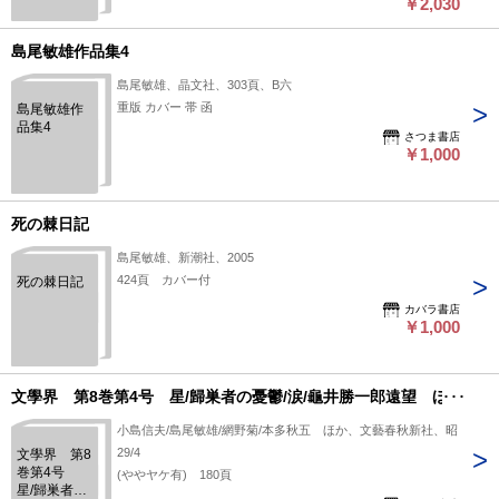
￥2,030
島尾敏雄作品集4
島尾敏雄、晶文社、303頁、B六
重版 カバー 帯 函
島尾敏雄作
品集4
さつま書店
￥1,000
死の棘日記
島尾敏雄、新潮社、2005
424頁 カバー付
死の棘日記
カバラ書店
￥1,000
文學界 第8巻第4号 星/歸巣者の憂鬱/涙/龜井勝一郎遠望 ほか
小島信夫/島尾敏雄/網野菊/本多秋五 ほか、文藝春秋新社、昭
29/4
文學界 第8
巻第4号
(ややヤケ有) 180頁
星/歸巣者の