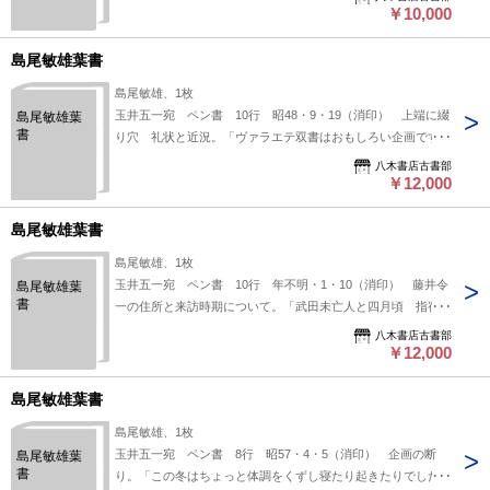
信地）鹿児島県名瀬市小俣町（受信地）創樹社 #八木書店近
￥10,000
代自筆物/３.葉書類 #八木古書2026年6月新蒐 95114620
※自筆物につきましては、毎月25日前後に新蒐品を追加して
島尾敏雄葉書
おります。PDF形式で御覧になりたい方は
島尾敏雄、1枚
https://company.books-yagi.co.jp/archives/news/10928 を参照
玉井五一宛 ペン書 10行 昭48・9・19（消印） 上端に綴
島尾敏雄葉
ください。95号目録（R8.1）以後の追加は「#八木古書2026」
書
り穴 礼状と近況。「ヴァラエテ双書はおもしろい企画です
で検索できます。
ね。長谷川さんのもの、また老人の写真集興味がありまし
八木書店古書部
た」。（発信地）名瀬市小俣町（受信地）創樹社 #八木書店
￥12,000
近代自筆物/３.葉書類 #八木古書2026年7月新蒐
95014720 ※自筆物につきましては、毎月25日前後に新蒐品
島尾敏雄葉書
を追加しております。PDF形式で御覧になりたい方は
島尾敏雄、1枚
https://company.books-yagi.co.jp/archives/news/10928 を参照
玉井五一宛 ペン書 10行 年不明・1・10（消印） 藤井令
島尾敏雄葉
ください。95号目録（R8.1）以後の追加は「#八木古書2026」
書
一の住所と来訪時期について。「武田未亡人と四月頃 指宿に
で検索できます。
おいで下さるとのこと、大歓迎です 先般武田未亡人にはお出
八木書店古書部
で下さいとおさそいしたところです」。（発信地）指宿市西方
￥12,000
（受信地）創樹社 #八木書店近代自筆物/３.葉書類 #八木古
書2026年7月新蒐 95914820 ※自筆物につきましては、毎
島尾敏雄葉書
月25日前後に新蒐品を追加しております。PDF形式で御覧に
島尾敏雄、1枚
なりたい方は https://company.books-
玉井五一宛 ペン書 8行 昭57・4・5（消印） 企画の断
島尾敏雄葉
yagi.co.jp/archives/news/10928 を参照ください。95号目録
書
り。「この冬はちょっと体調をくずし寝たり起きたりでした
（R8.1）以後の追加は「#八木古書2026」で検索できます。