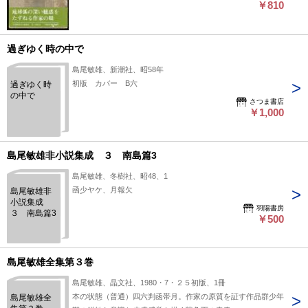
￥810
過ぎゆく時の中で
島尾敏雄、新潮社、昭58年
初版 カバー B六
過ぎゆく時
の中で
さつま書店
￥1,000
島尾敏雄非小説集成 ３ 南島篇3
島尾敏雄、冬樹社、昭48、1
函少ヤケ、月報欠
島尾敏雄非
小説集成
羽陽書房
３ 南島篇3
￥500
島尾敏雄全集第３巻
島尾敏雄、晶文社、1980・7・２５初版、1冊
本の状態（普通）四六判函帯月。作家の原質を証す作品群少年
島尾敏雄全