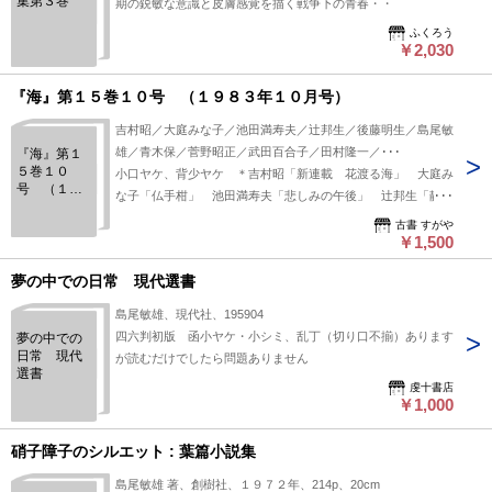
集第３巻
期の鋭敏な意識と皮膚感覚を描く戦争下の青春・・
ふくろう
￥2,030
『海』第１５巻１０号 （１９８３年１０月号）
吉村昭／大庭みな子／池田満寿夫／辻邦生／後藤明生／島尾敏
雄／青木保／菅野昭正／武田百合子／田村隆一／･･･
『海』第１
５巻１０
小口ヤケ、背少ヤケ ＊吉村昭「新連載 花渡る海」 大庭み
号 （１９
な子「仏手柑」 池田満寿夫「悲しみの午後」 辻邦生「静か
８３年１０
な村外れの十字架の前で」 青木保「「他者」の音楽『新しい
月号）
古書 すがや
人よ目覚めよ』を読む」 武田百合子「『フィッツカラルド』
￥1,500
映画館２」 小林信彦・荒木経惟「私説東京繁昌記５ 四谷三
夢の中での日常 現代選書
丁目付近」 海の手帳（井上ひさし（インタビュー）、／Ａ・
ヴォズネセンスキー「Ｏ（オー）」（２５０枚）
島尾敏雄、現代社、195904
四六判初版 函小ヤケ・小シミ、乱丁（切り口不揃）あります
夢の中での
日常 現代
が読むだけでしたら問題ありません
選書
虔十書店
￥1,000
硝子障子のシルエット : 葉篇小説集
島尾敏雄 著、創樹社、１９７２年、214p、20cm