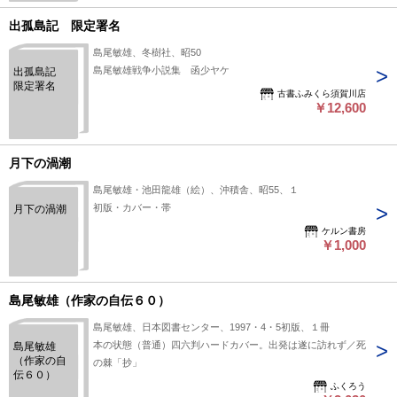
出孤島記 限定署名
島尾敏雄、冬樹社、昭50
島尾敏雄戦争小説集 函少ヤケ
出孤島記
限定署名
古書ふみくら須賀川店
￥12,600
月下の渦潮
島尾敏雄・池田龍雄（絵）、沖積舎、昭55、１
初版・カバー・帯
月下の渦潮
ケルン書房
￥1,000
島尾敏雄（作家の自伝６０）
島尾敏雄、日本図書センター、1997・4・5初版、１冊
本の状態（普通）四六判ハードカバー。出発は遂に訪れず／死
島尾敏雄
（作家の自
の棘「抄」
伝６０）
ふくろう