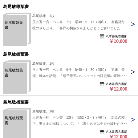
※自筆物につきましては、毎月25日前後に新蒐品を追加して
島尾敏雄葉書
おります。PDF形式で御覧になりたい方は
島尾敏雄、1枚
https://company.books-yagi.co.jp/archives/news/10928 を参照
玉井五一宛 ペン書 7行 昭49・9・17（消印） 書籍発行
島尾敏雄葉
ください。95号目録（R8.1）以後の追加は「#八木古書2026」
書
後のやりとり。「書評の切抜きをありがとうございました 四
で検索できます。
角三角丸矩形も受けとりました 御礼申します」。（発信地）
八木書店古書部
名瀬市小俣町（受信地）創樹社 #八木書店近代自筆物/３.葉
￥10,000
書類 #八木古書2026年5月新蒐 95614120 ※自筆物につき
ましては、毎月25日前後に新蒐品を追加しております。PDF
島尾敏雄葉書
形式で御覧になりたい方は https://company.books-
島尾敏雄、1枚
yagi.co.jp/archives/news/10928 を参照ください。95号目録
玉井五一宛 ペン書 9行 昭48・1・30（消印） 速達 音
島尾敏雄葉
（R8.1）以後の追加は「#八木古書2026」で検索できます。
書
源、献本の話題。「硝子障子のシルエットの限定版の寄贈は、
埴谷さんと司修さんの御二方に差し上げて下さい。ほかは今度
八木書店古書部
は控えたいと思います」。（発信地）名瀬市小俣町（受信地）
￥12,000
創樹社 #八木書店近代自筆物/３.葉書類 #八木古書2026年5
月新蒐 95514220 ※自筆物につきましては、毎月25日前後
島尾敏雄葉書
に新蒐品を追加しております。PDF形式で御覧になりたい方は
島尾敏雄、1枚
https://company.books-yagi.co.jp/archives/news/10928 を参照
玉井五一宛 ペン書 12行 昭52・2・9（消印） 対談の校
島尾敏雄葉
ください。95号目録（R8.1）以後の追加は「#八木古書2026」
書
正、妻ミホの出版について。「〈海〉の方は中央公論社から出
で検索できます。
してくれる約束になつていますので、尓余の分はいずれ御文面
八木書店古書部
に従いますとのことです」。（発信地）指宿市西方（受信地）
￥12,000