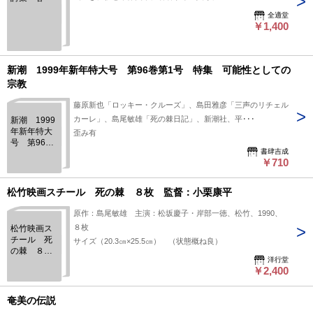
全適堂
￥1,400
新潮 1999年新年特大号 第96巻第1号 特集 可能性としての
宗教
藤原新也「ロッキー・クルーズ」、島田雅彦「三声のリチェル
カーレ」、島尾敏雄「死の棘日記」、新潮社、平･･･
新潮 1999
年新年特大
歪み有
号 第96巻
書肆吉成
第1号 特
￥710
集 可能性
としての宗
教
松竹映画スチール 死の棘 ８枚 監督：小栗康平
原作：島尾敏雄 主演：松坂慶子・岸部一徳、松竹、1990、
８枚
松竹映画ス
チール 死
サイズ（20.3㎝×25.5㎝） （状態概ね良）
の棘 ８
洋行堂
枚 監督：
￥2,400
小栗康平
奄美の伝説