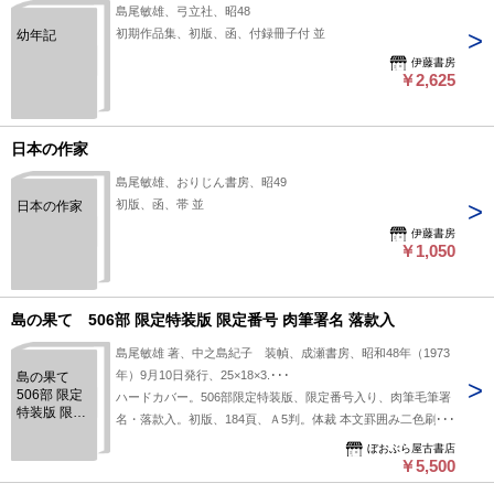
島尾敏雄、弓立社、昭48
初期作品集、初版、函、付録冊子付 並
幼年記
伊藤書房
￥2,625
日本の作家
島尾敏雄、おりじん書房、昭49
初版、函、帯 並
日本の作家
伊藤書房
￥1,050
島の果て 506部 限定特装版 限定番号 肉筆署名 落款入
島尾敏雄 著、中之島紀子 装幀、成瀬書房、昭和48年（1973
年）9月10日発行、25×18×3.･･･
島の果て
506部 限定
ハードカバー。506部限定特装版、限定番号入り、肉筆毛筆署
特装版 限定
名・落款入。初版、184頁、Ａ5判。体裁 本文罫囲み二色刷
番号 肉筆署
り。インド産山羊革及び楮もみ紙装表紙。天金。麻ダック装帙
名 落款入
ぼおぶら屋古書店
函入り。定価10000円。作者自選処女作「島の果て」「単独旅
￥5,500
行者」収録。6343-amz（保管先 彌 長押 特装版）