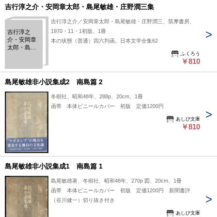
吉行淳之介・安岡章太郎・島尾敏雄・庄野潤三集
吉行淳之介／安岡章太郎・島尾敏雄・庄野潤三、筑摩書房、
1970・11・1初版、1冊
吉行淳之
介・安岡章
本の状態（普通）四六判函。日本文学全集62
太郎・島尾
ふくろう
敏雄・庄野
￥810
潤三集
島尾敏雄非小説集成2 南島篇 2
冬樹社、昭和48年、288p、20cm、1冊
函帯 本体ビニールカバー 初版 定価1200円
あしび文庫
￥810
島尾敏雄非小説集成1 南島篇 1
島尾敏雄著、冬樹社、昭和48年、270p 図、20cm、1冊
函帯 本体ビニールカバー 初版 定価1200円 新聞書評
（谷川健一）切り抜き付き
あしび文庫