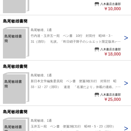
今なお用心中です そんなわけで折角のお話、お引き受けでき
八木書店古書部
ませんでした 御了承ください」。（発信地）茅ヶ崎市東海岸
￥10,000
（受信地）文京区湯島 #八木書店近代自筆物/３.葉書類 #八
木古書2026年7月新蒐 95615150 ※自筆物につきまして
島尾敏雄書簡
は、毎月25日前後に新蒐品を追加しております。PDF形式で
島尾敏雄、1通
御覧になりたい方は https://company.books-
竹内達・玉井五一宛 ペン書 10行 封筒付 昭48・3・
島尾敏雄書
yagi.co.jp/archives/news/10928 を参照ください。95号目録
簡
31（消印） 礼状。「昨日硝子障子のシルエット限定版本が
（R8.1）以後の追加は「#八木古書2026」で検索できます。
三冊とどきました ずいぶん豪華な本でおどろきました」。
八木書店古書部
（発信地）名瀬市小俣町（受信地）創樹社 #八木書店近代自
￥18,000
筆物/２.書簡類 #八木古書2026年4月新蒐 95514000 ※自
筆物につきましては、毎月25日前後に新蒐品を追加しており
島尾敏雄書簡
ます。PDF形式で御覧になりたい方は https://company.books-
島尾敏雄、1通
yagi.co.jp/archives/news/10928 を参照ください。95号目録
新日本文学編集委員宛 ペン書 便箋3枚31行 封筒付 昭
島尾敏雄書
（R8.1）以後の追加は「#八木古書2026」で検索できます。
簡
33・12・27（消印） 速達 「名瀬だより」休載の連絡。封
筒裏面に落書き。「私のつもりでは、あと島の民話、民謡のこ
八木書店古書部
と及び復帰運動史のようなものを書いて一先ず稿をとじたいと
￥25,000
考えていましたが、そのいずれも、もう少し準備を必要としま
すので、甚だ勝手ですが一月号の（十四）でいつたん休ませて
島尾敏雄書簡
いただきたいと存じます」。（発信地）名瀬市住吉町（受信
島尾敏雄、1通
地）新日本文学会 #八木書店近代自筆物/２.書簡類 #八木古
玉井五一宛 ペン書 便箋3枚31行 昭48・5・23（消印）
島尾敏雄書
書2026年4月新蒐 95414100 ※自筆物につきましては、毎