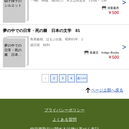
・4刷 B6版 函(焼け) 本文は程度並 214頁・*238
硝子障子の
シルエット
浪曼書房
￥500
夢の中での日常・死の棘 日本の文学 81
島尾敏雄、ほるぷ出版、昭和61年、1
函日焼 B6判
夢の中での
日常・死の
藍書店 Indigo Books
棘 日本の
￥500
文学 81
1
2
3
4
次へ>>
ページ上部へ戻る
プライバシーポリシー
よくある質問