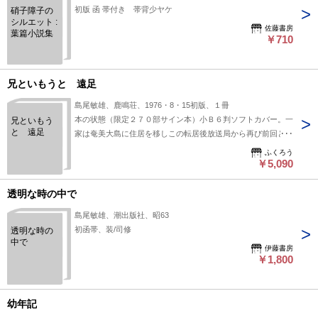
初版 函 帯付き 帯背少ヤケ
硝子障子の
シルエット :
佐藤書房
葉篇小説集
￥710
兄といもうと 遠足
島尾敏雄、鹿鳴荘、1976・8・15初版、１冊
本の状態（限定２７０部サイン本）小Ｂ６判ソフトカバー。一
兄といもう
と 遠足
家は奄美大島に住居を移しこの転居後放送局から再び前回と同
じ形式の掌篇を求められました
ふくろう
￥5,090
透明な時の中で
島尾敏雄、潮出版社、昭63
初函帯、装/司修
透明な時の
中で
伊藤書房
￥1,800
幼年記