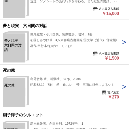
簡
速達 ソノシートの売れ行きを尋ねる。また献呈の要請。「そ
月25日前後に新蒐品を追加しております。PDF形式で御覧に
の後昔ばなしの売行きは如何ですか。またすみませんがあと十
なりたい方は https://company.books-
八木書店古書部
冊（東北と奄美の昔ばなし）送ってくれませんか お願いしま
￥15,000
yagi.co.jp/archives/news/10928 を参照ください。95号目録
す」。（発信地）名瀬市小俣町（受信地）創樹社 #八木書店
（R8.1）以後の追加は「#八木古書2026」で検索できます。
近代自筆物/２.書簡類 #八木古書2026年5月新蒐
夢と現実 六日間の対話
95814630 ※自筆物につきましては、毎月25日前後に新蒐品
島尾敏雄・小川国夫、筑摩書房、昭51、1冊
を追加しております。PDF形式で御覧になりたい方は
初函しみやけ帯 #八木書店古書目録/国文学（近代）/作家別/
夢と現実
https://company.books-yagi.co.jp/archives/news/10928 を参照
六日間の対
著作/単行本//おがわ くにお/
ください。95号目録（R8.1）以後の追加は「#八木古書2026」
話
で検索できます。
八木書店古書部
￥1,500
死の棘
島尾敏雄 著、新潮社、347p、20cm
昭和52.12 7刷 函 角スレ 帯 三面に経年によるシミ
死の棘
言ノ葉堂
￥270
硝子障子のシルエット
島尾敏雄著、創樹社刊、1972年刊、1