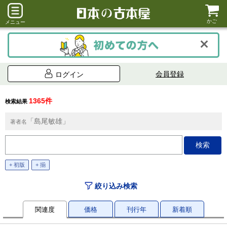
かご
メニュー
会員登録
ログイン
1365件
検索結果
「島尾敏雄」
著者名
+ 初版
+ 揃
絞り込み検索
関連度
価格
刊行年
新着順