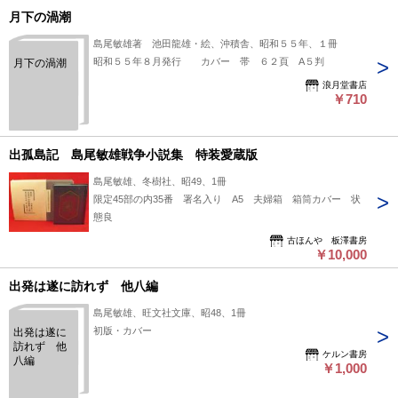
月下の渦潮
島尾敏雄著 池田龍雄・絵、沖積舎、昭和５５年、１冊
昭和５５年８月発行 カバー 帯 ６２頁 A５判
月下の渦潮
浪月堂書店
￥710
出孤島記 島尾敏雄戦争小説集 特装愛蔵版
島尾敏雄、冬樹社、昭49、1冊
限定45部の内35番 署名入り A5 夫婦箱 箱筒カバー 状
態良
古ほんや 板澤書房
￥10,000
出発は遂に訪れず 他八編
島尾敏雄、旺文社文庫、昭48、1冊
初版・カバー
出発は遂に
訪れず 他
ケルン書房
八編
￥1,000