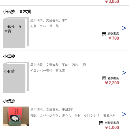
￥3,850
小伝抄 直木賞
星川清司、文芸春秋、平2
初版・カバ・帯・美
小伝抄 直
木賞
並樹書店
￥700
小伝抄
星川清司、文藝春秋、平02、四六、1冊
初版カバー帯付 直木賞
小伝抄
岩森書店
￥2,200
小伝抄
星川清司、文藝春秋、平成2年
再販 カバー少ヤケ、少シミ 帯付 小口少シミ 署名入り
文藝堂書店
￥1,000