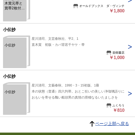
木賞元帯と
オールドブックス ダ・ヴィンチ
賞帯2枚付】
￥1,800
初版
小伝抄
星川清司、文芸春秋社、平2、1
直木賞 初版・カバ背若干ヤケ・帯
小伝抄
並樹書店
￥1,000
小伝抄
星川清司、文藝春秋、1990・3・15初版、1冊
本の状態（普通）四六判帯。おとこ狂いの美しい浄瑠璃語りに
小伝抄
おもいを寄せる醜い船頭男の真情の滑稽なるいたましさを
ふくろう
￥810
ページ上部へ戻る