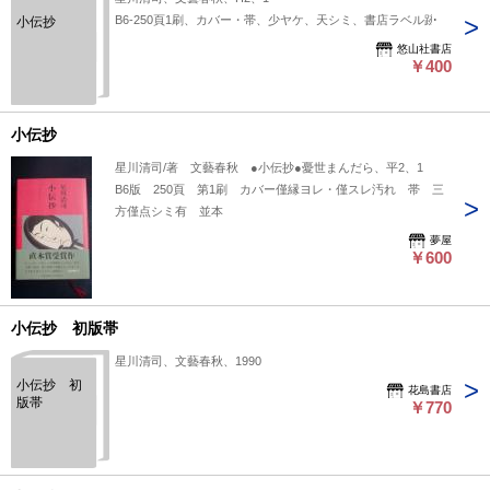
B6-250頁1刷、カバー・帯、少ヤケ、天シミ、書店ラベル跡
小伝抄
悠山社書店
￥400
小伝抄
星川清司/著 文藝春秋 ●小伝抄●憂世まんだら、平2、1
B6版 250頁 第1刷 カバー僅縁ヨレ・僅スレ汚れ 帯 三
方僅点シミ有 並本
夢屋
￥600
小伝抄 初版帯
星川清司、文藝春秋、1990
小伝抄 初
花島書店
版帯
￥770