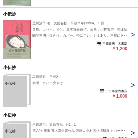
小伝抄
星川清司 著、文藝春秋、平成２年(1990)、１冊
２刷。カバー、帯付。直木賞受賞作。装画：小村雪岱 関連新
聞記事切り抜き付。カバー、帯にスレ、シミあり。本扉にシミ
あり。経年劣化あり。
甲陽書房 古書部
￥1,200
小伝抄
星川清司、平成2
初版 カバー少やけ
小伝抄
アテネ堂古書店
￥1,000
小伝抄
星川清司、文藝春秋、H2、1
四六判 初版 直木賞受賞作品 装画→小村雪岱 250頁 カバー 帯
小伝抄