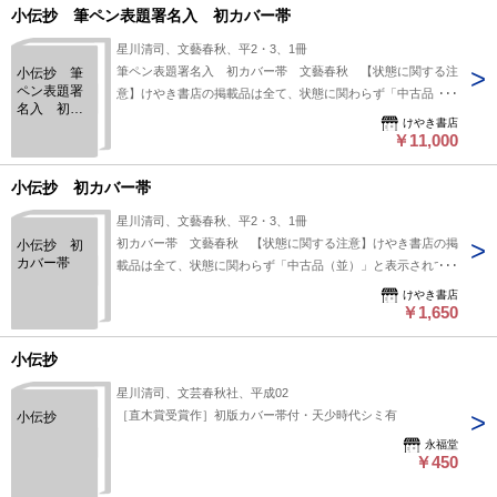
小伝抄 筆ペン表題署名入 初カバー帯
星川清司、文藝春秋、平2・3、1冊
筆ペン表題署名入 初カバー帯 文藝春秋 【状態に関する注
小伝抄 筆
ペン表題署
意】けやき書店の掲載品は全て、状態に関わらず「中古品
名入 初カ
（並）」と表示されています。「日本の古本屋」は６段階の
けやき書店
バー帯
「状態」表記が必須となりましたが、当店の扱う商品の特質
￥11,000
上、状態の簡易な区分けは適切ではない（不可能な）為、状態
欄の「中古品（並）」という表現は考慮にいれないで下さい。
小伝抄 初カバー帯
痛みなどの瑕疵につきましては、解説欄等をご参考にして下さ
星川清司、文藝春秋、平2・3、1冊
い。状態表記の無いものは特に問題なく良好とお考え下さ
初カバー帯 文藝春秋 【状態に関する注意】けやき書店の掲
小伝抄 初
い。:
カバー帯
載品は全て、状態に関わらず「中古品（並）」と表示されてい
ます。「日本の古本屋」は６段階の「状態」表記が必須となり
けやき書店
ましたが、当店の扱う商品の特質上、状態の簡易な区分けは適
￥1,650
切ではない（不可能な）為、状態欄の「中古品（並）」という
表現は考慮にいれないで下さい。痛みなどの瑕疵につきまして
小伝抄
は、解説欄等をご参考にして下さい。状態表記の無いものは特
星川清司、文芸春秋社、平成02
に問題なく良好とお考え下さい。:
［直木賞受賞作］初版カバー帯付・天少時代シミ有
小伝抄
永福堂
￥450