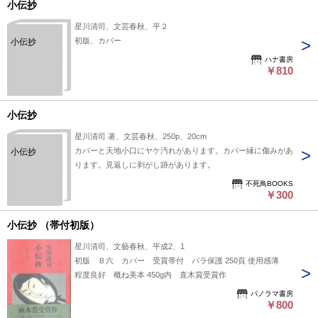
小伝抄
星川清司、文芸春秋、平２
初版、カバー
小伝抄
ハナ書房
￥810
小伝抄
星川清司 著、文芸春秋、250p、20cm
カバーと天地小口にヤケ汚れがあります。カバー縁に傷みがあ
小伝抄
ります。見返しに剥がし跡があります。
不死鳥BOOKS
￥300
小伝抄 （帯付初版）
星川清司、文藝春秋、平成2、1
初版 Ｂ六 カバー 受賞帯付 パラ保護 250頁 使用感薄
程度良好 概ね美本 450g内 直木賞受賞作
パノラマ書房
￥800