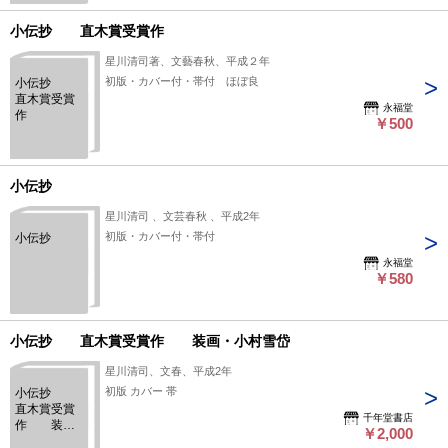
小伝抄 直木賞受賞作
星川清司著、文藝春秋、平成２年
初版・カバー付・帯付 ほぼ良
小伝抄
直木賞受賞
永福堂
作
￥500
小伝抄
星川清司 、文芸春秋 、平成2年
初版・カバー付・帯付
小伝抄
永福堂
￥580
小伝抄 直木賞受賞作 装画・小村雪岱
星川清司、文春、平成2年
初版 カバー 帯
小伝抄
直木賞受賞
千年堂書店
作 装
￥2,000
画・小村雪