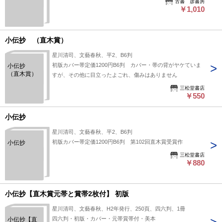
古書 彦書房
￥1,010
小伝抄 （直木賞）
星川清司、文藝春秋、平2、B6判
初版カバー帯定価1200円B6判 カバー・帯の背がヤケていま
小伝抄
（直木賞）
すが、その他に目立ったよごれ、傷みはありません
三松堂書店
￥550
小伝抄
星川清司、文藝春秋、平2、B6判
初版カバー帯定価1200円B6判 第102回直木賞受賞作
小伝抄
三松堂書店
￥880
小伝抄【直木賞元帯と賞帯2枚付】 初版
星川清司、文藝春秋、H2年発行、250頁、四六判、1冊
四六判・初版・カバー・元帯賞帯付・美本
小伝抄【直