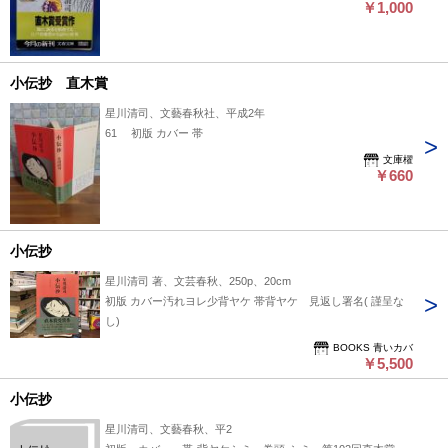
￥1,000
小伝抄 直木賞
星川清司、文藝春秋社、平成2年
61 初版 カバー 帯
文庫櫂
￥660
小伝抄
星川清司 著、文芸春秋、250p、20cm
初版 カバー汚れヨレ少背ヤケ 帯背ヤケ 見返し署名( 謹呈な
し)
BOOKS 青いカバ
￥5,500
小伝抄
星川清司、文藝春秋、平2