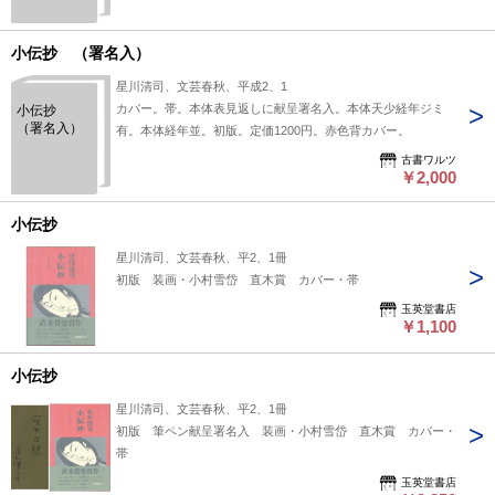
岱
小伝抄 （署名入）
星川清司、文芸春秋、平成2、1
カバー。帯。本体表見返しに献呈署名入。本体天少経年ジミ
小伝抄
（署名入）
有。本体経年並。初版。定価1200円。赤色背カバー。
古書ワルツ
￥2,000
小伝抄
星川清司、文芸春秋、平2、1冊
初版 装画・小村雪岱 直木賞 カバー・帯
玉英堂書店
￥1,100
小伝抄
星川清司、文芸春秋、平2、1冊
初版 筆ペン献呈署名入 装画・小村雪岱 直木賞 カバー・
帯
玉英堂書店