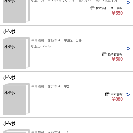
初版 カバー・帯-背ヤケシミ 巻頭-シミ 第102回直木賞
小伝抄
株式会社 西田書店
￥550
小伝抄
星川清司、文藝春秋、平成2、１冊
初版カバー帯
小伝抄
福岡古書店
￥500
小伝抄
星川清司、文芸春秋、平2
小伝抄
岡本書店
￥880
小伝抄
星川清司、文藝春秋、H2、1