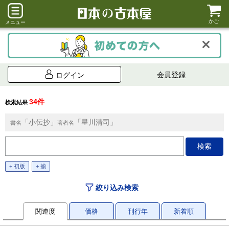
かご
メニュー
会員登録
ログイン
34件
検索結果
「小伝抄」
「星川清司」
書名
著者名
+ 初版
+ 揃
絞り込み検索
関連度
価格
刊行年
新着順