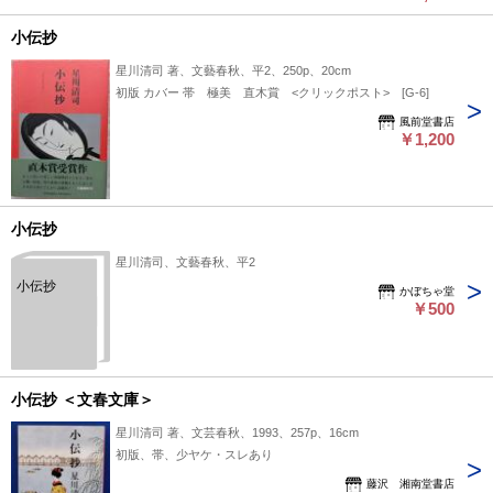
小伝抄
星川清司 著、文藝春秋、平2、250p、20cm
初版 カバー 帯 極美 直木賞 <クリックポスト> [G-6]
風前堂書店
￥1,200
小伝抄
星川清司、文藝春秋、平2
小伝抄
かぼちゃ堂
￥500
小伝抄 ＜文春文庫＞
星川清司 著、文芸春秋、1993、257p、16cm
初版、帯、少ヤケ・スレあり
藤沢 湘南堂書店