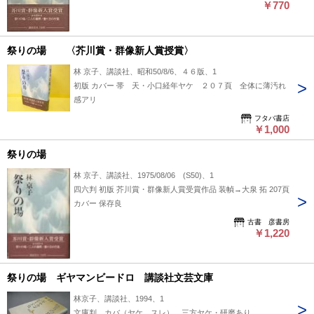
￥770
祭りの場 〈芥川賞・群像新人賞授賞〉
林 京子、講談社、昭和50/8/6、４６版、1
初版 カバー 帯 天・小口経年ヤケ ２０７頁 全体に薄汚れ
感アリ
フタバ書店
￥1,000
祭りの場
林 京子、講談社、1975/08/06 (S50)、1
四六判 初版 芥川賞・群像新人賞受賞作品 装幀→大泉 拓 207頁
カバー 保存良
古書 彦書房
￥1,220
祭りの場 ギヤマンビードロ 講談社文芸文庫
林京子、講談社、1994、1
文庫判、カバ（ヤケ、スレ）、三方ヤケ・研磨あり