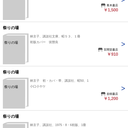
青木書店
￥1,500
祭りの場
林京子、講談社文庫、昭５３、１冊
初版カバー 状態良
祭りの場
百間堂書店
￥910
祭りの場
林京子 初・カバ・帯、講談社、昭50、1
小口小ヤケ
祭りの場
並樹書店
￥1,200
祭りの場
林京子、講談社、1975・8・6初版、1冊