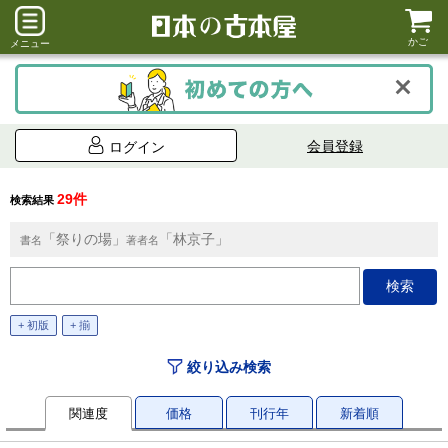
かご
メニュー
会員登録
ログイン
29件
検索結果
「祭りの場」
「林京子」
書名
著者名
+ 初版
+ 揃
絞り込み検索
関連度
価格
刊行年
新着順