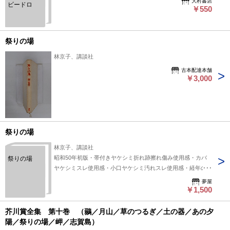
大村書店
ビードロ
￥550
祭りの場
林京子、講談社
古本配達本舗
￥3,000
祭りの場
林京子、講談社
昭和50年初版・帯付きヤケシミ折れ跡擦れ傷み使用感・カバ
祭りの場
ヤケシミスレ使用感・小口ヤケシミ汚れスレ使用感・経年のヤ
ケシミスレ
夢屋
￥1,500
芥川賞全集 第十巻 （鶸／月山／草のつるぎ／土の器／あの夕
陽／祭りの場／岬／志賀島）