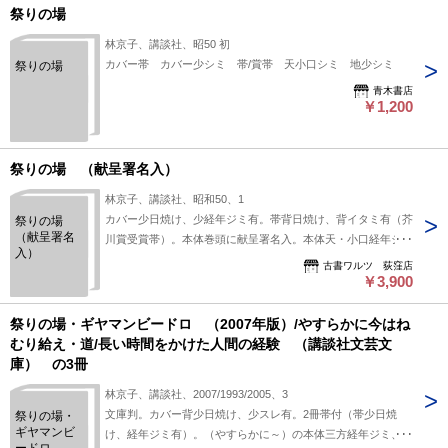
祭りの場
林京子、講談社、昭50 初
カバー帯 カバー少シミ 帯/賞帯 天小口シミ 地少シミ
祭りの場
青木書店
￥1,200
祭りの場 （献呈署名入）
林京子、講談社、昭和50、1
カバー少日焼け、少経年ジミ有。帯背日焼け、背イタミ有（芥
祭りの場
（献呈署名
川賞受賞帯）。本体巻頭に献呈署名入。本体天・小口経年ジミ
入）
有。初版。定価750円。白色/水色カバー。薄本。（単行本
古書ワルツ 荻窪店
版）。
￥3,900
祭りの場・ギヤマンビードロ （2007年版）/やすらかに今はね
むり給え・道/長い時間をかけた人間の経験 （講談社文芸文
庫） の3冊
林京子、講談社、2007/1993/2005、3
文庫判。カバー背少日焼け、少スレ有。2冊帯付（帯少日焼
祭りの場・
ギヤマンビ
け、経年ジミ有）。（やすらかに～）の本体三方経年ジミ、