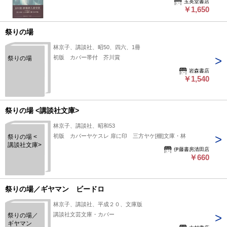
玉英堂書店
￥1,650
祭りの場
林京子、講談社、昭50、四六、1冊
初版 カバー帯付 芥川賞
祭りの場
岩森書店
￥1,540
祭りの場 <講談社文庫>
林京子、講談社、昭和53
初版 カバーヤケスレ 扉に印 三方ヤケ[棚]文庫・林
祭りの場 <
講談社文庫>
伊藤書房清田店
￥660
祭りの場／ギヤマン ビードロ
林京子、講談社、平成２０、文庫版
講談社文芸文庫・カバー
祭りの場／
ギヤマン