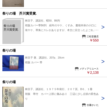
祭りの場 芥川賞受賞.
林京子、講談社、昭50、B6判
初版カバー帯B6判 経年のヤケ、くすみ、書籍本体の小口に
祭りの場
芥川賞受賞.
埃ヤケ、帯角にスレがありますが、本文に目立ったよごれ、傷
みはありません
三松堂書店
￥550
祭りの場
林京子 著、講談社、207p、20cm
初版 カバー 帯
メディアリユース
￥2,138
祭りの場
林京子、講談社、１９７５年発行、２０７頁、B６、１冊
初版 帯付 カバー上部に傷みあり 三辺に少し点状の変色あ
り
古書かいた