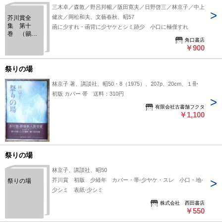
三木卓／森敦／野呂邦暢／阪田寛夫／日野啓三／林京子／中上
健次／岡松和夫、文藝春秋、昭57
芥川賞全
集 第十
函に少すれ・函背に少ヤケとシミ跡少 小口に極僅すれ
巻 （鶸／
角口書店
月山／草の
￥900
つるぎ／土
の器／あの
夕陽／祭り
祭りの場
の場／岬／
志賀島）
林京子 著、講談社、昭50・8（1975）、207p、20cm、１冊
初版 カバー 帯 送料：310円
有限会社古書舗フクタ
￥1,100
祭りの場
林京子、講談社、昭50
芥川賞 初版 少経年 カバー・帯‐少ヤケ・スレ 小口・地-
祭りの場
少シミ 表紙-少シミ
株式会社 西田書店
￥550