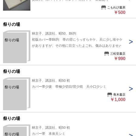
こもれび書房
￥500
祭りの場
林京子、講談社、昭50、B6判
初版カバー帯B6判 帯の背にうっすらヤケ、天に少し埃ヤケ
祭りの場
がありますが、その他に目立ったよごれ、傷みはありません
三松堂書店
￥990
祭りの場
林京子、講談社、昭50 初
カバー帯少疲 帯極少切目/背少焼 天小口少シミ
祭りの場
青木書店
￥1,000
祭りの場
林京子、講談社、昭50 初
カバー帯 本体天シミ
祭りの場