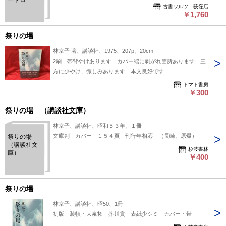
ードロ
（長い時間～）の本体三方少経年ジミ有。（祭りの場～）の本
古書ワルツ 荻窪店
（2007年
体良好。27刷/初版/初版。定価合計：3254円+税。ベージュ色/
￥1,760
版）/やすら
水色/ピンク色/白色カバー。極薄本。（講談社文芸文庫スタン
かに今はね
むり給え・
ダード版）。
祭りの場
道/長い時間
をかけた人
林京子 著、講談社、1975、207p、20cm
間の経験
2刷 帯背やけあります カバー端に剥がれ箇所あります 三
（講談社文
方に少やけ、微しみあります 本文良好です
芸文庫）
の3冊
トマト書房
￥300
祭りの場 （講談社文庫）
林京子、講談社、昭和５３年、１冊
文庫判 カバー １５４頁 刊行年相応 （長崎、原爆）
祭りの場
（講談社文
杉波書林
庫）
￥400
祭りの場
林京子、講談社、昭50、1冊
初版 装幀・大泉拓 芥川賞 表紙少シミ カバー・帯