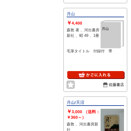
月山
￥
4,400
月山
森敦 著 、河出書房
新社 、昭 49 、1冊
毛筆タイトル 付録付 帯
佐藤書店
月山/天沼
￥
3,000
（送料：
￥360～）
森敦 、河出書房新
社