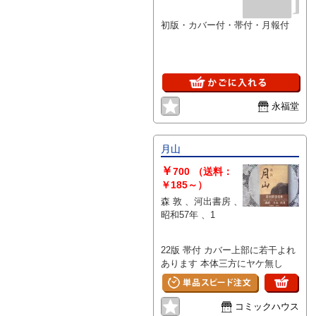
のは特に問題なく良好とお考え下
さい。:
初版・カバー付・帯付・月報付
永福堂
月山
￥
700
（送料：
￥185～）
森 敦 、河出書房 、
昭和57年 、1
22版 帯付 カバー上部に若干よれ
あります 本体三方にヤケ無し
コミックハウス