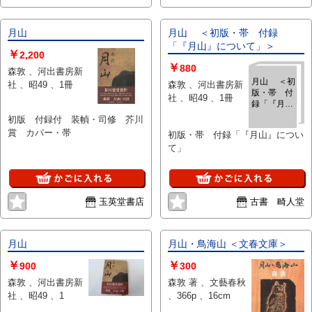
月山
月山 ＜初版・帯 付録
「『月山』について」＞
￥
2,200
￥
880
森敦 、河出書房新
月山 ＜初
社 、昭49 、1冊
森敦 、河出書房新
版・帯 付
社 、昭49 、1冊
録「『月
山』につい
初版 付録付 装幀・司修 芥川
て」＞
賞 カバー・帯
初版・帯 付録「『月山』につい
て」
玉英堂書店
古書 畸人堂
月山
月山・鳥海山 ＜文春文庫＞
￥
￥
900
300
森敦 、河出書房新
森敦 著 、文藝春秋
社 、昭49 、1
、366p 、16cm