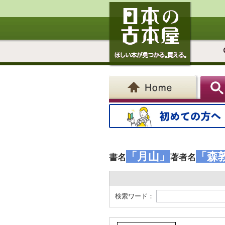
「月山」
「森
書名
著者名
検索ワード：