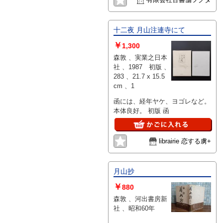
十二夜 月山注連寺にて
￥
1,300
森敦 、実業之日本
社 、1987 初版 、
283 、21.7 x 15.5
cm 、1
函には、経年ヤケ、ヨゴレなど。
本体良好。 初版 函
librairie 恋する虜+
月山抄
￥
880
森敦 、河出書房新
社 、昭和60年