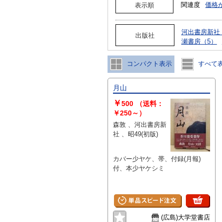
関連度
価格
表示順
河出書房新社（
出版社
瀬書房（5）
コンパクト表示
すべて
月山
￥
500
（送料：
￥250～）
森敦 、河出書房新
社 、昭49(初版)
カバー少ヤケ、帯、付録(月報)
付、本少ヤケシミ
(広島)大学堂書店