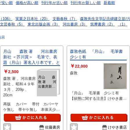
が安い順
価格が高い順
刊行年が古い順
刊行年が新しい順
新着順
106）
実業之日本社（20）
文藝春秋（7）
森敦先生文学記念碑建立並び
文芸春秋（5）
東北出版企画（3）
河出書房（3）
筑摩書房（2）
（1）
表示
月山 森敦 著 河出書房
森敦色紙 『月山』 毛筆書
新社 ＜芥川賞＞ 毛筆で、表
少シミ有
題（月山）署名入り本です。と
￥
22,000
￥
2,500
森敦
月山 森
森敦 著 、河出書房
敦 著 河
新社 、昭和４９年
出書房新社
３月 、209p 、
＜芥川賞
『月山』 毛筆書 少シミ有
20cm
＞ 毛筆
【状態に関する注意】けやき書店
で、表題
再版 カバー 帯付 カバーヤ
の掲載品は全て、状態に関わらず
（月山）署
ケ無し 帯ヤケ無し 本体天少点
「中古品（並）」と表示されてい
名入り本で
す。と
ソミ 小口下縦に体シミ 本体三
ます。「日本の古本屋」は６段階
方ヤケ無し 線引き無し 書き込
の「状態」表記が必須となりまし
み無し 保存状態良好です。 月
たが、当店の扱う商品の特質上、
佐藤書房
けやき書店