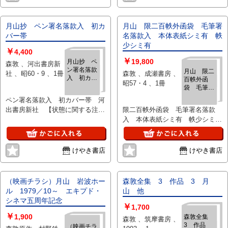
山』は、1974年に河出書房新社
状態の簡易な区分けは適切ではな
から刊行された名作です。著者が
い（不可能な）為、状態欄の「中
山形県の月山（羽黒山等）の麓で
古品（並）」という表現は考慮に
月山抄 ペン署名落款入 初カ
月山 限二百帙外函袋 毛筆署
一冬を過ごした体験をもとに描か
いれないで下さい。痛みなどの瑕
バー帯
名落款入 本体表紙シミ有 帙
れ、第70回芥川賞を受賞しまし
疵につきましては、解説欄等をご
少シミ有
￥
た。生と死の境界や宇宙的な思念
参考にして下さい。状態表記の無
4,400
￥
を背景にした文学作品です。 :
いものは特に問題なく良好とお考
19,800
月山抄 ペ
森敦 、河出書房新
ン署名落款
〈死の山〉とされる月山の淵源に
え下さい。:
月山 限二
社 、昭60・9 、1冊
森敦 、成瀬書房 、
入 初カバ
百帙外函
迫る長編小説。珠玉作「天沼」も
昭57・4 、1冊
ー帯
袋 毛筆署
併録されています。
名落款入
ペン署名落款入 初カバー帯 河
本体表紙シ
出書房新社 【状態に関する注
限二百帙外函袋 毛筆署名落款
ミ有 帙少
意】けやき書店の掲載品は全て、
入 本体表紙シミ有 帙少シミ
シミ有
状態に関わらず「中古品（並）」
有 成瀬書房 【状態に関する注
と表示されています。「日本の古
意】けやき書店の掲載品は全て、
本屋」は６段階の「状態」表記が
状態に関わらず「中古品（並）」
けやき書店
けやき書店
必須となりましたが、当店の扱う
と表示されています。「日本の古
商品の特質上、状態の簡易な区分
本屋」は６段階の「状態」表記が
けは適切ではない（不可能な）
必須となりましたが、当店の扱う
（映画チラシ）月山 岩波ホー
森敦全集 3 作品 3 月
為、状態欄の「中古品（並）」と
商品の特質上、状態の簡易な区分
ル 1979／10～ エキプド・
山 他
いう表現は考慮にいれないで下さ
けは適切ではない（不可能な）
シネマ五周年記念
￥
い。痛みなどの瑕疵につきまして
為、状態欄の「中古品（並）」と
1,700
￥
は、解説欄等をご参考にして下さ
いう表現は考慮にいれないで下さ
1,900
森敦全集
森敦 、筑摩書房 、
3 作品
い。状態表記の無いものは特に問
い。痛みなどの瑕疵につきまして
（映画チラ