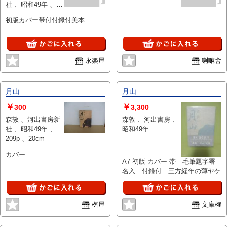
社 、昭和49年 、1
としての価値を感じさせる一冊で
冊
す。 状態：カバーヤケ折れ跡あ
初版カバー帯付付録付美本
り、 帯スレ破れあり、天ヤケシ
ミあり
永楽屋
喇嘛舎
月山
月山
￥
￥
300
3,300
森敦 、河出書房新
森敦 、河出書房 、
社 、昭和49年 、
昭和49年
209p 、20cm
カバー
A7 初版 カバー 帯 毛筆題字署
名入 付録付 三方経年の薄ヤケ
桝屋
文庫櫂