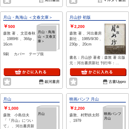
月山・鳥海山 ＜文春文庫＞
月山抄 初版
￥
￥
500
2,200
月山・鳥海
森敦 著 、文芸春秋
森敦 著 、河出書房
山 ＜文春文
、1989年 、366p 、
新社 、1985/9/30 、
庫＞
16cm
230p 、20cm
9刷 カバー テープ痕
書名：月山抄 著者：森敦 著 出版
元：河出書房新社 刊行年：
1985/09/30 版表示：初版 説明：
森敦の著作『月山抄』は、1985
年9月に河出書房新社から初版と
銀河書房
古書Uppro
して刊行された作品です。本書は
タイトルからも想像されるよう
に、月山に関する何らかの内容を
月山
映画パンフ 月山
含むものと考えられますが、詳細
な内容については明示されていま
￥
￥
1,000
2,200
せん。1970年代から1980年代に
月山
映画パンフ
森敦 小島信夫
森敦、村野鉄太郎
かけて活躍した著者の作風や背景
月山
「『月山』につい
、1979
に興味がある方に向いているかも
て」 、河出書房新
しれません。初版という点も古書