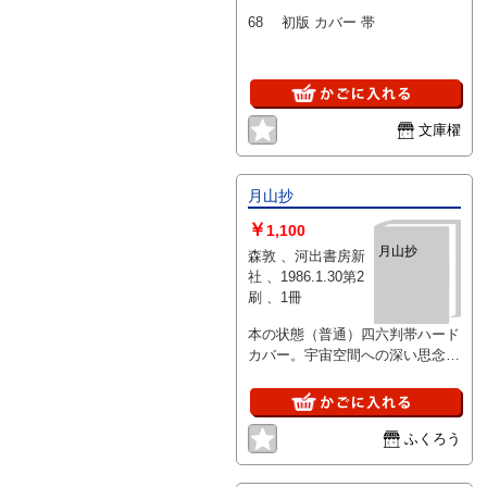
68 初版 カバー 帯
文庫櫂
月山抄
￥
1,100
月山抄
森敦 、河出書房新
社 、1986.1.30第2
刷 、1冊
本の状態（普通）四六判帯ハード
カバー。宇宙空間への深い思念を
通して現在過去未来死と生の境界
を自在に経巡る遍歴行
ふくろう