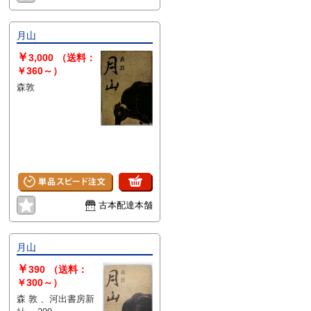
本屋」は６段階の「状態」表記が
必須となりましたが、当店の扱う
商品の特質上、状態の簡易な区分
月山
けは適切ではない（不可能な）
￥
3,000
（送料：
為、状態欄の「中古品（並）」と
￥360～）
いう表現は考慮にいれないで下さ
い。痛みなどの瑕疵につきまして
森敦
は、解説欄等をご参考にして下さ
い。状態表記の無いものは特に問
題なく良好とお考え下さい。:
古本配達本舗
月山
￥
390
（送料：
￥300～）
森 敦 、河出書房新