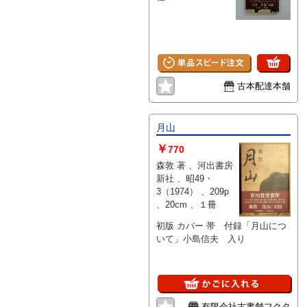
古本配達本舗
月山
￥
770
森敦 著 、河出書房
新社 、昭49・
3（1974） 、209p
、20cm 、１冊
初版 カバー 帯 付録「月山につ
いて」小島信夫 入り
有限会社古書舗フクタ