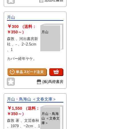
月山
￥
300
（送料：
￥350～）
月山
森敦 、河出書房新
社 、- 、2~2.5cm
、1
カバー経年ヤケ。
(株)馬燈書房
月山・鳥海山 ＜文春文庫＞
￥
1,550
（送料：
￥350～）
月山・鳥海
山 ＜文春文
森敦 著 、文芸春秋
庫＞
、1979 、~2cm 、1