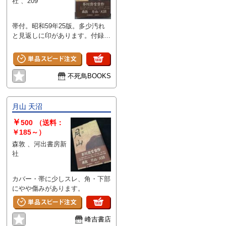
社 、209
帯付。昭和59年25版。多少汚れ
と見返しに印があります。付録付
き。
不死鳥BOOKS
月山 天沼
￥
500
（送料：
￥185～）
森敦 、河出書房新
社
カバー・帯に少しスレ、角・下部
にやや傷みがあります。
峰吉書店