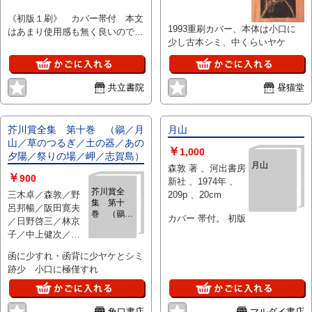
《初版１刷》 カバー帯付 本文
1993重刷カバー、本体は小口に
はあまり使用感も無く良いのです
少し古本シミ、中くらいヤケ
が天に少し点シミあり。カバーと
帯も良いです。
共立書院
昼猫堂
芥川賞全集 第十巻 （鶸／月
月山
山／草のつるぎ／土の器／あの
￥
1,000
夕陽／祭りの場／岬／志賀島）
月山
森敦 著 、河出書房
￥
900
新社 、1974年 、
芥川賞全
三木卓／森敦／野
209p 、20cm
集 第十
呂邦暢／阪田寛夫
巻 （鶸／
カバー 帯付。 初版
／日野啓三／林京
月山／草の
子／中上健次／岡
つるぎ／土
松和夫 、文藝春秋
の器／あの
函に少すれ・函背に少ヤケとシミ
夕陽／祭り
、昭57
跡少 小口に極僅すれ
の場／岬／
志賀島）
角口書店
マルダイ書店