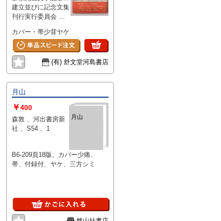
建立並びに記念文集
刊行実行委員会 、
昭56 、305p 、
カバー・帯少背ヤケ
22cm 、1冊
(有) 舒文堂河島書店
月山
￥
400
月山
森敦 、河出書房新
社 、S54 、1
B6-209頁18版、カバー少痛、
帯、付録付、ヤケ、三方シミ
悠山社書店