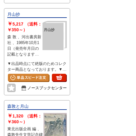
月山抄
￥
5,217
（送料：
￥350～）
月山抄
森 敦 、河出書房新
社 、1985年10月1
日（発売年月日の
記載となります、
版・刷等について
▼出品時点にて絶版のためコレク
気になる際には別
ター商品となっております。▼
途お問い合わせく
全体的に使用感・スレキズ・ヤ
ださい） 、230 、
ケ・汚れ・シミ
hardcover
ノースブックセンター
森敦と月山
￥
1,320
（送料：
￥360～）
東北出版企画 編 、
森敦先生文学記念碑