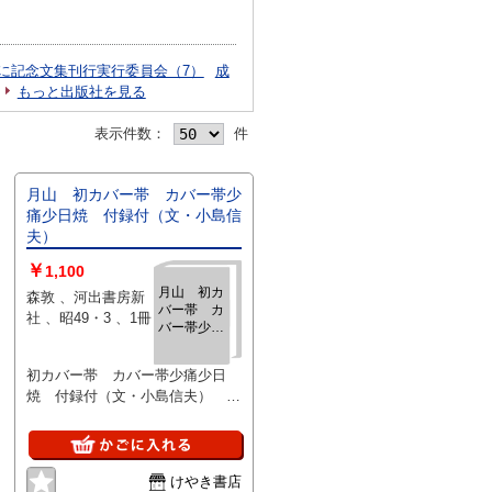
に記念文集刊行実行委員会（7）
成
もっと出版社を見る
表示件数：
件
月山 初カバー帯 カバー帯少
痛少日焼 付録付（文・小島信
夫）
￥
1,100
月山 初カ
森敦 、河出書房新
バー帯 カ
社 、昭49・3 、1冊
バー帯少痛
少日焼 付
録付（文・
初カバー帯 カバー帯少痛少日
小島信夫）
焼 付録付（文・小島信夫） 河
出書房新社 【状態に関する注
意】けやき書店の掲載品は全て、
状態に関わらず「中古品（並）」
と表示されています。「日本の古
けやき書店