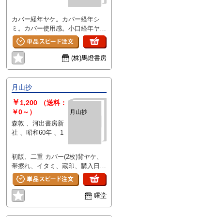
カバー経年ヤケ。カバー経年シ
ミ。カバー使用感。小口経年ヤ
ケ。小口経年シミ。
(株)馬燈書房
月山抄
￥
1,200
（送料：
￥0～）
月山抄
森敦 、河出書房新
社 、昭和60年 、1
初版、二重 カバー(2枚)背ヤケ、
帯擦れ、イタミ、蔵印、購入日記
載あり
曙堂