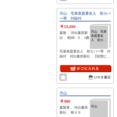
月山 毛筆表題署名入 初カバ
ー帯 付録付
￥
13,200
月山 毛筆
森敦 、河出書房新
表題署名
社 、昭49・3 、1冊
入 初カバ
ー帯 付録
付
毛筆表題署名入 初カバー帯 付
録付 河出書房新社 【状態に関
する注意】けやき書店の掲載品は
全て、状態に関わらず「中古品
（並）」と表示されています。
「日本の古本屋」は６段階の「状
けやき書店
態」表記が必須となりましたが、
当店の扱う商品の特質上、状態の
簡易な区分けは適切ではない（不
月山
可能な）為、状態欄の「中古品
￥
（並）」という表現は考慮にいれ
480
ないで下さい。痛みなどの瑕疵に
月山
森敦著 、河出書房
つきましては、解説欄等をご参考
新社 、昭４９
にして下さい。状態表記の無いも