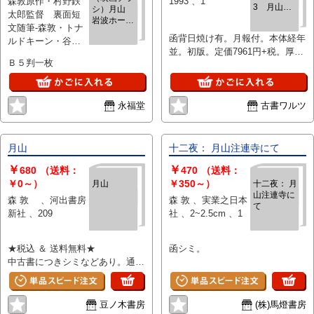
森敦原作・村野鉄
1993 、1
3 月山
シ）月山
題なく良好とお考え下さい。:
は、解説欄等をご参考にして下さ
太郎監督 裏面短
他
岩波ホー
い。状態表記の無いものは特に問
文随筆-森敦・トナ
ル 1979
題なく良好とお考え下さい。:
函背日焼け有。月報付。本体経年
ルドキーン・谷川
／10～ エ
並。初版。定価7961円+税。厚
徹三他
キプド・シ
Ｂ５判一枚
本。（3のみ）。
ネマ五周年
記念
永福堂
古書ワルツ
月山
十二夜： 月山注連寺にて
￥
￥
680
（送料：
470
（送料：
￥0～）
￥350～）
月山
十二夜： 月
山注連寺に
森 敦 、河出書房
森 敦 、実業之日本
て
新社 、209
社 、2~2.5cm 、1
★税込 ＆ 送料無料★
函シミ。
中古書につきシミなどあり。通読
に問題ございません。帯なし。こ
ちらの商品は★送料無料★でお届
けいたします。
豆ノ木書房
(株)馬燈書房