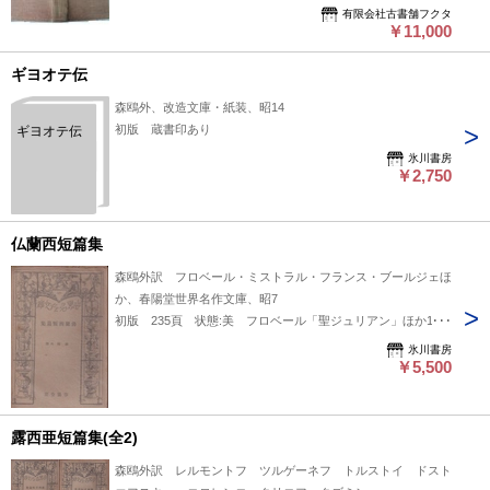
有限会社古書舗フクタ
￥11,000
ギヨオテ伝
森鴎外、改造文庫・紙装、昭14
初版 蔵書印あり
ギヨオテ伝
氷川書房
￥2,750
仏蘭西短篇集
森鴎外訳 フロベール・ミストラル・フランス・ブールジェほ
か、春陽堂世界名作文庫、昭7
初版 235頁 状態:美 フロベール「聖ジュリアン」ほか13編
氷川書房
￥5,500
露西亜短篇集(全2)
森鴎外訳 レルモントフ ツルゲーネフ トルストイ ドスト