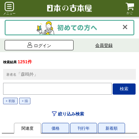
かご
メニュー
会員登録
ログイン
1251件
検索結果
「森鴎外」
著者名
+ 初版
+ 揃
絞り込み検索
関連度
価格
刊行年
新着順