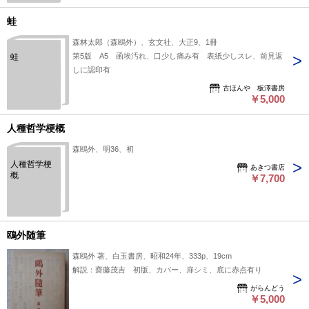
蛙
森林太郎（森鴎外）、玄文社、大正9、1冊
第5版 A5 函埃汚れ、口少し痛み有 表紙少しスレ、前見返
蛙
しに認印有
古ほんや 板澤書房
￥5,000
人種哲学梗概
森鴎外、明36、初
人種哲学梗
あきつ書店
概
￥7,700
鴎外随筆
森鴎外 著、白玉書房、昭和24年、333p、19cm
解説：齋藤茂吉 初版、カバー、扉シミ、底に赤点有り
がらんどう
￥5,000