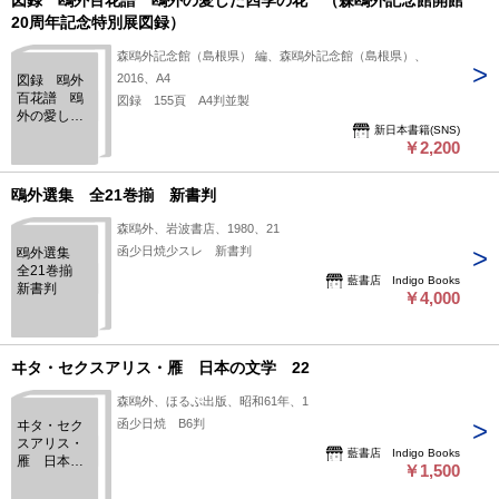
図録 鴎外百花譜 鴎外の愛した四季の花 （森鴎外記念館開館
20周年記念特別展図録）
森鴎外記念館（島根県） 編、森鴎外記念館（島根県）、
2016、A4
図録 鴎外
百花譜 鴎
図録 155頁 A4判並製
外の愛した
新日本書籍(SNS)
四季の花
￥2,200
（森鴎外記
念館開館20
周年記念特
鴎外選集 全21巻揃 新書判
別展図録）
森鴎外、岩波書店、1980、21
函少日焼少スレ 新書判
鴎外選集
全21巻揃
藍書店 Indigo Books
新書判
￥4,000
ヰタ・セクスアリス・雁 日本の文学 22
森鴎外、ほるぷ出版、昭和61年、1
函少日焼 B6判
ヰタ・セク
スアリス・
藍書店 Indigo Books
雁 日本の
￥1,500
文学 22