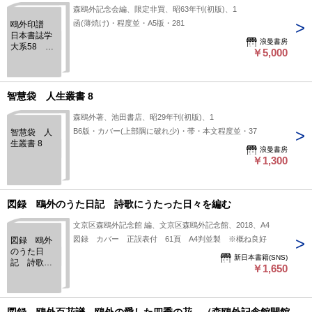
森鴎外記念会編、限定非買、昭63年刊(初版)、1
函(薄焼け)・程度並・A5版・281
鴎外印譜
日本書誌学
浪曼書房
大系58 別
￥5,000
装版
智慧袋 人生叢書 8
森鴎外著、池田書店、昭29年刊(初版)、1
B6版・カバー(上部隅に破れ少)・帯・本文程度並・37
智慧袋 人
生叢書 8
浪曼書房
￥1,300
図録 鴎外のうた日記 詩歌にうたった日々を編む
文京区森鴎外記念館 編、文京区森鴎外記念館、2018、A4
図録 カバー 正誤表付 61頁 A4判並製 ※概ね良好
図録 鴎外
のうた日
新日本書籍(SNS)
記 詩歌に
￥1,650
うたった
日々を編む