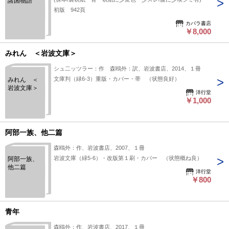
諸国物語
初版 942頁
カバラ書店
￥8,000
みれん ＜岩波文庫＞
シュ二ッツラー：作 森鴎外：訳、岩波書店、2014、１冊
文庫判（緑6-3）重版・カバー・帯 （状態良好）
みれん ＜
岩波文庫＞
洋行堂
￥1,000
阿部一族、他二篇
森鴎外：作、岩波書店、2007、１冊
岩波文庫（緑5-6）・改版第１刷・カバー （状態概ね良）
阿部一族、
他二篇
洋行堂
￥800
青年
森鴎外：作、岩波書店、2017、１冊