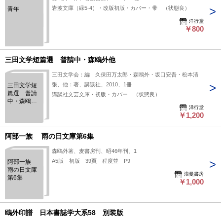
岩波文庫（緑5-4）・改版初版・カバー・帯 （状態良）
青年
洋行堂
￥800
三田文学短篇選 普請中・森鴎外他
三田文学会：編 久保田万太郎・森鴎外・坂口安吾・松本清
張、他：著、講談社、2010、1冊
三田文学短
篇選 普請
講談社文芸文庫・初版・カバー （状態良）
中・森鴎外
洋行堂
他
￥1,200
阿部一族 雨の日文庫第6集
森鴎外著、麦書房刊、昭46年刊、1
A5版 初版 39頁 程度並 P9
阿部一族
雨の日文庫
浪曼書房
第6集
￥1,000
鴎外印譜 日本書誌学大系58 別装版