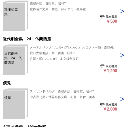
森鴎外訳、春陽堂、昭和7
世界名作文庫 初版 背イタミ 経年並
独墺短篇
集
風光書房
￥500
近代劇全集 24 仏蘭西篇
メーテルリンク/ヴェルハアレン/ゲオン/コクトー他 森鴎外/
堀口大学他訳、第一書房、昭和2
近代劇全
集 24 仏
月報・函(少シミ)付 本文経年良好
蘭西篇
風光書房
￥1,200
債鬼
ストリンドベルグ 森鴎外訳、春陽堂、昭和7
中古品（美）世界名作文庫 初版 帯付 美本
債鬼
風光書房
￥2,000
ギヨオテ伝 (ゲーテ伝)