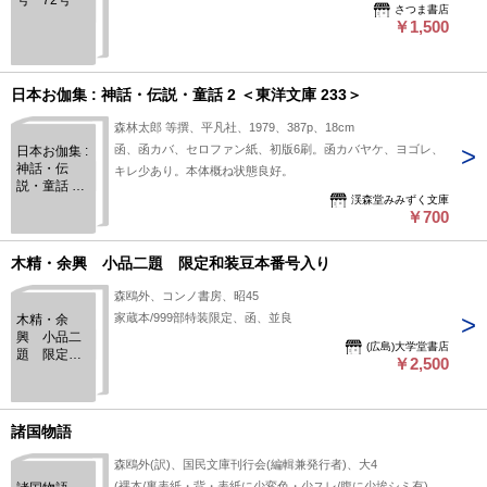
号 72号
さつま書店
￥1,500
日本お伽集 : 神話・伝説・童話 2 ＜東洋文庫 233＞
森林太郎 等撰、平凡社、1979、387p、18cm
函、函カバ、セロファン紙、初版6刷。函カバヤケ、ヨゴレ、
日本お伽集 :
神話・伝
キレ少あり。本体概ね状態良好。
説・童話 2
渓森堂みみずく文庫
＜東洋文庫
￥700
233＞
木精・余興 小品二題 限定和装豆本番号入り
森鴎外、コンノ書房、昭45
家蔵本/999部特装限定、函、並良
木精・余
興 小品二
(広島)大学堂書店
題 限定和
￥2,500
装豆本番号
入り
諸国物語
森鴎外(訳)、国民文庫刊行会(編輯兼発行者)、大4
(裸本/裏表紙・背・表紙に少変色・少スレ/腹に少埃シミ有)