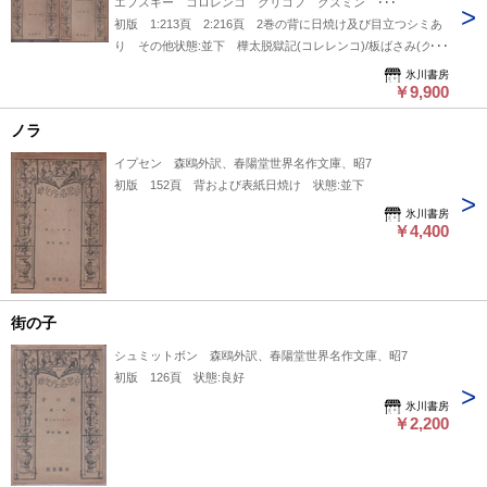
エフスキー コロレンコ クリコフ クズミン ･･･
初版 1:213頁 2:216頁 2巻の背に日焼け及び目立つシミあ
り その他状態:並下 樺太脱獄記(コレレンコ)/板ばさみ(クリ
コフ)/歯痛(アンドレーエフ)/フロルスと賊と(クズミン)-ほか全
氷川書房
15編
￥9,900
ノラ
イプセン 森鴎外訳、春陽堂世界名作文庫、昭7
初版 152頁 背および表紙日焼け 状態:並下
氷川書房
￥4,400
街の子
シュミットボン 森鴎外訳、春陽堂世界名作文庫、昭7
初版 126頁 状態:良好
氷川書房
￥2,200