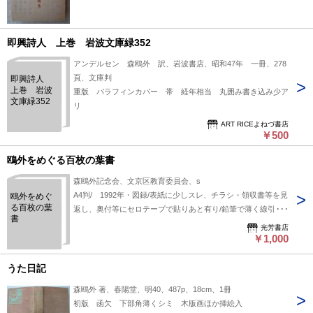
即興詩人 上巻 岩波文庫緑352
アンデルセン 森鴎外 訳、岩波書店、昭和47年 一冊、278
頁、文庫判
即興詩人
上巻 岩波
重版 パラフィンカバー 帯 経年相当 丸囲み書き込み少ア
文庫緑352
リ
ART RICEよねづ書店
￥500
鴎外をめぐる百枚の葉書
森鴎外記念会、文京区教育委員会、s
A4判/ 1992年・図録/表紙に少しスレ、チラシ・領収書等を見
鴎外をめぐ
る百枚の葉
返し、奥付等にセロテープで貼りあと有り/鉛筆で薄く線引き
書
購入日等書き込み少有、他経年並み。
光芳書店
￥1,000
うた日記
森鴎外 著、春陽堂、明40、487p、18cm、1冊
初版 函欠 下部角薄くシミ 木版画ほか挿絵入