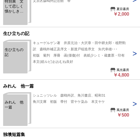
文京区森鴎外記念館 帯
特別展 文
して恋しく
夏目書房
懐かしき君
￥2,000
に: ―鴎外、
『即興詩
人』の10年
―
生ひ立ちの記
キューゲルゲン著 井原元治・大沢章・田中耕太郎・植野勲
訳 森鴎外補正及序文・新渡戸稲造序文 矢代幸雄･･･
生ひ立ちの
記
初版 菊判 厚冊 函(僅傷)付 表紙少シミ・蔵書票・印有
本文(総ルビ)おおむね良好
風光書房
￥4,800
みれん 他一篇
シュニッツレル 森鴎外訳、角川書店、昭和31
角川文庫 初版 帯付 背ヤケ染み 本文ヤケ
みれん 他
一篇
風光書房
￥500
独墺短篇集