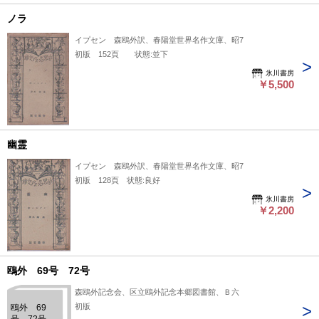
ノラ
イプセン 森鴎外訳、春陽堂世界名作文庫、昭7
初版 152頁 状態:並下
氷川書房
￥5,500
幽霊
イプセン 森鴎外訳、春陽堂世界名作文庫、昭7
初版 128頁 状態:良好
氷川書房
￥2,200
鴎外 69号 72号
森鴎外記念会、区立鴎外記念本郷図書館、Ｂ六
初版
鴎外 69