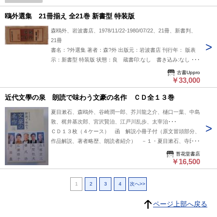
鴎外選集 21冊揃え 全21巻 新書型 特装版
森鴎外、岩波書店、1978/11/22-1980/07/22、21冊、新書判、
21冊
書名：?外選集 著者：森?外 出版元：岩波書店 刊行年： 版表
示：新書型 特装版 状態：良 蔵書印:なし 書き込み:なし
線引き:なし サイン:なし 本文ページは良好。経年による軽
古書Uppro
い変色・ヤケあり。古書としては適正な状態。 説明：森?外の
￥33,000
作品を精選して収録した『?外選集』は、岩波書店から新書型
近代文學の泉 朗読で味わう文豪の名作 ＣＤ全１３巻
特装版として刊行された。小説・史伝・翻訳・評論など多岐に
わたる?外の文業を凝縮した本書は、近代日本文学の巨峰た
夏目漱石、森鴎外、谷崎潤一郎、芥川龍之介、樋口一葉、中島
る?外の全体像を把握するための格好の入門書であり、同時に
敦、梶井基次郎、宮沢賢治、江戸川乱歩、太宰治･･･
研究者にとっても参照価値の高い選集である。特装版としての
ＣＤ１３枚（４ケース） 函 解説小冊子付（原文冒頭部分、
装丁も本書の魅力の一つである。
作品解説、著者略歴、朗読者紹介） －１・夏目漱石、寺田
農・朗読「夢十夜」 ２・森鴎外、長塚京三・朗読「高瀬舟・
苔花堂書店
高瀬舟縁起／寒山拾得・寒山拾得縁起」 ３・谷崎潤一郎、寺
￥16,500
田農・朗読「刺青」 ４・谷崎潤一郎、寺田農・朗読「秘密」
／５・芥川龍之介、橋爪功・朗読「蜘蛛の糸／杜子春／羅生
1
2
3
4
次へ>>
門」 ６・樋口一葉、広瀬修子・朗読「十三夜」 ７・中島
敦、橋爪功・朗読「山月記／名人伝／牛人」／８・梶井基次
ページ上部へ戻る
郎、長塚京三・朗読「檸檬／ある崖上の感情」 ９・宮沢賢