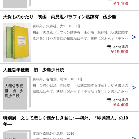
「状態」表記が必須となりましたが、当店の扱う商品の特質
￥1,100
一他
上、状態の簡易な区分けは適切ではない（不可能な）為、状態
欄の「中古品（並）」という表現は考慮にいれないで下さい。
天保ものかたり 初函 両見返パラフィン貼跡有 函少痛
痛みなどの瑕疵につきましては、解説欄等をご参考にして下さ
森鴎外、銀鈴社、大9・10、1冊
い。状態表記の無いものは特に問題なく良好とお考え下さ
初函 両見返パラフィン貼跡有 函少痛 銀鈴社【状態に関す
い。:
る注意】けやき書店の掲載品は全て、状態に関わらず「中古品
（並）」と表示されています。「日本の古本屋」は６段階の
けやき書店
「状態」表記が必須となりましたが、当店の扱う商品の特質
￥19,800
上、状態の簡易な区分けは適切ではない（不可能な）為、状態
欄の「中古品（並）」という表現は考慮にいれないで下さい。
人種哲學梗概 初 少痛少日焼
痛みなどの瑕疵につきましては、解説欄等をご参考にして下さ
い。状態表記の無いものは特に問題なく良好とお考え下さ
森鴎外、春陽堂、明36・10、1冊
い。:
初 少痛少日焼 春陽堂 【状態に関する注意】けやき書店の
人種哲學梗
概 初 少
掲載品は全て、状態に関わらず「中古品（並）」と表示されて
痛少日焼
います。「日本の古本屋」は６段階の「状態」表記が必須とな
けやき書店
りましたが、当店の扱う商品の特質上、状態の簡易な区分けは
￥4,400
適切ではない（不可能な）為、状態欄の「中古品（並）」とい
う表現は考慮にいれないで下さい。痛みなどの瑕疵につきまし
特別展 文して恋しく懐かしき君に: ―鴎外、『即興詩人』の10
ては、解説欄等をご参考にして下さい。状態表記の無いものは
年―
特に問題なく良好とお考え下さい。:
文京区森鴎外記念館、2016