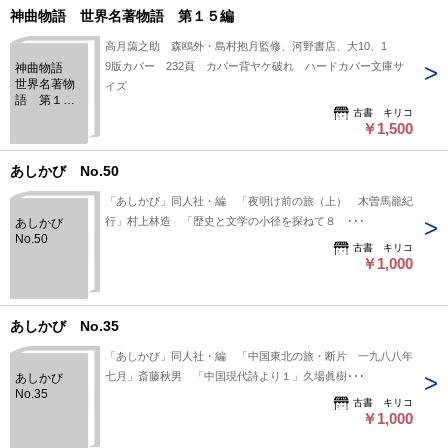
神曲物語 世界名著物語 第１５編
高月藹之助 森鴎外・島村抱月監修、河野書店、大10、1
9版カバー 232頁 カバー背ヤケ破れ ハードカバー文庫サ
神曲物語
世界名著物
イズ
語 第１５
古書 キリコ
編
￥1,500
あしかび No.50
「あしかび」同人社・編 「夜明け前の旅（上） 木曽馬籠紀
行」村上林造 「歴史と文学の小径を探ねて８ ･･･
あしかび
No.50
古書 キリコ
￥1,000
あしかび No.35
「あしかび」同人社・編 「中国東北の旅・断片 一九八八年
七月」斎藤秋男 「中国現代詩より１」久場眞樹･･･
あしかび
No.35
古書 キリコ
￥1,000