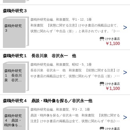
森鴎外研究３
森鴎外研究会編、和泉書院、平1・12、1冊
和泉書院 【状態に関する注意】けやき書店の掲載品は全て、
森鴎外研究
３
状態に関わらず「中古品（並）」と表示されています。「日本
の古本屋」は６段階の「状態」表記が必須となりましたが、当
けやき書店
店の扱う商品の特質上、状態の簡易な区分けは適切ではない
￥1,100
（不可能な）為、状態欄の「中古品（並）」という表現は考慮
にいれないで下さい。痛みなどの瑕疵につきましては、解説欄
森鴎外研究１ 長谷川泉 谷沢永一 他
等をご参考にして下さい。状態表記の無いものは特に問題なく
森鴎外研究会編、和泉書院、昭62・5、1冊
良好とお考え下さい。:
長谷川泉 谷沢永一 他 和泉書院 【状態に関する注意】け
森鴎外研究
１ 長谷川
やき書店の掲載品は全て、状態に関わらず「中古品（並）」と
泉 谷沢永
表示されています。「日本の古本屋」は６段階の「状態」表記
けやき書店
一 他
が必須となりましたが、当店の扱う商品の特質上、状態の簡易
￥1,100
な区分けは適切ではない（不可能な）為、状態欄の「中古品
（並）」という表現は考慮にいれないで下さい。痛みなどの瑕
森鴎外研究４ 鼎談・鴎外像を探る／谷沢永一他
疵につきましては、解説欄等をご参考にして下さい。状態表記
森鴎外研究会編、和泉書院、平3・2、1冊
の無いものは特に問題なく良好とお考え下さい。:
鼎談・鴎外像を探る／谷沢永一他 和泉書院 【状態に関する
森鴎外研究
４ 鼎談・
注意】けやき書店の掲載品は全て、状態に関わらず「中古品
鴎外像を探
（並）」と表示されています。「日本の古本屋」は６段階の
けやき書店
る／谷沢永