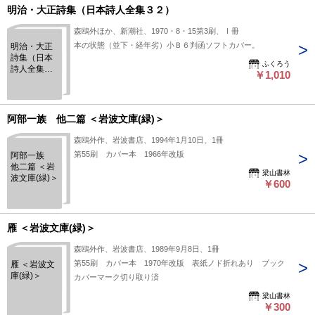
明治・大正詩集（日本詩人全集３２）
森鴎外ほか、新潮社、1970・8・15第3刷、Ⅰ冊
本の状態（並下・経年劣）小Ｂ６判函ソフトカバー。
明治・大正
詩集（日本
ふくろう
詩人全集３
￥1,010
２）
阿部一族 他二篇 ＜岩波文庫(緑)＞
森鴎外作、岩波書店、1994年1月10日、1冊
第55刷 カバー本 1966年改版
阿部一族
他二篇 ＜岩
梁山書林
波文庫(緑)＞
￥600
雁 ＜岩波文庫(緑)＞
森鴎外作、岩波書店、1989年9月8日、1冊
第55刷 カバー本 1970年改版 表紙ノド折れあり ブック
雁 ＜岩波文
庫(緑)＞
カバーマーク切り取り済
梁山書林
￥300