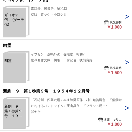
森鴎外、鱒書房、昭和23
初版 背ヤケ・小口シミ
ギヨオテ
伝 (ゲーテ
風光書房
伝)
￥1,000
幽霊
イプセン 森鴎外訳、春陽堂、昭和7
世界名作文庫 初版 日付記名 状態良好
幽霊
風光書房
￥1,500
新劇 ９ 第１巻第９号 １９５４年１２月号
「石狩川 四幕六場」本庄陸男原作 村山知義脚色 「俳優術
におけるパントマイム」栗山昌良 「フランス現･･･
新劇 ９
第１巻第９
背ヤケ
号 １９５
古書 キリコ
４年１２月
￥1,000
号