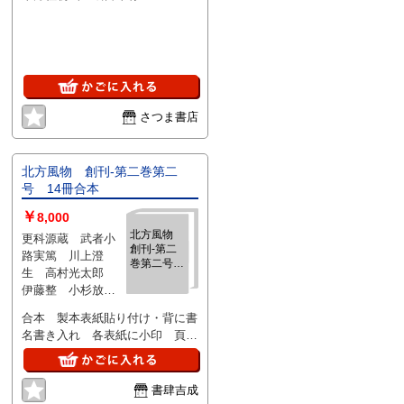
さつま書店
北方風物 創刊-第二巻第二
号 14冊合本
￥
8,000
北方風物
更科源蔵 武者小
創刊-第二
路実篤 川上澄
巻第二号
生 高村光太郎
14冊合本
伊藤整 小杉放
庵 中谷宇吉郎
合本 製本表紙貼り付け・背に書
田上義也 木田金
名書き入れ 各表紙に小印 頁少
次郎 武井武雄
シミ有 （じゃがいも 冬ごも
山口蓬春 會津八
り にしん 早春 百花 野鳥
一 牧野富太郎
旅 祭 南瓜 あきあぢ 昔噺
書肆吉成
斉藤茂吉 柳田国
越年 お正月 漁場の巻）