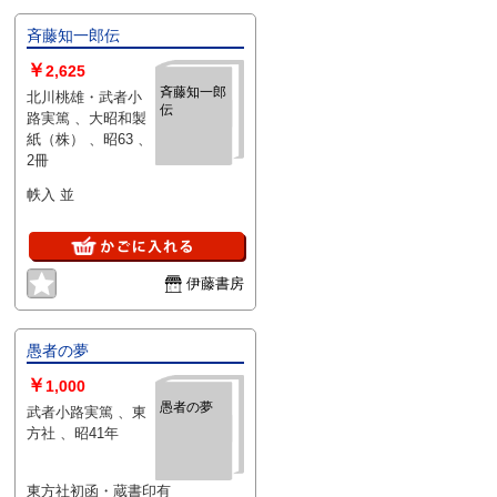
斉藤知一郎伝
￥
2,625
斉藤知一郎
北川桃雄・武者小
伝
路実篤 、大昭和製
紙（株） 、昭63 、
2冊
帙入 並
伊藤書房
愚者の夢
￥
1,000
愚者の夢
武者小路実篤 、東
方社 、昭41年
東方社初函・蔵書印有