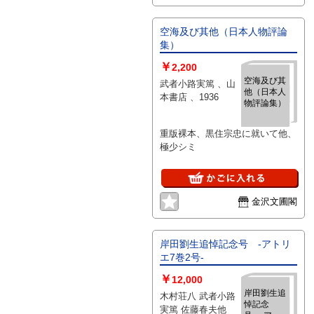
空海及び其他（日本人物評論
集）
￥
2,200
空海及び其
武者小路実篤 、山
他（日本人
本書店 、1936
物評論集）
重版裸本、黒住宗忠に就いて他、
極少シミ
金沢文圃閣
岸田劉生追悼記念号 -アトリ
エ7巻2号-
￥
12,000
岸田劉生追
木村荘八 武者小路
悼記念
実篤 佐藤春夫他