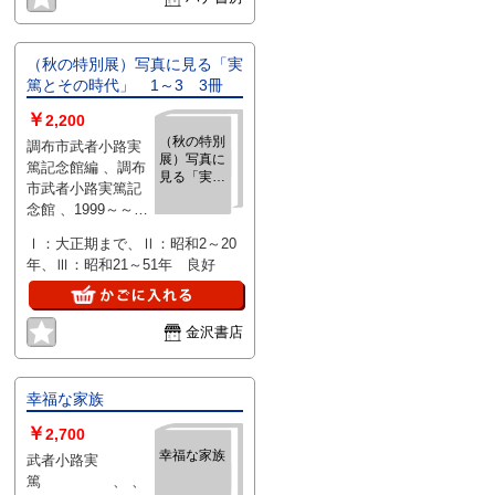
（秋の特別展）写真に見る「実
篤とその時代」 1～3 3冊
￥
2,200
（秋の特別
調布市武者小路実
展）写真に
篤記念館編 、調布
見る「実篤
市武者小路実篤記
とその時
念館 、1999～～
代」 1～
2007年 、
3 3冊
Ⅰ：大正期まで、Ⅱ：昭和2～20
25.5×21cm 、3冊
年、Ⅲ：昭和21～51年 良好
金沢書店
幸福な家族
￥
2,700
幸福な家族
武者小路実
篤 、 、