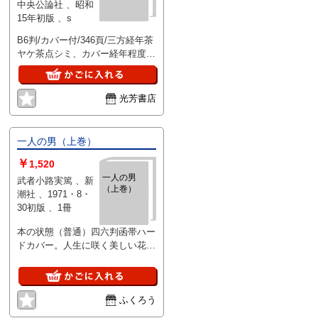
中央公論社 、昭和
15年初版 、s
B6判/カバー付/346頁/三方経年茶
ヤケ茶点シミ、カバー経年程度の
茶ヤケ、カバーの上部5ミリキレ
有、他経年並、本文特に問題な
し。
光芳書店
一人の男（上巻）
￥
1,520
一人の男
武者小路実篤 、新
（上巻）
潮社 、1971・8・
30初版 、1冊
本の状態（普通）四六判函帯ハー
ドカバー。人生に咲く美しい花々
をめで生への歓喜人間へのかぎり
ない愛を謳う長篇自伝小説
ふくろう