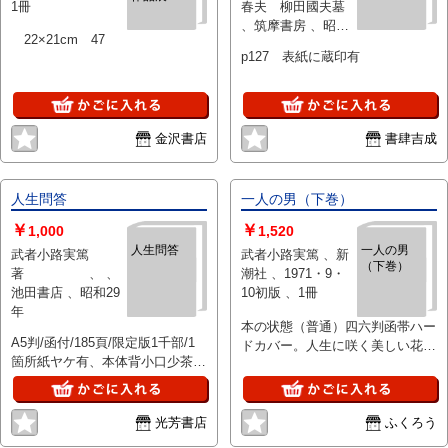
1冊
春夫 柳田國夫墓
、筑摩書房 、昭
22×21cm 47
21・2月 、1
p127 表紙に蔵印有
金沢書店
書肆吉成
人生問答
一人の男（下巻）
￥
￥
1,000
1,520
人生問答
一人の男
武者小路実篤
武者小路実篤 、新
（下巻）
著 、 、
潮社 、1971・9・
池田書店 、昭和29
10初版 、1冊
年
本の状態（普通）四六判函帯ハー
A5判/函付/185頁/限定版1千部/1
ドカバー。人生に咲く美しい花々
箇所紙ヤケ有、本体背小口少茶ヤ
をめで生への歓喜人間へのかぎり
ケ、函経年ホコリ等の茶ヤケ点シ
ない愛を謳う長篇自伝小説
ミ強、函の背角のり補修有。印・
線引なし。
光芳書店
ふくろう