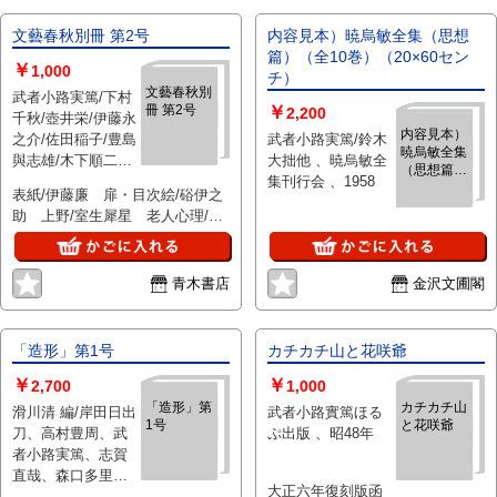
文藝春秋別冊 第2号
内容見本）暁烏敏全集（思想
篇）（全10巻）（20×60セン
￥
1,000
チ）
文藝春秋別
武者小路実篤/下村
冊 第2号
￥
2,200
千秋/壺井栄/伊藤永
内容見本）
之介/佐田稲子/豊島
武者小路実篤/鈴木
暁烏敏全集
與志雄/木下順二他
大拙他 、暁烏敏全
（思想篇）
、文藝春秋新社 、
集刊行会 、1958
（全10巻）
表紙/伊藤廉 扉・目次絵/硲伊之
昭22
（20×60セ
助 上野/室生犀星 老人心理/正
ンチ）
宗白鳥 他 背痛 焼シミ 裏表
紙に記名
青木書店
金沢文圃閣
「造形」第1号
カチカチ山と花咲爺
￥
￥
2,700
1,000
「造形」第
カチカチ山
滑川清 編/岸田日出
武者小路實篤ほる
1号
と花咲爺
刀、高村豊周、武
ぷ出版 、昭48年
者小路実篤、志賀
直哉、森口多里、
大正六年復刻版函
長与善郎、谷口吉