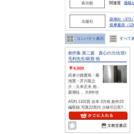
関連度
価格
表示順
新潮社（372
出版社
筑摩書房（12
コンパクト表示
すべて
創作集 第二篇 真心の力/出世/
毛利先生/銀貨.他
￥
4,000
武者小路實篤・菊
池寛・芥川龍之
介・久米正夫.他 、
新潮社 、大8年頃
A5判.1102頁.合本.3方焼.創作23
編収録.写真22頁付.少線引(1頁?)
(管理:古書59-2260-美-267)
文教堂書店