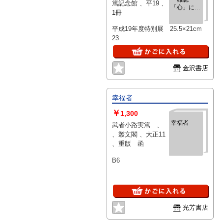
篤記念館 、平19 、
「心」に集
1冊
う人々
平成19年度特別展 25.5×21cm
23
金沢書店
幸福者
￥
1,300
幸福者
武者小路実篤 、
、叢文閣 、大正11
、重版 函
B6
光芳書店