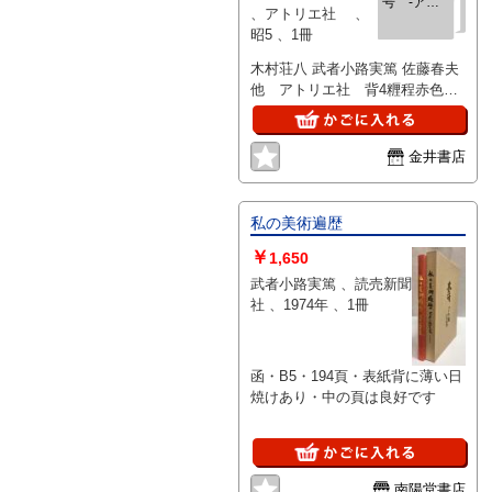
号 -アト
、アトリエ社 、
リエ7巻2
昭5 、1冊
号-
木村荘八 武者小路実篤 佐藤春夫
他 アトリエ社 背4糎程赤色付
着
金井書店
私の美術遍歴
￥
1,650
武者小路実篤 、読売新聞
社 、1974年 、1冊
函・B5・194頁・表紙背に薄い日
焼けあり・中の頁は良好です
南陽堂書店