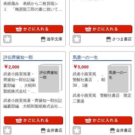
表紙傷み 表紙から二枚頁端シ
郎等 執筆 、番町書
ミ 「梅原龍三郎の畫に就いて」
房 、1946 、1冊
「梅原龍三郎の芸術」等 56頁
B5判 昭和21年刊
遊学文庫
さつま書店
評伝齊籐知一郎
馬鹿一の一生
￥
￥
2,000
5,000
評伝齊籐知
馬鹿一の一
武者小路実篤著・
武者小路実篤 、
一郎
生
齊籐知一郎伝記編
警醒社書店 、昭
纂部編 、大昭和
39 、1冊
製紙株式会社・齊
武者小路実篤 警醒社書店 限定
籐知一郎顕彰委員
武者小路実篤著・齊籐知一郎伝記
二重函
会 、昭37
編纂部編 大昭和製紙株式会社・
齊籐知一郎顕彰委員会 初函
金井書店
金井書店