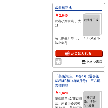
戯曲楠正成
￥
2,640
戯曲楠正成
武者小路実篤 、大
13
装〔劉生〕扉〔リーチ〕(武者小
路小集2)
あきつ書店
「美術評論」 8巻4号 (通巻第
63号/昭和14年8月号) 平八郎
素描特輯
￥
1,620
「美術評
藤森順三 編/藤森順
論」 8巻4
三、武者小路実篤
号 (通巻第
等 執筆 、美術評論