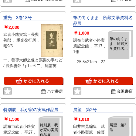
片岡仁左衛門、尾
p23～26 六、吉祥寺雜記 / 武者小
成記念興行、「第四改訂 金色夜
上菊五郎、梅幸、
路實篤 / p27～32 七、雜記 / 長與
叉」5幕、武者小路実篤 作、園
澤村源之助、松本
善郞 / p33～33
池公功 舞台監督、上陸第一歩」
幸四郎、中村芝
重光 3巻18号
筆の向くまま―所蔵文学資料名
5景、北村小松 作、「矢の字結
鶴、歌右衛門、福
品展
￥
び」森律子、「初音の父」村田嘉
2,030
助、吉右衛門、実
￥
久子、大林組の昭和5年3月27日
1,000
武者小路実篤・長與
川延若ほか 、歌舞
竣工の東京劇場の設計施工概要、
筆の向くま
善郎 、重光発行所 、
調布市武者小路実
伎座・東京劇場・
ま―所蔵文
食道売店御案内、裏表紙のミツワ
昭9/6
篤記念館 、平17 、
明治座 、昭和3年〜
学資料名品
石鹸、三越の広告
1冊
昭和11年（1928〜
展
1936年）刊 、27冊
一、善導大師之像と寫樂の事など
25.5×21cm 27
/ 長與善郞 / p1～6 二、所謂英雄
について / 長與善郞 / p7～16
三、パアテル・セルギウスを讀む
/ 武者小路實篤 / p17～22 四、武
藏の畫及びその他 / 武者小路實篤
ハナ書房
金沢書店
/ p23～25 五、雜記 / 長與善郞 /
p26～27
特別展 我が家の実篤作品展
展望 第2号
￥
￥
1,500
1,010
特別展 我
展望 第2
調布市武者小路実
臼井吉見編集 武
が家の実篤
号
篤記念館 、平27 、
者小路実篤 佐藤
作品展