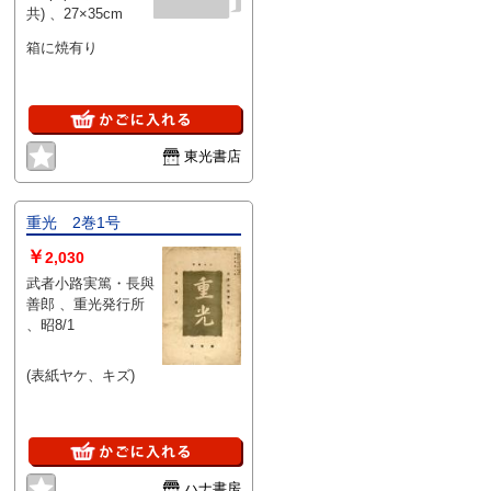
共) 、27×35cm
箱に焼有り
東光書店
重光 2巻1号
￥
2,030
武者小路実篤・長與
善郎 、重光発行所
、昭8/1
(表紙ヤケ、キズ)
ハナ書房