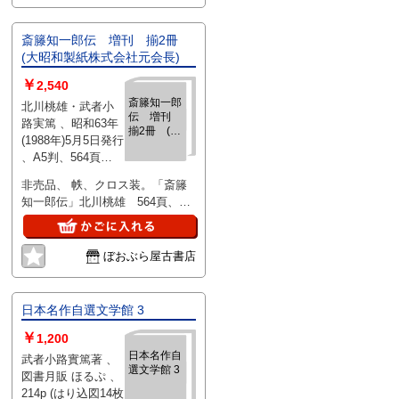
男 田辺三重松
他 、北日本社（札
斎籐知一郎伝 増刊 揃2冊
幌） 、昭22 、14
(大昭和製紙株式会社元会長)
￥
2,540
斎籐知一郎
北川桃雄・武者小
伝 増刊
路実篤 、昭和63年
揃2冊 (大
(1988年)5月5日発行
昭和製紙株
、A5判、564頁
式会社元会
+274頁 、揃2冊
長)
非売品、 帙、クロス装。「斎籐
知一郎伝」北川桃雄 564頁、
「評伝 斎籐知一郎」武者小路実
篤 274頁。2016/07/22/aya-aob-
33865-amz
ぼおぶら屋古書店
日本名作自選文学館 3
￥
1,200
日本名作自
武者小路實篤著 、
選文学館 3
図書月販 ほるぷ 、
214p (はり込図14枚