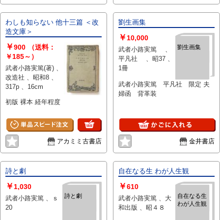
わしも知らない 他十三篇 ＜改
劉生画集
造文庫＞
￥
10,000
￥
900
（送料：
劉生画集
武者小路実篤 、
￥185～）
平凡社 、昭37 、
武者小路実篤(著) 、
1冊
改造社 、昭和8 、
武者小路実篤 平凡社 限定 夫
317p 、16cm
婦函 背革装
初版 裸本 経年程度
アカミミ古書店
金井書店
詩と劇
自在なる生 わが人生観
￥
￥
1,030
610
詩と劇
自在なる生
武者小路実篤 、ｓ
武者小路実篤 、大
わが人生観
20
和出版 、昭４８