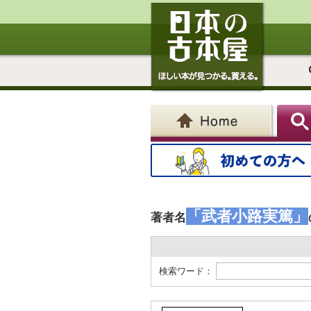
「武者小路実篤」
著者名
検索ワード：