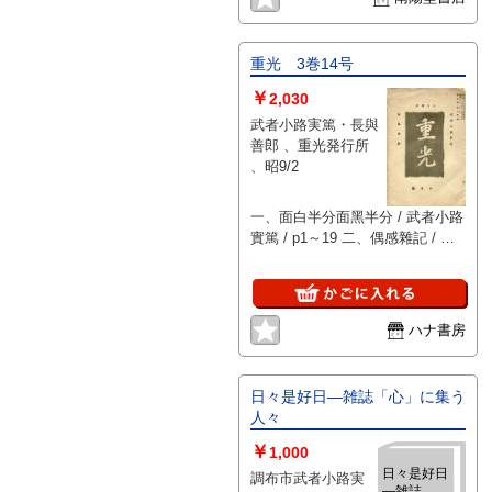
重光 3巻14号
￥
2,030
武者小路実篤・長與
善郎 、重光発行所
、昭9/2
一、面白半分面黑半分 / 武者小路
實篤 / p1～19 二、偶感雜記 / 武
者小路實篤 / p20～28 三、六號雜
記 / 無車 / p29～29
ハナ書房
日々是好日―雑誌「心」に集う
人々
￥
1,000
日々是好日
調布市武者小路実
―雑誌