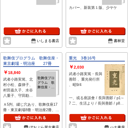
カバー、新装第１版、少ヤケ
いしまる書店
書林堂
歌舞伎プログラム 歌舞伎座・
重光 3巻16号
東京劇場・明治座 27冊
￥
2,030
￥
18,840
武者小路実篤・長與
歌舞伎プロ
武者小路実篤、北
善郎 、重光発行所
グラム 歌
村小松、森律子、
、昭9/4
舞伎座・東
村田嘉久子、水谷
京劇場・明
八重子、守田勘
治座 27
一、或る座談會 / 長與善郞 / p1～
彌、市川左団次、
冊
7 二、生活より / 長與善郞 / p8～
Ａ5判、綴じ穴あり、歌舞伎座17
猿之助、中車、澤
15 三、音樂と美術とのことなぞ /
冊・東京劇場8冊・明治座2冊、東
村藤十郎、市村羽
長與善郞 / p16～18 四、獨立展を
西合同歌舞伎、市村羽左衛門送別
左衛門、河原崎長
觀る / 長與善郞 / p19～22 五、生
紀念、尾上菊五郎・中村吉右衛門
十郎、澤村訥子、
きてゐる限りは / 武者小路實篤 /
二座合同大歌舞伎、明治座新築落
ぼおぶら屋古書店
ハナ書房