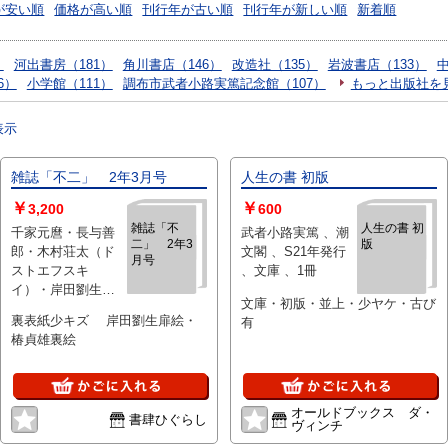
が安い順
価格が高い順
刊行年が古い順
刊行年が新しい順
新着順
）
河出書房（181）
角川書店（146）
改造社（135）
岩波書店（133）
中
6）
小学館（111）
調布市武者小路実篤記念館（107）
もっと出版社を
表示
雑誌「不二」 2年3月号
人生の書 初版
￥
￥
3,200
600
雑誌「不
人生の書 初
千家元麿・長与善
武者小路実篤 、潮
二」 2年3
版
郎・木村荘太（ド
文閣 、S21年発行
月号
ストエフスキ
、文庫 、1冊
イ）・岸田劉生・
文庫・初版・並上・少ヤケ・古び
武者小路実篤 、不
裏表紙少キズ 岸田劉生扉絵・
有
二社 、大正14 、
椿貞雄裏絵
86p 、22cm
オールドブックス ダ・
書肆ひぐらし
ヴィンチ