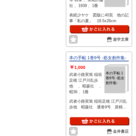
63号/昭和
社 、1939 、1冊
14年8月
号) 平八
表紙少ヤケ 図版に40頁 他の記
郎素描特輯
事「私の夏」 19.5x26cm
遊学文庫
本の手帖 1巻9号 -処女創作集-
￥
1,000
本の手帖 1
武者小路実篤 稲垣
巻9号 -処女
足穂 江戸川乱歩
創作集-
他 、昭森社 、
昭36 、1冊
武者小路実篤 稲垣足穂 江戸川乱
歩他 昭森社 通巻9号 原精一
表紙・カット 高橋錦吉題字
金井書店