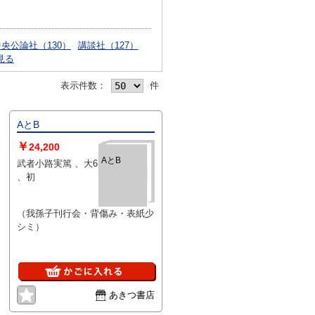
央公論社（130）
講談社（127）
見る
表示件数：
件
AとB
￥
24,200
AとB
武者小路実篤 、大6
、初
（我孫子刊行会・背傷み・表紙少
シミ）
あきつ書店