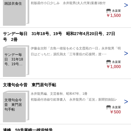
初版函付小口少しみ 永井龍男(夫人代筆)葉書1枚付
雑談衣食住
永楽屋
￥1,500
サンデー毎日 31年18号、19号 昭和27年4月20日号、27日
号 2冊
伊藤金次郎「古島一雄翁をめぐる文霞苑の一日」永井龍男「明
日はどっちだ」源氏鶏太「三等重役の応接間」渡･･･
サンデー毎
日 31年18
永楽屋
号、19号
￥1,000
昭和27年4月
20日号、27
日号 2冊
文壇句会今昔 東門居句手帖
永井龍男編、文芸春秋、昭和47年、1冊
初版函付赤線引鉛筆書入 永井龍男の「近況」新聞切抜貼込
文壇句会今
昔 東門居
永楽屋
句手帖
￥500
連峰 59号尾崎一雄追悼号