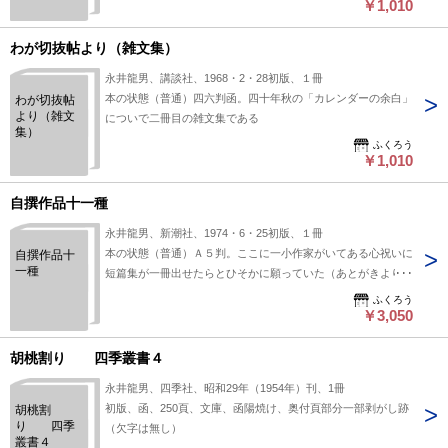
￥1,010
わが切抜帖より（雑文集）
永井龍男、講談社、1968・2・28初版、１冊
本の状態（普通）四六判函。四十年秋の「カレンダーの余白」
わが切抜帖
より（雑文
についで二冊目の雑文集である
集）
ふくろう
￥1,010
自撰作品十一種
永井龍男、新潮社、1974・6・25初版、１冊
本の状態（普通）Ａ５判。ここに一小作家がいてある心祝いに
自撰作品十
一種
短篇集が一冊出せたらとひそかに願っていた（あとがきより）
ふくろう
￥3,050
胡桃割り 四季叢書４
永井龍男、四季社、昭和29年（1954年）刊、1冊
初版、函、250頁、文庫、函陽焼け、奥付頁部分一部剥がし跡
胡桃割
り 四季
（欠字は無し）
叢書４