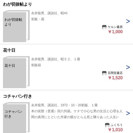
わが切抜帖より
永井龍男、講談社、昭43
初版・函
わが切抜帖
より
ケルン書房
￥1,000
花十日
永井龍男、講談社、昭５２、１冊
初版箱
花十日
百間堂書店
￥1,520
コチャバン行き
永井龍男、講談社、1972・10・20初版、１冊
本の状態（普通）四六判函。ケチで小心な男の生活と心理を人
コチャバン
行き
間の真理にとどいた作家の眼がとらえ死と隣りあった人生の
ふくろう
￥1,010