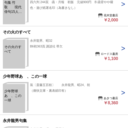
四六判 244頁 函・月報 初版 元値900円 B 函背やや褪
句集 竹
取 現代
色・遊び紙署名印（為書きなし）
俳句15人集
花木堂書店
2
￥2,000
その火のすべて
永井龍男、昭32
B6初363頁 講談社 帯欠
その火のす
べて
ロードス書房
￥1,100
少年野球あゝ、この一球
装〔斎藤五百枝〕 永井龍男、昭24、初
（痛快文庫・裏表紙印有）
少年野球
あゝ、この
あきつ書店
一球
￥8,360
永井龍男句集