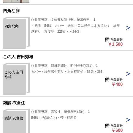
四角な卵
永井龍男著、文藝春秋新社刊、昭30年刊、1
・初版 B6版 カバー 天地小口に経年による点シミ 経年
四角な卵
感有り 程度並 228頁・ｙ24-3
浪曼書房
￥1,500
この人 吉田秀雄
永井龍男著、朝日新聞社、昭46年刊(初版)、1
カバー・経年感少有り・本文程度並・B6版・363
この人 吉田
秀雄
浪曼書房
￥400
雑談 衣食住
永井龍男著、講談社、昭48年刊(2刷)、1
B6版・函(薄焼け)・帯・程度並
雑談 衣食住
浪曼書房
￥600