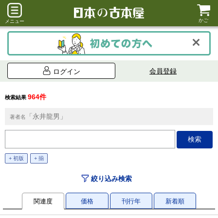
かご
メニュー
会員登録
ログイン
964件
検索結果
「永井龍男」
著者名
+ 初版
+ 揃
絞り込み検索
関連度
価格
刊行年
新着順