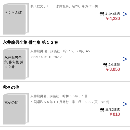
装〔堀文子〕 永井龍男、昭28、帯カバー初
さくらんぼ
あきつ書店
￥4,220
永井龍男全集 俳句集 第１２巻
永井龍男 著、講談社、昭57.5、560p、A5
ISBN：4-06-119292-2
永井龍男全
集 俳句集 第
文生書院
１２巻
￥3,850
秋その他
永井龍男著、講談社、昭和５５年、１冊
１刷昭和５５年１１月発行 帯 函 ２３７頁 B６判
秋その他
浪月堂書店
￥810