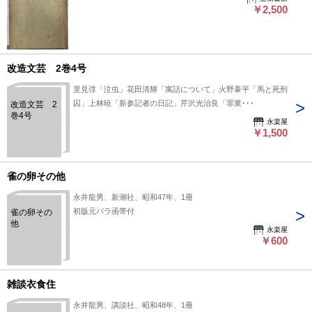
￥2,500
改造文芸 2巻4号
里見弴「泣虫」花田清輝「寓話について」火野葦平「馬と死刑
囚」上林暁「新参記者の日記」芹沢光治良「罪業･･･
改造文芸 2
巻4号
永楽屋
￥1,500
雀の卵その他
永井龍男、新潮社、昭和47年、1冊
初版元パラ函帯付
雀の卵その
他
永楽屋
￥600
雑談衣食住
永井龍男、講談社、昭和48年、1冊