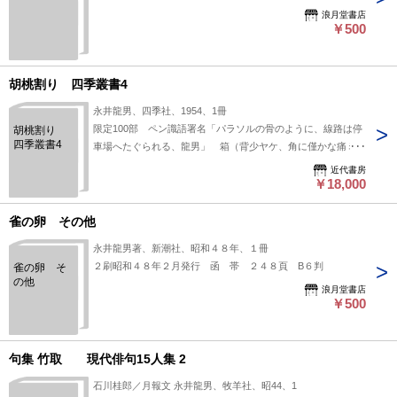
浪月堂書店
￥500
胡桃割り 四季叢書4
永井龍男、四季社、1954、1冊
限定100部 ペン識語署名「パラソルの骨のように、線路は停
胡桃割り
四季叢書4
車場へたぐられる、龍男」 箱（背少ヤケ、角に僅かな痛ミ）
近代書房
￥18,000
雀の卵 その他
永井龍男著、新潮社、昭和４８年、１冊
２刷昭和４８年２月発行 函 帯 ２４８頁 B６判
雀の卵 そ
の他
浪月堂書店
￥500
句集 竹取 現代俳句15人集 2
石川桂郎／月報文 永井龍男、牧羊社、昭44、1