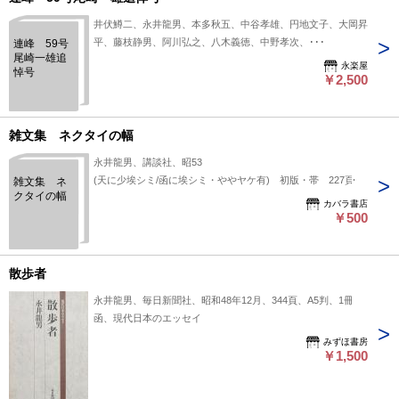
井伏鱒二、永井龍男、本多秋五、中谷孝雄、円地文子、大岡昇
平、藤枝静男、阿川弘之、八木義徳、中野孝次、･･･
連峰 59号
尾崎一雄追
永楽屋
悼号
￥2,500
雑文集 ネクタイの幅
永井龍男、講談社、昭53
(天に少埃シミ/函に埃シミ・ややヤケ有) 初版・帯 227頁
雑文集 ネ
クタイの幅
カバラ書店
￥500
散歩者
永井龍男、毎日新聞社、昭和48年12月、344頁、A5判、1冊
函、現代日本のエッセイ
みずほ書房
￥1,500