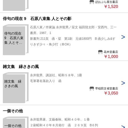
ぼおぶら屋古書店
￥1,520
俳句の現在 9 石原八束集 人とその影
石原八束／作家論 永井龍男／栞文 福田陸太郎・安西均、三一
書房、1987、1
俳句の現在
9 石原八束
新書判 211頁 函・栞 第1刷 元値1800円 B 函少しみ&す
集 人とその
りきず少々・角少打（本OK）
影
花木堂書店
￥1,000
雑文集 緑さきの風
永井龍男、講談社、昭和５８年、1冊
毛筆署名落款入り 函
雑文集 緑
さきの風
早稲田文省堂書店
￥3,050
一個その他
永井龍男著、文藝春秋、昭和４０年、１冊
２刷昭和４０年８月発行 函 ２６９頁 B６判
一個その他