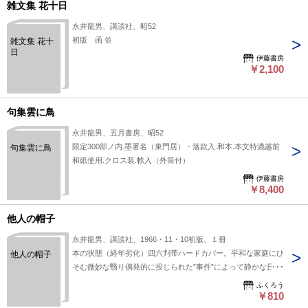
雑文集 花十日
永井龍男、講談社、昭52
初版 函 並
雑文集 花十
日
伊藤書房
￥2,100
句集雲に鳥
永井龍男、五月書房、昭52
限定300部ノ内.墨署名（東門居）・落款入.和本.本文特漉越前
句集雲に鳥
和紙使用.クロス装.帙入（外筒付）
伊藤書房
￥8,400
他人の帽子
永井龍男、講談社、1966・11・10初版、１冊
本の状態（経年劣化）四六判帯ハードカバー。平和な家庭にひ
他人の帽子
そむ微妙な翳り偶発的に投じられた”事件”によって静かな日常
生活に内包する脆さがあらわれ・・
ふくろう
￥810