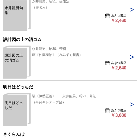
永井龍男、昭51、函限定
（署名入）
永井龍男句
集
あきつ書店
￥2,460
設計図の上の消ゴム
永井龍男、昭30、帯初
画〔佐藤泰治〕（みみずく新書）
設計図の上
の消ゴム
あきつ書店
￥2,640
明日はどっちだ
装〔伊勢正義〕 永井龍男、昭27、帯初
（帯背キレテープ跡）
明日はどっ
ちだ
あきつ書店
￥3,080
さくらんぼ