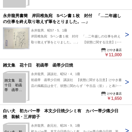
永井龍男書簡 岸田稚魚宛 Sペン書１枚 封付 「…二年越し
の仕事を終え取り敢えず筆をとりました。…」
永井龍男、昭57・5、1冊
岸田稚魚宛 Sペン書１枚 封付 「…二年越しの仕事を終え
取り敢えず筆をとりました。…」 【状態に関する注意】けや
き書店の掲載品は全て、状態に関わらず「中古品（並）」と表
けやき書店
示されています。「日本の古本屋」は６段階の「状態」表記が
￥11,000
必須となりましたが、当店の扱う商品の特質上、状態の簡易な
雑文集 花十日 初函帯 函帯少日焼
区分けは適切ではない（不可能な）為、状態欄の「中古品
（並）」という表現は考慮にいれないで下さい。痛みなどの瑕
永井龍男、講談社、昭52・4、1冊
疵につきましては、解説欄等をご参考にして下さい。状態表記
初函帯 函帯少日焼 講談社 【状態に関する注意】けやき書
雑文集 花
の無いものは特に問題なく良好とお考え下さい。:
十日 初函
店の掲載品は全て、状態に関わらず「中古品（並）」と表示さ
帯 函帯少
れています。「日本の古本屋」は６段階の「状態」表記が必須
けやき書店
日焼
となりましたが、当店の扱う商品の特質上、状態の簡易な区分
￥1,650
けは適切ではない（不可能な）為、状態欄の「中古品（並）」
という表現は考慮にいれないで下さい。痛みなどの瑕疵につき
白い犬 初カバー帯 本文少日焼少シミ有 カバー帯少痛少日
ましては、解説欄等をご参考にして下さい。状態表記の無いも
焼 装幀・三岸節子
のは特に問題なく良好とお考え下さい。:
永井龍男、創元社、昭26・9、1冊
初カバー帯 本文少日焼少シミ有 カバー帯少痛少日焼 装