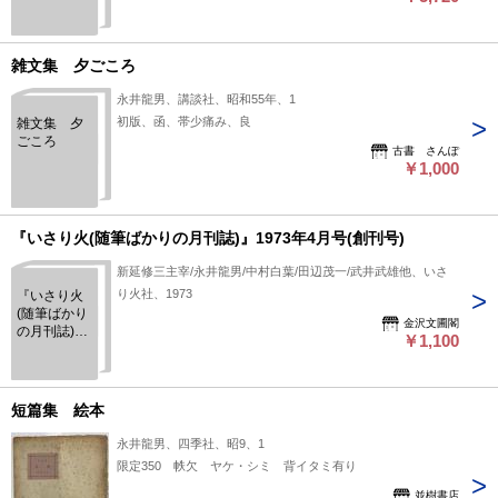
雑文集 夕ごころ
永井龍男、講談社、昭和55年、1
初版、函、帯少痛み、良
雑文集 夕
ごころ
古書 さんぽ
￥1,000
『いさり火(随筆ばかりの月刊誌)』1973年4月号(創刊号)
新延修三主宰/永井龍男/中村白葉/田辺茂一/武井武雄他、いさ
り火社、1973
『いさり火
(随筆ばかり
金沢文圃閣
の月刊誌)』
￥1,100
1973年4月
号(創刊号)
短篇集 絵本
永井龍男、四季社、昭9、1
限定350 帙欠 ヤケ・シミ 背イタミ有り
並樹書店