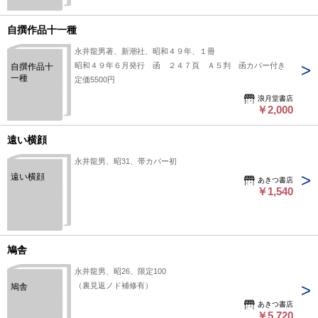
自撰作品十一種
永井龍男著、新潮社、昭和４９年、１冊
昭和４９年６月発行 函 ２４７頁 Ａ５判 函カバー付き
自撰作品十
一種
定価5500円
浪月堂書店
￥2,000
遠い横顔
永井龍男、昭31、帯カバー初
遠い横顔
あきつ書店
￥1,540
鳩舎
永井龍男、昭26、限定100
（裏見返ノド補修有）
鳩舎
あきつ書店
￥5,720