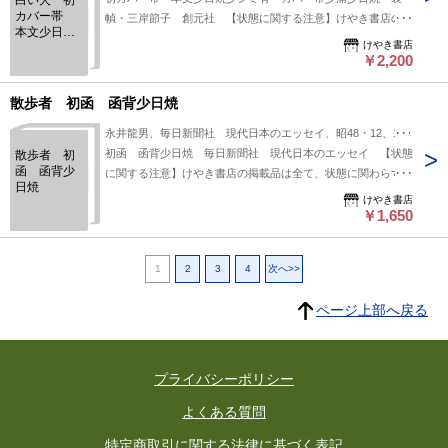
白い犬 初
カバー帯
幀・三岸節子 創元社 【状態に関する注意】けやき書店の掲
本文少日焼
載品は全て、状態に関わらず「中古品（並）」と表示されてい
けやき書店
少シミ有
ます。「日本の古本屋」は６段階の「状態」表記が必須となり
￥2,200
カバー帯少
ましたが、当店の扱う商品の特質上、状態の簡易な区分けは適
痛少日焼
装幀・三岸
切ではない（不可能な）為、状態欄の「中古品（並）」という
散歩者 初函 函背少日焼
節子
表現は考慮にいれないで下さい。痛みなどの瑕疵につきまして
永井龍男、毎日新聞社 現代日本のエッセイ、昭48・12、1冊
は、解説欄等をご参考にして下さい。状態表記の無いものは特
初函 函背少日焼 毎日新聞社 現代日本のエッセイ 【状態
散歩者 初
に問題なく良好とお考え下さい。:
函 函背少
に関する注意】けやき書店の掲載品は全て、状態に関わらず
日焼
「中古品（並）」と表示されています。「日本の古本屋」は６
けやき書店
段階の「状態」表記が必須となりましたが、当店の扱う商品の
￥1,650
特質上、状態の簡易な区分けは適切ではない（不可能な）為、
状態欄の「中古品（並）」という表現は考慮にいれないで下さ
1
2
3
4
次へ>>
い。痛みなどの瑕疵につきましては、解説欄等をご参考にして
下さい。状態表記の無いものは特に問題なく良好とお考え下さ
ページ上部へ戻る
い。:
プライバシーポリシー
よくある質問
特定商取引に関する法律に基づく表記