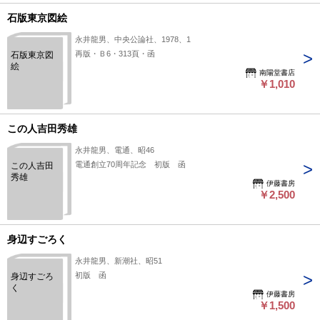
石版東京図絵
永井龍男、中央公論社、1978、1
再版・Ｂ6・313頁・函
石版東京図
絵
南陽堂書店
￥1,010
この人吉田秀雄
永井龍男、電通、昭46
電通創立70周年記念 初版 函
この人吉田
秀雄
伊藤書房
￥2,500
身辺すごろく
永井龍男、新潮社、昭51
初版 函
身辺すごろ
く
伊藤書房
￥1,500