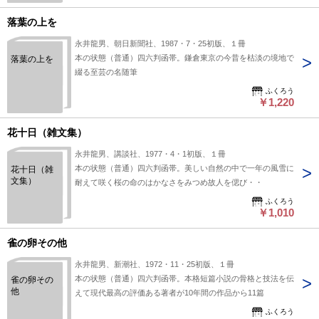
落葉の上を
永井龍男、朝日新聞社、1987・7・25初版、１冊
本の状態（普通）四六判函帯。鎌倉東京の今昔を枯淡の境地で
落葉の上を
綴る至芸の名随筆
ふくろう
￥1,220
花十日（雑文集）
永井龍男、講談社、1977・4・1初版、１冊
本の状態（普通）四六判函帯。美しい自然の中で一年の風雪に
花十日（雑
文集）
耐えて咲く桜の命のはかなさをみつめ故人を偲び・・
ふくろう
￥1,010
雀の卵その他
永井龍男、新潮社、1972・11・25初版、１冊
本の状態（普通）四六判函帯。本格短篇小説の骨格と技法を伝
雀の卵その
他
えて現代最高の評価ある著者が10年間の作品から11篇
ふくろう