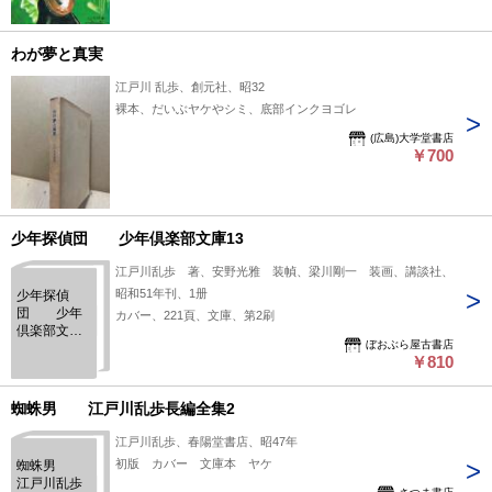
わが夢と真実
江戸川 乱歩、創元社、昭32
裸本、だいぶヤケやシミ、底部インクヨゴレ
(広島)大学堂書店
￥700
少年探偵団 少年倶楽部文庫13
江戸川乱歩 著、安野光雅 装幀、梁川剛一 装画、講談社、
昭和51年刊、1册
少年探偵
団 少年
カバー、221頁、文庫、第2刷
倶楽部文庫
ぼおぶら屋古書店
13
￥810
蜘蛛男 江戸川乱歩長編全集2
江戸川乱歩、春陽堂書店、昭47年
初版 カバー 文庫本 ヤケ
蜘蛛男
江戸川乱歩