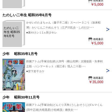
徳尾書店
￥5,000
たのしい二年生 昭和35年6月号
かせいのたまちゃん（藤子不二雄）スーパー３ごう（加来昭
博）かいじん二十めんそう（江戸川乱歩・しのだひ･･･
たのしい二
年生 昭和35
■裏やけシミ1ヵ所少キレ
年6月号
徳尾書店
￥5,000
少年 昭和35年1月号
鉄腕アトム(手塚治虫)鉄人28号（横山光輝）太陽仮面・矢車剣
之助・ハンマーキット（堀江卓）怪人二十面･･･
■背下若干カケ
徳尾書店
￥35,000
少年 昭和30年11月号
鉄腕アトム(手塚治虫)どんぐり天狗 (うしおそうじ)ダルマくん
(田中正雄)大暗黒星(小松崎茂）痛快太･･･