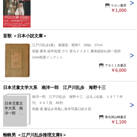
ケルン書房
￥1,000
盲獣 ＜日本小説文庫＞
江戸川乱歩(著)、春陽堂、昭和7、160p、17cm
初版 裸本 経年程度 ヤケ 背カドイタミ 裏表紙折れ跡一箇所
1mm程度インクシミ
アカミミ古書店
￥6,000
日本児童文学大系 南洋一郎 江戸川乱歩 海野十三
南洋一郎 江戸川乱歩 海野十三、ほるぷ出版、１９７７年
刊、４９７頁、A5判
日本児童文
学大系 南
初版 函 書込み等無し美本写真口絵６頁
洋一郎 江
善光洞山崎書店
戸川乱歩
￥1,100
海野十三
蜘蛛男 ＜江戸川乱歩推理文庫8＞