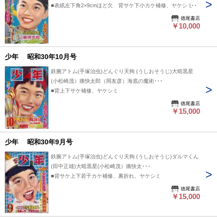
■表紙左下角2×9cmほど欠 背サケ下小カケ補修、ヤケシミ
徳尾書店
￥10,000
少年 昭和30年10月号
鉄腕アトム(手塚治虫)どんぐり天狗 (うしおそうじ)大暗黒星
(小松崎茂）痛快太郎（岡友彦）海底の魔術･･･
■背上下サケ補修、ヤケシミ
徳尾書店
￥15,000
少年 昭和30年9月号
鉄腕アトム(手塚治虫)どんぐり天狗 (うしおそうじ)ダルマくん
(田中正雄)大暗黒星(小松崎茂）痛快太･･･
■背サケ上下若干カケ補修、裏折れ、ヤケシミ
徳尾書店
￥15,000