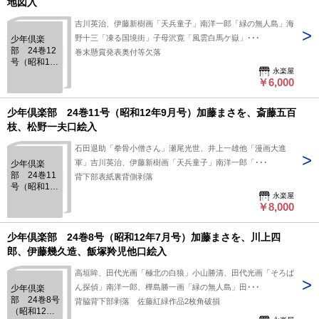
地図入
吉川英治、伊藤新樹画「天兵童子」南洋一郎「緑の無人島」海
野十三「凍る国境街」子母沢寛「風雲白馬ケ嶽」･･･
少年倶楽
部 24巻12
巻末懸賞発表奥付等欠落
号（昭和12
永楽屋
年10月号）
￥6,000
日支事変号
グラビア地
図入
少年倶楽部 24巻11号（昭和12年9月号）加藤まさを、斎藤五百
枝、松野一夫口絵入
石田退助「拳骨小僧さん」瀬尾光世、井上一雄他「漫画大進
軍」吉川英治、伊藤新樹画「天兵童子」南洋一郎「･･･
少年倶楽
部 24巻11
背下部表紙裏背側剥落
号（昭和12
永楽屋
年9月号）加
￥8,000
藤まさを、
斎藤五百
枝、松野一
少年倶楽部 24巻8号（昭和12年7月号）加藤まさを、川上四
夫口絵入
郎、伊藤幾久造、飯塚羚児他口絵入
高垣眸、田代光画「極北の白狼」小山勝清、田代光画「そろば
ん探偵」南洋一郎、樺島勝一画「緑の無人島」田･･･
少年倶楽
部 24巻8号
背脇背下部剥落 佐藤紅緑作品2枚角破損
（昭和12年7