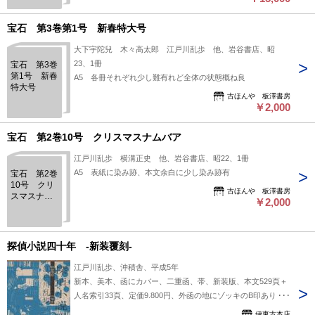
宝石 第3巻第1号 新春特大号
大下宇陀兒 木々高太郎 江戸川乱歩 他、岩谷書店、昭
23、1冊
宝石 第3巻
第1号 新春
A5 各冊それぞれ少し難有れど全体の状態概ね良
特大号
古ほんや 板澤書房
￥2,000
宝石 第2巻10号 クリスマスナムバア
江戸川乱歩 横溝正史 他、岩谷書店、昭22、1冊
A5 表紙に染み跡、本文余白に少し染み跡有
宝石 第2巻
10号 クリ
古ほんや 板澤書房
スマスナム
￥2,000
バア
探偵小説四十年 -新装覆刻-
江戸川乱歩、沖積舎、平成5年
新本、美本、函にカバー、二重函、帯、新装版、本文529頁＋
人名索引33頁、定価9.800円、外函の地にゾッキのB印あり・
背極少汚れ
伊東古本店