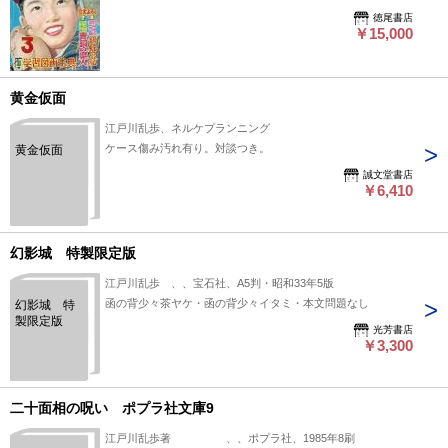
徳尾書店
￥15,000
黄金仮面
江戸川乱歩、ネルケプランニング
ケース傷み汚れ有り。対談つき。
黄金仮面
誠文堂書店
￥6,410
幻影城 特製限定版
江戸川乱歩 、、宝石社、A5判・昭和33年5版
函の背少々茶ヤケ・函の背少々イタミ・本文問題なし
幻影城 特
製限定版
光芳書店
￥3,300
二十面相の呪い ポプラ社文庫9
江戸川乱歩著 、、ポプラ社、1985年8刷