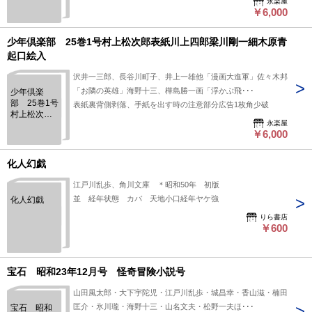
永楽屋
月号）加藤
￥6,000
まさを、川
上四郎、伊
藤幾久造、
少年倶楽部 25巻1号村上松次郎表紙川上四郎梁川剛一細木原青
飯塚羚児他
起口絵入
口絵入
沢井一三郎、長谷川町子、井上一雄他「漫画大進軍」佐々木邦
「お隣の英雄」海野十三、樺島勝一画「浮かぶ飛･･･
少年倶楽
部 25巻1号
表紙裏背側剥落、手紙を出す時の注意部分広告1枚角少破
村上松次郎
永楽屋
表紙川上四
￥6,000
郎梁川剛一
細木原青起
口絵入
化人幻戯
江戸川乱歩、角川文庫 ＊昭和50年 初版
並 経年状態 カバ 天地小口経年ヤケ強
化人幻戯
りら書店
￥600
宝石 昭和23年12月号 怪奇冒険小説号
山田風太郎・大下宇陀児・江戸川乱歩・城昌幸・香山滋・楠田
匡介・氷川瓏・海野十三・山名文夫・松野一夫ほ･･･
宝石 昭和