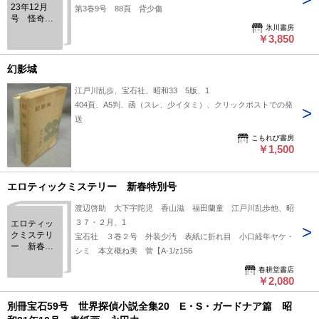
23年12月
第3巻9号 88頁 背少傷
号 怪奇冒
氷川書房
険小説号
￥3,850
幻影城
江戸川乱歩、宝石社、昭和33 5版、1
404頁、A5判、函（スレ、少イタミ）、クリックポストでの発
送
こもれび書房
￥1,500
エロティックミステリー 新春特別号
渡辺啓助 大下宇陀児 香山滋 福田蘭童 江戸川乱歩他、昭
３７・２月、1
エロティッ
クミステリ
宝石社 ３巻２号 外装少汚 表紙に折れ目 小口経年ヤケ・
ー 新春特
シミ 本文概ね美 菅【A-1/z156
別号
春耕堂書店
￥2,080
別冊宝石59号 世界探偵小説全集20 E・S・ガードナア篇 昭