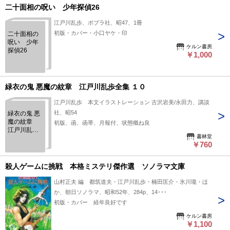
二十面相の呪い 少年探偵26
江戸川乱歩、ポプラ社、昭47、1冊
初版・カバー・小口ヤケ・印
二十面相の
呪い 少年
ケルン書房
探偵26
￥1,000
緑衣の鬼 悪魔の紋章 江戸川乱歩全集 １０
江戸川乱歩 本文イラストレーション 古沢岩美/永田力、講談
社、昭54
緑衣の鬼 悪
魔の紋章
初版、函、函帯、月報付、状態概ね良
江戸川乱歩
書林堂
全集 １０
￥760
殺人ゲームに挑戦 本格ミステリ傑作選 ソノラマ文庫
山村正夫 編 都筑道夫・江戸川乱歩・楠田匡介・氷川瓏・ほ
か、朝日ソノラマ、昭和52年、284p、14･･･
初版・カバー 経年良好です
ケルン書房
￥1,100