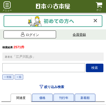
かご
メニュー
会員登録
ログイン
2571件
検索結果
「江戸川乱歩」
著者名
+ 初版
+ 揃
絞り込み検索
関連度
価格
刊行年
新着順