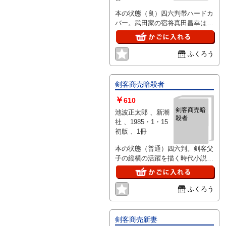
本の状態（良）四六判帯ハードカ
バー。武田家の宿将真田昌幸はそ
の武勇と謀略と実力を戦乱の世に
知られたが・・
ふくろう
剣客商売暗殺者
￥
610
剣客商売暗
池波正太郎 、新潮
殺者
社 、1985・1・15
初版 、1冊
本の状態（普通）四六判。剣客父
子の縦横の活躍を描く時代小説シ
リーズ
ふくろう
剣客商売新妻