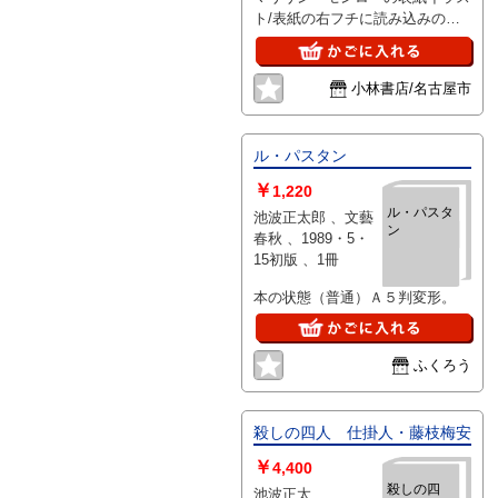
林家正三（撮影・
ト/表紙の右フチに読み込みのタ
沢渡朔）、他 、文
テスジある他は状態は概ね並み良
化出版局 、昭50 、
1
小林書店/名古屋市
ル・パスタン
￥
1,220
ル・パスタ
池波正太郎 、文藝
ン
春秋 、1989・5・
15初版 、1冊
本の状態（普通）Ａ５判変形。
ふくろう
殺しの四人 仕掛人・藤枝梅安
￥
4,400
殺しの四
池波正太