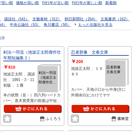
が安い順
価格が高い順
刊行年が古い順
刊行年が新しい順
新着順
）
講談社（541）
文藝春秋（312）
朝日新聞社（264）
立風書房（162）
4）
中央公論社（53）
角川書店（50）
もっと出版社を見る
表示
剣法一羽流（池波正太郎傑作壮
忍者群像 文春文庫
年期短編集２）
￥
200
￥
810
忍者群像
池波正太郎 、１９
文春文庫
剣法一羽流
池波正太郎 、講談
８５
（池波正太
社 、1991・3・11
郎傑作壮年
初版 、１冊
期短編集
カバー、天地小口から中身(主に
２）
本の状態（並・）四六判ハードカ
外側余白)にかけてヤケ
バー。直木賞受賞の前後は中短編
が多かった所属していた新鷹会の
機関誌」大衆文芸」をはじめ・・
ふくろう
書林堂