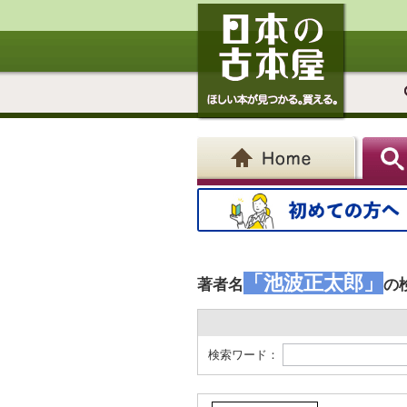
「池波正太郎」
著者名
の
検索ワード：