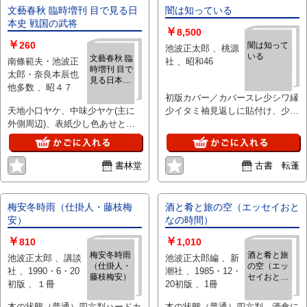
文藝春秋 臨時増刊 目で見る日
闇は知っている
本史 戦国の武将
￥
8,500
￥
260
闇は知って
池波正太郎 、桃源
いる
文藝春秋 臨
南條範夫・池波正
社 、昭和46
時増刊 目で
太郎・奈良本辰也
見る日本史
他多数 、昭４７
戦国の武将
初版カバー／カバースレ少シワ縁
天地小口ヤケ、中味少ヤケ(主に
少イタミ袖見返しに貼付け、少シ
外側周辺)、表紙少し色あせと角
ミ、値札剥がし跡
隅に小さなスレあり
書林堂
古書 転蓬
梅安冬時雨（仕掛人・藤枝梅
酒と肴と旅の空（エッセイおと
安）
なの時間）
￥
￥
810
1,010
梅安冬時雨
酒と肴と旅
池波正太郎 、講談
池波正太郎編 、新
（仕掛人・
の空（エッ
社 、1990・6・20
潮社 、1985・12・
藤枝梅安）
セイおとな
初版 、１冊
20初版 、1冊
の時間）
本の状態（普通）四六判ハードカ
本の状態（普通）四六判。酒食に