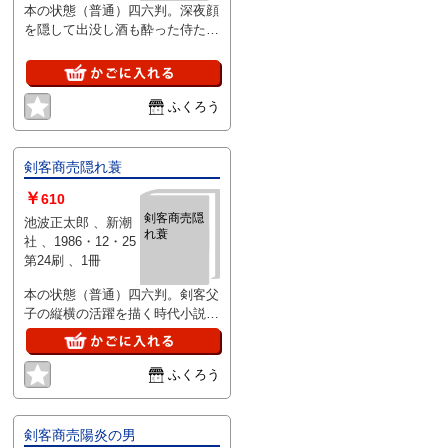
本の状態（普通）四六判。深夜顔
を隠して出没し酒も酔った侍たち
に喧嘩をしかけては悪戯を楽しむ
ふくろう
剣客商売隠れ蓑
￥
610
剣客商売隠
池波正太郎 、新潮
れ蓑
社 、1986・12・25
第24刷 、1冊
本の状態（普通）四六判。剣客父
子の縦横の活躍を描く時代小説シ
リーズ
ふくろう
剣客商売陽炎の男