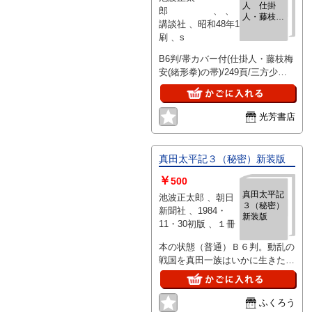
人 仕掛
郎 、 、
人・藤枝梅
講談社 、昭和48年1
安
刷 、s
B6判/帯カバー付(仕掛人・藤枝梅
安(緒形拳)の帯)/249頁/三方少々
経年ホコリの茶ヤケ茶点シミ(天
に茶点シミやや強め)、二枚上角
折れあと、カバー帯の背少々経年
光芳書店
茶ヤケ日ヤケ、帯の角少々スレ
有。他経年並、印・線引なし。
真田太平記３（秘密）新装版
￥
500
真田太平記
池波正太郎 、朝日
３（秘密）
新聞社 、1984・
新装版
11・30初版 、１冊
本の状態（普通）Ｂ６判。動乱の
戦国を真田一族はいかに生きた
か。父子二代にわたる真田家のド
ラマを忍者の活躍をを配し関ヶ原
合戦大坂の陣などを舞台に
ふくろう