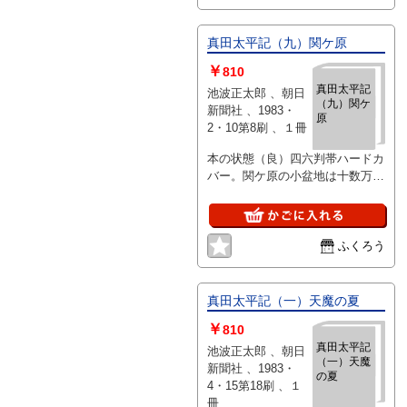
真田太平記（九）関ケ原
￥
810
真田太平記
池波正太郎 、朝日
（九）関ケ
新聞社 、1983・
原
2・10第8刷 、１冊
本の状態（良）四六判帯ハードカ
バー。関ケ原の小盆地は十数万の
兵で混乱のるつぼと化した慶長九
年九月十五日朝霧の中ではにまっ
た戦闘は
ふくろう
真田太平記（一）天魔の夏
￥
810
真田太平記
池波正太郎 、朝日
（一）天魔
新聞社 、1983・
の夏
4・15第18刷 、１
冊