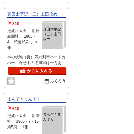
真田太平記（三）上田攻め
￥
810
真田太平記
池波正太郎 、朝日
（三）上田
新聞社 、1983・
攻め
4・15第16刷 、１
冊
本の状態（良）四六判帯ハードカ
バー。寄せ手の徳川軍は一万あま
り上田城に拠る真田軍は二千誰の
目にも勝ち目のない
ふくろう
まんぞくまんぞく
￥
610
まんぞくま
池波正太郎 、新潮
んぞく
社 、1986・7・15
第5刷 、1冊