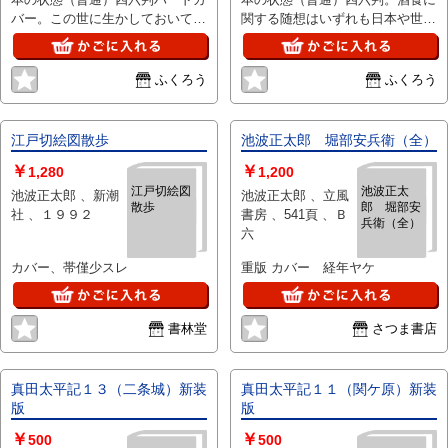
バー。この世に生かしておいては
関する随想はいずれも日本や世界
ならない人間だから仕掛けたーは
の文化人間の文化にむすびついて
ずだったが・・
おりまことに興味が深い
ふくろう
ふくろう
江戸切絵図散歩
池波正太郎 堀部安兵衛（全）
￥
￥
1,280
1,200
江戸切絵図
池波正太
池波正太郎 、新潮
池波正太郎 、立風
散歩
郎 堀部安
社 、１９９２
書房 、541頁 、Ｂ
兵衛（全）
六
カバー、帯僅少スレ
重版 カバー 経年ヤケ
書林堂
さつま書店
真田太平記１３（二条城）新装
真田太平記１１（関ケ原）新装
版
版
￥
￥
500
500