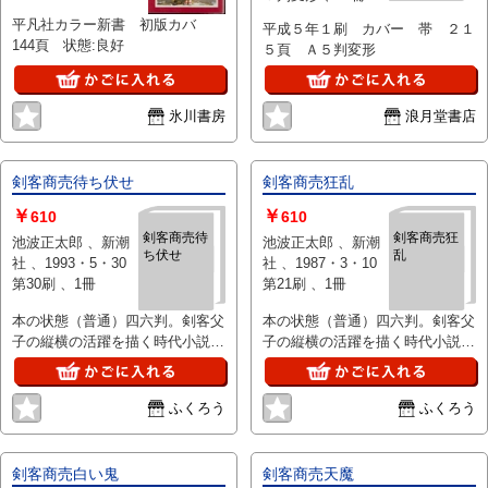
平凡社カラー新書 初版カバ
平成５年１刷 カバー 帯 ２１
144頁 状態:良好
５頁 Ａ５判変形
氷川書房
浪月堂書店
剣客商売待ち伏せ
剣客商売狂乱
￥
￥
610
610
剣客商売待
剣客商売狂
池波正太郎 、新潮
池波正太郎 、新潮
ち伏せ
乱
社 、1993・5・30
社 、1987・3・10
第30刷 、1冊
第21刷 、1冊
本の状態（普通）四六判。剣客父
本の状態（普通）四六判。剣客父
子の縦横の活躍を描く時代小説シ
子の縦横の活躍を描く時代小説シ
リーズ
リーズ
ふくろう
ふくろう
剣客商売白い鬼
剣客商売天魔