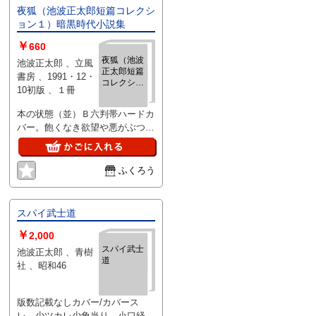
夜狐（池波正太郎短篇コレクシ
ョン１）暗黒時代小説集
￥
660
夜狐（池波
池波正太郎 、立風
正太郎短篇
書房 、1991・12・
コレクショ
10初版 、１冊
ン１）暗黒
時代小説集
本の状態（並）Ｂ六判帯ハードカ
バー。飽くなき欲望や悪がぶつか
り合う江戸の暗黒街。そこにも人
間の哀歓が・・
ふくろう
スパイ武士道
￥
2,000
スパイ武士
池波正太郎 、青樹
道
社 、昭和46
版数記載なしカバー/カバース
レ、少ツカレ少角当り、小口経年