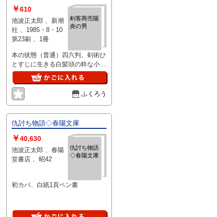
￥
610
剣客商売陽
池波正太郎 、新潮
炎の男
社 、1985・8・10
第23刷 、1冊
本の状態（普通）四六判。剣術ひ
とすじに生きる白髪頭の粋な小男
秋山小兵衛と・・
ふくろう
仇討ち物語◇春陽文庫
￥
40,630
仇討ち物語
池波正太郎 、春陽
◇春陽文庫
堂書店 、昭42
初カバ、白紙1頁ペン書