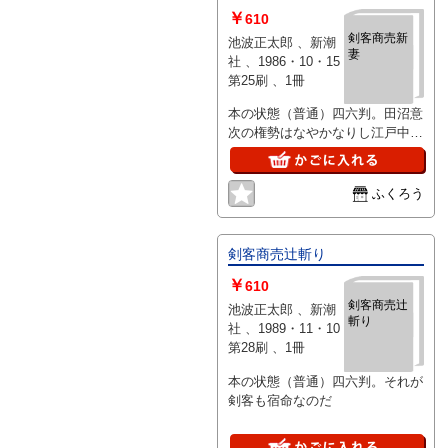
￥
610
剣客商売新
池波正太郎 、新潮
妻
社 、1986・10・15
第25刷 、1冊
本の状態（普通）四六判。田沼意
次の権勢はなやかなりし江戸中期
を舞台に・・
ふくろう
剣客商売辻斬り
￥
610
剣客商売辻
池波正太郎 、新潮
斬り
社 、1989・11・10
第28刷 、1冊
本の状態（普通）四六判。それが
剣客も宿命なのだ