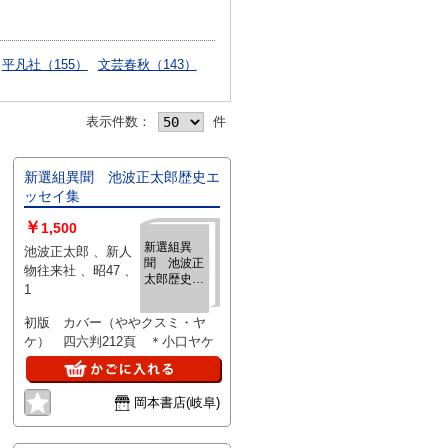
平凡社（155）
文芸春秋（143）
表示件数：
件
新選組異聞 池波正太郎歴史エ
ッセイ集
￥
1,500
新選組異
池波正太郎 、新人
聞 池波正
物往来社 、昭47 、
太郎歴史エ
1
ッセイ集
初版 カバー（ややクスミ・ヤ
ケ） 四六判212頁 ＊小口ヤケ
岡本書店(岐阜)