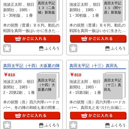
真田太平記
真田太平記
池波正太郎 、朝日
池波正太郎 、朝日
１３（二条
１１（関ケ
新聞社 、1985・
新聞社 、1985・
城）新装版
原）新装版
1・30初版 、１冊
1・30初版 、１冊
本の状態（普通）Ｂ６判。動乱の
本の状態（普通）Ｂ６判。動乱の
戦国を真田一族はいかに生きた
戦国を真田一族はいかに生きた
か。父子二代にわたる真田家のド
か。父子二代にわたる真田家のド
ラマを忍者の活躍をを配し関ヶ原
ラマを忍者の活躍をを配し関ヶ原
合戦大坂の陣などを舞台に
合戦大坂の陣などを舞台に
ふくろう
ふくろう
真田太平記（十四）大坂夏の陣
真田太平記（十三）真田丸
￥
￥
810
810
真田太平記
真田太平記
池波正太郎 、朝日
池波正太郎 、朝日
（十四）大
（十三）真
新聞社 、1983・
新聞社 、1983・
坂夏の陣
田丸
2・20第2刷 、１冊
4・15第3刷 、１冊
本の状態（良）四六判帯ハードカ
本の状態（良）四六判帯ハードカ
バー。冬の陣の和睦も束の間東西
バー。真田丸と名づけた出城に戦
は最後の対決を迎えた壕を埋めら
旗から甲冑まで赤で統一した真田
れ裸同然の大坂城にあって寄せ集
幸村の赤備えの一隊が雄姿を現し
めの軍勢を
た
ふくろう
ふくろう