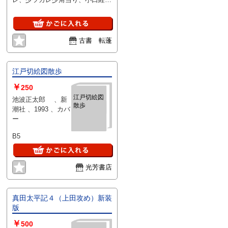
シミ
古書 転蓬
江戸切絵図散歩
￥
250
江戸切絵図
池波正太郎 、新
散歩
潮社 、1993 、カバ
ー
B5
光芳書店
真田太平記４（上田攻め）新装
版
￥
500