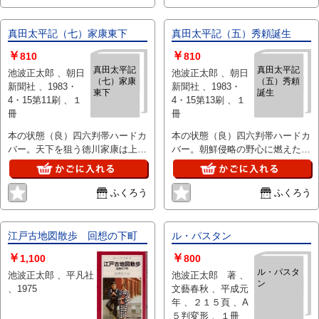
真田太平記（七）家康東下
真田太平記（五）秀頼誕生
￥
￥
810
810
真田太平記
真田太平記
池波正太郎 、朝日
池波正太郎 、朝日
（七）家康
（五）秀頼
新聞社 、1983・
新聞社 、1983・
東下
誕生
4・15第11刷 、１
4・15第13刷 、１
冊
冊
本の状態（良）四六判帯ハードカ
本の状態（良）四六判帯ハードカ
バー。天下を狙う徳川家康は上杉
バー。朝鮮侵略の野心に燃えた豊
攻めを決意会津へ東下した真田父
臣秀吉は２０万の軍を渡海させた
子も各々の進退をめぐり・・
が戦況は次第に困難を
ふくろう
ふくろう
江戸古地図散歩 回想の下町
ル・パスタン
￥
￥
1,100
800
ル・パスタ
池波正太郎 、平凡社
池波正太郎 著 、
ン
、1975
文藝春秋 、平成元
年 、２１５頁 、A
５判変形 、１冊