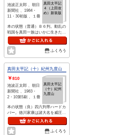
真田太平記
池波正太郎 、朝日
４（上田攻
新聞社 、1984・
め）新装版
11・30初版 、１冊
本の状態（普通）Ｂ６判。動乱の
戦国を真田一族はいかに生きた
か。父子二代にわたる真田家のド
ラマを忍者の活躍をを配し関ヶ原
合戦大坂の陣などを舞台に
ふくろう
真田太平記（十）紀州九度山
￥
810
真田太平記
池波正太郎 、朝日
（十）紀州
新聞社 、1983・
九度山
2・10第5刷 、１冊
本の状態（良）四六判帯ハードカ
バー。徳川家康は諸大名を威圧し
てきやが加藤清正はそれに屈せず
熊本城を築いた大坂城では秀頼が
成人し
ふくろう