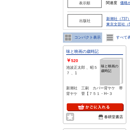
関連度
価格
表示順
新潮社（737
出版社
東京文芸社（5
コンパクト表示
すべて
味と映画の歳時記
￥
520
味と映画の
池波正太郎 、昭５
歳時記
７ 、1
新潮社 三刷 カバー背ヤケ 帯
背ヤケ 菅【７５１・H−３
春耕堂書店