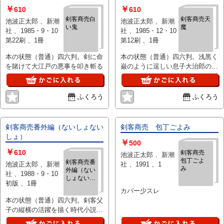
￥
￥
610
610
剣客商売白
剣客商売天
池波正太郎 、新潮
池波正太郎 、新潮
い鬼
魔
社 、1985・9・10
社 、1985・12・10
第22刷 、1冊
第12刷 、1冊
本の状態（普通）四六判。剣に命
本の状態（普通）四六判。浅黒く
を賭けて大江戸の悪事を叩き斬る
巌のように逞しい息子大治郎の名
コンビが・・・
ふくろう
ふくろう
剣客商売番外編（ないしょない
剣客商売 包丁ごよみ
しょ）
￥
500
￥
610
剣客商売
池波正太郎 、新潮
包丁ごよ
剣客商売番
池波正太郎 、新潮
社 、1991 、1
み
外編（ない
社 、1988・9・10
しょないし
初版 、1冊
ょ）
カバー少スレ
本の状態（普通）四六判。剣客父
子の縦横の活躍を描く時代小説シ
リーズ