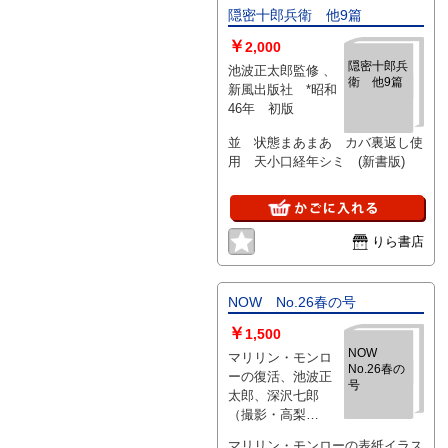
隠密十郎兵衛 他9篇
￥
2,000
隠密十郎兵
池波正太郎監修 、
衛 他9篇
新風出版社 *昭和
46年 初版
並 状態まあまあ カバ裏返し使
用 天小口経年シミ (新書版)
りら書店
NOW No.26春の号
￥
1,500
NOW
マリリン・モンロ
No.26春の
ーの復活、池波正
号
太郎、深沢七郎
（撮影・高梨
豊）、有明夏夫、
マリリン・モンローの表紙イラス