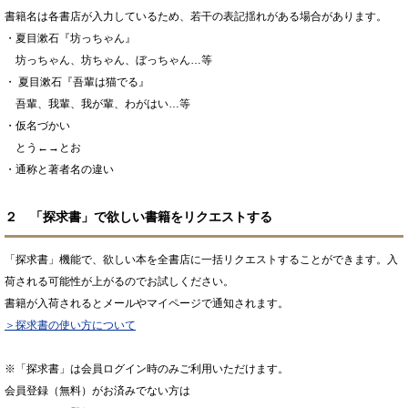
書籍名は各書店が入力しているため、若干の表記揺れがある場合があります。
・夏目漱石『坊っちゃん』
坊っちゃん、坊ちゃん、ぼっちゃん…等
・ 夏目漱石『吾輩は猫でる』
吾輩、我輩、我が輩、わがはい…等
・仮名づかい
とう←→とお
・通称と著者名の違い
２ 「探求書」で欲しい書籍をリクエストする
「探求書」機能で、欲しい本を全書店に一括リクエストすることができます。入
荷される可能性が上がるのでお試しください。
書籍が入荷されるとメールやマイページで通知されます。
＞探求書の使い方について
※「探求書」は会員ログイン時のみご利用いただけます。
会員登録（無料）がお済みでない方は