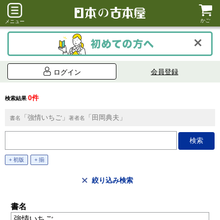
かご
メニュー
会員登録
ログイン
0件
検索結果
「強情いちご」
「田岡典夫」
書名
著者名
+ 初版
+ 揃
絞り込み検索
書名