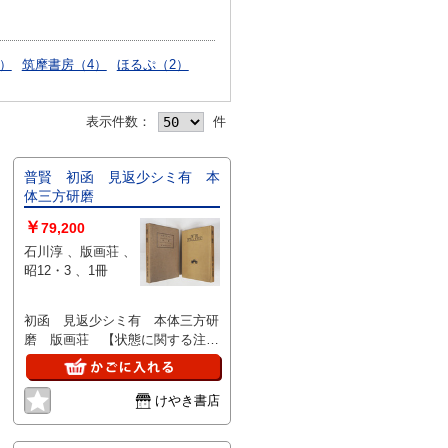
）
筑摩書房（4）
ほるぷ（2）
表示件数：
件
普賢 初函 見返少シミ有 本
体三方研磨
￥
79,200
石川淳 、版画荘 、
昭12・3 、1冊
初函 見返少シミ有 本体三方研
磨 版画荘 【状態に関する注
意】けやき書店の掲載品は全て、
状態に関わらず「中古品（並）」
と表示されています。「日本の古
けやき書店
本屋」は６段階の「状態」表記が
必須となりましたが、当店の扱う