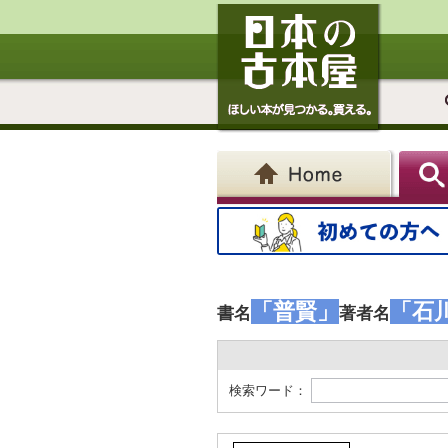
「普賢」
「石
書名
著者名
検索ワード：