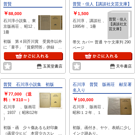
可能な）為、状態欄の「中古品
普賢
普賢・佳人【講談社文芸文庫】
（並）」という表現は考慮にいれ
￥
￥
88,000
1,500
ないで下さい。痛みなどの瑕疵に
普賢・佳人
つきましては、解説欄等をご参考
石川淳小説集 、東
石川淳 、講談社 、
【講談社文
にして下さい。状態表記の無いも
京版画荘 、昭12 、
1995年 、1冊
芸文庫】
のは特に問題なく良好とお考え下
1冊
さい。:
初版 第４回芥川賞 受賞作以外
帯欠 カバー 普通 ヤケ文庫判 290
に「葦手」「貧窮問答」併録 背
ページ
少ヤケ 蔵印有 函天少シミ
玉英堂書店
天牛書店
普賢 石川淳小説集 初版
石川淳 普賢 版画荘 献呈署
名入り
￥
77,000
（送
￥
料：￥310～）
100,000
石川淳 、版画荘
石川淳 、版画荘 、
、1937 （ 昭和12年
昭和１２年 、１
）
初版・函 少々傷あるも好印象
初版、函付き、ヤケ、表紙に少し
（函背少ヒビ 本背少カスレ 小
インク跡あり。