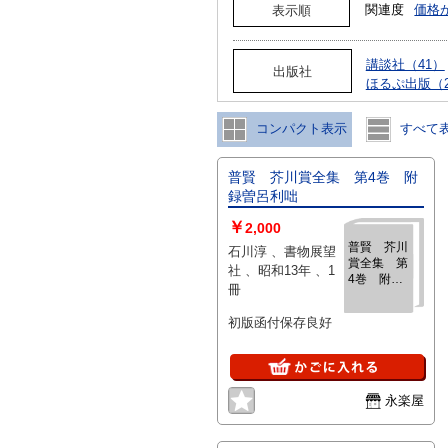
関連度
価格
表示順
講談社（41）
出版社
ほるぷ出版（
コンパクト表示
すべて
普賢 芥川賞全集 第4巻 附
録曽呂利咄
￥
2,000
普賢 芥川
石川淳 、書物展望
賞全集 第
社 、昭和13年 、1
4巻 附録
冊
曽呂利咄
初版函付保存良好
永楽屋