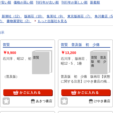
が安い順
価格が高い順
刊行年が古い順
刊行年が新しい順
新着順
新潮社（12）
版画荘（10）
集英社（9）
東京版画荘（7）
角川書店（5
2）
書物展望社（2）
もっと出版社を見る
表示
普賢
普賢 普及版 初 少痛
￥
￥
9,900
13,200
普賢
普賢 普及
石川淳 、昭12 、初
石川淳 、版画荘 、
版 初 少
昭12・5 、1冊
痛
（普及版）
普及版 初 少痛 版画荘【状態
に関する注意】けやき書店の掲載
品は全て、状態に関わらず「中古
品（並）」と表示されています。
「日本の古本屋」は６段階の「状
態」表記が必須となりましたが、
あきつ書店
けやき書店
当店の扱う商品の特質上、状態の
簡易な区分けは適切ではない（不