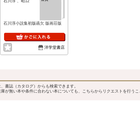
石川淳 、昭12
石川淳小説集初版函欠 版画荘版
洋学堂書店
？
は、書誌（カタログ）からも検索できます。
在庫が無い本や条件に合わない本についても、こちらからリクエストを行うこ