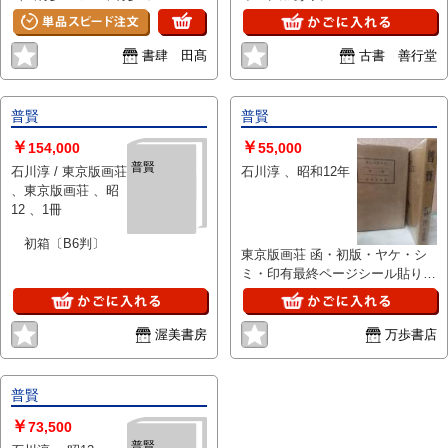
口少経年シミ うら見返小印）
四六判 芥川賞 良好(極美・
美・良好・並・並下・難) 書影の
書肆 田髙
古書 善行堂
二枚目以降は当店サイトからご確
認いただけます→
https://www.shoshitakou.com/items/74056980
普賢
普賢
￥
￥
154,000
55,000
普賢
石川淳 / 東京版画荘
石川淳 、昭和12年
、東京版画荘 、昭
12 、1冊
初箱〔B6判〕
東京版画荘 函・初版・ヤケ・シ
ミ・印有最終ページシール貼り有
13.5×19
渥美書房
万歩書店
普賢
￥
73,500
普賢