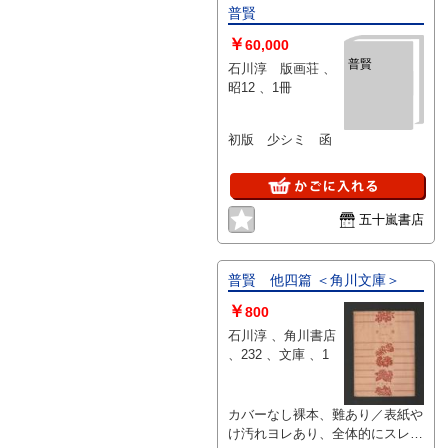
普賢
￥
60,000
普賢
石川淳 版画荘 、
昭12 、1冊
初版 少シミ 函
五十嵐書店
普賢 他四篇 ＜角川文庫＞
￥
800
石川淳 、角川書店
、232 、文庫 、1
カバーなし裸本、難あり／表紙や
け汚れヨレあり、全体的にスレ強