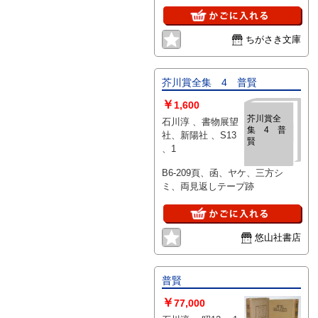
／小口天地やけスレ／本文ムレあ
り（昭和31年2月発行初版）
ちがさき文庫
芥川賞全集 4 普賢
￥
1,600
芥川賞全
石川淳 、書物展望
集 4 普
社、新陽社 、S13
賢
、1
B6-209頁、函、ヤケ、三方シ
ミ、両見返しテープ跡
悠山社書店
普賢
￥
77,000