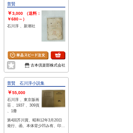
商品の特質上、状態の簡易な区分
普賢
けは適切ではない（不可能な）
￥
為、状態欄の「中古品（並）」と
3,000
（送料：
いう表現は考慮にいれないで下さ
￥680～）
い。痛みなどの瑕疵につきまして
石川淳 、新潮社
は、解説欄等をご参考にして下さ
い。状態表記の無いものは特に問
題なく良好とお考え下さい。:
古本倶楽部株式会社
普賢 石川淳小説集
￥
55,000
石川淳 、東京版画
荘 、1937 、309頁
、1冊
第4回芥川賞、昭和12年3月20日
発行、函、本体背少凹み有、印
有、書店シール貼付有