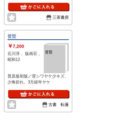
三茶書房
普賢
￥
7,200
普賢
石川淳 、版画荘 、
昭和12
普及版初版／背シワヤケ少キズ、
少角折れ、3方経年ヤケ
古書 転蓬