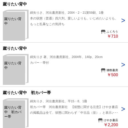
蹴りたい背中
綿矢りさ、河出書房新社、2004・2・21第59刷、1冊
本の状態（普通）四六判。愛しいよりも、いじめたいよりも、
蹴りたい背
中
もっと乱暴なこの気持ち
ふくろう
￥710
蹴りたい背中
綿矢りさ 著、河出書房新社、2004年、140p、20cm
カバー・帯付
蹴りたい背
中
獺祭書房
￥500
蹴りたい背中 初カバー帯
綿矢りさ、河出書房新社、平15・8、1冊
初カバー帯 河出書房新社 【状態に関する注意】けやき書店
蹴りたい背
中 初カバ
の掲載品は全て、状態に関わらず「中古品（並）」と表示され
ー帯
ています。「日本の古本屋」は６段階の「状態」表記が必須と
けやき書店
なりましたが、当店の扱う商品の特質上、状態の簡易な区分け
￥2,200