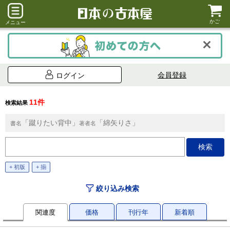
かご
メニュー
会員登録
ログイン
11件
検索結果
「蹴りたい背中」
「綿矢りさ」
書名
著者名
+ 初版
+ 揃
絞り込み検索
関連度
価格
刊行年
新着順