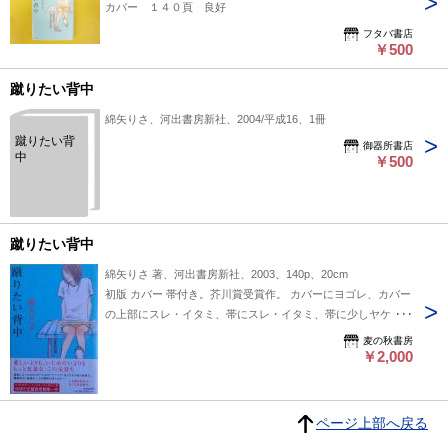
カバー １４０頁 良好
フタバ書店
￥500
蹴りたい背中
綿矢りさ、河出書房新社、2004/平成16、1冊
蹴りたい背
御器所書店
中
￥500
蹴りたい背中
綿矢りさ 著、河出書房新社、2003、140p、20cm
初版 カバー 帯付き。芥川賞受賞作。 カバーにヨゴレ、カバー
の上部にスレ・イタミ、帯にスレ・イタミ、帯に少しヤケ・ヨ
ゴレがあります。 装丁：泉沢光雄、装画：佐々木こづえ
麦の秋書房
￥2,000
ページ上部へ戻る