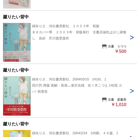
蹴りたい背中
綿矢りさ、河出書房新社、２００３年 初版
Ｂ６カバー帯 ２００３年 初版発行 古書店値札はがし跡無
し 良好 芥川賞受賞作
古書 うつつ
￥500
蹴りたい背中
綿矢りさ、河出書房新社、2004/03/15 (H16)、1
四六判 再版 装幀・装画→泉沢光雄 佐々木こづえ 140頁 カ
バ- 程度良
古書 彦書房
￥1,010
蹴りたい背中
綿矢りさ、河出書房新社、2004/2/24 100刷、４６版、1