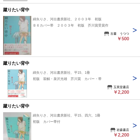
は適切ではない（不可能な）為、状態欄の「中古品（並）」と
いう表現は考慮にいれないで下さい。痛みなどの瑕疵につきま
蹴りたい背中
しては、解説欄等をご参考にして下さい。状態表記の無いもの
綿矢りさ、河出書房新社、２００３年 初版
は特に問題なく良好とお考え下さい。:
Ｂ６カバー帯 ２００３年 初版 芥川賞受賞作
古書 うつつ
￥500
蹴りたい背中
綿矢りさ、河出書房新社、平15、1冊
初版 装幀・泉沢光雄 芥川賞 カバー・帯
玉英堂書店
￥2,200
蹴りたい背中
綿矢りさ、河出書房新社、平15、四六、1冊
初版 カバー帯付
岩森書店
￥2,200