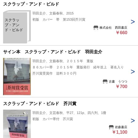
スクラップ・アンド・ビルド
羽田圭介、文藝春秋、2015
初版 カバー 帯 第153回芥川賞
スクラッ
プ・アン
株式会社 西田書店
ド・ビルド
￥660
サイン本 スクラップ・アンド・ビルド 羽田圭介
羽田圭介、文藝春秋、２０１５年 重版
Ｂ６カバー帯 ２０１５年 重版発行 経年並上 署名入り
芥川賞受賞作 送料３００円
古書 うつつ
￥700
スクラップ・アンド・ビルド 芥川賞
羽田圭介、文芸春秋、平27、121p、四六判、1冊
初版 カバー帯付 芥川賞
岩森書店
￥1,100