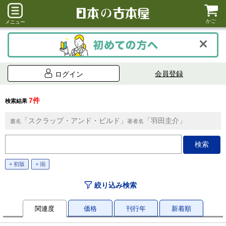
かご
メニュー
会員登録
ログイン
7件
検索結果
「スクラップ・アンド・ビルド」
「羽田圭介」
書名
著者名
+ 初版
+ 揃
絞り込み検索
関連度
価格
刊行年
新着順