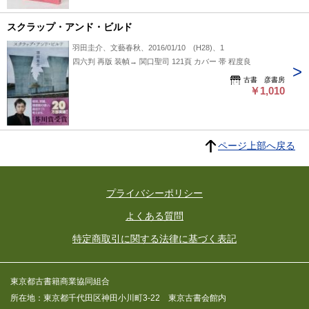
スクラップ・アンド・ビルド
羽田圭介、文藝春秋、2016/01/10 (H28)、1
四六判 再版 装幀→ 関口聖司 121頁 カバー 帯 程度良
古書 彦書房
￥1,010
ページ上部へ戻る
プライバシーポリシー
よくある質問
特定商取引に関する法律に基づく表記
東京都古書籍商業協同組合
所在地：東京都千代田区神田小川町3-22 東京古書会館内