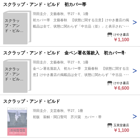
スクラップ・アンド・ビルド 初カバー帯
羽田圭介、文藝春秋、平27・8、1冊
初カバー帯 文藝春秋 【状態に関する注意】けやき書店の掲
スクラッ
プ・アン
載品は全て、状態に関わらず「中古品（並）」と表示されてい
ド・ビル
ます。「日本の古本屋」は６段階の「状態」表記が必須となり
けやき書店
ド 初カバ
ましたが、当店の扱う商品の特質上、状態の簡易な区分けは適
￥1,100
ー帯
切ではない（不可能な）為、状態欄の「中古品（並）」という
表現は考慮にいれないで下さい。痛みなどの瑕疵につきまして
スクラップ・アンド・ビルド 金ペン署名落款入 初カバー帯
は、解説欄等をご参考にして下さい。状態表記の無いものは特
羽田圭介、文藝春秋、平27・8、1冊
に問題なく良好とお考え下さい。:
金ペン署名落款入 初カバー帯 文藝春秋 【状態に関する注
スクラッ
プ・アン
意】けやき書店の掲載品は全て、状態に関わらず「中古品
ド・ビル
（並）」と表示されています。「日本の古本屋」は６段階の
けやき書店
ド 金ペン
「状態」表記が必須となりましたが、当店の扱う商品の特質
￥6,600
署名落款
上、状態の簡易な区分けは適切ではない（不可能な）為、状態
入 初カバ
ー帯
欄の「中古品（並）」という表現は考慮にいれないで下さい。
スクラップ・アンド・ビルド
痛みなどの瑕疵につきましては、解説欄等をご参考にして下さ
羽田圭介、文芸春秋、平27、1冊
い。状態表記の無いものは特に問題なく良好とお考え下さ
初版 装幀・関口聖司 芥川賞 カバー・帯
い。:
玉英堂書店
￥1,100