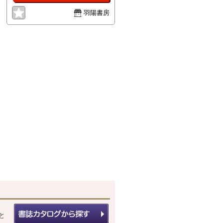
羽陽書房
と