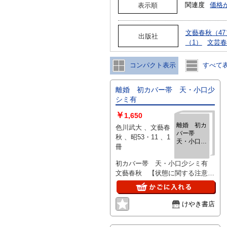
関連度
価格
表示順
文藝春秋（47
出版社
（1）
文芸春
コンパクト表示
すべて
離婚 初カバー帯 天・小口少
シミ有
￥
1,650
離婚 初カ
色川武大 、文藝春
バー帯
秋 、昭53・11 、1
天・小口少
冊
シミ有
初カバー帯 天・小口少シミ有
文藝春秋 【状態に関する注意】
けやき書店の掲載品は全て、状態
に関わらず「中古品（並）」と表
示されています。「日本の古本
けやき書店
屋」は６段階の「状態」表記が必
須となりましたが、当店の扱う商