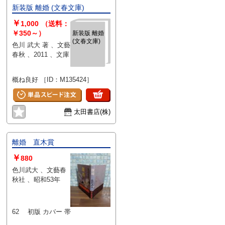
新装版 離婚 (文春文庫)
￥
1,000
（送料：
￥350～）
新装版 離婚
(文春文庫)
色川 武大 著 、文藝
春秋 、2011 、文庫
概ね良好 ［ID：M135424］
太田書店(株)
離婚 直木賞
￥
880
色川武大 、文藝春
秋社 、昭和53年
62 初版 カバー 帯