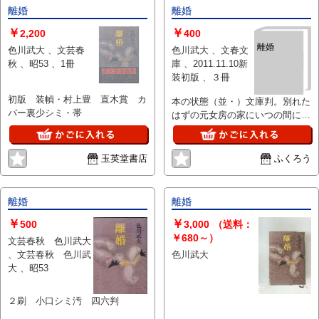
特質上、状態の簡易な区分けは適
離婚
離婚
切ではない（不可能な）為、状態
欄の「中古品（並）」という表現
￥
￥
2,200
400
は考慮にいれないで下さい。痛み
離婚
色川武大 、文芸春
色川武大 、文春文
などの瑕疵につきましては、解説
秋 、昭53 、1冊
庫 、2011.11.10新
欄等をご参考にして下さい。状態
装初版 、３冊
表記の無いものは特に問題なく良
好とお考え下さい。:
初版 装幀・村上豊 直木賞 カ
本の状態（並・）文庫判。別れた
バー裏少シミ・帯
はずの元女房の家にいつの間にか
すみついて・・男と女の可笑しく
哀しい
玉英堂書店
ふくろう
離婚
離婚
￥
￥
500
3,000
（送料：
￥680～）
文芸春秋 色川武大
、文芸春秋 色川武
色川武大
大 、昭53
２刷 小口シミ汚 四六判