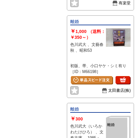
有楽堂
離婚
￥
1,000
（送料：
￥350～）
色川武大 、文藝春
秋 、昭和53
初版、帯、小口ヤケ・シミ有り
［ID：M66198］
太田書店(株)
離婚
￥
300
離婚
色川武大（いろか
わたけひろ） 、文
春文庫 、1985・