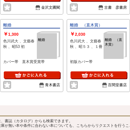
あちゃらか
金沢文圃閣
古書 彦書房
ぱいッ
離婚
離婚 （直木賞）
￥
￥
1,300
2,030
離婚
離婚 （直
色川武大 、文藝春
色川武大 、文藝春
木賞）
秋 、昭53 初
秋 、昭５３ 、１冊
カバー帯 直木賞受賞帯
初版カバー帯
青木書店
百間堂書店
？
は、書誌（カタログ）からも検索できます。
在庫が無い本や条件に合わない本についても、こちらからリクエストを行うこ