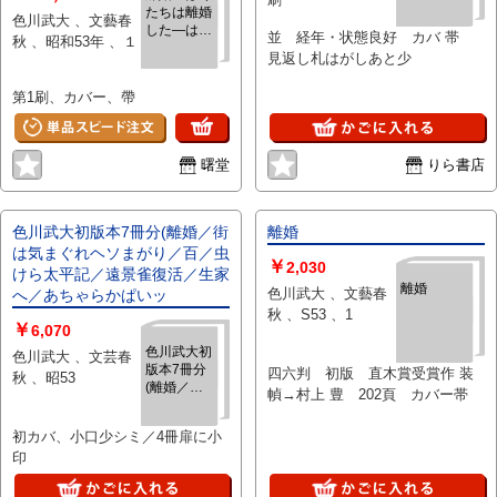
たちは離婚
色川武大 、文藝春
した―はず
並 経年・状態良好 カバ 帯
秋 、昭和53年 、１
なのに、い
見返し札はがしあと少
つの間に
か、また一
第1刷、カバー、帶
緒に・・・
曙堂
りら書店
色川武大初版本7冊分(離婚／街
離婚
は気まぐれヘソまがり／百／虫
￥
2,030
けら太平記／遠景雀復活／生家
離婚
色川武大 、文藝春
へ／あちゃらかぱいッ
秋 、S53 、1
￥
6,070
色川武大初
色川武大 、文芸春
版本7冊分
四六判 初版 直木賞受賞作 装
秋 、昭53
(離婚／街
幀→村上 豊 202頁 カバー帯
は気まぐれ
ヘソまがり
初カバ、小口少シミ／4冊扉に小
／百／虫け
印
ら太平記／
遠景雀復活
／生家へ／