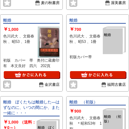
録。 装丁・村上豊
麦の秋書房
渥美書房
離婚
離婚
￥
￥
1,000
700
離婚
色川武大 、文藝春
色川武大 、文藝春
秋 、昭53 、1冊
秋 、昭53 、1冊
初版カバー帯
初版 カバー 帯 奥付に蔵書印
有 本文良好 四六 202頁
金沢書店
福岡古書店
離婚 ぼくたちは離婚した―は
離婚 （初版）
ずなのに、いつの間にか、また
￥
900
一緒に・・・
離婚 （初
色川武大 、文藝春
￥
版）
1,000
（送料：
秋 ＊昭和53年 1
￥0～）
離婚 ぼく
刷