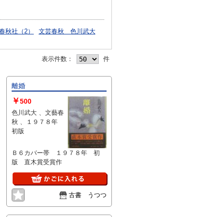
春秋社（2）
文芸春秋 色川武大
表示件数：
件
離婚
￥
500
色川武大 、文藝春
秋 、１９７８年
初版
Ｂ６カバー帯 １９７８年 初
版 直木賞受賞作
古書 うつつ