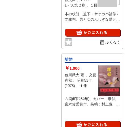
1・30第２刷 、１冊
本の状態（並下・ヤケカバ補修）
文庫判。男と女のふしぎな愛と倦
怠の形を味わい深い独特の筆致で
描き出す。直木賞受賞作
ふくろう
離婚
￥
1,000
色川武大 著 、文藝
春秋 、昭和53年
(1978) 、１冊
３刷(昭和54年)。カバー、帯付。
直木賞受賞作。装幀：村上豊 帯
文：司馬遼太郎，水上勉 関連新
聞記事切り抜き付。本文４ヵ所
(見開き)に新聞切り抜き挟み込み
によるヤケあり。全体的に経年劣