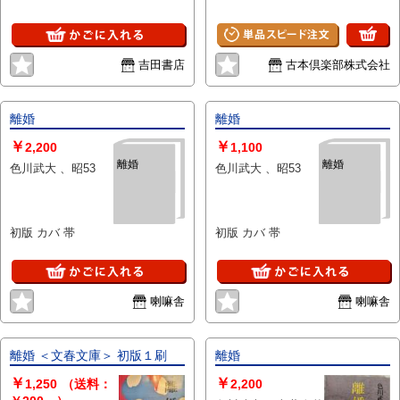
吉田書店
古本倶楽部株式会社
離婚
離婚
￥
￥
2,200
1,100
離婚
離婚
色川武大 、昭53
色川武大 、昭53
初版 カバ 帯
初版 カバ 帯
喇嘛舎
喇嘛舎
離婚 ＜文春文庫＞ 初版１刷
離婚
￥
￥
1,250
（送料：
2,200