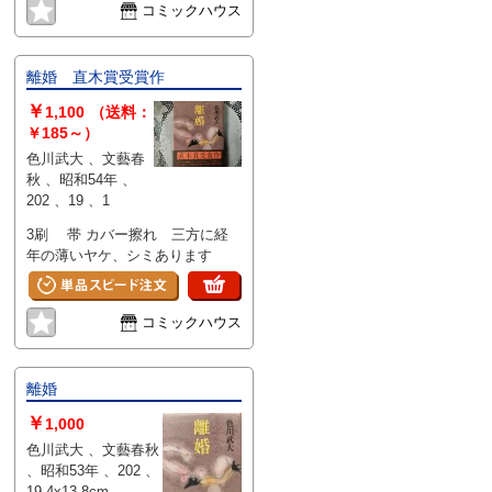
コミックハウス
離婚 直木賞受賞作
￥
1,100
（送料：
￥185～）
色川武大 、文藝春
秋 、昭和54年 、
202 、19 、1
3刷 帯 カバー擦れ 三方に経
年の薄いヤケ、シミあります
コミックハウス
離婚
￥
1,000
色川武大 、文藝春秋
、昭和53年 、202 、
19.4x13.8cm