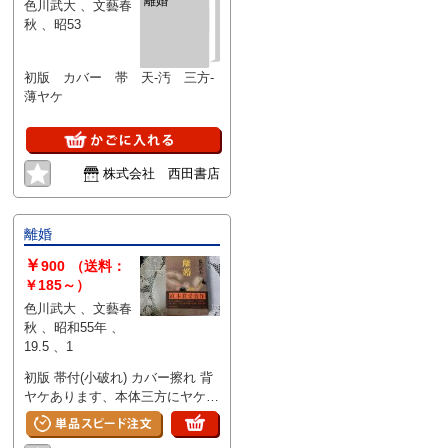
離婚
色川武大 、文藝春
秋 、昭53
初版 カバー 帯 天-汚 三方-
薄ヤケ
株式会社 西田書店
離婚
￥
900
（送料：
￥185～）
色川武大 、文藝春
秋 、昭和55年 、
19.5 、1
初版 帯付(小破れ) カバー擦れ 背
ヤケあります、本体三方にヤケあ
ります 天にシミあります 本文上
部に小シミあります(1箇所)