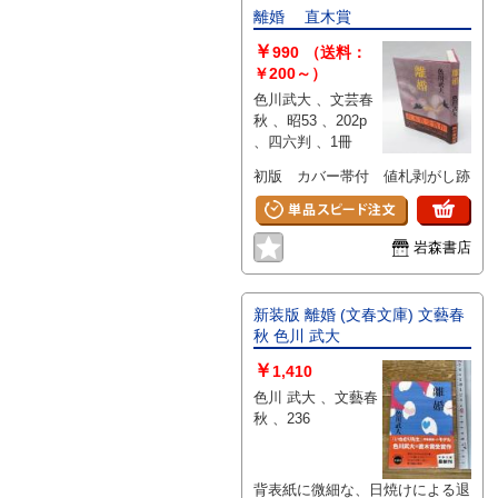
品の特質上、状態の簡易な区分け
離婚 直木賞
は適切ではない（不可能な）為、
￥
状態欄の「中古品（並）」という
990
（送料：
表現は考慮にいれないで下さい。
￥200～）
痛みなどの瑕疵につきましては、
色川武大 、文芸春
解説欄等をご参考にして下さい。
秋 、昭53 、202p
状態表記の無いものは特に問題な
、四六判 、1冊
く良好とお考え下さい。:
初版 カバー帯付 値札剥がし跡
岩森書店
新装版 離婚 (文春文庫) 文藝春
秋 色川 武大
￥
1,410
色川 武大 、文藝春
秋 、236
背表紙に微細な、日焼けによる退