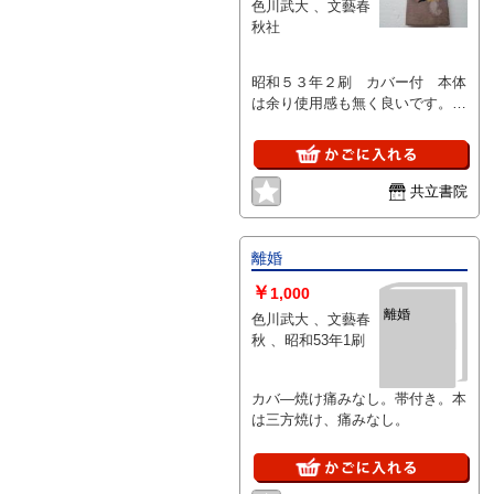
色川武大 、文藝春
秋社
昭和５３年２刷 カバー付 本体
は余り使用感も無く良いです。カ
バーはキレイですが、少し背焼け
気味。帯も良いです。
共立書院
離婚
￥
1,000
離婚
色川武大 、文藝春
秋 、昭和53年1刷
カバ―焼け痛みなし。帯付き。本
は三方焼け、痛みなし。