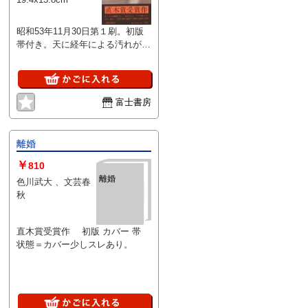
昭和53年11月30日第１刷。初版
帯付き。天に経年による汚れがあ
ります。本文は経年並み良好で
す。送料￥198～。
富士書房
離婚
￥
810
離婚
色川武大 、文芸春
秋
直木賞受賞作 初版 カバー 帯
状態＝カバー少しスレあり。