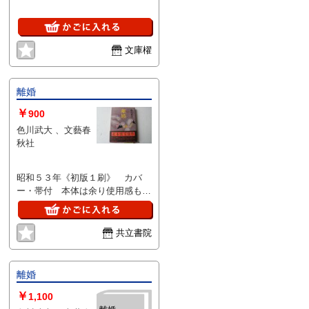
文庫櫂
離婚
￥
900
色川武大 、文藝春
秋社
昭和５３年《初版１刷》 カバ
ー・帯付 本体は余り使用感も無
く良好。カバーと帯も良いです。
共立書院
離婚
￥
1,100