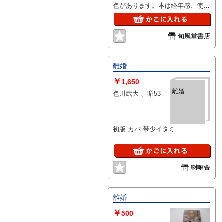
色があります。本は経年感、使用
感ございますが読むことに支障は
ございません。※注意事項※■商
品・状態はコンディションガイド
旬風堂書店
ラインに基づき、判断・出品され
ております。■付録等の付属品が
ある商品の場合、記載されていな
離婚
い物は『付属なし』とご理解下さ
￥
い。
1,650
離婚
色川武大 、昭53
初版 カバ 帯少イタミ
喇嘛舎
離婚
￥
500