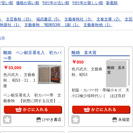
が安い順
価格が高い順
刊行年が古い順
刊行年が新しい順
新着順
）
文芸春秋（15）
福武書店（5）
文藝春秋社（3）
文春文庫（2）
文芸
秋新社（1）
文藝春秋 *昭和53年 1刷（1）
文藝春秋他（1）
表示
離婚 ペン献呈署名入 初カバ
離婚 直木賞
ー帯
￥
850
￥
33,000
離婚 直木
色川武大、文藝春
賞
色川武大 、文藝春
秋、昭53
秋 、昭53・11 、1
冊
初版・カバー付・帯極小キズ 天
ペン献呈署名入 初カバー帯 文
小口極少埃時代シミ ほぼ良好
藝春秋 【状態に関する注意】け
やき書店の掲載品は全て、状態に
関わらず「中古品（並）」と表示
されています。「日本の古本屋」
けやき書店
永福堂
は６段階の「状態」表記が必須と
なりましたが、当店の扱う商品の