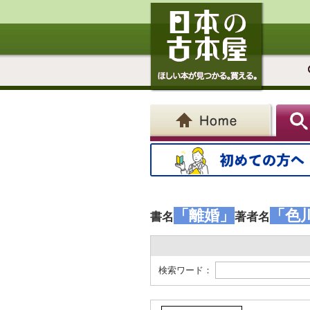
「離婚」
「色
書名
著者名
検索ワード：