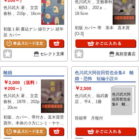
￥200～）
色川武大 、文藝春秋
色川武大 著 、文芸
、昭53 、202ｐ 、
春秋 、210p 、16cm
19.5cm
初版 カバー 帯 美本 直木賞
初版１刷 書込ナシ 線引ナシ 経年
[O-3]
並 カバー
セレクト文庫
風前堂書店
離婚
色川武大阿佐田哲也全集4 離
婚・恐怖 短編小説Ⅲ
￥
2,000
（送料：
￥
￥200～）
2,500
色川武大阿
色川武大 著 、文芸
色川武大 、福武書
佐田哲也全
春秋 、1978 、202p
店 、平4 、1冊
集4 離
、20cm
婚・恐怖
短編小説
初版、カバー、帯付き。直木賞受
筒箱帯 月報付
Ⅲ
賞作。本体の３方にシミ・ヤケ・
ヨゴレ、カバーの裏側にシミ・ヤ
ケ・ヨゴレがあります。 ４篇収