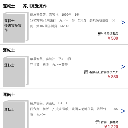
運転士 芥川賞受賞作
藤原智美著、講談社、1992年、1冊
1992年8月1刷発行 カバー 帯 205頁 装幀菊地信義 B6
運転士
芥川賞受賞
判 第107回芥川賞 M2-43
作
浪月堂書店
￥500
運転士
藤原智美、講談社、平4、1冊
芥川賞 初版 カバー賞帯
運転士
有限会社古書舗フクタ
￥850
運転士
藤原智美、講談社、H4、1
四六判 初版 芥川賞 装幀・装画→菊地信義 浅野竹二 205
運転士
頁 カバー
古書 彦書房
￥1,220