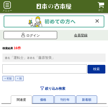
かご
メニュー
会員登録
ログイン
16件
検索結果
「運転士」
「藤原智美」
書名
著者名
+ 初版
+ 揃
絞り込み検索
関連度
価格
刊行年
新着順