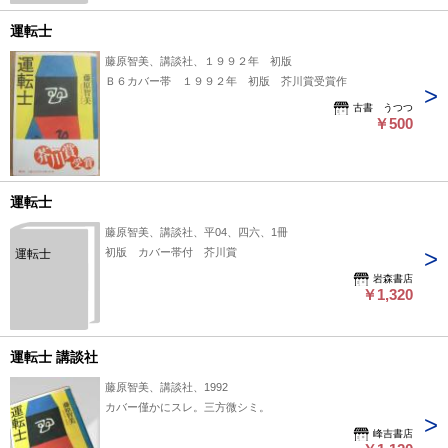
運転士
藤原智美、講談社、１９９２年 初版
Ｂ６カバー帯 １９９２年 初版 芥川賞受賞作
古書 うつつ
￥500
運転士
藤原智美、講談社、平04、四六、1冊
初版 カバー帯付 芥川賞
運転士
岩森書店
￥1,320
運転士 講談社
藤原智美、講談社、1992
カバー僅かにスレ。三方微シミ。
峰吉書店