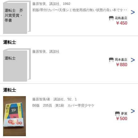
藤原智美、講談社、1992
初版/帯付/カバー/天僅シミ他使用感の無い状態の良い本です。
運転士 芥
川賞受賞・
花島書店
帯書
￥450
運転士
藤原智美、講談社
運転士
岡本書店
￥880
運転士
藤原智美/著 講談社、’92、1
B6版 205頁 第1刷 カバー帯背少ヤケ
夢屋
￥500