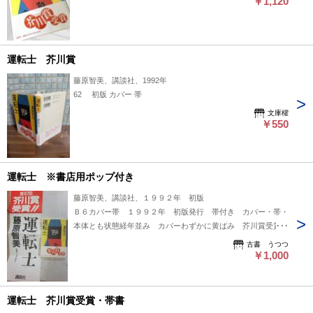
￥1,120
運転士 芥川賞
藤原智美、講談社、1992年
62 初版 カバー 帯
文庫櫂
￥550
運転士 ※書店用ポップ付き
藤原智美、講談社、１９９２年 初版
Ｂ６カバー帯 １９９２年 初版発行 帯付き カバー・帯・
本体とも状態経年並み カバーわずかに黄ばみ 芥川賞受賞
作 書店用ポップ付き 古書店値札はがし跡なし
古書 うつつ
￥1,000
運転士 芥川賞受賞・帯書