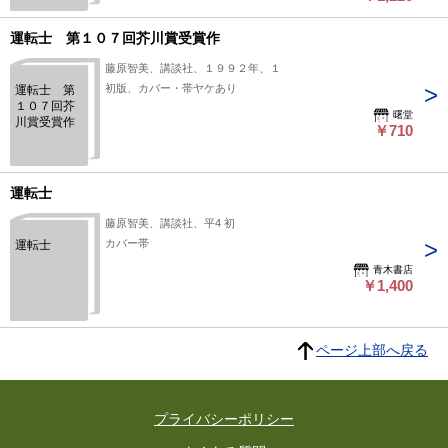
運転士 第１０７回芥川賞受賞作
藤原智美、講談社、１９９２年、１
初版、カバー・帯ヤケあり
運転士 第
１０７回芥
曙堂
川賞受賞作
￥710
運転士
藤原智美、講談社、平4 初
カバー帯
運転士
青木書店
￥1,400
ページ上部へ戻る
プライバシーポリシー