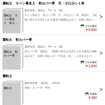
運転士 Ｓペン署名入 初カバー帯 天・小口少シミ有
藤原智美、講談社、平4・8、1冊
Ｓペン署名入 初カバー帯 天・小口少シミ有 講談社 【状
運転士 Ｓ
ペン署名
態に関する注意】けやき書店の掲載品は全て、状態に関わらず
入 初カバ
「中古品（並）」と表示されています。「日本の古本屋」は６
けやき書店
ー帯 天・
段階の「状態」表記が必須となりましたが、当店の扱う商品の
￥8,800
小口少シミ
特質上、状態の簡易な区分けは適切ではない（不可能な）為、
有
状態欄の「中古品（並）」という表現は考慮にいれないで下さ
運転士 初カバー帯
い。痛みなどの瑕疵につきましては、解説欄等をご参考にして
藤原智美、講談社、平4・8、1冊
下さい。状態表記の無いものは特に問題なく良好とお考え下さ
初カバー帯 講談社 【状態に関する注意】けやき書店の掲載
運転士 初
い。:
カバー帯
品は全て、状態に関わらず「中古品（並）」と表示されていま
す。「日本の古本屋」は６段階の「状態」表記が必須となりま
けやき書店
したが、当店の扱う商品の特質上、状態の簡易な区分けは適切
￥1,650
ではない（不可能な）為、状態欄の「中古品（並）」という表
現は考慮にいれないで下さい。痛みなどの瑕疵につきまして
運転士
は、解説欄等をご参考にして下さい。状態表記の無いものは特
藤原智美著 、講談社 、1992年
に問題なく良好とお考え下さい。:
初版・カバー付・帯付
運転士
永福堂
￥480