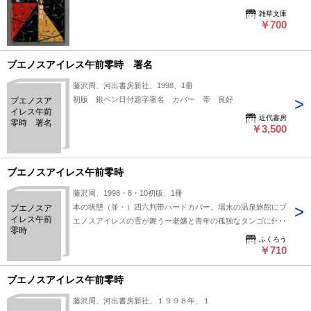
雑草文庫
￥700
ブエノスアイレス午前零時 署名
藤沢周、河出書房新社、1998、1冊
初版 銀ペン日付題字署名 カバー 帯 良好
ブエノスア
イレス午前
近代書房
零時 署名
￥3,500
ブエノスアイレス午前零時
藤沢周、1998・8・10初版、1冊
本の状態（並・）四六判帯ハードカバー。場末の温泉旅館にブ
ブエノスア
イレス午前
エノスアイレスの雪が舞うー老嬢と青年の孤独なタンゴに幻滅
零時
とパッションリリシズムと幻想が交錯
ふくろう
￥710
ブエノスアイレス午前零時
藤沢周、河出書房新社、１９９８年、１