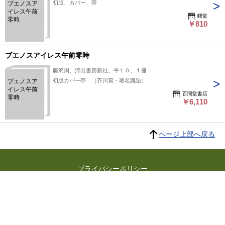
初版、カバー、帯
ブエノスア
イレス午前
曙堂
零時
￥810
ブエノスアイレス午前零時
藤沢周、河出書房新社、平１０、１冊
初版カバー帯 （芥川賞・署名識語）
ブエノスア
イレス午前
百間堂書店
零時
￥6,110
ページ上部へ戻る
プライバシーポリシー
よくある質問
特定商取引に関する法律に基づく表記