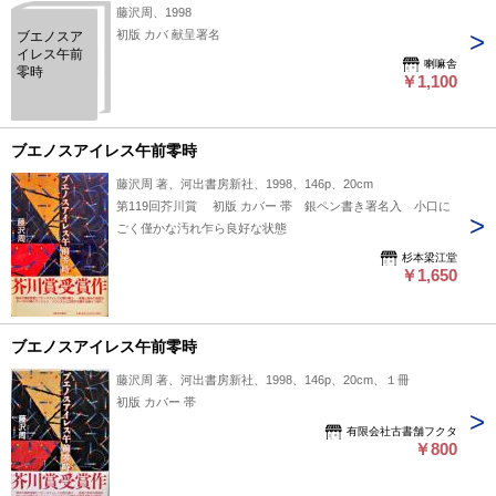
藤沢周、1998
初版 カバ 献呈署名
ブエノスア
イレス午前
喇嘛舎
零時
￥1,100
ブエノスアイレス午前零時
藤沢周 著、河出書房新社、1998、146p、20cm
第119回芥川賞 初版 カバー 帯 銀ペン書き署名入 小口に
ごく僅かな汚れ乍ら良好な状態
杉本梁江堂
￥1,650
ブエノスアイレス午前零時
藤沢周 著、河出書房新社、1998、146p、20cm、１冊
初版 カバー 帯
有限会社古書舗フクタ
￥800