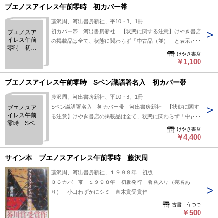
ブエノスアイレス午前零時 初カバー帯
藤沢周、河出書房新社、平10・8、1冊
初カバー帯 河出書房新社 【状態に関する注意】けやき書店
ブエノスア
イレス午前
の掲載品は全て、状態に関わらず「中古品（並）」と表示され
零時 初カ
ています。「日本の古本屋」は６段階の「状態」表記が必須と
けやき書店
バー帯
なりましたが、当店の扱う商品の特質上、状態の簡易な区分け
￥1,100
は適切ではない（不可能な）為、状態欄の「中古品（並）」と
いう表現は考慮にいれないで下さい。痛みなどの瑕疵につきま
ブエノスアイレス午前零時 Sペン識語署名入 初カバー帯
しては、解説欄等をご参考にして下さい。状態表記の無いもの
藤沢周、河出書房新社、平10・8、1冊
は特に問題なく良好とお考え下さい。:
Sペン識語署名入 初カバー帯 河出書房新社 【状態に関す
ブエノスア
イレス午前
る注意】けやき書店の掲載品は全て、状態に関わらず「中古品
零時 Sペン
（並）」と表示されています。「日本の古本屋」は６段階の
けやき書店
識語署名
「状態」表記が必須となりましたが、当店の扱う商品の特質
￥4,400
入 初カバ
上、状態の簡易な区分けは適切ではない（不可能な）為、状態
ー帯
欄の「中古品（並）」という表現は考慮にいれないで下さい。
サイン本 ブエノスアイレス午前零時 藤沢周
痛みなどの瑕疵につきましては、解説欄等をご参考にして下さ
藤沢周、河出書房新社、１９９８年 初版
い。状態表記の無いものは特に問題なく良好とお考え下さ
Ｂ６カバー帯 １９９８年 初版発行 署名入り（宛名あ
い。:
り） 小口わずかにシミ 直木賞受賞作
古書 うつつ
￥500