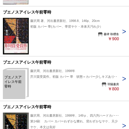
ブエノスアイレス午前零時
藤沢周 著、河出書房新社、1998.8、146p、20cm
初版 カバー 帯(カバー、帯背ヤケ・本体天汚れ少）
書肆 秋櫻舎
￥900
ブエノスアイレス午前零時
藤沢周、河出書房新社、1998年
芥川賞受賞作。初版 カバー 帯 状態＝カバー少しキズあり。
ブエノスア
イレス午前
羽陽書房
零時
￥800
ブエノスアイレス午前零時
藤沢周、河出書房新社、1998年、149ｐ、四六判ハードカバー
第14刷 カバー カバーわずかな擦れ、背わずかなヤケ、天少
ヤケ、本文は良好