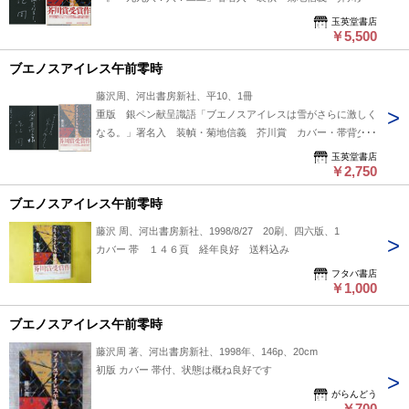
カバー・帯少傷ミ
玉英堂書店
￥5,500
ブエノスアイレス午前零時
藤沢周、河出書房新社、平10、1冊
重版 銀ペン献呈識語「ブエノスアイレスは雪がさらに激しく
なる。」署名入 装幀・菊地信義 芥川賞 カバー・帯背少ヤ
ケ
玉英堂書店
￥2,750
ブエノスアイレス午前零時
藤沢 周、河出書房新社、1998/8/27 20刷、四六版、1
カバー 帯 １４６頁 経年良好 送料込み
フタバ書店
￥1,000
ブエノスアイレス午前零時
藤沢周 著、河出書房新社、1998年、146p、20cm
初版 カバー 帯付、状態は概ね良好です
がらんどう
￥700