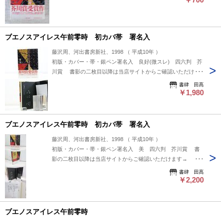
ブエノスアイレス午前零時 初カバ帯 署名入
藤沢周、河出書房新社、1998 （ 平成10年 ）
初版・カバー・帯・銀ペン署名入 良好(微スレ) 四六判 芥
川賞 書影の二枚目以降は当店サイトからご確認いただけま
す→ https://www.shoshitakou.com/items/55356503
書肆 田髙
￥1,980
ブエノスアイレス午前零時 初カバ帯 署名入
藤沢周、河出書房新社、1998 （ 平成10年 ）
初版・カバー・帯・銀ペン署名入 美 四六判 芥川賞 書
影の二枚目以降は当店サイトからご確認いただけます→
https://www.shoshitakou.com/items/55355735
書肆 田髙
￥2,200
ブエノスアイレス午前零時