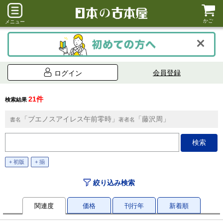
かご
メニュー
会員登録
ログイン
21件
検索結果
「ブエノスアイレス午前零時」
「藤沢周」
書名
著者名
+ 初版
+ 揃
絞り込み検索
関連度
価格
刊行年
新着順