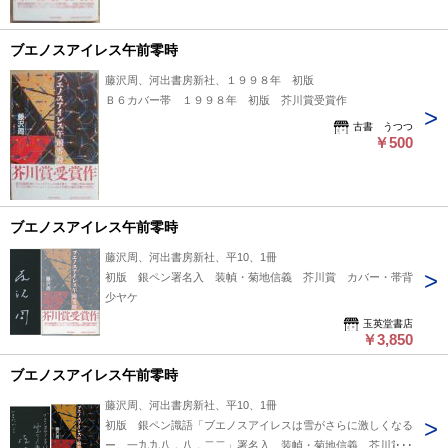
ブエノスアイレス午前零時
藤沢周、河出書房新社、１９９８年 初版
Ｂ６カバー帯 １９９８年 初版 芥川賞受賞作
古書 うつつ
￥500
ブエノスアイレス午前零時
藤沢周、河出書房新社、平10、1冊
初版 銀ペン署名入 装幀・菊地信義 芥川賞 カバー・帯背
少ヤケ
玉英堂書店
￥3,850
ブエノスアイレス午前零時
藤沢周、河出書房新社、平10、1冊
初版 銀ペン識語「ブエノスアイレスは雪がさらに激しくなる
ー。一九九八．八．二二」署名入 装幀・菊地信義 芥川賞