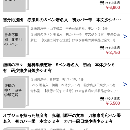
（並）」と表示されています。「日本の古本屋」は６段階の
けやき書店
函帯 付録
「状態」表記が必須となりましたが、当店の扱う商品の特質
￥6,600
付
上、状態の簡易な区分けは適切ではない（不可能な）為、状態
欄の「中古品（並）」という表現は考慮にいれないで下さい。
雪舟応援団 赤瀬川のＳペン署名入 初カバー帯 本文少シミ有
痛みなどの瑕疵につきましては、解説欄等をご参考にして下さ
赤瀬川原平・山下裕二、中央公論新社、平14・3、1冊
い。状態表記の無いものは特に問題なく良好とお考え下さ
赤瀬川のＳペン署名入 初カバー帯 本文少シミ有 中央公論
雪舟応援
い。:
団 赤瀬川
新社 【状態に関する注意】けやき書店の掲載品は全て、状態
のＳペン署
に関わらず「中古品（並）」と表示されています。「日本の古
けやき書店
名入 初カ
本屋」は６段階の「状態」表記が必須となりましたが、当店の
￥2,750
バー帯 本
扱う商品の特質上、状態の簡易な区分けは適切ではない（不可
文少シミ有
能な）為、状態欄の「中古品（並）」という表現は考慮にいれ
虚構の神々 超科学紙芝居 Sペン署名入 初函 本体少シミ
ないで下さい。痛みなどの瑕疵につきましては、解説欄等をご
有 函少痛少日焼少シミ有
参考にして下さい。状態表記の無いものは特に問題なく良好と
赤瀬川原平、青林堂、昭53・10、1冊
お考え下さい。:
Sペン署名入 初函 本体少シミ有 函少痛少日焼少シミ有
虚構の
神々 超科
青林堂 【状態に関する注意】けやき書店の掲載品は全て、状
学紙芝居 S
態に関わらず「中古品（並）」と表示されています。「日本の
けやき書店
ペン署名
古本屋」は６段階の「状態」表記が必須となりましたが、当店
￥5,500
入 初函
の扱う商品の特質上、状態の簡易な区分けは適切ではない（不
本体少シミ
有 函少痛
可能な）為、状態欄の「中古品（並）」という表現は考慮にい
オブジェを持った無産者 赤瀬川原平の文章 刀根康尚宛ペン署
少日焼少シ
れないで下さい。痛みなどの瑕疵につきましては、解説欄等を
名入 初カバー函 本文シミ有 カバー函日焼少痛少シミ有
ミ有
ご参考にして下さい。状態表記の無いものは特に問題なく良好