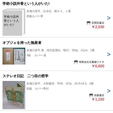
学術小説外骨という人がいた!
赤瀬川原平、白水社、昭６０、１冊
初版カバー帯
学術小説外
骨という人
百間堂書店
がいた!
￥2,030
オブジェを持った無産者
赤瀬川原平 著、現代思潮社、昭47、363p、21cm、1冊
4版 カバー 函
有限会社古書舗フクタ
￥6,600
ステレオ日記 二つ目の哲学
赤瀬川原平、大和書房、平05、157p、20.3×15.5、1冊
初版 カバー帯付
岩森書店
￥1,100