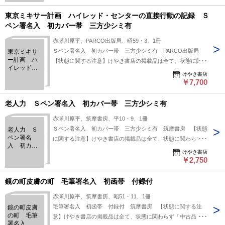
上、状態の簡易な区分けは適切ではない（不可能な）為、状態
欄の「中古品（並）」という表現は考慮にいれないで下さい。
東京ミキサー計画 ハイレッド・センターの直接行動の記録 Ｓ
痛みなどの瑕疵につきましては、解説欄等をご参考にして下さ
ペン署名入 初カバー帯 三方少シミ有
い。状態表記の無いものは特に問題なく良好とお考え下さ
赤瀬川原平、PARCO出版局、昭59・3、1冊
い。:
Ｓペン署名入 初カバー帯 三方少シミ有 PARCO出版局
東京ミキサ
ー計画 ハ
【状態に関する注意】けやき書店の掲載品は全て、状態に関わ
イレッド・
らず「中古品（並）」と表示されています。「日本の古本屋」
けやき書店
センターの
は６段階の「状態」表記が必須となりましたが、当店の扱う商
￥7,700
直接行動の
品の特質上、状態の簡易な区分けは適切ではない（不可能な）
記録 Ｓペ
ン署名入
為、状態欄の「中古品（並）」という表現は考慮にいれないで
老人力 Ｓペン署名入 初カバー帯 三方少シミ有
初カバー
下さい。痛みなどの瑕疵につきましては、解説欄等をご参考に
帯 三方少
赤瀬川原平、筑摩書房、平10・9、1冊
して下さい。状態表記の無いものは特に問題なく良好とお考え
シミ有
Ｓペン署名入 初カバー帯 三方少シミ有 筑摩書房 【状態
老人力 Ｓ
下さい。:
ペン署名
に関する注意】けやき書店の掲載品は全て、状態に関わらず
入 初カバ
「中古品（並）」と表示されています。「日本の古本屋」は６
けやき書店
ー帯 三方
段階の「状態」表記が必須となりましたが、当店の扱う商品の
￥2,750
少シミ有
特質上、状態の簡易な区分けは適切ではない（不可能な）為、
状態欄の「中古品（並）」という表現は考慮にいれないで下さ
鏡の町皮膚の町 毛筆署名入 初函帯 付録付
い。痛みなどの瑕疵につきましては、解説欄等をご参考にして
赤瀬川原平、筑摩書房、昭51・11、1冊
下さい。状態表記の無いものは特に問題なく良好とお考え下さ
毛筆署名入 初函帯 付録付 筑摩書房 【状態に関する注
鏡の町皮膚
い。:
の町 毛筆
意】けやき書店の掲載品は全て、状態に関わらず「中古品
署名入 初