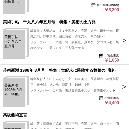
伽噺集
新日本書籍(SNS)
（黒の手帖
￥3,300
1971年10月
臨時増刊）
美術手帖 千九八六年五月号 特集：美術の土方巽
編集長：大橋紀夫 文：中西夏之、赤瀬川原平、田中一光、横
尾忠則、野中ユリ、細江英公、羽永光利、その他･･･
美術手帖
千九八六年
ソフトカバー 日本語 背・裏表紙、少ヤケ・少ヨゴレ有 裏
五月号 特
表紙少シミ、天シミ有 三方薄ヤケ有
集：美術の
土方巽
小宮山書店
￥1,650
芸術新潮 1998年 3月号 特集：世紀末に降臨する舞踏の”魔神
編集発行人：山川みどり 文：細江英公、長谷川六、赤瀬川原
平、唐十郎、その他、新潮社、1998、1冊
芸術新潮
1998年 3月
ソフトカバー 日本語 表紙裏表紙少スレ、裏表紙少オレ有
号 特集：
小宮山書店
世紀末に降
￥4,400
臨する舞踏
の”魔神
髙級藝術宣言
編・著：髙級藝術協會（平岡正明、赤瀬川原平、糸井重里、南