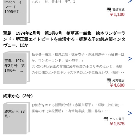
もの」 他、青土社、平7、1
imago イ
マーゴ
書肆吉成
1995年7月
￥1,100
号 第6巻第
7号 特集
味覚の心理
学
宝島 1974年2月号 第1巻6号 植草甚一編集 絵本ワンダーラ
ンド・堺正章エイトビートを生活する・梶芽衣子の怨み節インタ
ヴュー、ほか
植草甚一編集・横尾忠則・梶芽衣子・赤瀬川原平・花輪和一ほ
か、ワンダーランド、昭和49年、s
宝島 1974
年2月号 第
33×25.5判p/表紙の背側に経年程度のホコリ等の点シミ、表紙
1巻6号 植
の小口側2センチ位キレキズ下角2センチ位折れシワ、他経年
草甚一編
並み、印・線引無し。
集 絵本ワ
光芳書店
￥4,600
ンダーラン
ド・堺正章
エイトビー
終末から（3号）
トを生活す
る・梶芽衣
お便所をめぐる新聞紙の話（赤瀬川原平）・経験（片山健）・
子の怨み節
謀略の海（東松照明）・有常無常談（瀧口修造）･･･
終末から（3
インタヴュ
号）
ー、ほか
ケルン書房
￥1,575