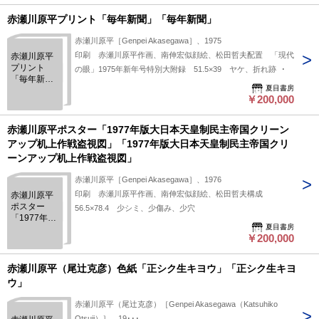
う商品の特質上、状態の簡易な区分けは適切ではない（不可能
磨 カバー
帯少日焼
な）為、状態欄の「中古品（並）」という表現は考慮にいれな
赤瀬川原平プリント「毎年新聞」「毎年新聞」
いで下さい。痛みなどの瑕疵につきましては、解説欄等をご参
赤瀬川原平［Genpei Akasegawa］、1975
考にして下さい。状態表記の無いものは特に問題なく良好とお
印刷 赤瀬川原平作画、南伸宏似顔絵、松田哲夫配置 「現代
赤瀬川原平
考え下さい。:
プリント
の眼」1975年新年号特別大附録 51.5×39 ヤケ、折れ跡
「毎年新
夏目書房
聞」「毎年
￥200,000
新聞」
赤瀬川原平ポスター「1977年版大日本天皇制民主帝国クリーン
アップ机上作戦盗視図」「1977年版大日本天皇制民主帝国クリ
ーンアップ机上作戦盗視図」
赤瀬川原平［Genpei Akasegawa］、1976
印刷 赤瀬川原平作画、南伸宏似顔絵、松田哲夫構成
赤瀬川原平
ポスター
56.5×78.4 少シミ、少傷み、少穴
「1977年版
夏目書房
大日本天皇
￥200,000
制民主帝国
クリーンア
ップ机上作
赤瀬川原平（尾辻克彦）色紙「正シク生キヨウ」「正シク生キヨ
戦盗視図」
ウ」
「1977年版
大日本天皇
赤瀬川原平（尾辻克彦）［Genpei Akasegawa（Katsuhiko
制民主帝国
Otsuji）］、19･･･