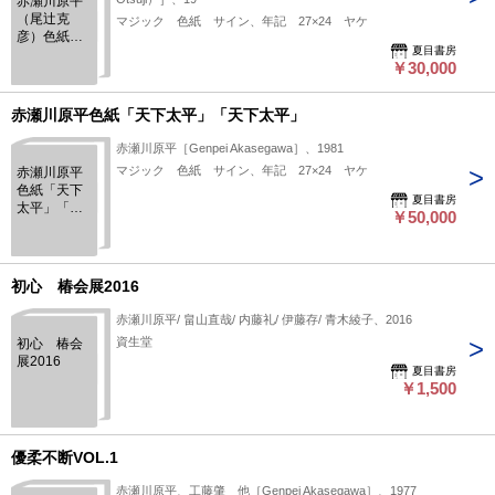
赤瀬川原平
クリーンア
（尾辻克
ップ机上作
マジック 色紙 サイン、年記 27×24 ヤケ
彦）色紙
戦盗視図」
夏目書房
「正シク生
￥30,000
キヨウ」
「正シク生
キヨウ」
赤瀬川原平色紙「天下太平」「天下太平」
赤瀬川原平［Genpei Akasegawa］、1981
マジック 色紙 サイン、年記 27×24 ヤケ
赤瀬川原平
色紙「天下
夏目書房
太平」「天
￥50,000
下太平」
初心 椿会展2016
赤瀬川原平/ 畠山直哉/ 内藤礼/ 伊藤存/ 青木綾子、2016
資生堂
初心 椿会
展2016
夏目書房
￥1,500
優柔不断VOL.1
赤瀬川原平、工藤肇 他［Genpei Akasegawa］、1977