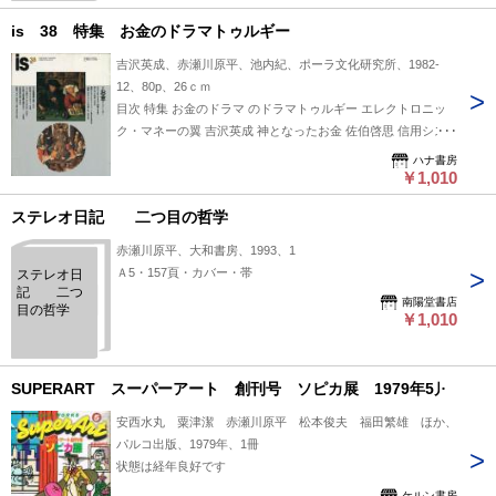
is 38 特集 お金のドラマトゥルギー
吉沢英成、赤瀬川原平、池内紀、ポーラ文化研究所、1982-
12、80p、26ｃｍ
目次 特集 お金のドラマ のドラマトゥルギー エレクトロニッ
ク・マネーの翼 吉沢英成 神となったお金 佐伯啓思 信用シス
テムとイリュージョン 対談 種村季弘 高山宏 「神聖」なカ
ハナ書房
ネ、マイナスの楽しみ 赤瀬川原平 私用・金銭国紳士録抄 池内
￥1,010
紀 お札のイコノグラフィー 柏木博 メディチ家はどこからきた
ステレオ日記 二つ目の哲学
か 中田耕治 打出の小槌を振り続けると… 小松和彦 中国世界
の銀 増井経夫 お金ランダム 長島伸三・三上隆三・湯川武・大
赤瀬川原平、大和書房、1993、1
木康 薄ヤケ
Ａ5・157頁・カバー・帯
ステレオ日
記 二つ
南陽堂書店
目の哲学
￥1,010
SUPERART スーパーアート 創刊号 ソピカ展 1979年5月
安西水丸 粟津潔 赤瀬川原平 松本俊夫 福田繁雄 ほか、
パルコ出版、1979年、1冊
状態は経年良好です
ケルン書房