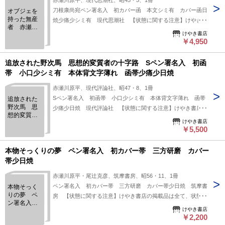
赤瀬川原平、現代思潮社、昭45・5、1冊
とお考え下さい。:
刀根康尚宛ペン署名入 初カバー函 本文シミ有 カバー函日
オブジェを
持った無産
焼少痛少シミ有 現代思潮社 【状態に関する注意】けやき書
者 赤瀬川
店の掲載品は全て、状態に関わらず「中古品（並）」と表示さ
けやき書店
原平の文
れています。「日本の古本屋」は６段階の「状態」表記が必須
￥4,950
章 刀根康
となりましたが、当店の扱う商品の特質上、状態の簡易な区分
尚宛ペン署
名入 初カ
けは適切ではない（不可能な）為、状態欄の「中古品（並）」
追放された野次馬 思想的変質者の十字路 Sペン署名入 初函
バー函 本
という表現は考慮にいれないで下さい。痛みなどの瑕疵につき
帯 小口少シミ有 本体背文字薄れ 函帯少痛少日焼
文シミ有
ましては、解説欄等をご参考にして下さい。状態表記の無いも
カバー函日
赤瀬川原平、現代評論社、昭47・8、1冊
のは特に問題なく良好とお考え下さい。:
焼少痛少シ
Sペン署名入 初函帯 小口少シミ有 本体背文字薄れ 函帯
追放された
ミ有
野次馬 思
少痛少日焼 現代評論社 【状態に関する注意】けやき書店の
想的変質者
掲載品は全て、状態に関わらず「中古品（並）」と表示されて
けやき書店
の十字路 S
います。「日本の古本屋」は６段階の「状態」表記が必須とな
￥5,500
ペン署名
りましたが、当店の扱う商品の特質上、状態の簡易な区分けは
入 初函
帯 小口少
適切ではない（不可能な）為、状態欄の「中古品（並）」とい
本物そっくりの夢 ペン署名入 初カバー帯 三方研磨 カバー
シミ有 本
う表現は考慮にいれないで下さい。痛みなどの瑕疵につきまし
帯少日焼
体背文字薄
ては、解説欄等をご参考にして下さい。状態表記の無いものは
れ 函帯少
赤瀬川原平・尾辻克彦、筑摩書房、昭56・11、1冊
特に問題なく良好とお考え下さい。:
痛少日焼
ペン署名入 初カバー帯 三方研磨 カバー帯少日焼 筑摩書
本物そっく
りの夢 ペ
房 【状態に関する注意】けやき書店の掲載品は全て、状態に
ン署名入
関わらず「中古品（並）」と表示されています。「日本の古本
けやき書店
初カバー
屋」は６段階の「状態」表記が必須となりましたが、当店の扱
￥2,200
帯 三方研