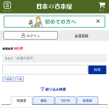
かご
メニュー
会員登録
ログイン
981件
検索結果
「赤瀬川原平」
著者名
+ 初版
+ 揃
絞り込み検索
関連度
価格
刊行年
新着順