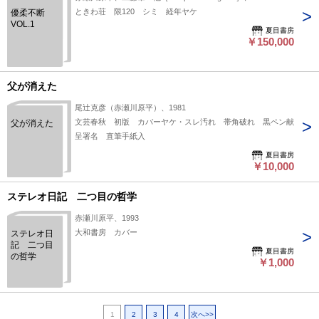
ときわ荘 限120 シミ 経年ヤケ
優柔不断
VOL.1
夏目書房
￥150,000
父が消えた
尾辻克彦（赤瀬川原平）、1981
文芸春秋 初版 カバーヤケ・スレ汚れ 帯角破れ 黒ペン献
父が消えた
呈署名 直筆手紙入
夏目書房
￥10,000
ステレオ日記 二つ目の哲学
赤瀬川原平、1993
大和書房 カバー
ステレオ日
記 二つ目
夏目書房
の哲学
￥1,000
1
2
3
4
次へ>>