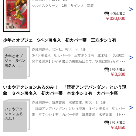
シルクスクリーン 1枚 サイン入 額装
小宮山書店
￥330,000
少年とオブジェ Sペン署名入 初カバー帯 三方少シミ有
赤瀬川原平、北宋社、昭53・9、1冊
Sペン署名入 初カバー帯 三方少シミ有 北宋社 【状態に
少年とオブ
ジェ Sペン
関する注意】けやき書店の掲載品は全て、状態に関わらず「中
署名入 初
古品（並）」と表示されています。「日本の古本屋」は６段階
けやき書店
カバー帯
の「状態」表記が必須となりましたが、当店の扱う商品の特質
￥3,300
三方少シミ
上、状態の簡易な区分けは適切ではない（不可能な）為、状態
有
欄の「中古品（並）」という表現は考慮にいれないで下さい。
いまやアクションあるのみ！ 「読売アンデパンダン」という現
痛みなどの瑕疵につきましては、解説欄等をご参考にして下さ
象 Ｓペン署名入 初カバー帯 本文少シミ有 カバー少痛
い。状態表記の無いものは特に問題なく良好とお考え下さ
赤瀬川原平、筑摩書房 水星文庫、昭60・1、1冊
い。:
「読売アンデパンダン」という現象 Ｓペン署名入 初カバー
いまやアク
ションある
帯 本文少シミ有 カバー少痛 筑摩書房 水星文庫 【状態
のみ！
に関する注意】けやき書店の掲載品は全て、状態に関わらず
けやき書店
「読売アン
「中古品（並）」と表示されています。「日本の古本屋」は６
￥3,850
デパンダ
段階の「状態」表記が必須となりましたが、当店の扱う商品の
ン」という