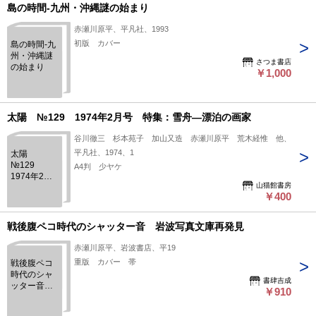
島の時間-九州・沖縄謎の始まり
赤瀬川原平、平凡社、1993
初版 カバー
島の時間-九
州・沖縄謎
さつま書店
の始まり
￥1,000
太陽 №129 1974年2月号 特集：雪舟―漂泊の画家
谷川徹三 杉本苑子 加山又造 赤瀬川原平 荒木経惟 他、
平凡社、1974、1
太陽
№129
A4判 少ヤケ
1974年2月
山猫館書房
号 特集：
￥400
雪舟―漂泊
の画家
戦後腹ペコ時代のシャッター音 岩波写真文庫再発見
赤瀬川原平、岩波書店、平19
重版 カバー 帯
戦後腹ペコ
時代のシャ
書肆吉成
ッター音
￥910
岩波写真文
庫再発見