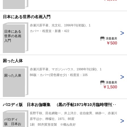
号～第30号)
日本にある世界の名画入門
赤瀬川原平著、光文社、1996年刊(初版)、1
カバー・程度並・新書・422
日本にある
世界の名画
浪曼書房
入門
￥500
困った人体
赤瀬川原平著、マガジンハウス、1998年刊(2刷)、1
B6版・カバー(背色褪せ少)・程度並：105
困った人体
浪曼書房
￥1,500
パロディ版 日本お伽噺集 （黒の手帖1971年10月臨時増刊）
長野千秋、田名網敬一、井上洋介、佐伯俊男、林静一、赤瀬川
原平ほか、檸檬社、1971、B5変
パロディ
版 日本お
1刷 B5判変形並製 ※概ね良好