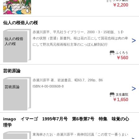
￥2,200
仙人の桜俗人の桜
赤瀬川原平、平凡社ライブラリー、2000・3・15初版、１冊
本の状態（普通）新書判。桜は花の王にして国花也桜は肉の卑
仙人の桜俗
人の桜
にして野次馬元桜画報社主筆のにっぽん解剖紀行
ふくろう
￥560
芸術原論
赤瀬川原平 著、岩波書店、昭63.7、299p、B6
ISBN:4-00-000608-8
芸術原論
文生書院
￥1,650
imago イマーゴ 1995年7月号 第6巻第7号 特集 味覚の心
理学
東海林さだお・赤瀬川原平・南伸坊討議「この世で一番うまい