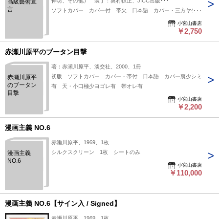
伸坊、その他） 装丁：奥村靫正、JICC出版･･･
髙級藝術宣
言
ソフトカバー カバー付 帯欠 日本語 カバー・三方ヤケ有
小宮山書店
￥2,750
赤瀬川原平のブータン目撃
著：赤瀬川原平、淡交社、2000、1冊
初版 ソフトカバー カバー・帯付 日本語 カバー裏少シミ
赤瀬川原平
のブータン
有 天・小口極少ヨゴレ有 帯オレ有
目撃
小宮山書店
￥2,200
漫画主義 NO.6
赤瀬川原平、1969、1枚
シルクスクリーン 1枚 シートのみ
漫画主義
NO.6
小宮山書店
￥110,000
漫画主義 NO.6【サイン入 / Signed】
赤瀬川原平、1969、1枚