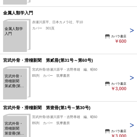
金属人類学入門
赤瀬川原平、日本カメラ社、平10
カバー 301頁
金属人類学
入門
カバラ書店
￥600
宮武外骨・滑稽新聞 第貳冊(第31号～第60号)
宮武外骨/赤瀬川原平・吉野孝雄 編、昭60
B5判 カバー 筑摩書房
宮武外骨・
滑稽新聞
カバラ書店
第貳冊(第31
￥3,000
号～第60号)
宮武外骨・滑稽新聞 第壹冊(第1号～第30号)
宮武外骨/赤瀬川原平・吉野孝雄 編、昭60
B5判 カバー 筑摩書房
宮武外骨・
滑稽新聞
カバラ書店
第壹冊(第1
￥3,000