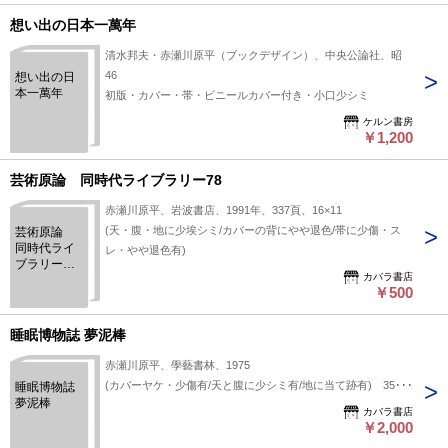
想い出の日本一萬年
清水邦夫・赤瀬川原平（ブックデザイン）、中央公論社、昭
46
想い出の日
本一萬年
初版・カバー・帯・ビニールカバー付き・小口少シミ
ケルン書房
￥1,200
芸術原論 同時代ライブラリー78
赤瀬川原平、岩波書店、1991年、337頁、16×11
(天・腹・地に少埃シミ/カバーの背にやや退色/帯に少傷・ス
芸術原論
同時代ライ
レ・やや退色有)
ブラリー
カバラ書店
78
￥500
睡眠博物誌 夢泥棒
赤瀬川原平、學藝書林、1975
(カバーヤケ・少傷有/天と腹に少シミ有/地に当て跡有) 353頁
睡眠博物誌
夢泥棒
カバラ書店
￥2,000