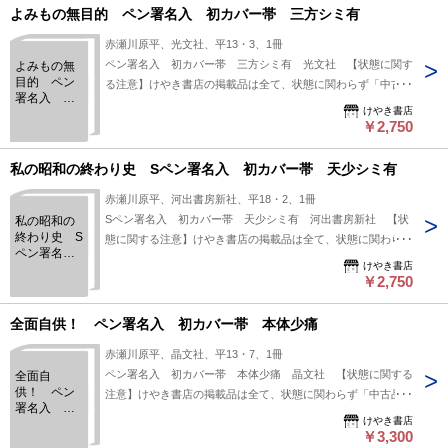
現象 Ｓペ
特質上、状態の簡易な区分けは適切ではない（不可能な）為、
よみもの無目的 ペン署名入 初カバー帯 三方シミ有
ン署名入
状態欄の「中古品（並）」という表現は考慮にいれないで下さ
初カバー
赤瀬川原平、光文社、平13・3、1冊
い。痛みなどの瑕疵につきましては、解説欄等をご参考にして
帯 本文少
ペン署名入 初カバー帯 三方シミ有 光文社 【状態に関す
よみもの無
下さい。状態表記の無いものは特に問題なく良好とお考え下さ
シミ有 カ
目的 ペン
る注意】けやき書店の掲載品は全て、状態に関わらず「中古品
バー少痛
い。:
署名入 初
（並）」と表示されています。「日本の古本屋」は６段階の
けやき書店
カバー帯
「状態」表記が必須となりましたが、当店の扱う商品の特質
￥2,750
三方シミ有
上、状態の簡易な区分けは適切ではない（不可能な）為、状態
欄の「中古品（並）」という表現は考慮にいれないで下さい。
私の昭和の終わり史 Sペン署名入 初カバー帯 天少シミ有
痛みなどの瑕疵につきましては、解説欄等をご参考にして下さ
赤瀬川原平、河出書房新社、平18・2、1冊
い。状態表記の無いものは特に問題なく良好とお考え下さ
Sペン署名入 初カバー帯 天少シミ有 河出書房新社 【状
私の昭和の
い。:
終わり史 S
態に関する注意】けやき書店の掲載品は全て、状態に関わらず
ペン署名
「中古品（並）」と表示されています。「日本の古本屋」は６
けやき書店
入 初カバ
段階の「状態」表記が必須となりましたが、当店の扱う商品の
￥2,750
ー帯 天少
特質上、状態の簡易な区分けは適切ではない（不可能な）為、
シミ有
状態欄の「中古品（並）」という表現は考慮にいれないで下さ
全面自供！ ペン署名入 初カバー帯 本体少痛
い。痛みなどの瑕疵につきましては、解説欄等をご参考にして
赤瀬川原平、晶文社、平13・7、1冊
下さい。状態表記の無いものは特に問題なく良好とお考え下さ
ペン署名入 初カバー帯 本体少痛 晶文社 【状態に関する
全面自
い。:
供！ ペン
注意】けやき書店の掲載品は全て、状態に関わらず「中古品
署名入 初
（並）」と表示されています。「日本の古本屋」は６段階の
けやき書店
カバー帯
「状態」表記が必須となりましたが、当店の扱う商品の特質
￥3,300
本体少痛