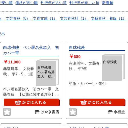
が安い順
価格が高い順
刊行年が古い順
刊行年が新しい順
新着順
）
文芸春秋（8）
文春文庫（1）
文芸春秋社（1）
文藝春秋 初版（1）
表示
白球残映 ペン署名落款入 初
白球残映
カバー帯
￥
680
￥
11,000
白球残映
赤瀬川隼 、文藝春
白球残映
赤瀬川隼 、文藝春
秋 、平7年
ペン署名落
秋 、平7・5 、1冊
款入 初カ
バー帯
初版・カバー付・帯付
ペン署名落款入 初カバー帯 文
藝春秋 【状態に関する注意】け
やき書店の掲載品は全て、状態に
関わらず「中古品（並）」と表示
されています。「日本の古本屋」
けやき書店
永福堂
は６段階の「状態」表記が必須と
なりましたが、当店の扱う商品の
特質上、状態の簡易な区分けは適