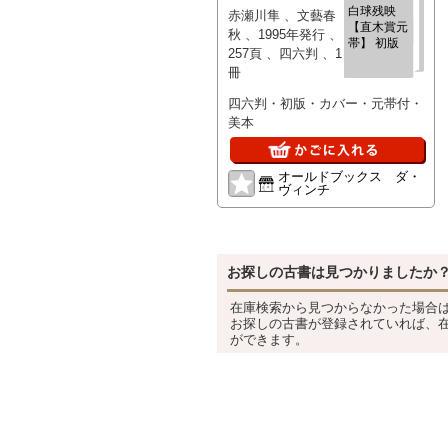
白球残映
赤瀬川隼 、文藝春
【直木賞元
秋 、1995年発行 、
帯】 初版
257頁 、四六判 、1
冊
四六判・初版・カバー・元帯付・
美本
オールドブックス ダ・
ヴィンチ
お探しの古書は見つかりましたか
在庫検索から見つからなかった場合
お探しの古書が登録されていれば、
ができます。