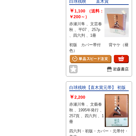
白球残映 直木賞
切ではない（不可能な）為、状態
￥
欄の「中古品（並）」という表現
1,100
（送料：
は考慮にいれないで下さい。痛み
￥200～）
などの瑕疵につきましては、解説
赤瀬川隼 、文芸春
欄等をご参考にして下さい。状態
秋 、平07 、257p
表記の無いものは特に問題なく良
、四六判 、1冊
好とお考え下さい。:
初版 カバー帯付 背ヤケ（褪
色）
岩森書店
白球残映【直木賞元帯】 初版
￥
2,200
赤瀬川隼 、文藝春
秋 、1995年発行 、
257頁 、四六判 、1
冊
四六判・初版・カバー・元帯付・