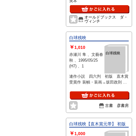
美本
オールドブックス ダ・
ヴィンチ
白球残映
￥
1,010
白球残映
赤瀬川 隼 、文藝春
秋 、1995/05/25
(H7) 、1
連作小説 四六判 初版 直木賞
受賞作 装幀・装画→坂田政則 北
村 治 257頁 カバー
古書 彦書房
白球残映【直木賞元帯】 初版
￥
1,000