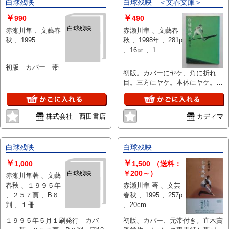
白球残映
白球残映 ＜文春文庫＞
切ではない（不可能な）為、状態
￥
￥
欄の「中古品（並）」という表現
990
490
は考慮にいれないで下さい。痛み
白球残映
赤瀬川隼 、文藝春
赤瀬川隼 、文藝春
などの瑕疵につきましては、解説
秋 、1995
秋 、1998年 、281p
欄等をご参考にして下さい。状態
、16㎝ 、1
表記の無いものは特に問題なく良
好とお考え下さい。:
初版 カバー 帯
初版。カバーにヤケ、角に折れ
目。三方にヤケ。本体にヤケ。読
むことに問題ございません。
株式会社 西田書店
カディマ
白球残映
白球残映
￥
￥
1,000
1,500
（送料：
￥200～）
白球残映
赤瀬川隼著 、文藝
春秋 、１９９５年
赤瀬川隼 著 、文芸
、２５７頁 、B６
春秋 、1995 、257p
判 、１冊
、20cm
１９９５年５月１刷発行 カバ
初版、カバー、元帯付き。直木賞