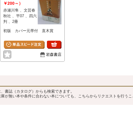
￥200～）
赤瀬川隼 、文芸春
秋社 、平07 、四六
判 、2冊
初版 カバー元帯付 直木賞
岩森書店
？
は、書誌（カタログ）からも検索できます。
在庫が無い本や条件に合わない本についても、こちらからリクエストを行うこ