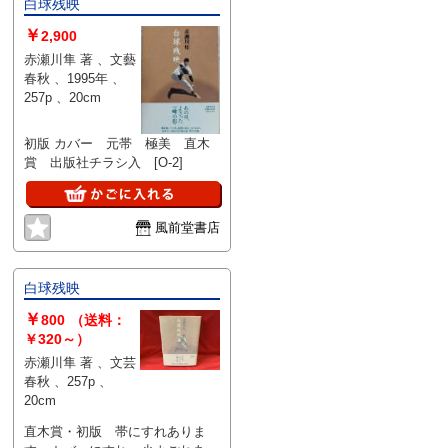
白球残映
￥
2,900
赤瀬川隼 著 、文藝
春秋 、1995年 、
257p 、20cm
初版 カバー 元帯 極美 直木
賞 出版社チラシ入 [O-2]
風前堂書店
白球残映
￥
800
（送料：
￥320～）
赤瀬川隼 著 、文芸
春秋 、257p 、
20cm
直木賞・初版 帯にすれありま