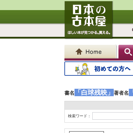
「白球残映」
書名
著者名
検索ワード：