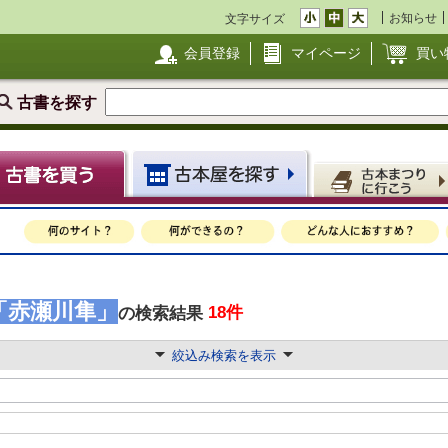
お知らせ
文字サイズ
会員登録
マイページ
買い
古書を探す
「赤瀬川隼」
18件
の検索結果
絞込み検索を表示