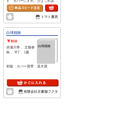
す カバーにすれ、少よごれあり
ます 三方に微やけ、微よごれ箇
所あります 本文良好です
トマト書房
白球残映
￥
810
白球残映
赤瀬川隼 、文藝春
秋 、平7 、1冊
初版 カバー賞帯 直木賞
有限会社古書舗フクタ