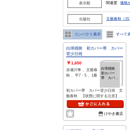
関連度
価格
表示順
文藝春秋（15
出版社
コンパクト表示
すべて
白球残映 初カバー帯 カバー
背少日焼
￥
1,650
白球残映
赤瀬川隼 、文藝春
初カバー
秋 、平7・5 、1冊
帯 カバー
背少日焼
初カバー帯 カバー背少日焼 文
藝春秋 【状態に関する注意】け
やき書店の掲載品は全て、状態に
関わらず「中古品（並）」と表示
されています。「日本の古本屋」
けやき書店
は６段階の「状態」表記が必須と
なりましたが、当店の扱う商品の
特質上、状態の簡易な区分けは適