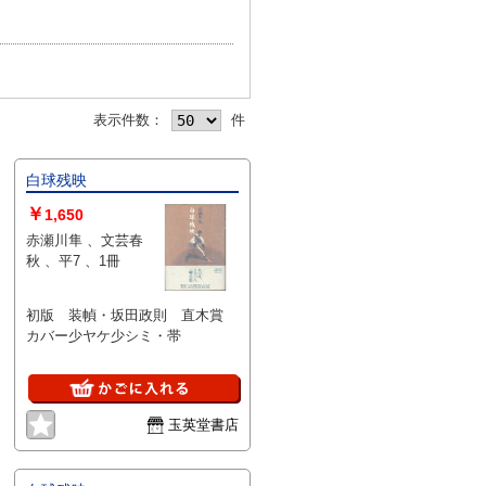
表示件数：
件
白球残映
￥
1,650
赤瀬川隼 、文芸春
秋 、平7 、1冊
初版 装幀・坂田政則 直木賞
カバー少ヤケ少シミ・帯
玉英堂書店