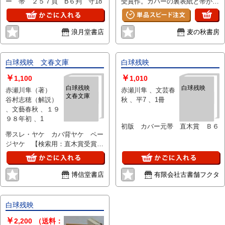
ー 帯 ２５７頁 B６判 守18
受賞作。カバーの裏表紙と帯が白
地のため、薄く汚れています。
浪月堂書店
麦の秋書房
白球残映 文春文庫
白球残映
￥
￥
1,100
1,010
白球残映
白球残映
赤瀬川隼（著）
赤瀬川隼 、文芸春
文春文庫
谷村志穂（解説）
秋 、平7 、1冊
、文藝春秋 、１９
９８年初 、1
初版 カバー元帯 直木賞 Ｂ６
帯スレ・ヤケ カバ背ヤケ ペー
ジヤケ 【検索用：直木賞受賞
作】
博信堂書店
有限会社古書舗フクタ
白球残映
￥
2,200
（送料：