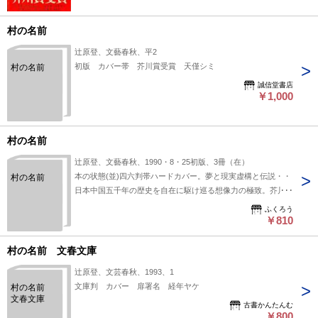
村の名前
辻原登、文藝春秋、平2
初版 カバー帯 芥川賞受賞 天僅シミ
村の名前
誠信堂書店
￥1,000
村の名前
辻原登、文藝春秋、1990・8・25初版、3冊（在）
本の状態(並)四六判帯ハードカバー。夢と現実虚構と伝説・・
村の名前
日本中国五千年の歴史を自在に駆け巡る想像力の極致。芥川賞
受賞
ふくろう
￥810
村の名前 文春文庫
辻原登、文芸春秋、1993、1
文庫判 カバー 扉署名 経年ヤケ
村の名前
文春文庫
古書かんたんむ
￥800