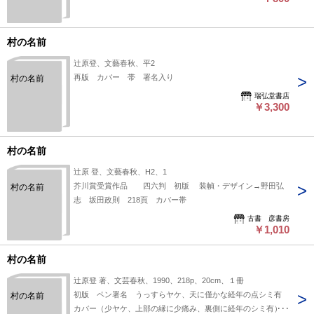
村の名前
辻原登、文藝春秋、平2
再版 カバー 帯 署名入り
村の名前
瑞弘堂書店
￥3,300
村の名前
辻原 登、文藝春秋、H2、1
芥川賞受賞作品 四六判 初版 装幀・デザイン→野田弘
村の名前
志 坂田政則 218頁 カバー帯
古書 彦書房
￥1,010
村の名前
辻原登 著、文芸春秋、1990、218p、20cm、１冊
初版 ペン署名 うっすらヤケ、天に僅かな経年の点シミ有
村の名前
カバー（少ヤケ、上部の縁に少痛み、裏側に経年のシミ有）