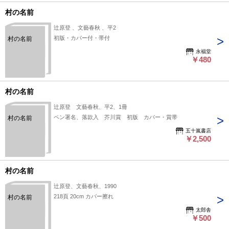
上、状態の簡易な区分けは適切ではない（不可能な）為、状態
村の名前
欄の「中古品（並）」という表現は考慮にいれないで下さい。
痛みなどの瑕疵につきましては、解説欄等をご参考にして下さ
辻原登 、文藝春秋 、平2
い。状態表記の無いものは特に問題なく良好とお考え下さ
初版・カバー付・帯付
村の名前
い。:
永福堂
￥480
村の名前
辻原登 文藝春秋、平2、1冊
ペン署名、落款入 芥川賞 初版 カバー・賞帯
村の名前
五十嵐書店
￥2,500
村の名前
辻原登、文藝春秋、1990
218頁 20cm カバー擦れ
村の名前
太郎舎
￥500