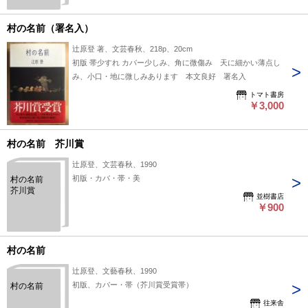
村の名前（署名入）
辻原登 著、文芸春秋、218p、20cm
初版 帯少すれ カバー少しみ、角に微傷み 天に細かい薄点し
み、小口・地に微しみあります 本文良好 署名入
トマト書房
￥3,000
村の名前 芥川賞
辻原登、文芸春秋、1990
初版・カバ・帯・美
村の名前
芥川賞
並樹書店
￥900
村の名前
辻原登、文藝春秋、1990
初版、カバー・帯（芥川賞受賞帯）
村の名前
往来舎