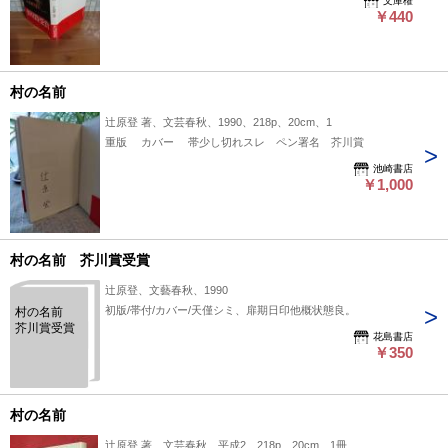
文庫櫂
￥440
村の名前
辻原登 著、文芸春秋、1990、218p、20cm、1
重版 カバー 帯少し切れスレ ペン署名 芥川賞
池崎書店
￥1,000
村の名前 芥川賞受賞
辻原登、文藝春秋、1990
初版/帯付/カバー/天僅シミ、扉期日印他概状態良。
村の名前
芥川賞受賞
花島書店
￥350
村の名前
辻原登 著、文芸春秋、平成2、218p、20cm、1冊