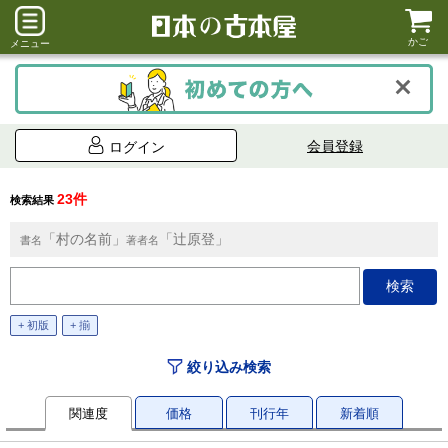
かご
メニュー
会員登録
ログイン
23件
検索結果
「村の名前」
「辻原登」
書名
著者名
+ 初版
+ 揃
絞り込み検索
関連度
価格
刊行年
新着順