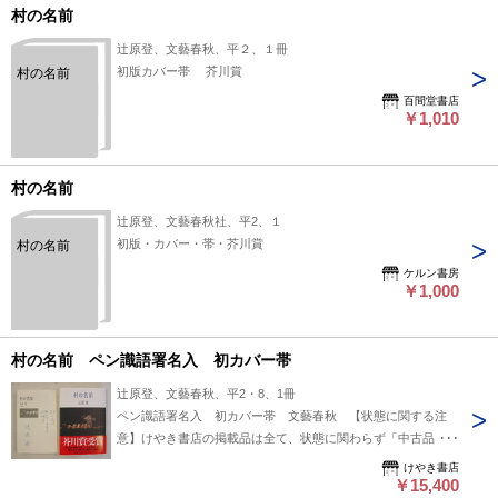
村の名前
辻原登、文藝春秋、平２、１冊
初版カバー帯 芥川賞
村の名前
百間堂書店
￥1,010
村の名前
辻原登、文藝春秋社、平2、１
初版・カバー・帯・芥川賞
村の名前
ケルン書房
￥1,000
村の名前 ペン識語署名入 初カバー帯
辻原登、文藝春秋、平2・8、1冊
ペン識語署名入 初カバー帯 文藝春秋 【状態に関する注
意】けやき書店の掲載品は全て、状態に関わらず「中古品
（並）」と表示されています。「日本の古本屋」は６段階の
けやき書店
「状態」表記が必須となりましたが、当店の扱う商品の特質
￥15,400