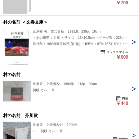
￥700
村の名前 ＜文春文庫＞
辻原登 著、文芸春秋、1993.8、238p、16cm
・本の形態：文庫 ・サイズ：16×10.5cm ・ページ数：238p ・
発行年：1993年8月10日(第1刷) ・ISBN ：9784167316044 ◆
本の状態：良好 ・表紙カバー/概ね良好です。・本体/天地小口
ブックスマイル
にうすいヤケあり。小口に少しシミあり。・本文/扉に少しシ
￥600
ミの影響部分がありますが、本文ページ内は概ね良好です。
村の名前
辻原登、文藝春秋、1990年、218p、20cm
初版 カバー 帯
桝屋
￥440
村の名前 芥川賞
辻原登、文藝春秋社、1990年
62 初版 カバー 帯