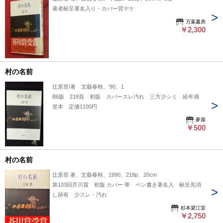
著者献呈署名入り・カバー背ヤケ
万葉書房
￥2,300
村の名前
辻原登/著 文藝春秋、’90、1
B6版 218頁 初版 カバースレ汚れ 三方少シミ 経年感
並本 定価1100円
夢屋
￥500
村の名前
辻原登 著、文藝春秋、1990、218p、20cm
第103回芥川賞 初版 カバー 帯 ペン書き署名入 献呈先消
し跡有 少スレ・汚れ
杉本梁江堂
￥2,750