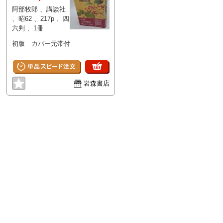
阿部牧郎 、講談社
、昭62 、217p 、四
六判 、1冊
初版 カバー元帯付
岩森書店