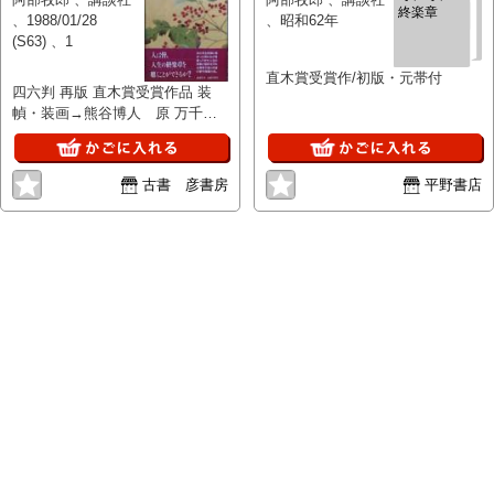
終楽章
、1988/01/28
、昭和62年
(S63) 、1
直木賞受賞作/初版・元帯付
四六判 再版 直木賞受賞作品 装
幀・装画→熊谷博人 原 万千子
217頁 カバ- 帯 保存良
古書 彦書房
平野書店