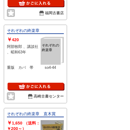
福岡古書店
それぞれの終楽章
￥
420
それぞれの
阿部牧郎 、講談社
終楽章
、昭和63年
重版 カバ 帯 so4-44
高崎古書センター
それぞれの終楽章 直木賞
￥
1,650
（送料：
￥200～）