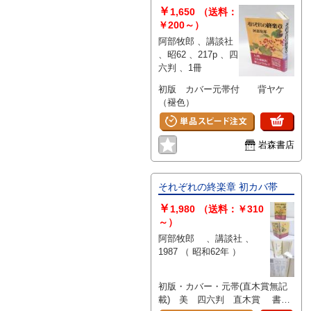
￥
1,650
（送料：
￥200～）
阿部牧郎 、講談社
、昭62 、217p 、四
六判 、1冊
初版 カバー元帯付 背ヤケ
（褪色）
岩森書店
それぞれの終楽章 初カバ帯
￥
1,980
（送料：￥310
～）
阿部牧郎 、講談社 、
1987 （ 昭和62年 ）
初版・カバー・元帯(直木賞無記
載) 美 四六判 直木賞 書影