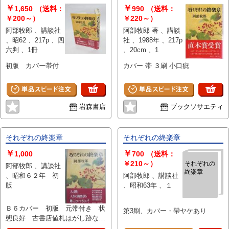
￥
￥
（並）」という表現は考慮にいれ
1,650
（送料：
990
（送料：
ないで下さい。痛みなどの瑕疵に
￥200～）
￥220～）
つきましては、解説欄等をご参考
阿部牧郎 、講談社
阿部牧郎 著 、講談
にして下さい。状態表記の無いも
、昭62 、217p 、四
社 、1988年 、217p
のは特に問題なく良好とお考え下
六判 、1冊
、20cm 、1
さい。:
初版 カバー帯付
カバー 帯 ３刷 小口疵
岩森書店
ブックソサエティ
それぞれの終楽章
それぞれの終楽章
￥
￥
1,000
700
（送料：
￥210～）
それぞれの
阿部牧郎 、講談社
終楽章
、昭和６２年 初
阿部牧郎 、講談社
版
、昭和63年 、１
Ｂ６カバー 初版 元帯付き 状
第3刷、カバー・帶ヤケあり
態良好 古書店値札はがし跡な
し 直木賞受賞作