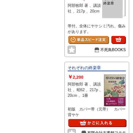
終楽章
阿部牧郎 著 、講談
社 、217p 、20cm
帯付。全体にヤケシミ汚れ、傷み
があります。
不死鳥BOOKS
それぞれの終楽章
￥
2,200
阿部牧郎 著 、講談
社 、昭62 、217p 、
20cm 、1冊
初版 カバー帯（元帯） カバー
背ヤケ
有限会社古書舗フクタ