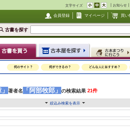
お知らせ
文字サイズ
会員登録
マイページ
買い
古書を探す
章」
「阿部牧郎」
21件
著者名
の検索結果
絞込み検索を表示