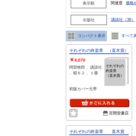
関連度
価格
表示順
講談社（38）
出版社
コンパクト表示
すべて
それぞれの終楽章 （直木賞）
￥
4,070
それぞれの
阿部牧郎 、講談社
終楽章
、昭６２ 、１冊
（直木賞）
初版カバー元帯
百間堂書店
それぞれの終楽章 直木賞