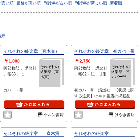
が安い順
価格が高い順
刊行年が古い順
刊行年が新しい順
新着順
表示
それぞれの終楽章（直木賞）
それぞれの終楽章 初カバー帯
￥
￥
1,000
2,750
それぞれの
それぞれの
阿部牧郎 、講談社
阿部牧郎 、講談社
終楽章（直
終楽章 初
、昭63 、１
、昭62・11 、1冊
木賞）
カバー帯
カバー・帯
初カバー帯 講談社 【状態に関
する注意】けやき書店の掲載品は
全て、状態に関わらず「中古品
（並）」と表示されています。
「日本の古本屋」は６段階の「状
ケルン書房
けやき書店
態」表記が必須となりましたが、
当店の扱う商品の特質上、状態の
簡易な区分けは適切ではない（不
それぞれの終楽章 直木賞
それぞれの終楽章
可能な）為、状態欄の「中古品