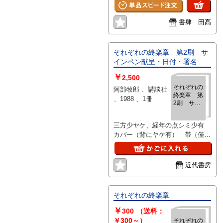
の二枚目以降は当店サイトからご
確認いただけます→
https://www.shoshitakou.com/items/
書肆 田髙
それぞれの終楽章 第2刷 サ
インペン献呈・日付・署名
￥
2,500
それぞれの
阿部牧郎 、講談社
終楽章 第
、1988 、1冊
2刷 サイ
ンペン献
呈・日付・
三方少ヤケ、経年の点シミ少有
署名
カバー（背にヤケ有） 帯（僅か
な痛み、背に少ヤケ有）
近代書房
それぞれの終楽章
￥
300
（送料：
￥300～）
それぞれの