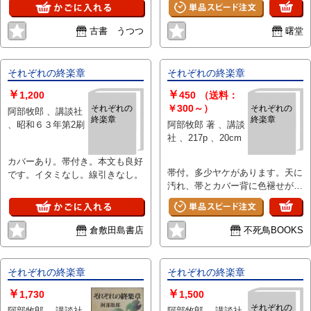
55426831
古書 うつつ
曙堂
それぞれの終楽章
それぞれの終楽章
￥
￥
1,200
450
（送料：
￥300～）
それぞれの
それぞれの
阿部牧郎 、講談社
終楽章
終楽章
、昭和６３年第2刷
阿部牧郎 著 、講談
社 、217p 、20cm
カバーあり。帯付き。本文も良好
帯付。多少ヤケがあります。天に
です。イタミなし。線引きなし。
汚れ、帯とカバー背に色褪せがあ
ります。
倉敷田島書店
不死鳥BOOKS
それぞれの終楽章
それぞれの終楽章
￥
￥
1,730
1,500
それぞれの
阿部牧郎 、講談社
阿部牧郎 、講談社