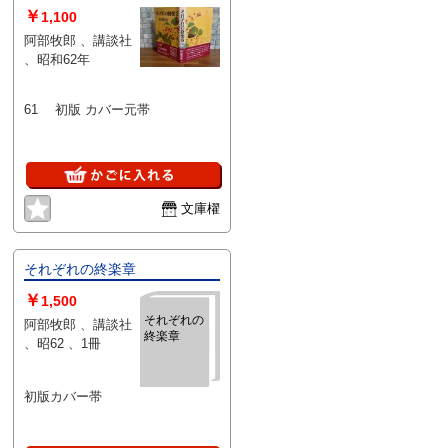
￥
1,100
阿部牧郎 、講談社
、昭和62年
61 初版 カバー元帯
文庫櫂
それぞれの終楽章
￥
1,500
それぞれの
阿部牧郎 、講談社
終楽章
、昭62 、1冊
初版カバー帯