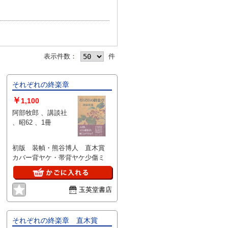
表示件数：
件
それぞれの終楽章
￥
1,100
阿部牧郎 、講談社
、昭62 、1冊
初版 装幀・熊谷博人 直木賞
カバー背ヤケ・帯背ヤケ少傷ミ
玉英堂書店
それぞれの終楽章 直木賞