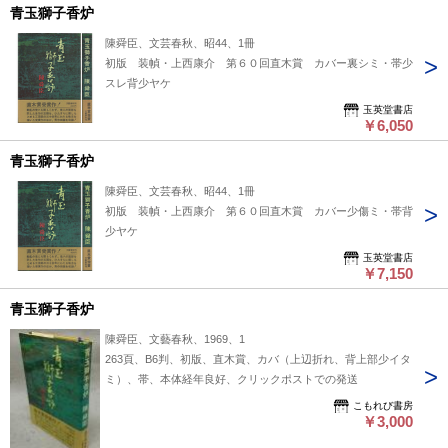
青玉獅子香炉
陳舜臣、文芸春秋、昭44、1冊
初版 装幀・上西康介 第６０回直木賞 カバー裏シミ・帯少
スレ背少ヤケ
玉英堂書店
￥6,050
青玉獅子香炉
陳舜臣、文芸春秋、昭44、1冊
初版 装幀・上西康介 第６０回直木賞 カバー少傷ミ・帯背
少ヤケ
玉英堂書店
￥7,150
青玉獅子香炉
陳舜臣、文藝春秋、1969、1
263頁、B6判、初版、直木賞、カバ（上辺折れ、背上部少イタ
ミ）、帯、本体経年良好、クリックポストでの発送
こもれび書房
￥3,000