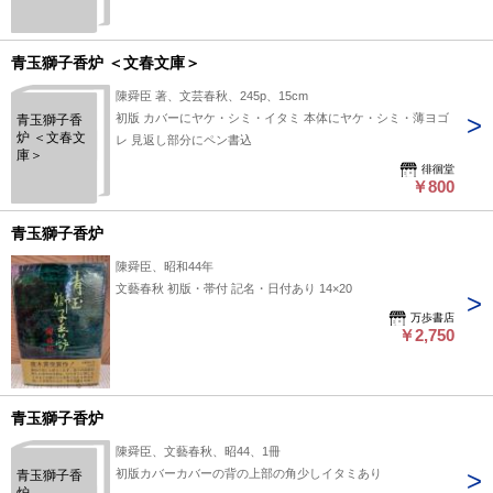
青玉獅子香炉 ＜文春文庫＞
陳舜臣 著、文芸春秋、245p、15cm
初版 カバーにヤケ・シミ・イタミ 本体にヤケ・シミ・薄ヨゴ
青玉獅子香
炉 ＜文春文
レ 見返し部分にペン書込
庫＞
徘徊堂
￥800
青玉獅子香炉
陳舜臣、昭和44年
文藝春秋 初版・帯付 記名・日付あり 14×20
万歩書店
￥2,750
青玉獅子香炉
陳舜臣、文藝春秋、昭44、1冊
初版カバーカバーの背の上部の角少しイタミあり
青玉獅子香