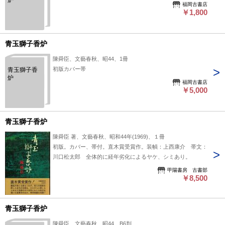
炉
福岡古書店
￥1,800
青玉獅子香炉
陳舜臣、文藝春秋、昭44、1冊
初版カバー帯
青玉獅子香
炉
福岡古書店
￥5,000
青玉獅子香炉
陳舜臣 著、文藝春秋、昭和44年(1969)、１冊
初版。カバー、帯付。直木賞受賞作。装幀：上西康介 帯文：
川口松太郎 全体的に経年劣化によるヤケ、シミあり。
甲陽書房 古書部
￥8,500
青玉獅子香炉
陳舜臣、文藝春秋、昭44、B6判