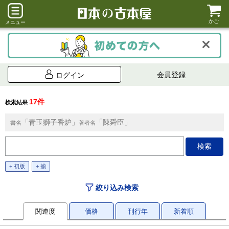
かご
メニュー
会員登録
ログイン
17件
検索結果
「青玉獅子香炉」
「陳舜臣」
書名
著者名
+ 初版
+ 揃
絞り込み検索
関連度
価格
刊行年
新着順