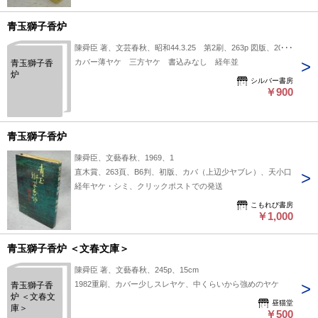
青玉獅子香炉
陳舜臣 著、文芸春秋、昭和44.3.25 第2刷、263p 図版、20cm
カバー薄ヤケ 三方ヤケ 書込みなし 経年並
青玉獅子香
炉
シルバー書房
￥900
青玉獅子香炉
陳舜臣、文藝春秋、1969、1
直木賞、263頁、B6判、初版、カバ（上辺少ヤブレ）、天小口
経年ヤケ・シミ、クリックポストでの発送
こもれび書房
￥1,000
青玉獅子香炉 ＜文春文庫＞
陳舜臣 著、文藝春秋、245p、15cm
1982重刷、カバー少しスレヤケ、中くらいから強めのヤケ
青玉獅子香
炉 ＜文春文
昼猫堂
庫＞
￥500