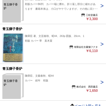
初版カバーB6判 カバー端に擦れ、折り返し部分に破れがあ
青玉獅子香
炉
ります 書籍本体は、小口がヤケていますが、その他に目立っ
たよごれ、傷みはありません
三松堂書店
￥3,300
青玉獅子香炉
陳舜臣 著、文芸春秋、昭44、263p 図版、20cm、1
初版 カバー 帯 直木賞
有限会社古書舗フクタ
￥6,110
青玉獅子香炉
陳舜臣、文藝春秋、昭44
カバー 経年 初版
青玉獅子香
炉
株式会社 西田書店
￥1,650
ページ上部へ戻る