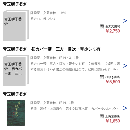
青玉獅子香炉
陳舜臣、文芸春秋、1969
初カバ、極少シミ
青玉獅子香
炉
金沢文圃閣
￥2,750
青玉獅子香炉 初カバー帯 三方・目次・帯少シミ有
陳舜臣、文藝春秋、昭44・3、1冊
初カバー帯 三方・目次・帯少シミ有 文藝春秋 【状態に関
青玉獅子香
炉 初カバ
する注意】けやき書店の掲載品は全て、状態に関わらず「中古
ー帯 三
品（並）」と表示されています。「日本の古本屋」は６段階の
けやき書店
方・目次・
「状態」表記が必須となりましたが、当店の扱う商品の特質
￥5,500
帯少シミ有
上、状態の簡易な区分けは適切ではない（不可能な）為、状態
欄の「中古品（並）」という表現は考慮にいれないで下さい。
青玉獅子香炉
痛みなどの瑕疵につきましては、解説欄等をご参考にして下さ
陳舜臣、文芸春秋、昭44、1冊
い。状態表記の無いものは特に問題なく良好とお考え下さ
初版 装幀・上西康介 第６０回直木賞 カバー少スレ少傷ミ
い。:
玉英堂書店
￥1,650