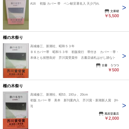
A16 初版 カバー 帯 ペン献呈署名入 天少汚れ
文庫櫂
￥5,500
榧の木祭り
高城修三、新潮社、昭和５３年
Ｂ６カバー帯 昭和５３年 初版発行 帯付き カバー・帯・
本体とも状態良好 芥川賞受賞作 古書店値札はがし跡なし
古書 うつつ
￥500
榧の木祭り
高城修三、新潮社、昭53、193ｐ、20cm
初版 カバー 帯 美本 新刊案内入 芥川賞・新潮新人賞 [H-
3]
風前堂書店
￥2,000