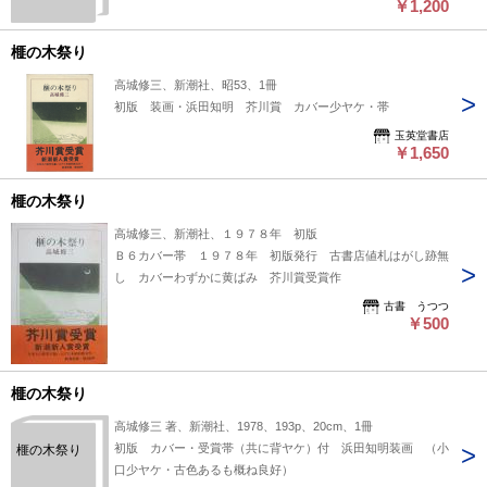
dl=0
￥1,200
榧の木祭り
高城修三、新潮社、昭53、1冊
初版 装画・浜田知明 芥川賞 カバー少ヤケ・帯
玉英堂書店
￥1,650
榧の木祭り
高城修三、新潮社、１９７８年 初版
Ｂ６カバー帯 １９７８年 初版発行 古書店値札はがし跡無
し カバーわずかに黄ばみ 芥川賞受賞作
古書 うつつ
￥500
榧の木祭り
高城修三 著、新潮社、1978、193p、20cm、1冊
初版 カバー・受賞帯（共に背ヤケ）付 浜田知明装画 （小
榧の木祭り
口少ヤケ・古色あるも概ね良好）