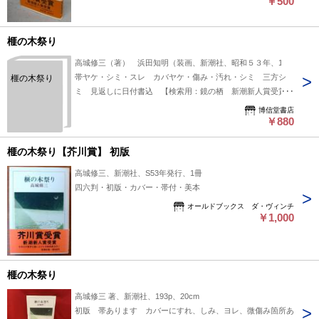
￥500
榧の木祭り
高城修三（著） 浜田知明（装画、新潮社、昭和５３年、1
帯ヤケ・シミ・スレ カバヤケ・傷み・汚れ・シミ 三方シ
榧の木祭り
ミ 見返しに日付書込 【検索用：鏡の栖 新潮新人賞受賞
作 芥川賞受賞作】
博信堂書店
￥880
榧の木祭り【芥川賞】 初版
高城修三、新潮社、S53年発行、1冊
四六判・初版・カバー・帯付・美本
オールドブックス ダ・ヴィンチ
￥1,000
榧の木祭り
高城修三 著、新潮社、193p、20cm
初版 帯あります カバーにすれ、しみ、ヨレ、微傷み箇所あ