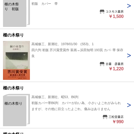
初版 カバー 帯
榧の木祭
り 初版
コスモス書房
￥1,500
榧の木祭り
高城修三、新潮社、1978/01/30 (S53)、1
四六判 初版 芥川賞受賞作 装画→浜田知明 193頁 カバ- 帯 保存
良
古書 彦書房
￥1,220
榧の木祭り
高城修三、新潮社、昭53、B6判
初版カバー帯B6判 カバーが白い為、小さいよごれがみられ
榧の木祭り
ますが、その他に目立ったよごれ、傷みはありません
三松堂書店
￥990