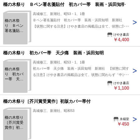
榧の木祭り Ｂペン署名箋貼付 初カバー帯 装画・浜田知明
高城修三、新潮社、昭53・1、1冊
Ｂペン署名箋貼付 初カバー帯 装画・浜田知明 新潮社
榧の木祭
り Ｂペン
【状態に関する注意】けやき書店の掲載品は全て、状態に関わ
署名箋貼
らず「中古品（並）」と表示されています。「日本の古本屋」
けやき書店
付 初カバ
は６段階の「状態」表記が必須となりましたが、当店の扱う商
￥4,400
ー帯 装
品の特質上、状態の簡易な区分けは適切ではない（不可能な）
画・浜田知
明
為、状態欄の「中古品（並）」という表現は考慮にいれないで
榧の木祭り 初カバー帯 天少痛 装画・浜田知明
下さい。痛みなどの瑕疵につきましては、解説欄等をご参考に
高城修三、新潮社、昭53・1、1冊
して下さい。状態表記の無いものは特に問題なく良好とお考え
初カバー帯 天少痛 装画・浜田知明 新潮社 【状態に関す
榧の木祭
下さい。:
り 初カバ
る注意】けやき書店の掲載品は全て、状態に関わらず「中古品
ー帯 天少
（並）」と表示されています。「日本の古本屋」は６段階の
けやき書店
痛 装画・
「状態」表記が必須となりましたが、当店の扱う商品の特質
￥1,100
浜田知明
上、状態の簡易な区分けは適切ではない（不可能な）為、状態
欄の「中古品（並）」という表現は考慮にいれないで下さい。
榧の木祭り［芥川賞受賞作］初版カバー帯付
痛みなどの瑕疵につきましては、解説欄等をご参考にして下さ
高城修三、新潮社、昭和53
い。状態表記の無いものは特に問題なく良好とお考え下さ
榧の木祭り
い。:
永福堂
［芥川賞受
￥450
賞作］初版
カバー帯付