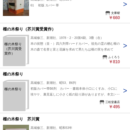
61 初版 カバー 帯
文庫櫂
￥660
榧の木祭り（芥川賞受賞作）
高城修三、新潮社、1978・2・20第4刷、3冊（在）
本の状態（並・）四六判帯ハードカバー。祖先の霊の栖む榧の
榧の木祭り
（芥川賞受
木の森で名誉と富と花嫁を求めて男たちは榧の実を求めて
賞作）
ふくろう
￥810
榧の木祭り
高城修三、新潮社、昭53、B6判
初版カバー帯B6判 カバー・書籍本体小口にくすみ、小口に
榧の木祭り
埃ヤケ、裏見返しに小さく紙の貼り跡がありますが、本文に目
立ったよごれ、傷みはありません
三松堂書店
￥495
榧の木祭り 芥川賞
高城修三、新潮社、昭和53年