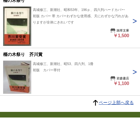
榧の木祭り
高城修三、新潮社、昭和53年、196ｐ、四六判ハードカバー
初版 カバー 帯 カバーわずかな使用感、天にわずかな汚れがあ
りますが全体にきれいです
雑草文庫
￥1,500
榧の木祭り 芥川賞
高城修三、新潮社、昭53、四六判、1冊
初版 カバー帯付
岩森書店
￥1,100
ページ上部へ戻る
プライバシーポリシー
よくある質問