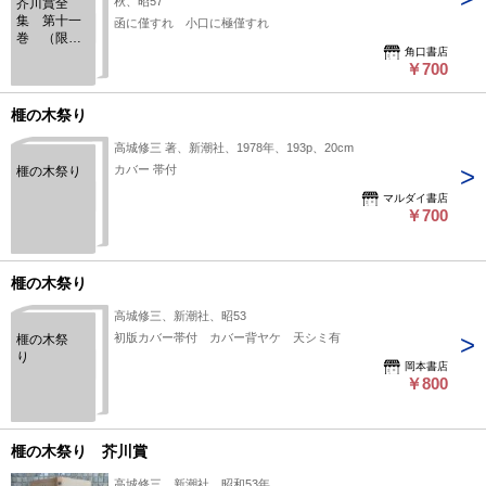
秋、昭57
芥川賞全
集 第十一
函に僅すれ 小口に極僅すれ
巻 （限り
角口書店
なく透明に
￥700
近いブルー
／僕って何
／エーゲ海
榧の木祭り
に捧ぐ／螢
川／榧の木
高城修三 著、新潮社、1978年、193p、20cm
祭り）
カバー 帯付
榧の木祭り
マルダイ書店
￥700
榧の木祭り
高城修三、新潮社、昭53
初版カバー帯付 カバー背ヤケ 天シミ有
榧の木祭
り
岡本書店
￥800
榧の木祭り 芥川賞
高城修三、新潮社、昭和53年