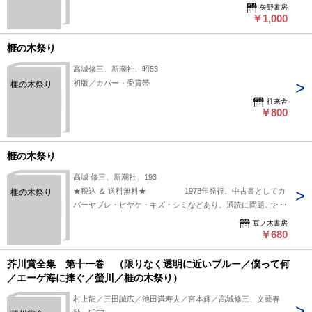
矢野書房
￥1,000
榧の木祭り
高城修三、新潮社、昭53
初版／カバー・受賞帯
榧の木祭り
往来舎
￥800
榧の木祭り
高城 修三、新潮社、193
★税込 ＆ 送料無料★ 1978年発行。中古書としてカ
榧の木祭り
バーヤブレ・ヒヤケ・キズ・シミなどあり。通読に問題ござい
ません。帯なし。こちらの商品は★送料無料★でお届けいたし
豆ノ木書房
ます。
￥680
芥川賞全集 第十一巻 （限りなく透明に近いブルー／僕って何
／エーゲ海に捧ぐ／螢川／榧の木祭り）
村上龍／三田誠広／池田満寿夫／宮本輝／高城修三、文藝春