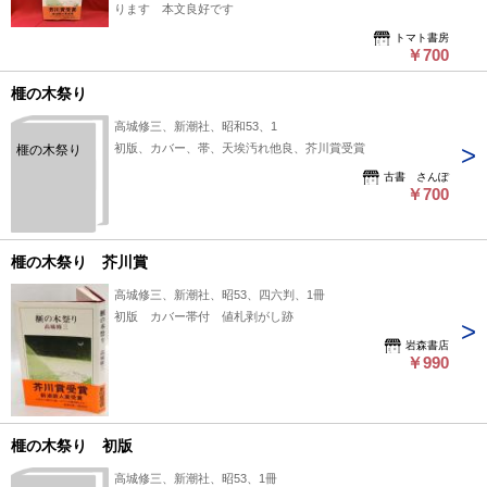
ります 本文良好です
トマト書房
￥700
榧の木祭り
高城修三、新潮社、昭和53、1
初版、カバー、帯、天埃汚れ他良、芥川賞受賞
榧の木祭り
古書 さんぽ
￥700
榧の木祭り 芥川賞
高城修三、新潮社、昭53、四六判、1冊
初版 カバー帯付 値札剥がし跡
岩森書店
￥990
榧の木祭り 初版
高城修三、新潮社、昭53、1冊