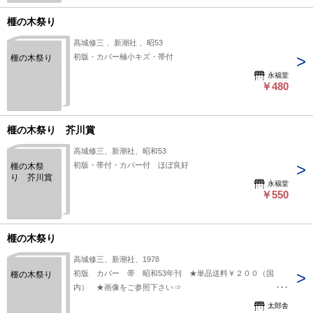
榧の木祭り
高城修三 、新潮社 、昭53
初版・カバー極小キズ・帯付
榧の木祭り
永福堂
￥480
榧の木祭り 芥川賞
高城修三、新潮社、昭和53
初版・帯付・カバー付 ほぼ良好
榧の木祭
り 芥川賞
永福堂
￥550
榧の木祭り
高城修三、新潮社、1978
初版 カバー 帯 昭和53年刊 ★単品送料￥２００（国
榧の木祭り
内） ★画像をご参照下さい⇒
https://www.dropbox.com/s/czw5qzgawrmtd0m/54025-.jpg?
太郎舎