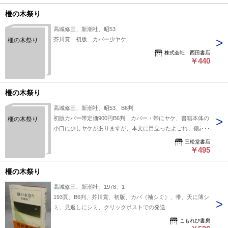
榧の木祭り
高城修三、新潮社、昭53
芥川賞 初版 カバー少ヤケ
榧の木祭り
株式会社 西田書店
￥440
榧の木祭り
高城修三、新潮社、昭53、B6判
初版カバー帯定価900円B6判 カバー・帯にヤケ、書籍本体の
榧の木祭り
小口に少しヤケがありますが、本文に目立ったよごれ、傷みは
ありません
三松堂書店
￥495
榧の木祭り
高城修三、新潮社、1978、1
193頁、B6判、芥川賞、初版、カバ（袖シミ）、帯、天に薄シ
ミ、見返しにシミ、クリックポストでの発送
こもれび書房