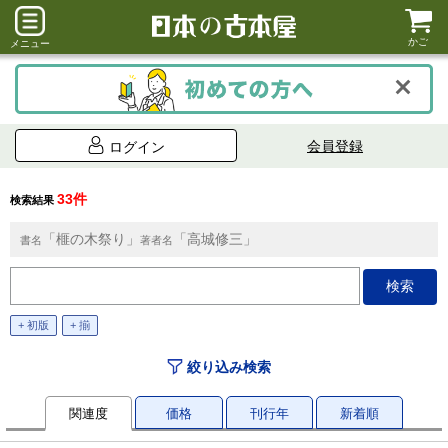
かご
メニュー
会員登録
ログイン
33件
検索結果
「榧の木祭り」
「高城修三」
書名
著者名
+ 初版
+ 揃
絞り込み検索
関連度
価格
刊行年
新着順