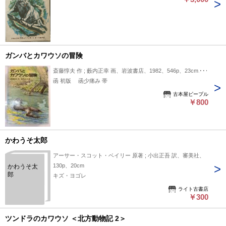
ガンバとカワウソの冒険
斎藤惇夫 作 ; 藪内正幸 画、岩波書店、1982、546p、23cm、1
函 初版 函少痛み 帯
古本屋ピープル
￥800
かわうそ太郎
アーサー・スコット・ベイリー 原著 ; 小出正吾 訳、審美社、
130p、20cm
かわうそ太
郎
キズ・ヨゴレ
ライト古書店
￥300
ツンドラのカワウソ ＜北方動物記 2＞