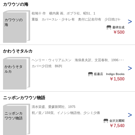
カワウソの海
椋鳩十 作 横内襄 画、ポプラ社、昭51、1
重版 カバースレ・少キレ有 奥付に記名印有 少日焼け有
カワウソの
海
書肆吉成
￥500
かわうそタルカ
ヘンリー・ウィリアムスン 海保眞夫訳、文芸春秋、1996、1
カバー少日焼 B6判
かわうそタ
ルカ
藍書店 Indigo Books
￥1,500
ニッポンカワウソ物語
清水栄盛、愛媛新聞社、1975
初／並／159頁、イノシシ物語他、少シミ少痛
ニッポンカ
ワウソ物語
金沢文圃閣
￥7,540