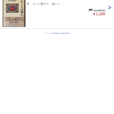
帯 カバー微ヤケ、微シミ
snowdrop
￥1,100
1
2
次へ>>
ページ上部へ戻る
プライバシーポリシー
よくある質問
特定商取引に関する法律に基づく表記
東京都古書籍商業協同組合
所在地：東京都千代田区神田小川町3-22 東京古書会館内
東京都公安委員会許可済 許可番号 301026602392