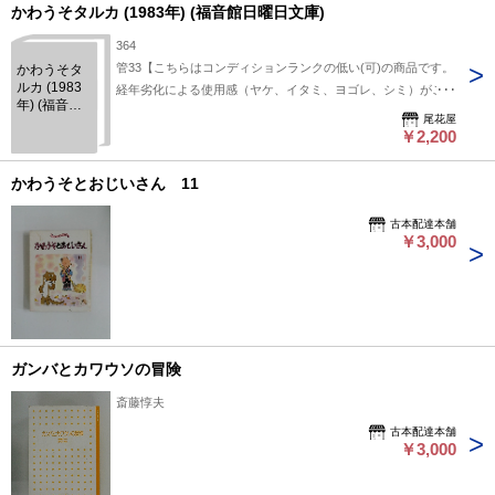
かわうそタルカ (1983年) (福音館日曜日文庫)
364
管33【こちらはコンディションランクの低い(可)の商品です。
かわうそタ
ルカ (1983
経年劣化による使用感（ヤケ、イタミ、ヨゴレ、シミ）がござ
年) (福音館
います。】付録や特典に関しては有るものを記載しておりま
尾花屋
日曜日文庫)
す。帯の有無は記載しておりません。
￥2,200
かわうそとおじいさん 11
古本配達本舗
￥3,000
ガンバとカワウソの冒険
斎藤惇夫
古本配達本舗
￥3,000