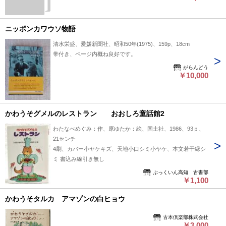
ニッポンカワウソ物語
清水栄盛、愛媛新聞社、昭和50年(1975)、159p、18cm
帯付き、ページ内概ね良好です。
がらんどう
￥10,000
かわうそグメルのレストラン おおしろ童話館2
わたなべめぐみ：作、原ゆたか：絵、国土社、1986、93ｐ、
21センチ
4刷、カバー小ヤケキズ、天地小口シミ小ヤケ、本文若干縁シ
ミ 書込み線引き無し
ぶっくいん高知 古書部
￥1,100
かわうそタルカ アマゾンの白ヒョウ
古本倶楽部株式会社
￥3,000