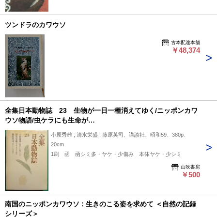
ツンドラのカワウソ
古本配達本舗
￥48,374
全集日本動物誌 23 生物が一日一種消えてゆく/ニッポンカワ
ウソ物語/虫ケラにも生命が…
小原秀雄 ; 清水栄盛 ; 藤原英司、講談社、昭和59、380p、
20cm
1刷 函 函シミ多・ヤケ・少傷み 本体ヤケ・少シミ
山吹書房
￥500
南国のニッポンカワウソ : 生きのこる姿を求めて ＜自然の記録
シリーズ＞