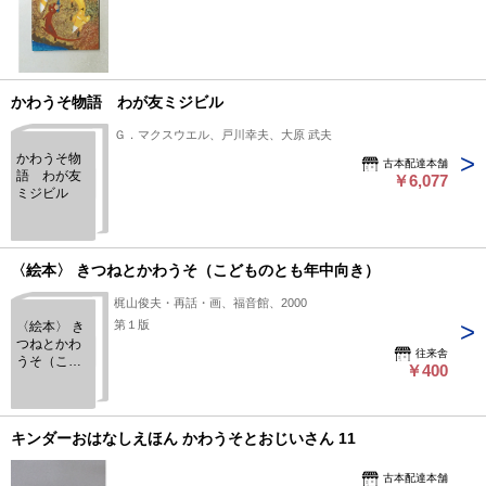
かわうそ物語 わが友ミジビル
Ｇ．マクスウエル、戸川幸夫、大原 武夫
かわうそ物
古本配達本舗
語 わが友
￥6,077
ミジビル
〈絵本〉 きつねとかわうそ（こどものとも年中向き）
梶山俊夫・再話・画、福音館、2000
第１版
〈絵本〉 き
つねとかわ
往来舎
うそ（こど
￥400
ものとも年
中向き）
キンダーおはなしえほん かわうそとおじいさん 11
古本配達本舗