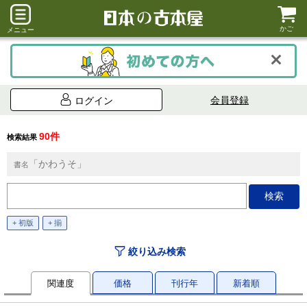
かご
メニュー
会員登録
ログイン
90件
検索結果
「かわうそ」
書名
+ 初版
+ 揃
絞り込み検索
関連度
価格
刊行年
新着順