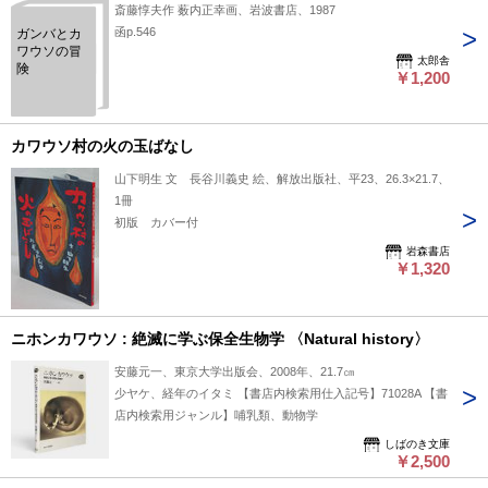
斎藤惇夫作 薮内正幸画、岩波書店、1987
函p.546
ガンバとカ
ワウソの冒
太郎舎
険
￥1,200
カワウソ村の火の玉ばなし
山下明生 文 長谷川義史 絵、解放出版社、平23、26.3×21.7、
1冊
初版 カバー付
岩森書店
￥1,320
ニホンカワウソ : 絶滅に学ぶ保全生物学 〈Natural history〉
安藤元一、東京大学出版会、2008年、21.7㎝
少ヤケ、経年のイタミ 【書店内検索用仕入記号】71028A 【書
店内検索用ジャンル】哺乳類、動物学
しばのき文庫
￥2,500