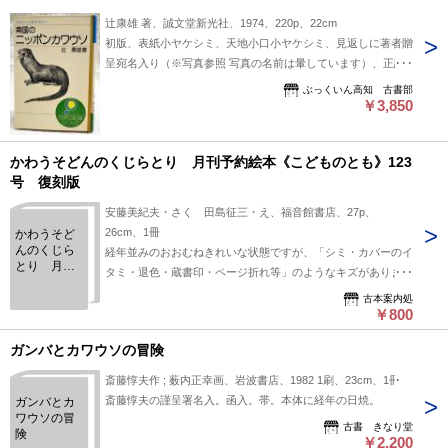
辻康雄 著、誠文堂新光社、1974、220p、22cm
初版、表紙小ヤケシミ、天地小口小ヤケシミ、見返しに著者贈
呈宛名入り（※写真参照 写真の名前は暈しています）、正誤
表有り、本文小ヤケ 書き込み線引き無し
ぶっくいん高知 古書部
￥3,850
かわうそどんのくじらとり 月刊予約絵本《こどものとも》123
号 復刻版
安藤美紀夫・さく 田島征三・え、福音館書店、27p、
26cm、1冊
かわうそど
んのくじら
経年並みのおおむねきれいな状態ですが、「シミ・カバーのイ
とり 月刊
タミ・退色・蔵書印・ページ折れ等」のようなキズがありま
予約絵本
す。
《こどもの
古本案内処
￥800
とも》123
号 復刻版
ガンバとカワウソの冒険
斎藤惇夫作 ; 薮内正幸画、岩波書店、1982 1刷、23cm、1冊
斎藤惇夫の謹呈署名入。函入。帯。本体に経年の日焼。
ガンバとカ
ワウソの冒
古書 きなり堂
険
￥2,200