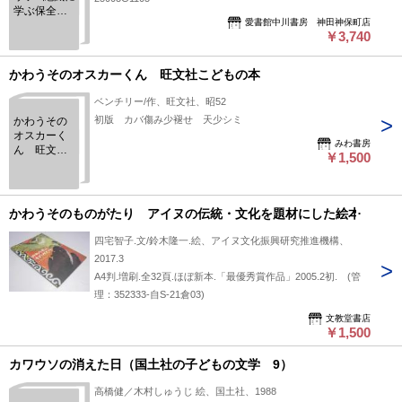
学ぶ保全生
愛書館中川書房 神田神保町店
物学 ＜
￥3,740
Natural
history＞
かわうそのオスカーくん 旺文社こどもの本
ベンチリー/作、旺文社、昭52
初版 カバ傷み少褪せ 天少シミ
かわうその
オスカーく
みわ書房
ん 旺文社
￥1,500
こどもの本
かわうそのものがたり アイヌの伝統・文化を題材にした絵本
四宅智子.文/鈴木隆一.絵、アイヌ文化振興研究推進機構、
2017.3
A4判.増刷.全32頁.ほぼ新本.「最優秀賞作品」2005.2初. (管
理：352333-自S-21倉03)
文教堂書店
￥1,500
カワウソの消えた日（国土社の子どもの文学 9）
高橋健／木村しゅうじ 絵、国土社、1988