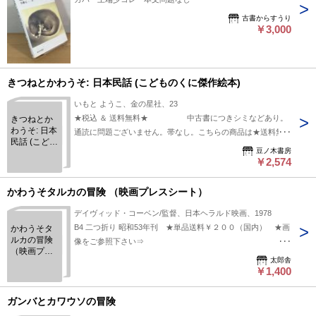
古書からすうり
￥3,000
きつねとかわうそ: 日本民話 (こどものくに傑作絵本)
いもと ようこ、金の星社、23
★税込 ＆ 送料無料★ 中古書につきシミなどあり。
きつねとか
わうそ: 日本
通読に問題ございません。帯なし。こちらの商品は★送料無料
民話 (こども
★でお届けいたします。
豆ノ木書房
のくに傑作
￥2,574
絵本)
かわうそタルカの冒険 （映画プレスシート）
デイヴィッド・コーベン/監督、日本ヘラルド映画、1978
B4 二つ折り 昭和53年刊 ★単品送料￥２００（国内） ★画
かわうそタ
ルカの冒険
像をご参照下さい⇒
（映画プレ
https://www.dropbox.com/s/ykoyro1i4lz7unl/109015-.jpg?dl=0
太郎舎
スシート）
￥1,400
ガンバとカワウソの冒険