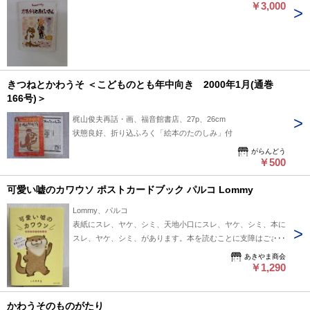
￥3,000
きつねとかわうそ ＜こどものとも年中向き 2000年1月(通巻
166号)＞
梶山俊夫再話・画、福音館書店、27p、26cm
状態良好、折り込ふろく「絵本のたのしみ」付
がらんどう
￥500
可愛い嘘のカワウソ ポストカードブック パルコ Lommy
Lommy、パルコ
表紙にスレ、ヤケ、シミ、天地小口にスレ、ヤケ、シミ、本に
スレ、ヤケ、シミ、があります。本を読むことに支障はござい
ません。※注意事項※■毎商品チェック後出品しております
あきやま商会
が、中古品ということもあり、多少の書き込み等のチェック漏
￥1,290
れがあった際はご容赦下さい。■付録等の付属品がある商品の
場合、記載されていない物は『付属なし』とご理解下さい。■
かわうそのものがたり
併売販売をしているため、在庫切れの場合はキャンセルとなり