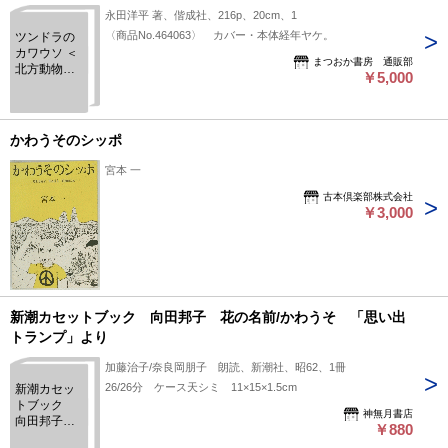
永田洋平 著、偕成社、216p、20cm、1
〈商品No.464063〉 カバー・本体経年ヤケ。
ツンドラの
カワウソ ＜
まつおか書房 通販部
北方動物記
￥5,000
2＞
かわうそのシッポ
宮本 一
古本倶楽部株式会社
￥3,000
新潮カセットブック 向田邦子 花の名前/かわうそ 「思い出
トランプ」より
加藤治子/奈良岡朋子 朗読、新潮社、昭62、1冊
26/26分 ケース天シミ 11×15×1.5cm
新潮カセッ
トブック
神無月書店
向田邦子
￥880
花の名前/か