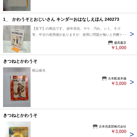
1_ かわうそとおじいさん キンダーおはなしえほん 240273
【並下】の商品です。 経年劣化、ヤケ、汚れ、シミ、キズ
等、中古の使用感がありますが、使用に問題が無いと判断し出
品しております。 完璧にはチェックしておりませんので、見
盛高書店
落としの可能性が有る事をご理解頂き、ご検討下さい。 商品
￥1,000
の詳細について知りたい場合は、お問合せ下さいませ。 ■I■注
意事項■I■ クリーニングしておりません。ホコリや汚れは現状
きつねとかわうそ
になります。 基本的にお振込を確認した翌日発送となります
梶山俊夫
が、土・日・祝日は発送作業出来ませんのでご了承ください。
お問い合わせの回答は当日に回答出来ない場合があり、翌日が
古本配達本舗
￥3,000
土・日の場合は月曜日、祝日の場合は次の日になる場合があり
ます。 ■I■キャンセル・返品について■I■ 商品説明や注意事項
に記載している内容に関する返品や返金には一切お応え出来ま
せん。 ■I■落札後の取引について■I■ 基本的にお振込を確認し
た翌日発送となりますが、土・日・祝日は発送作業出来ません
のでご了承ください。 落札後48時間以内にご連絡がない場
きつねとかわうそ
合、5日以内にご入金いただけない場合はご購入を取り消させ
て頂く場合があります。 ■I■同梱発送について■I■ 同梱発送は
古本倶楽部株式会社
￥3,000
対応しておりません。