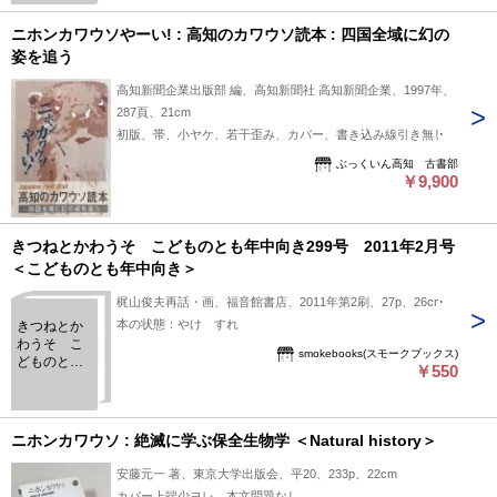
ニホンカワウソやーい! : 高知のカワウソ読本 : 四国全域に幻の
姿を追う
高知新聞企業出版部 編、高知新聞社 高知新聞企業、1997年、
287頁、21cm
初版、帯、小ヤケ、若干歪み、カバー、書き込み線引き無し
ぶっくいん高知 古書部
￥9,900
きつねとかわうそ こどものとも年中向き299号 2011年2月号
＜こどものとも年中向き＞
梶山俊夫再話・画、福音館書店、2011年第2刷、27p、26cm
本の状態：やけ すれ
きつねとか
わうそ こ
smokebooks(スモークブックス)
どものとも
￥550
年中向き299
号 2011年
2月号 ＜こ
どものとも
ニホンカワウソ : 絶滅に学ぶ保全生物学 ＜Natural history＞
年中向き＞
安藤元一 著、東京大学出版会、平20、233p、22cm
カバー上端少ヨレ 本文問題なし