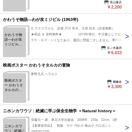
長山書店
￥2,200
かわうそ物語―わが友ミジビル (1963年)
G.マクスウエル 訳者:戸川 幸夫、大原 武夫（訳者複数）
★税込 ＆ 送料無料★ 1973年発行。中古書としてヒ
かわうそ物
語―わが友
ヤケ・キズ・シミなどあり。通読に問題ございません。帯な
ミジビル
し。こちらの商品は★送料無料★でお届けいたします。
豆ノ木書房
(1963年)
￥6,033
映画ポスター かわうそタルカの冒険
夢野凡天 ヘラルド
映画ポスタ
喇嘛舎
ー かわうそ
￥3,300
タルカの冒
険
ニホンカワウソ : 絶滅に学ぶ保全生物学 ＜Natural history＞
安藤元一 著、東京大学出版会、2008年、233p、22cm、1冊
【倉庫保管品】 初版 ヤケ 汚れ小 痛み小 小口点シミ
ニホンカワ
ウソ : 絶滅に
25003G1105