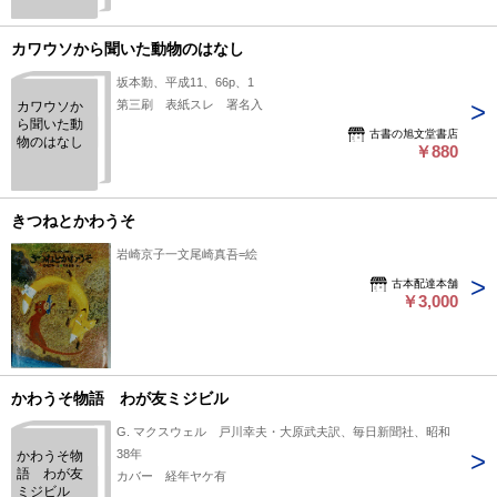
わうそ
「思い出ト
ランプ」よ
カワウソから聞いた動物のはなし
り
坂本勤、平成11、66p、1
第三刷 表紙スレ 署名入
カワウソか
ら聞いた動
古書の旭文堂書店
物のはなし
￥880
きつねとかわうそ
岩崎京子一文尾崎真吾=絵
古本配達本舗
￥3,000
かわうそ物語 わが友ミジビル
G. マクスウェル 戸川幸夫・大原武夫訳、毎日新聞社、昭和
38年
かわうそ物
語 わが友
カバー 経年ヤケ有
ミジビル