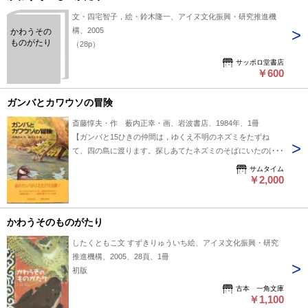
ます。予めご了承ください。
文・四宅智子，絵・鈴木隆一、アイヌ文化振興・研究推進機
構、2005
かわうその
ものがたり
（28p）
サッポロ堂書店
￥600
ガンバとカワウソの冒険
斎藤惇夫・作 薮内正幸・画、岩波書店、1984年、1冊
【ガンバと15ひきの仲間は，ゆくえ不明のネズミをたずね
て、四の島に渡ります。探しあてたネズミのそばにいたのは、
死に絶えたはずの2ひきのカワウソでした。凶暴な野犬と戦い
サムタイム
ながら、カワウソの仲間が生き残っているかもしれない伝説の
￥2,000
河「豊かな流れ」をめざして冒険がはじまります。】第6刷、
ハードバウンド、23cm x 16.5cm、箱、帯、546p、本体：三方
に少ヤケ有り、本文：余白を中心に少ヤケ有り、表紙：経年
かわうそのものがたり
並、箱：経年の自然なツカレと汚れ有り、帯：背に小切れ有
したくともこ文 すずきりゅういち絵、アイヌ文化振興・研究
り ◎配送荷姿：レターパック・プラス
推進機構、2005、28頁、1冊
初版
古本 一角文庫
￥1,100