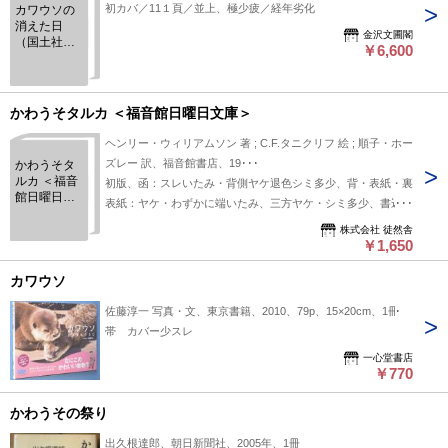
初カバ／11１頁／並上、極少疲／経年劣化
カワウソの
消えた日
金沢文圃閣
（国土社の
￥6,600
子どもの文
学 9）
かわうそタルカ ＜福音館日曜日文庫＞
ヘンリー・ウィリアムソン 著 ; C.F.タニクリフ 絵 ; 順子・ホー
ズレー 訳、福音館書店、19･･･
かわうそタ
ルカ ＜福音
初版、函：スレいたみ・背側ヤケ退色シミ多少、背・表紙・裏
館日曜日文
表紙：ヤケ・わずかに端いたみ、三方ヤケ・シミ多少、書込折
庫＞
れなし
株式会社 徒然舎
￥1,650
カワウソ
佐藤淳一 写真・文、東京書籍、2010、79p、15×20cm、1冊
帯 カバー少スレ
一心堂書店
￥770
かわうその祭り
出久根達郎、朝日新聞社、2005年、1冊