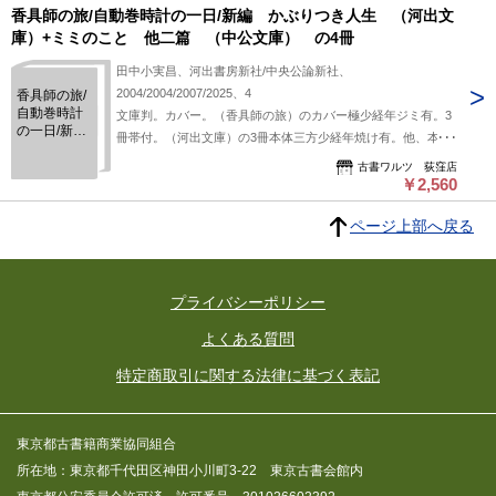
香具師の旅/自動巻時計の一日/新編 かぶりつき人生 （河出文
庫）+ミミのこと 他二篇 （中公文庫） の4冊
田中小実昌、河出書房新社/中央公論新社、
2004/2004/2007/2025、4
香具師の旅/
自動巻時計
文庫判。カバー。（香具師の旅）のカバー極少経年ジミ有。3
の一日/新
冊帯付。（河出文庫）の3冊本体三方少経年焼け有。他、本体
編 かぶり
良好。初版。定価合計：3280円+税。ベージュ色/黄色/白色/水
つき人生
古書ワルツ 荻窪店
色背カバー。（河出文庫/中公文庫版）。
￥2,560
（河出文
庫）+ミミの
こと 他二
ページ上部へ戻る
篇 （中公
文庫） の4
冊
プライバシーポリシー
よくある質問
特定商取引に関する法律に基づく表記
東京都古書籍商業協同組合
所在地：東京都千代田区神田小川町3-22 東京古書会館内