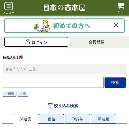
かご
メニュー
会員登録
ログイン
1件
検索結果
「ミミのこと」
書名
+ 初版
+ 揃
絞り込み検索
関連度
価格
刊行年
新着順