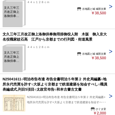
４４ｘ１２８ｃｍ
文久三年三
古地図と城 城郭文庫
月改正御上
￥38,500
洛御供奉御
用掛御役人
附 木版
御入京大名
役職家紋石
文久三年三月改正御上洛御供奉御用掛御役人附 木版 御入京大
高 江戸か
名役職家紋石高 江戸から京都までの行列図・街道風景
ら京都まで
の行列図・
４４ｘ１２８ｃｍ
街道風景
文久三年三
古地図と城 城郭文庫
月改正御上
￥38,500
洛御供奉御
用掛御役人
附 木版
御入京大名
役職家紋石
N25041611○明治布告布達 布告全書明治５年第２ 外史局編纂○地
高 江戸か
所永代売買を許す○大坂より京都まで鉄道建築を知会すべし○職員
ら京都まで
表編成式,列目5項目○太政官布告○和本古書古文書
の行列図・
街道風景
N25041611○明治布告布達 布告全書明治５年第２ 外史局編纂○
地所永代売買を許す○大坂より京都まで鉄道建築を知会すべし
○職員表編成式,列目5項目○太政官布告○和本古書古文書 明治布
ひぐま堂
告布達 布告全書明治５年第２ 外史局編纂○地所永代売買を許
￥2,000