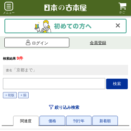
かご
メニュー
会員登録
ログイン
9件
検索結果
「京都まで」
書名
+ 初版
+ 揃
絞り込み検索
関連度
価格
刊行年
新着順