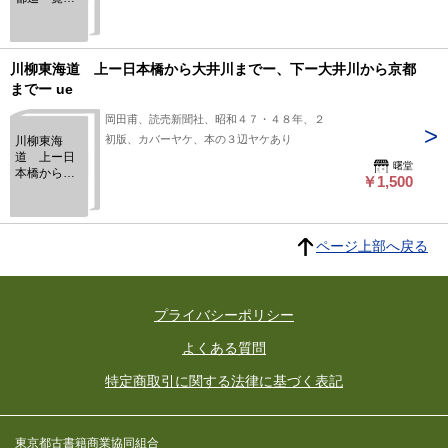
貞秀錦絵2枚
続岡崎から
名古屋、京
都まで
川柳東海道 上ー日本橋から大井川までー、下ー大井川から京都
までー ue
岡田甫、読売新聞社、昭和４７・４８年、２
初版、カバーヤケ、本の３辺ヤケあり
川柳東海
道 上ー日
曙堂
本橋から大
￥1,500
井川まで
ー、下ー大
井川から京
都までー ue
ページ上部へ戻る
プライバシーポリシー
よくある質問
特定商取引に関する法律に基づく表記
東京都古書籍商業協同組合