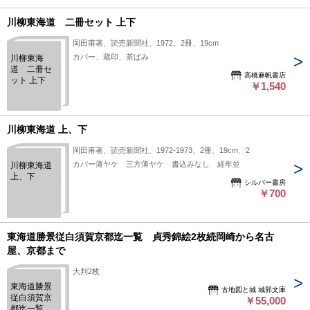
す○大坂より京都まで鉄道建築を知会すべし○職員表編成式,列
川柳東海道 二冊セット 上下
目5項目○太政官布告○和本古書古文書 180ｘ120mm ３丁＋１
表 汚れがあります
岡田甫著、読売新聞社、1972、2冊、19cm
カバー、蔵印、茶ばみ
川柳東海
道 二冊セ
高橋麻帆書店
ット 上下
￥1,540
川柳東海道 上、下
岡田甫著、読売新聞社、1972-1973、2冊、19cm、2
カバー薄ヤケ 三方薄ヤケ 書込みなし 経年並
川柳東海道
上、下
シルバー書房
￥700
東海道勝景従白須賀京都迄一覧 貞秀錦絵2枚続岡崎から名古
屋、京都まで
大判2枚
東海道勝景
古地図と城 城郭文庫
従白須賀京
￥55,000
都迄一覧