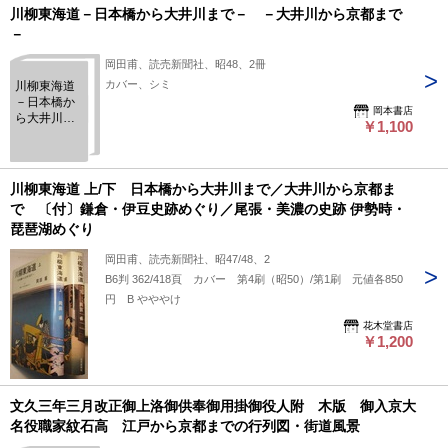
川柳東海道－日本橋から大井川まで－ －大井川から京都まで
－
岡田甫、読売新聞社、昭48、2冊
カバー、シミ
川柳東海道
－日本橋か
岡本書店
ら大井川ま
￥1,100
で－ －大
井川から京
都まで－
川柳東海道 上/下 日本橋から大井川まで／大井川から京都ま
で 〔付〕鎌倉・伊豆史跡めぐり／尾張・美濃の史跡 伊勢時・
琵琶湖めぐり
岡田甫、読売新聞社、昭47/48、2
B6判 362/418頁 カバー 第4刷（昭50）/第1刷 元値各850
円 B やややけ
花木堂書店
￥1,200
文久三年三月改正御上洛御供奉御用掛御役人附 木版 御入京大
名役職家紋石高 江戸から京都までの行列図・街道風景