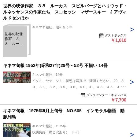
世界の映像作家 ３８ ルーカス スピルバーグとハリウッド・
ルネッサンスの作家たち スコセッシ マザースキー J アヴィ
ルドセンほか
キネマ旬報社、昭和５５年
世界の映像
ダストボックス
作家 ３
￥1,010
８ ルーカ
ス スピル
バーグとハ
リウッド・
ルネッサン
キネマ旬報 1952年(昭和27年)29号～52号 不揃い 14冊
スの作家た
ち スコセ
キネマ旬報社、14冊
ッシ マザ
イタミ、ヤケ、シミ、状態は写真でご確認ください。 29、３
ースキー J
０、３１、３２、３５、３６、４０、41、４３、４５、４
アヴィルド
センほか
６、４７、51、５２号 清水千代太、双葉十三郎、植草甚一、
ブックセンター・キャンパス
小林一三、野口久光 他
￥7,700
キネマ旬報 1975年9月上旬号 NO.665 インモラル物語 動
脈列島
キネマ旬報社、1975年
状態良好（綴じ穴あり） [L-6]