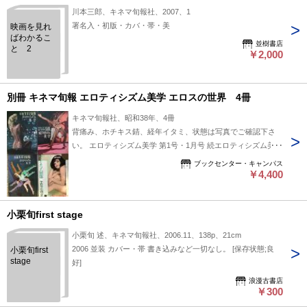
川本三郎、キネマ旬報社、2007、1
署名入・初版・カバ・帯・美
映画を見れ
ばわかるこ
並樹書店
と 2
￥2,000
別冊 キネマ旬報 エロティシズム美学 エロスの世界 4冊
キネマ旬報社、昭和38年、4冊
背痛み、ホチキス錆、経年イタミ、状態は写真でご確認下さ
い。 エロティシズム美学 第1号・1月号 続エロティシズム美学
第2号・3月号 エロティシズム美学 第4号 エロスの世界 第3号
ブックセンター・キャンパス
5月号 ブリジット・バルドー、マリリン・モンロー
￥4,400
小栗旬first stage
小栗旬 述、キネマ旬報社、2006.11、138p、21cm
2006 並装 カバー・帯 書き込みなど一切なし。 [保存状態;良
小栗旬first
stage
好]
浪漫古書店
￥300