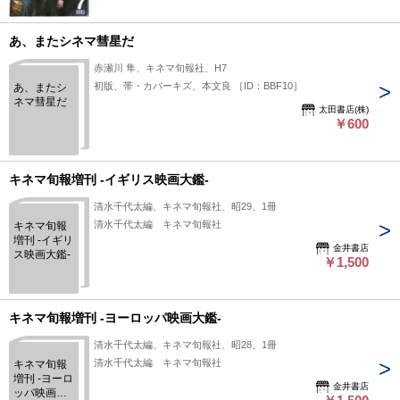
あ、またシネマ彗星だ
赤瀬川 隼、キネマ旬報社、H7
初版、帯・カバーキズ、本文良 ［ID：BBF10］
あ、またシ
ネマ彗星だ
太田書店(株)
￥600
キネマ旬報増刊 -イギリス映画大鑑-
清水千代太編、キネマ旬報社、昭29、1冊
清水千代太編 キネマ旬報社
キネマ旬報
増刊 -イギリ
金井書店
ス映画大鑑-
￥1,500
キネマ旬報増刊 -ヨーロッパ映画大鑑-
清水千代太編、キネマ旬報社、昭28、1冊
清水千代太編 キネマ旬報社
キネマ旬報
増刊 -ヨーロ
金井書店
ッパ映画大