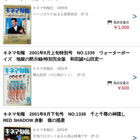
キネマ旬報社、1995年
ページ少ヤケあるも状態良好 [P-2]
風前堂書店
￥1,000
キネマ旬報 2001年9月上旬特別号 NO.1339 ウォーターボー
イズ 地獄の黙示録/特別完全版 和田誠×山田宏一
キネマ旬報社、2001年
概ね良好（小口地少シミ） [P-2]
風前堂書店
￥600
キネマ旬報 2001年8月下旬号 NO.1338 千と千尋の神隠し
RED SHADOW 赤影 猿の惑星
キネマ旬報社、2001年
天地小口少シミあるも他は綺麗です [P-2]