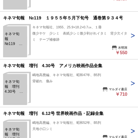
キネマ旬報 №119 １９５５年５月下旬号 通巻第９３４号
キネマ旬報社、1955、25.9×18.2×0.7㎝、１冊
微少ヤケ 少シミ 表紙少シミ微少剥がれイタミ 背少欠イタ
キネマ旬
報
ミ テープ補修跡
№119 １
水明洞
９５５年５
￥550
月下旬号
通巻第９３
４号
キネマ旬報 増刊 4.30号 アメリカ映画作品全集
嶋地高麿編、キネマ旬報社、昭和47年、B5判
背破れ 傷み
キネマ旬
報 増刊
マルダイ書店
4.30号 ア
￥710
メリカ映画
作品全集
キネマ旬報 増刊 6.12号 世界映画作品・記録全集
嶋地高麿編、キネマ旬報社、昭和52年、B5判
天地小口シミ
キネマ旬
報 増刊
マルダイ書店