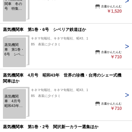
関車 冬の
古書かんたんむ
号 特集・
￥1,520
森と湖の記
者ほか 昭
和44年
蒸気機関車 第1巻・6号 シベリア鉄道ほか
キネマ旬報社、キネマ旬報社、昭43、1
B5 表装に少イタミ
蒸気機関
車 第1巻・
古書かんたんむ
6号 シベリ
￥710
ア鉄道ほか
蒸気機関車 4月号 昭和43年 世界の珍機・台湾のシェー式機
関車ほか
キネマ旬報社、キネマ旬報社、昭43、1
B5 表装に少イタミ
蒸気機関
車 4月号
古書かんたんむ
昭和43年
￥710
世界の珍
機・台湾の
シェー式機
関車ほか
蒸気機関車 第1巻・2号 関沢新一カラー選集ほか