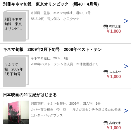
別冊キネマ旬報 東京オリンピック (昭40・4月号)
市川崑・監修、キネマ旬報社、昭40、1冊
B5 210頁 背少傷み 小口少ヤケ
別冊キネマ
旬報 東京
有時文庫
オリンピッ
￥1,000
ク (昭40・
4月号)
キネマ旬報 2009年2月下旬号 2008年ベスト・テン
キネマ旬報社、2009、1冊
2008年ベスト・テン＆個人賞 本体使用感アリ
キネマ旬
報 2009年
ふる本や
2月下旬号
￥1,000
2008年ベス
ト・テン
日本映画の21世紀がはじまる
阿部嘉昭、キネマ旬報社、2005年、四六判、1冊
カバー背少褪色 帯 並 厚さが三センチを超えるため発送
はレターパックプラス
高山文庫
￥1,000