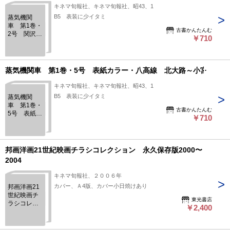
キネマ旬報社、キネマ旬報社、昭43、1
B5 表装に少イタミ
蒸気機関
車 第1巻・
古書かんたんむ
2号 関沢新
￥710
一カラー選
集ほか
蒸気機関車 第1巻・5号 表紙カラー・八高線 北大路～小宮
キネマ旬報社、キネマ旬報社、昭43、1
B5 表装に少イタミ
蒸気機関
車 第1巻・
古書かんたんむ
5号 表紙カ
￥710
ラー・八高
線 北大路
～小宮
邦画洋画21世紀映画チラシコレクション 永久保存版2000〜
2004
キネマ旬報社、２００６年
カバー、Ａ4版、カバー小日焼けあり
邦画洋画21
世紀映画チ
東光書店
ラシコレク
￥2,400
ション 永
久保存版
2000〜2004