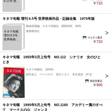
6.12号 世界
￥710
映画作品・
記録全集
キネマ旬報 増刊 6.5号 世界映画作品・記録全集 1975年版
嶋地高麿編、キネマ旬報社、昭和50年、B5判
後表紙切れ
キネマ旬報
増刊 6.5号
マルダイ書店
世界映画作
￥710
品・記録全
集 1975年
版
キネマ旬報 1955年3月上旬号 NO.112 シナリオ 女のひと
とき
キネマ旬報社、1955年
経年並上 ページヤケ 背少イタミ 本文良好 [P-2]
風前堂書店
￥900
キネマ旬報 1995年5月上旬号 NO.1160 アカデミー賞のすべ
て マークスの山 ジャンヌ