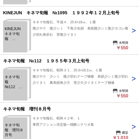
９８８年２
月下旬号
KINEJUN キネマ旬報 №1095 １９９２年１２月上旬号
キネマ旬報社、平成４、25.6×18㎝、１冊
微少ヤケ 微少シミ 下角少虫損 表紙微少シミ微少ヨゴレ微
KINEJUN
キネマ旬
少切れ角折れ 背微少イタミ
報
水明洞
№1095 １
￥550
９９２年１
２月上旬号
キネマ旬報 №112 １９５５年３月上旬号
キネマ旬報社、昭和３１、25.6×18.2㎝、１冊
微少ヤケ 少シミ 微少切れテープ補修 表紙少シミ微少切れ
キネマ旬
報
少イタミ 裏表紙角少欠 背少欠少イタミテープ補修
№112 １
水明洞
９５５年３
￥550
月上旬号
キネマ旬報 増刊８月号
キネマ旬報社、昭和４２年、１
東西アクション決定版―残酷シナリオ集
キネマ旬
報 増刊８
曙堂
月号
￥1,010