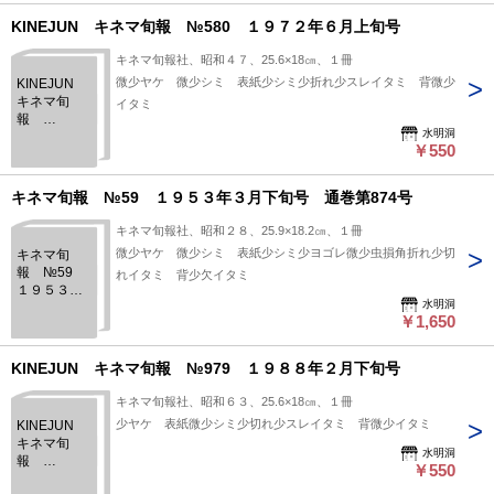
KINEJUN キネマ旬報 №580 １９７２年６月上旬号
キネマ旬報社、昭和４７、25.6×18㎝、１冊
微少ヤケ 微少シミ 表紙少シミ少折れ少スレイタミ 背微少
KINEJUN
キネマ旬
イタミ
報
水明洞
№580 １
￥550
９７２年６
月上旬号
キネマ旬報 №59 １９５３年３月下旬号 通巻第874号
キネマ旬報社、昭和２８、25.9×18.2㎝、１冊
微少ヤケ 微少シミ 表紙少シミ少ヨゴレ微少虫損角折れ少切
キネマ旬
報 №59
れイタミ 背少欠イタミ
１９５３年
水明洞
３月下旬
￥1,650
号 通巻第
874号
KINEJUN キネマ旬報 №979 １９８８年２月下旬号
キネマ旬報社、昭和６３、25.6×18㎝、１冊
少ヤケ 表紙微少シミ少切れ少スレイタミ 背微少イタミ
KINEJUN
キネマ旬
水明洞
報
￥550
№979 １