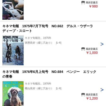
風前堂書店
￥980
キネマ旬報 1975年7月下旬号 NO.662 デルス・ウザーラ
ディープ・スロート
キネマ旬報社、1975年
状態良好（綴じ穴あり） [L-6]
風前堂書店
￥1,000
キネマ旬報 1976年6月上旬号 NO.684 ベンジー エリック
の青春
キネマ旬報社、1976年
概ね良好（綴じ穴あり） [L-6]
風前堂書店
￥1,200