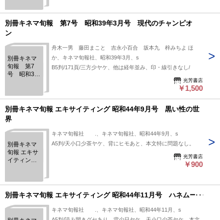
ム美学
別冊キネマ旬報 第7号 昭和39年3月号 現代のチャンピオ
ン
舟木一男 藤田まこと 吉永小百合 坂本九 梓みちよ ほ
か、キネマ旬報社、昭和39年3月、s
別冊キネマ
旬報 第7
B5判/171頁/三方少ヤケ、他は経年並み、印・線引きなし/
号 昭和39
光芳書店
年3月号 現
￥1,500
代のチャン
ピオン
別冊キネマ旬報 エキサイティング 昭和44年9月号 黒い性の世
界
キネマ旬報社 .、キネマ旬報社、昭和44年9月、s
A5判/天小口少茶ヤケ、背にヒモあと、本文特に問題なし。
別冊キネマ
旬報 エキサ
光芳書店
イティング
￥900
昭和44年9月
号 黒い性
の世界
別冊キネマ旬報 エキサイティング 昭和44年11月号 ハネムーン
キネマ旬報社 .、キネマ旬報社、昭和44年11月、s
A5判/読み開きグセあり、背少日ヤケ、天小口少茶ヤケ、本文