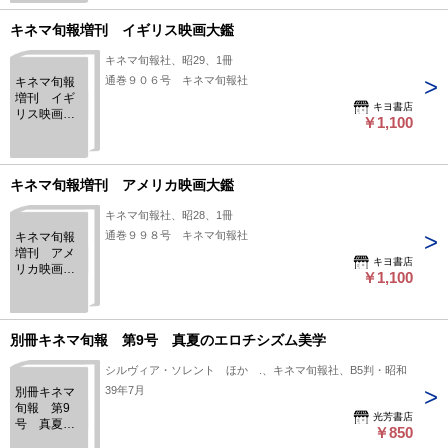
キネマ旬報増刊 イギリス映画大鑑
キネマ旬報社、昭29、1冊
通巻９０６号 キネマ旬報社
キネマ旬報
増刊 イギ
キヨ書店
リス映画大
￥1,100
鑑
キネマ旬報増刊 アメリカ映画大鑑
キネマ旬報社、昭28、1冊
通巻９９８号 キネマ旬報社
キネマ旬報
増刊 アメ
キヨ書店
リカ映画大
￥1,100
鑑
別冊キネマ旬報 第9号 真夏のエロチシズム美学
シルヴィア・ソレント ほか .、キネマ旬報社、B5判・昭和
39年7月
別冊キネマ
旬報 第9
光芳書店
号 真夏の
￥850
エロチシズ