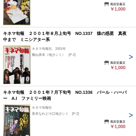
風前堂書店
￥1,000
キネマ旬報 ２００１年８月上旬号 NO.1337 猿の惑星 真夜
中まで ミニシアター系
キネマ旬報社、2001年
概ね美本（地少シミ） [P-2]
風前堂書店
￥1,000
キネマ旬報 ２００１年７月下旬号 NO.1336 パール・ハーバ
ー A.I ファミリー映画
キネマ旬報社
美本なれど小口地少シミ [P-2]
風前堂書店
￥1,000