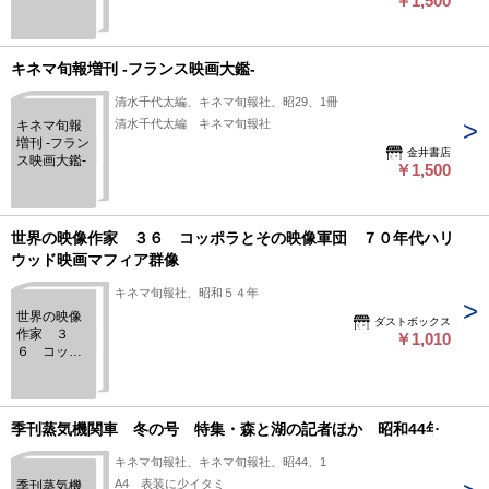
￥1,500
鑑-
キネマ旬報増刊 -フランス映画大鑑-
清水千代太編、キネマ旬報社、昭29、1冊
清水千代太編 キネマ旬報社
キネマ旬報
増刊 -フラン
金井書店
ス映画大鑑-
￥1,500
世界の映像作家 ３６ コッポラとその映像軍団 ７０年代ハリ
ウッド映画マフィア群像
キネマ旬報社、昭和５４年
世界の映像
ダストボックス
作家 ３
￥1,010
６ コッポ
ラとその映
像軍団 ７
０年代ハリ
ウッド映画
季刊蒸気機関車 冬の号 特集・森と湖の記者ほか 昭和44年
マフィア群
像
キネマ旬報社、キネマ旬報社、昭44、1
A4 表装に少イタミ
季刊蒸気機