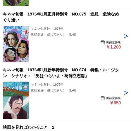
キネマ旬報 1976年1月正月特別号 NO.675 追想 危険なめ
ぐり逢い
キネマ旬報社、1976年
状態良好（綴じ穴あり） [L-6]
風前堂書店
￥1,200
キネマ旬報 1976年1月新年特別号 NO.674 特集：ル・ジタ
ン シナリオ：「男はつらいよ・葛飾立志篇」
キネマ旬報社、1976年
状態良好（綴じ穴あり） [L-6]
風前堂書店
￥950
映画を見ればわかること 2