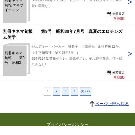
別冊キネマ
旬報 エキサ
特に問題なし。
イティング
光芳書店
昭和44年11
￥900
月号 ハネ
ムーン
別冊キネマ旬報 第9号 昭和39年7月号 真夏のエロチシズ
ム美学
ジュディー・パーカー 林冬子 小鷹信光 山根祥敬 ほか、
キネマ旬報社、昭和39年7月、s
別冊キネマ
旬報 第9
B5判/154頁/背角少キレ、表紙少スレ、他は経年並み、印・線
号 昭和39
引きなし/
年7月号 真
夏のエロチ
光芳書店
￥800
シズム美学
1
2
3
4
次へ>>
ページ上部へ戻る
プライバシーポリシー
よくある質問