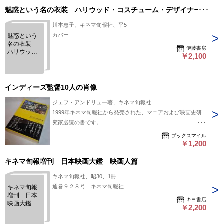
魅惑という名の衣装 ハリウッド・コスチューム・デザイナー史
川本恵子、キネマ旬報社、平5
カバー
魅惑という
名の衣装
伊藤書房
ハリウッ
￥2,100
ド・コスチ
ューム・デ
ザイナー史
インディーズ監督10人の肖像
ジェフ・アンドリュー著、キネマ旬報社
1999年キネマ旬報社から発売された、マニアおよび映画史研
究家必読の書です。
ここにはインディーズ時代のデビット・リンチ クエインティ
ブックスマイル
ン・タランティーノが記載されています。
￥1,200
中古本、単行本ソフトカバー 全575ページ
キネマ旬報増刊 日本映画大鑑 映画人篇
本の状態：B下 微妙な破れ、擦れ、汚れ多少あり
本のサイズ：W15cm D3cm H21.5cm 重さ：約790g
キネマ旬報社、昭30、1冊
通巻９２８号 キネマ旬報社
キネマ旬報
増刊 日本
キヨ書店
映画大鑑
￥2,200
映画人篇