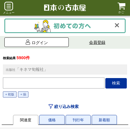
かご
メニュー
会員登録
ログイン
5900件
検索結果
「キネマ旬報社」
出版社
+ 初版
+ 揃
絞り込み検索
関連度
価格
刊行年
新着順