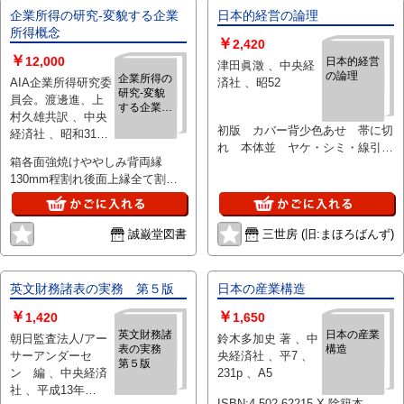
企業所得の研究-変貌する企業
日本的経営の論理
所得概念
￥
2,420
￥
12,000
日本的経営
津田眞澂 、中央経
の論理
企業所得の
AIA企業所得研究委
済社 、昭52
研究-変貌
員会。渡邊進、上
する企業所
村久雄共訳 、中央
得概念
初版 カバー背少色あせ 帯に切
経済社 、昭和31年
れ 本体並 ヤケ・シミ・線引・
12月初
箱各面強焼けややしみ背両縁
書き込みはございません。
130mm程割れ後面上縁全て割れ
表面接着及びテープ補修上下割れ
口やや傷み上角少欠損下角割れ接
着及びテープ補修。表紙背上に小
誠巌堂図書
三世房 (旧:まほろばんず)
擦傷、天地小口経年少しみ。本自
体の状態は経年を考える限り悪く
はありませんが、箱の状態が気に
英文財務諸表の実務 第５版
日本の産業構造
なりそうな方にはお勧めしませ
￥
￥
ん。
1,420
1,650
英文財務諸
日本の産業
朝日監査法人/アー
鈴木多加史 著 、中
表の実務
構造
サーアンダーセ
央経済社 、平7 、
第５版
ン 編 、中央経済
231p 、A5
社 、平成13年
ISBN:4-502-62215-X 除籍本