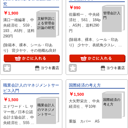
究
￥
990
￥
1,900
管理会計入
佐藤精一 、中央経
門
文献学説に
溝口一雄編著 、中
済社 、S61 、184p
よる管理会
央経済社 、S59 、
、A5判 、送料290
計論の研究
193 、A5判 、送料
円
290円
(除籍本、裸本、シール・印あ
(除籍本、裸本、シール・印あ
り) 少ヤケ、表紙角少スレ、本
り) 背少ヤケ、その他概ね良好
文特に問題なし
ヨウキ書店
ヨウキ書店
職業会計人のマネジメントサー
国際経済の考え方
ビス入門
￥
1,500
￥
1,500
国際経済の
大矢野栄次 、中央
考え方
職業会計人
エドワード・L. サ
経済社 、平10年
のマネジメ
マー他／日本公認
ントサービ
会計士協会訳 、中
ス入門
重版 カバー A5
央経済社 、S55 、