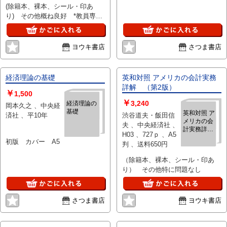
208p 、A5判 、送
(除籍本、裸本、シール・印あ
料290円
り) その他概ね良好 *教員専用
使用品
ヨウキ書店
さつま書店
経済理論の基礎
英和対照 アメリカの会計実務
詳解 （第2版）
￥
1,500
￥
3,240
経済理論の
岡本久之 、中央経
基礎
英和対照 ア
済社 、平10年
渋谷道夫・飯田信
メリカの会
夫 、中央経済社 、
計実務詳
H03 、727ｐ 、A5
解 （第2
初版 カバー A5
判 、送料650円
版）
（除籍本、裸本、シール・印あ
り） その他特に問題なし
さつま書店
ヨウキ書店