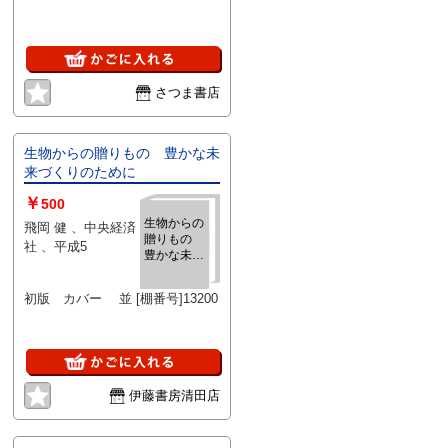
さつま書店
生物からの贈りもの 豊かな未
来づくりのために
￥
500
生物からの
飛岡 健 、中央経済
贈りもの
社 、平成5
豊かな未来
づくりのた
めに
初版 カバー 並 [棚番号]13200
伊藤書房清田店