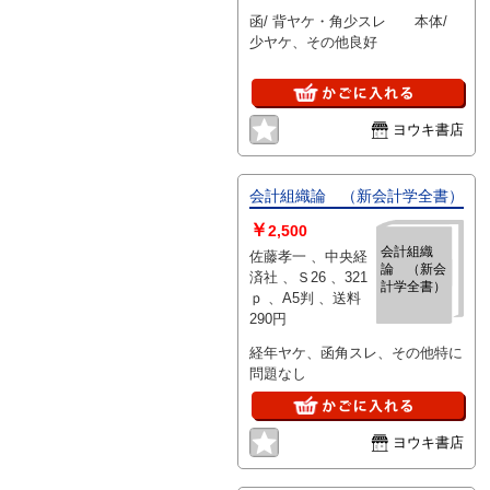
函/ 背ヤケ・角少スレ 本体/
少ヤケ、その他良好
ヨウキ書店
会計組織論 （新会計学全書）
￥
2,500
会計組織
佐藤孝一 、中央経
論 （新会
済社 、Ｓ26 、321
計学全書）
ｐ 、A5判 、送料
290円
経年ヤケ、函角スレ、その他特に
問題なし
ヨウキ書店