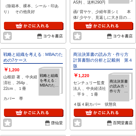
A5判 、送料290円
（除籍本、裸本、シール・印あ
り） その他良好
函/ 背ヤケ、少経年茶シミ 本
体/ 少ヤケ、見返しに大き目の蔵
印、その他良好。
ヨウキ書店
ヨウキ書店
戦略と組織を考える : MBAのた
商法決算書の読み方・作り方
めの7ケース
計算書類の分析と記載例 第４
版
￥
1,200
￥
1,220
戦略と組織
山根節 著 、中央経
を考える :
商法決算書
済社 、264p 、
センチュリー監査
MBAのため
の読み方・
22cm 、１冊
法人 、中央経済社
の7ケース
作り方 計
、平９ 、１冊
算書類の分
カバー 帯
析と記載
４版４刷カバー 状態良
例 第４版
啓仙堂
百間堂書店