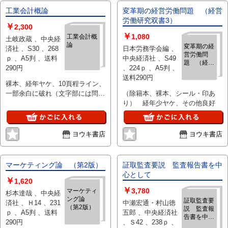
工業会計概論
変革期の経営労働問題 （経営
労働研究双書3）
￥
2,300
￥
1,080
工業会計概
土岐政蔵 、中央経
論
変革期の経
済社 、S30 、268
日本労務学会編 、
営労働問
ｐ 、A5判 、送料
中央経済社 、S49
題 （経営
290円
、224ｐ 、A5判 、
労働研究双
送料290円
書3）
裸本、経年ヤケ、10頁程ライン、
一部余白に破れ（文字部には問題
（除籍本、裸本、シール・印あ
ありません）
り） 経年少ヤケ、その他良好
ヨウキ書店
ヨウキ書店
マーケティング論 （第2版）
証取監査要説 監査報告書を中
心として
￥
1,620
￥
3,780
マーケティ
杉本達哉 、中央経
ング論
証取監査要
済社 、Ｈ14 、231
中瀬宏通・村山徳
（第2版）
説 監査報
ｐ 、A5判 、送料
五郎 、中央経済社
告書を中心
290円
、Ｓ42 、238ｐ 、
として