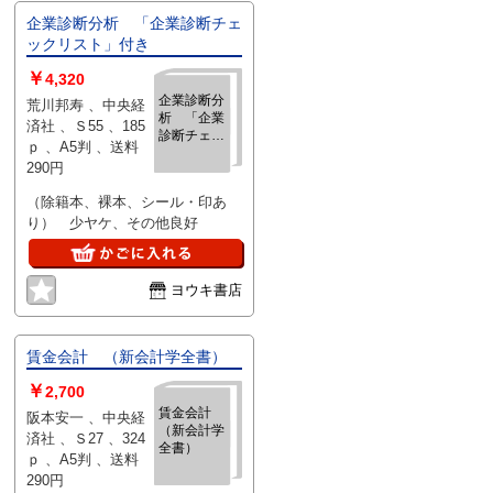
企業診断分析 「企業診断チェ
ックリスト」付き
￥
4,320
企業診断分
荒川邦寿 、中央経
析 「企業
済社 、Ｓ55 、185
診断チェッ
ｐ 、A5判 、送料
クリスト」
290円
付き
（除籍本、裸本、シール・印あ
り） 少ヤケ、その他良好
ヨウキ書店
賃金会計 （新会計学全書）
￥
2,700
賃金会計
阪本安一 、中央経
（新会計学
済社 、Ｓ27 、324
全書）
ｐ 、A5判 、送料
290円