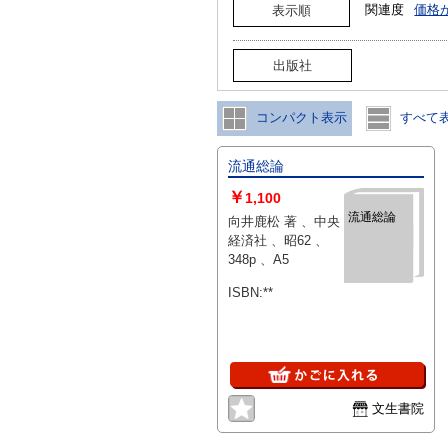
関連度
価格
表示順
出版社
コンパクト表示
すべて
流通総論
￥
1,100
流通総論
向井鹿松 著 、中央
経済社 、昭62 、
348p 、A5
ISBN:**
文生書院