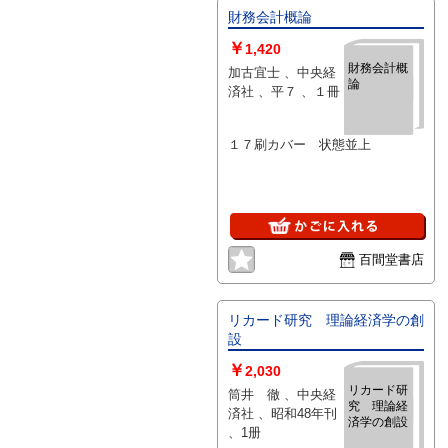
財務会計概論
￥
1,420
財務会計概
加古宜士 、中央経
論
済社 、平７ 、１冊
１７刷カバー 状態並上
百間堂書店
リカード研究 理論経済学の創
設
￥
2,030
リカード研
筒井 徹 、中央経
究 理論経
済社 、昭和48年刊
済学の創設
、1册