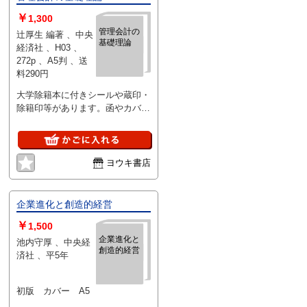
￥
1,300
管理会計の
辻厚生 編著 、中央
基礎理論
経済社 、H03 、
272p 、A5判 、送
料290円
大学除籍本に付きシールや蔵印・
除籍印等があります。函やカバー
のない裸本。 それ以外は良好で
す。
ヨウキ書店
企業進化と創造的経営
￥
1,500
企業進化と
池内守厚 、中央経
創造的経営
済社 、平5年
初版 カバー A5