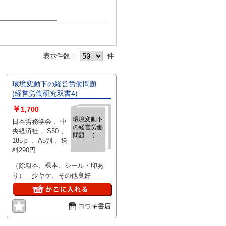
表示件数：
件
環境変動下の経営労働問題
(経営労働研究双書4)
￥
1,700
環境変動下
日本労務学会 、中
の経営労働
央経済社 、S50 、
問題 (経
185ｐ 、A5判 、送
営労働研究
料290円
双書4)
（除籍本、裸本、シール・印あ
り） 少ヤケ、その他良好
ヨウキ書店