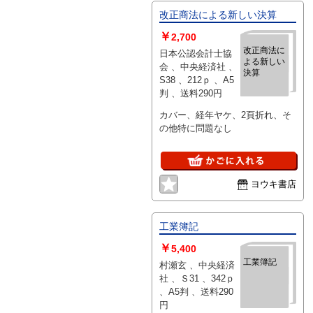
改正商法による新しい決算
￥
2,700
改正商法に
日本公認会計士協
よる新しい
会 、中央経済社 、
決算
S38 、212ｐ 、A5
判 、送料290円
カバー、経年ヤケ、2頁折れ、そ
の他特に問題なし
ヨウキ書店
工業簿記
￥
5,400
工業簿記
村瀬玄 、中央経済
社 、Ｓ31 、342ｐ
、A5判 、送料290
円