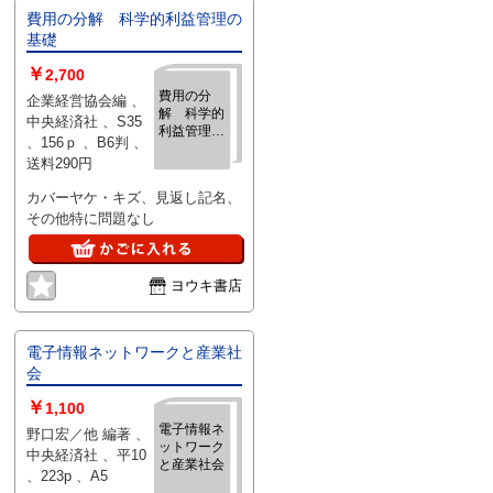
費用の分解 科学的利益管理の
基礎
￥
2,700
費用の分
企業経営協会編 、
解 科学的
中央経済社 、S35
利益管理の
、156ｐ 、B6判 、
基礎
送料290円
カバーヤケ・キズ、見返し記名、
その他特に問題なし
ヨウキ書店
電子情報ネットワークと産業社
会
￥
1,100
電子情報ネ
野口宏／他 編著 、
ットワーク
中央経済社 、平10
と産業社会
、223p 、A5