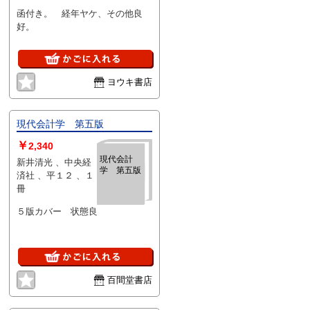
函付き。 経年ヤケ、その他良
好。
ヨウキ書店
現代会計学 第五版
￥
2,340
現代会計
新井清光 、中央経
学 第五版
済社 、平１２ 、１
冊
５版カバー 状態良
百間堂書店