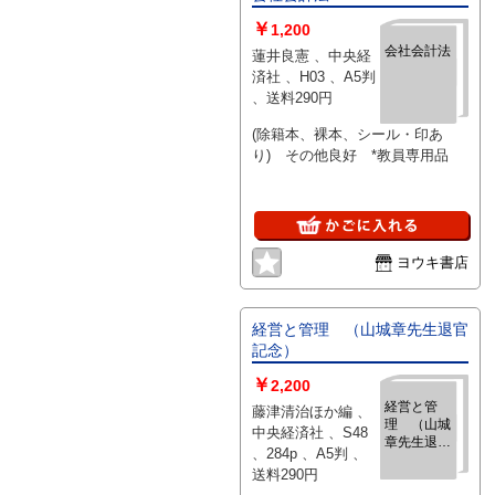
￥
1,200
会社会計法
蓮井良憲 、中央経
済社 、H03 、A5判
、送料290円
(除籍本、裸本、シール・印あ
り) その他良好 *教員専用品
ヨウキ書店
経営と管理 （山城章先生退官
記念）
￥
2,200
経営と管
藤津清治ほか編 、
理 （山城
中央経済社 、S48
章先生退官
、284p 、A5判 、
記念）
送料290円