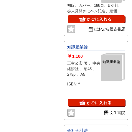
初版、カバー、198頁、B６判、
巻末見開きにペン記名、定価
1000円
ぼおぶら屋古書店
知識産業論
￥
1,100
知識産業論
正村公宏 著 、中央
経済社 、昭46 、
279p 、A5
ISBN:**
文生書院
会社会計法