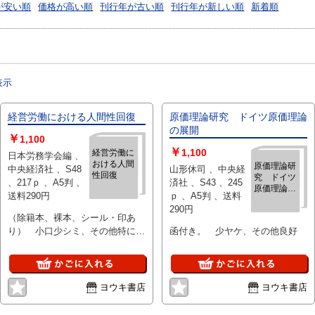
が安い順
価格が高い順
刊行年が古い順
刊行年が新しい順
新着順
表示
経営労働における人間性回復
原価理論研究 ドイツ原価理論
の展開
￥
1,100
￥
1,100
経営労働に
日本労務学会編 、
おける人間
原価理論研
中央経済社 、S48
山形休司 、中央経
性回復
究 ドイツ
、217ｐ 、A5判 、
済社 、S43 、245
原価理論の
送料290円
ｐ 、A5判 、送料
展開
290円
（除籍本、裸本、シール・印あ
り） 小口少シミ、その他特に問
函付き。 少ヤケ、その他良好
題なし
ヨウキ書店
ヨウキ書店