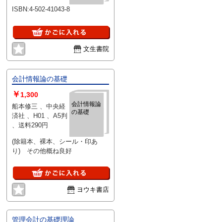
ISBN:4-502-41043-8
文生書院
会計情報論の基礎
￥
1,300
会計情報論
船本修三 、中央経
の基礎
済社 、H01 、A5判
、送料290円
(除籍本、裸本、シール・印あ
り) その他概ね良好
ヨウキ書店
管理会計の基礎理論