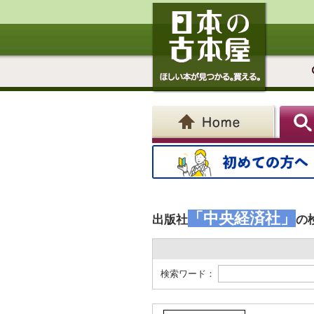
「中央経済社」
出版社
の
検索ワード：