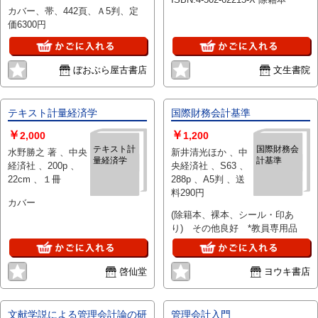
（2001年）刊 、1
カバー、帯、442頁、Ａ5判、定
冊
価6300円
ぼおぶら屋古書店
文生書院
テキスト計量経済学
国際財務会計基準
￥
￥
2,000
1,200
テキスト計
国際財務会
水野勝之 著 、中央
新井清光ほか 、中
量経済学
計基準
経済社 、200p 、
央経済社 、S63 、
22cm 、１冊
288p 、A5判 、送
料290円
カバー
(除籍本、裸本、シール・印あ
り) その他良好 *教員専用品
啓仙堂
ヨウキ書店
文献学説による管理会計論の研
管理会計入門