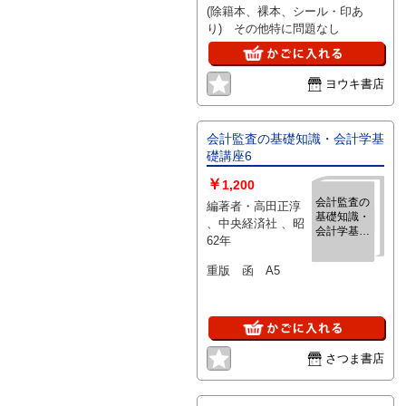
(除籍本、裸本、シール・印あ
り) その他特に問題なし
ヨウキ書店
会計監査の基礎知識・会計学基
礎講座6
￥
1,200
会計監査の
編著者・高田正淳
基礎知識・
、中央経済社 、昭
会計学基礎
62年
講座6
重版 函 A5
さつま書店