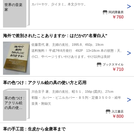
カバーヤケ、少イタミ。本文少ヤケ。
世界の音楽
家
阿武隈書房
￥760
海外で差別されたことありますか : はだかの"名誉白人"
佐藤育代 著、主婦の友社、1995.8、492p、19cm
送料無料！ 平成7年8月発行 492P 13×18cm 本の状態：天、
小口、中ページうすいやけあります。やけ以外は良好
ブックスマイル
￥710
革の色つけ : アクリル絵の具の使い方と応用
川合京子 著、主婦の友社、昭５１、156p (図共)、27cm
初版・ カバー・ビニルカバー・Ｂ５判・定価３５００・経年
革の色つけ :
アクリル絵
並美・附録欠
の具の使い
入江書店
方と応用
￥800
革の手工芸 : 生皮から金唐革まで