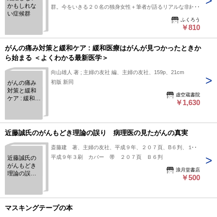
かもしれな
群。今をいきる２０名の独身女性＋筆者が語るリアルな非結婚
い症候群
症候群
ふくろう
￥810
がんの痛み対策と緩和ケア : 緩和医療はがんが見つかったときか
ら始まる ＜よくわかる最新医学＞
向山雄人 著 ; 主婦の友社 編、主婦の友社、159p、21cm
初版 新同
がんの痛み
対策と緩和
虚空蔵書院
ケア : 緩和医
￥1,630
療はがんが
見つかった
ときから始
まる ＜よく
近藤誠氏のがんもどき理論の誤り 病理医の見たがんの真実
わかる最新
医学＞
斎藤建 著、主婦の友社、平成９年、２０７頁、B６判、１冊
平成９年３刷 カバー 帯 ２０７頁 Ｂ６判
近藤誠氏の
がんもどき
浪月堂書店
理論の誤
￥500
り 病理医
の見たがん
の真実
マスキングテープの本