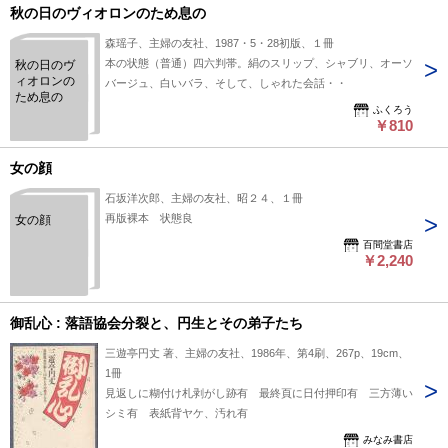
秋の日のヴィオロンのため息の
森瑶子、主婦の友社、1987・5・28初版、１冊
本の状態（普通）四六判帯。絹のスリップ、シャブリ、オーソ
秋の日のヴ
ィオロンの
バージュ、白いバラ、そして、しゃれた会話・・
ため息の
ふくろう
￥810
女の顔
石坂洋次郎、主婦の友社、昭２４、１冊
再版裸本 状態良
女の顔
百間堂書店
￥2,240
御乱心 : 落語協会分裂と、円生とその弟子たち
三遊亭円丈 著、主婦の友社、1986年、第4刷、267p、19cm、
1冊
見返しに糊付け札剥がし跡有 最終頁に日付押印有 三方薄い
シミ有 表紙背ヤケ、汚れ有
みなみ書店