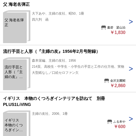
父 海老名弾正
大下あや、主婦の友社、昭50、1冊
四六判 函
父 海老名弾
正
書砦 梁山泊
￥1,830
流行手芸と人形（『主婦の友』1956年2月号附録）
森本栄編、主婦の友社、1956
214頁、高校生・中学生・小学生の手芸と工作の仕方他、実物
流行手芸と
人形（『主
大型紙なし／口絵セロファン欠
婦の友』
金沢文圃閣
1956年2月
￥2,860
号附録）
イギリス 本物のくつろぎインテリアを訪ねて 別冊
PLUS1LiVING
主婦の友社、2006、1冊
イギリス
ふる本や
本物のくつ
￥600
ろぎインテ
リアを訪ね