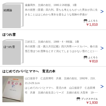
遠藤周作、主婦の友社、1980.2.26初版、1冊
本の状態（普通）四六判。育ちも考えもちがった男女が共に生
結婚論
きることははじめから薄氷を渡るような危険や矛盾が
ふくろう
￥1,010
ほつれ雪
三好京三、主婦の友社、1988・4・8初版、1冊
本の状態（並・購入月日記載）四六判帯ハードカバー。春の淡
ほつれ雪
雪乙雪ほつれ雪降るとすぐ消えてしまうはかない雪のこと女ゴ
はみんなほつれ雪に
ふくろう
￥810
はじめてのパパとママへ 育児の本
山口規容子 仁志田博司 共著、主婦の友社、1992年、210、
21.2×29.1cm
はじめてのパパとママへ 育児の本 山口規容子 仁志田博
司 共著 主婦の友生活シリーズ 主婦の友社 大型本 1992
年発行 210P 21.2×29.1cm 本の状態：多少の黄ばみあり、
ブックスマイル
この経年数にしては良好、本文も良好
￥1,930