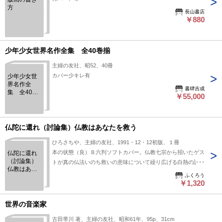
方
長山書店
￥880
少年少女世界名作全集 全40巻揃
主婦の友社、昭52、40冊
カバー少キレ有
少年少女世
界名作全
書肆吉成
集 全40巻
￥55,000
揃
仏陀に還れ（討論集）仏教はあなたを救う
ひろさちや、主婦の友社、1991・12・12初版、１冊
本の状態（良）Ｂ六判ソフトカバー。仏教七宗から招いたゲス
仏陀に還れ
（討論集）
トが真の仏法いのち救いの意味について繰り広げる白熱の討論
仏教はあな
集
ふくろう
たを救う
￥1,320
世界の音楽家
古田帯川 著、主婦の友社、昭和61年、95p、31cm