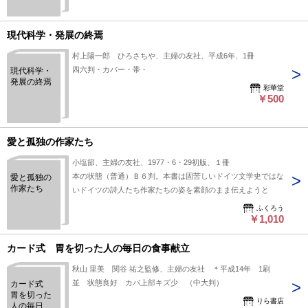
て 別冊
PLUS1LiVING
現代科学・発展の終焉
村上陽一郎 ひろさちや、主婦の友社、平成6年、1冊
四六判・カバー・帯・
現代科学・
発展の終焉
彩華堂
￥500
愛と孤独の作家たち
小塩節、主婦の友社、1977・6・29初版、１冊
本の状態（普通）Ｂ６判。本書は固苦しいドイツ文学史ではな
愛と孤独の
作家たち
いドイツの詩人たち作家たちの姿を素顔のまま伝えようと
ふくろう
￥1,010
カード式 胃を切った人の毎日の食事献立
秋山 里美 関谷 祐之監修、主婦の友社 ＊平成14年 1刷
並 状態良好 カバ上部キズ少 （中大判）
カード式
胃を切った
りら書店
人の毎日の