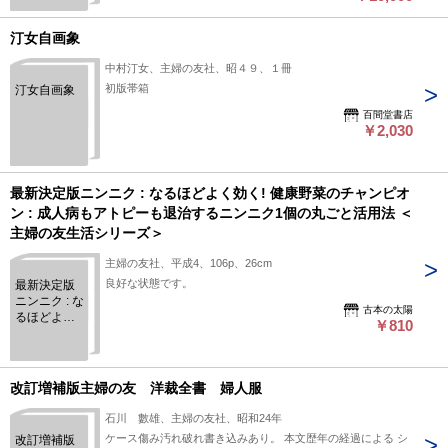
汀女自画象
中村汀女、主婦の友社、昭４９、１冊
初版帯箱
汀女自画象
百間堂書店
￥2,030
最新決定版ニンニク : なるほどよく効く! 健康野菜のチャンピオ
ン : 成人病もアトピーも退治するニンニク1個の丸ごと活用法 ＜
主婦の友生活シリーズ＞
主婦の友社、平成4、106p、26cm
良好な状態です。
最新決定版
ニンニク : な
古本の太陽
るほどよく
￥810
効く! 健康野
菜のチャン
ピオン : 成人
病もアトピ
改訂増補版主婦の友 洋裁全書 婦人服
ーも退治す
るニンニク1
石川 數雄、主婦の友社、昭和24年
個の丸ごと
ケース傷み汚れ破れ書き込みあり。 本文歴年の経過による シ
改訂増補版
活用法 ＜主