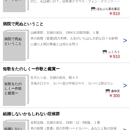
のに、石は硬いの？」回答者クラウス・フォン・クリッツィン
のなぜ？な
グ（ノーベール物理学賞受賞者）、「どうして貧しい人とお金
に？
ぼおぶら屋古書店
持の人がいるの？」回答者ダニエル・マクファーデン（ノーベ
￥810
ル経済学賞受賞者）、「戦争はどうして起るの？」回答者エ
病院で死ぬということ
リ・ウィーゼル（ノーベル平和賞受賞者）ほか
山崎章郎、主婦の友社、1994.5.10第35刷、１冊
本の状態（普通)四六判帯。人生のいちばん大切な日々を鮮明
病院で死ぬ
ということ
に綴り人間の尊厳とは何かを問う
ふくろう
￥910
短歌をたのしくー作歌と鑑賞ー
生方たつゑ、主婦の友社、昭４４
天地小口ヤケ、カバー及び中味少ヤケ、カバー上部少スレ
短歌をたの
しくー作歌
書林堂
と鑑賞ー
￥300
結婚しないかもしれない症候群
谷村志穂、主婦の友社、1990・12・8初版、１冊
本の状態（普通）四六判帯ハードカバー。あなたと私の症候
結婚しない