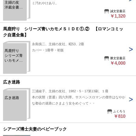
主婦の友
ミ汚れやけあり。
婦の友生活
洋裁全書
シリーズ＞
誠文堂書店
婦人服
￥1,320
馬鹿狩り シリーズ青いカモメＳＩＤＥ①.② 【ロマンコミッ
ク自選全集】
永島慎二、主婦の友社、昭53、2冊
カバー・1冊帯・初版
馬鹿狩り
シリーズ青
勝文堂書店
いカモメＳ
￥4,000
ＩＤＥ
①.② 【ロ
マンコミッ
ク自選全
広き迷路
集】
三浦綾子、主婦の友社、1982・5・17第13刷、１冊
本の状態（普通）四六判帯。サスペンスロマンの傑作はなやか
広き迷路
な都会の迷路にさまよう女をめぐって・・
ふくろう
￥810
シアーズ博士夫妻のベビーブック