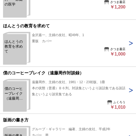
さつま書店
の医学
￥1,200
ほんとうの教育を求めて
金沢嘉一、主婦の友社、昭49年、1
重版 カバー
ほんとうの
教育を求め
さつま書店
て
￥1,000
僕のコーヒーブレイク（遠藤周作対談録）
遠藤周作、主婦の友社、1981・12・23初版、1冊
本の状態（普通）Ｂ６判。対談集というより談話集である談話
僕のコーヒ
ーブレイク
集というより談笑集である
（遠藤周作
ふくろう
対談録）
￥1,010
版画の書き方
グループ・ギャラリー 編著、主婦の友社、平成2年
カバー、帯
版画の書き