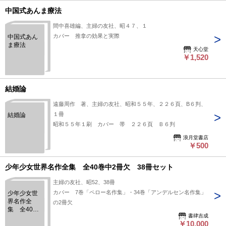
中国式あんま療法
間中喜雄編、主婦の友社、昭４７、１
カバー 推拿の効果と実際
中国式あん
ま療法
天心堂
￥1,520
結婚論
遠藤周作 著、主婦の友社、昭和５５年、２２６頁、B６判、
１冊
結婚論
昭和５５年１刷 カバー 帯 ２２６頁 Ｂ６判
浪月堂書店
￥500
少年少女世界名作全集 全40巻中2冊欠 38冊セット
主婦の友社、昭52、38冊
カバー 7巻「ペロー名作集」・34巻「アンデルセン名作集」
少年少女世
界名作全
の2冊欠
集 全40巻
書肆吉成
中2冊欠 38
￥10,000
冊セット