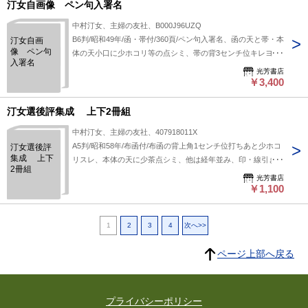
汀女自画像 ペン句入署名
中村汀女、主婦の友社、B000J96UZQ
B6判/昭和49年/函・帯付/360頁/ペン句入署名、函の天と帯・本
汀女自画
像 ペン句
体の天小口に少ホコリ等の点シミ、帯の背3センチ位キレヨ
入署名
レ、他は経年並み、印・線引きなし/
光芳書店
￥3,400
汀女選後評集成 上下2冊組
中村汀女、主婦の友社、407918011X
A5判/昭和58年/布函付/布函の背上角1センチ位打ちあと少ホコ
汀女選後評
集成 上下
リスレ、本体の天に少茶点シミ、他は経年並み、印・線引きな
2冊組
し/
光芳書店
￥1,100
1
2
3
4
次へ>>
ページ上部へ戻る
プライバシーポリシー