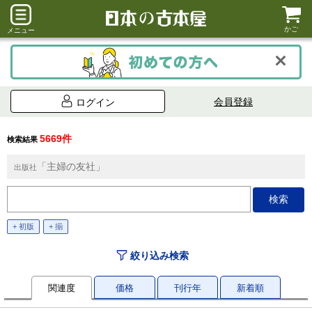
かご
メニュー
会員登録
ログイン
5669件
検索結果
「主婦の友社」
出版社
+ 初版
+ 揃
絞り込み検索
関連度
価格
刊行年
新着順