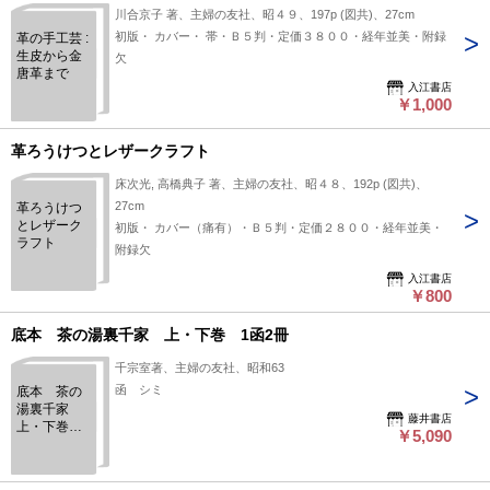
川合京子 著、主婦の友社、昭４９、197p (図共)、27cm
初版・ カバー・ 帯・Ｂ５判・定価３８００・経年並美・附録
革の手工芸 :
生皮から金
欠
唐革まで
入江書店
￥1,000
革ろうけつとレザークラフト
床次光, 高橋典子 著、主婦の友社、昭４８、192p (図共)、
27cm
革ろうけつ
とレザーク
初版・ カバー（痛有）・Ｂ５判・定価２８００・経年並美・
ラフト
附録欠
入江書店
￥800
底本 茶の湯裏千家 上・下巻 1函2冊
千宗室著、主婦の友社、昭和63
函 シミ
底本 茶の
湯裏千家
藤井書店
上・下巻 1
￥5,090
函2冊