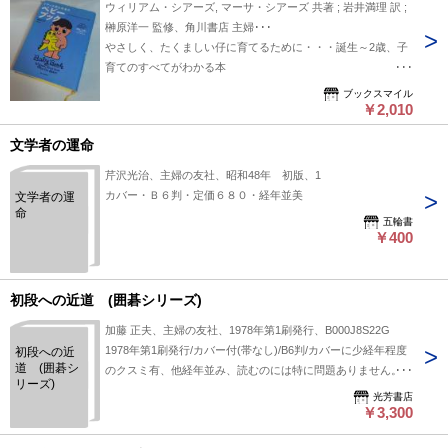
ウィリアム・シアーズ, マーサ・シアーズ 共著 ; 岩井満理 訳 ;
榊原洋一 監修、角川書店 主婦･･･
やさしく、たくましい仔に育てるために・・・誕生～2歳、子
育てのすべてがわかる本
誕生後の寝かしつけかたなど必要事項はすべて網羅していま
ブックスマイル
す。
￥2,010
新生児を迎える家族に必須本
文学者の運命
単行本大型ハードカバー 全639ページ 平成13年発行
本の状態：Ｂ カバーのみ破れ、よごれあり 中は良好 チェ
芹沢光治、主婦の友社、昭和48年 初版、1
ックしたかぎり書き込み、折れなし
カバー・Ｂ６判・定価６８０・経年並美
文学者の運
本のサイズ：Ｗ19cm Ｄ3.8cm Ｈ26.5cm
命
五輪書
本の重さ：1560g
￥400
初段への近道 (囲碁シリーズ)
加藤 正夫、主婦の友社、1978年第1刷発行、B000J8S22G
1978年第1刷発行/カバー付(帯なし)/B6判/カバーに少経年程度
初段への近
道 (囲碁シ
のクスミ有、他経年並み、読むのには特に問題ありません。本
リーズ)
文特に問題なし。印・線引き無し。中古品につき、(他に少ス
光芳書店
レヨレ、数ミリのキレ染み、僅かなヤケ等がある場合あり。)/
￥3,300
当店記号⇒F-9 (oo270225/002) /B000J8S22G