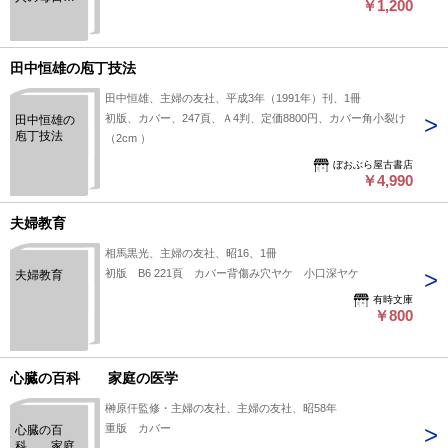
￥1,200
食事献立
田中恒雄の庖丁技法
田中恒雄、主婦の友社、平成3年（1991年）刊、1冊
初版、カバー、247頁、Ａ4判、定価8800円、カバー角小裂け
田中恒雄の
庖丁技法
（2cm ）
ぼおぶら屋古書店
￥4,990
夫婦教育
相馬黒光、主婦の友社、昭16、1冊
初版 B6 221頁 カバー背傷み穴ヤケ 小口深ヤケ
夫婦教育
有時文庫
￥800
心臓の百科 家庭の医学
榊原仟監修・主婦の友社、主婦の友社、昭58年
重版 カバー
心臓の百
科 家庭