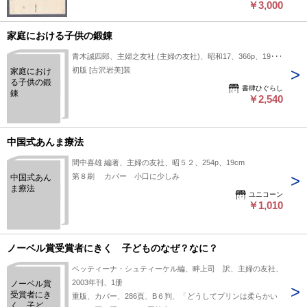
￥3,000
家庭における子供の鍛錬
青木誠四郎、主婦之友社 (主婦の友社)、昭和17、366p、19cm
初版 [古沢岩美]装
家庭におけ
る子供の鍛
書肆ひぐらし
錬
￥2,540
中国式あんま療法
間中喜雄 編著、主婦の友社、昭５２、254p、19cm
第８刷 カバー 小口に少しみ
中国式あん
ま療法
ユニコーン
￥1,010
ノーベル賞受賞者にきく 子どものなぜ？なに？
ベッティーナ・シュティーケル編、畔上司 訳、主婦の友社、
2003年刊、1册
ノーベル賞
受賞者にき
重版、カバー、286頁、B６判、「どうしてプリンは柔らかい
く 子ども