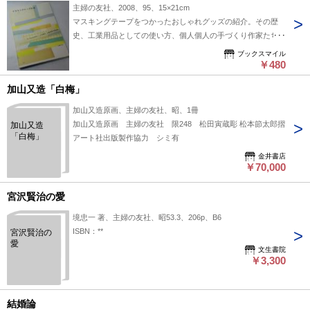
主婦の友社、2008、95、15×21cm
マスキングテープをつかったおしゃれグッズの紹介。その歴
史、工業用品としての使い方、個人個人の手づくり作家たちの
アートでの使い方の紹介。 単行本ソフトカバー 全95ペー
ブックスマイル
ジ 2008年発行 本の状態：B 美本 本のサイズ：W15cm
￥480
H21cm
加山又造「白梅」
加山又造原画、主婦の友社、昭、1冊
加山又造原画 主婦の友社 限248 松田寅蔵彫 松本節太郎摺
加山又造
「白梅」
アート社出版製作協力 シミ有
金井書店
￥70,000
宮沢賢治の愛
境忠一 著、主婦の友社、昭53.3、206p、B6
ISBN：**
宮沢賢治の
愛
文生書院
￥3,300
結婚論