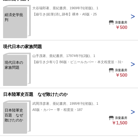
大谷瑞郎著、亜紀書房、1969年刊(初版)、1
【線引き(鉛筆)消し跡有】裸本・A5版・25
経済史学批
判
浪曼書房
￥500
現代日本の家族問題
山手茂著、亜紀書房、17974年刊(2版)、1
【線引き少有り】B6版・ビニールカバー・本文程度並・319
現代日本の
家族問題
浪曼書房
￥500
日本陸軍史百題 なぜ敗けたのか
武岡淳彦著、亜紀書房、1995年刊(初版)、1
A5版・カバー・帯・程度並・187
日本陸軍史
百題 なぜ
浪曼書房
敗けたのか
￥1,500