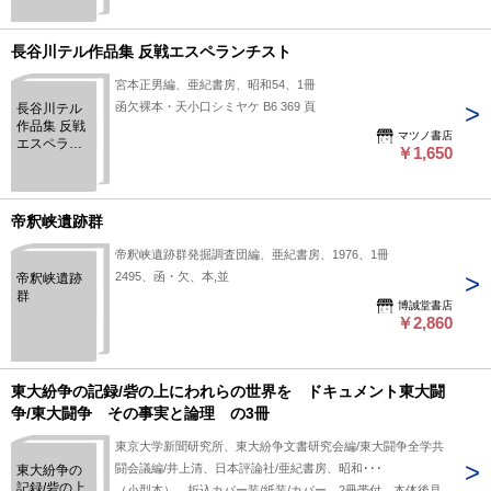
命戦争
長谷川テル作品集 反戦エスペランチスト
宮本正男編、亜紀書房、昭和54、1冊
函欠裸本・天小口シミヤケ B6 369 頁
長谷川テル
作品集 反戦
マツノ書店
エスペラン
￥1,650
チスト
帝釈峡遺跡群
帝釈峡遺跡群発掘調査団編、亜紀書房、1976、1冊
2495、函・欠、本,並
帝釈峡遺跡
群
博誠堂書店
￥2,860
東大紛争の記録/砦の上にわれらの世界を ドキュメント東大闘
争/東大闘争 その事実と論理 の3冊
東京大学新聞研究所、東大紛争文書研究会編/東大闘争全学共
闘会議編/井上清、日本評論社/亜紀書房、昭和･･･
東大紛争の
記録/砦の上
（小型本）。折込カバー装/紙装/カバー。2冊帯付。本体後見