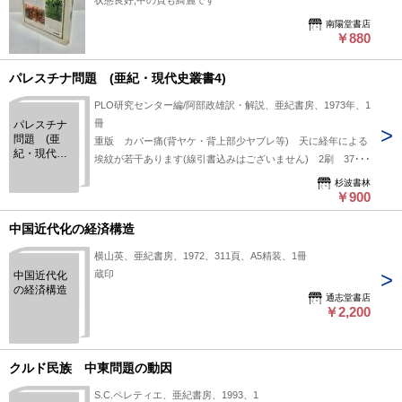
状態良好,中の頁も綺麗です
南陽堂書店
￥880
パレスチナ問題 (亜紀・現代史叢書4)
PLO研究センター編/阿部政雄訳・解説、亜紀書房、1973年、1
冊
パレスチナ
問題 (亜
重版 カバー痛(背ヤケ・背上部少ヤブレ等) 天に経年による
紀・現代史
埃紋が若干あります(線引書込みはございません) 2刷 376
叢書4)
頁 B6判
杉波書林
￥900
中国近代化の経済構造
横山英、亜紀書房、1972、311頁、A5精装、1冊
蔵印
中国近代化
の経済構造
通志堂書店
￥2,200
クルド民族 中東問題の動因
S.C.ペレティエ、亜紀書房、1993、1