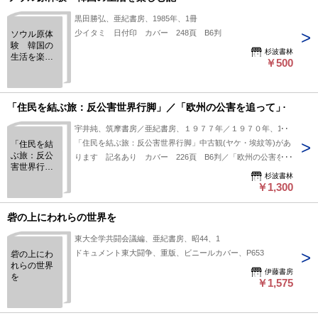
黒田勝弘、亜紀書房、1985年、1冊
少イタミ 日付印 カバー 248頁 B6判
ソウル原体
験 韓国の
杉波書林
生活を楽し
￥500
む記
「住民を結ぶ旅：反公害世界行脚」／「欧州の公害を追って」
宇井純、筑摩書房／亜紀書房、１９７７年／１９７０年、1冊
「住民を結ぶ旅：反公害世界行脚」中古観(ヤケ・埃紋等)があ
「住民を結
ぶ旅：反公
ります 記名あり カバー 226頁 B6判／「欧州の公害を追
害世界行
って」ビニールカバー欠 288頁 B6判
杉波書林
脚」／「欧
￥1,300
州の公害を
追って」
砦の上にわれらの世界を
東大全学共闘会議編、亜紀書房、昭44、1
ドキュメント東大闘争、重版、ビニールカバー、P653
砦の上にわ
れらの世界
伊藤書房
を
￥1,575