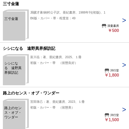
三寸金蓮
馮驥才著/納村公子訳、亜紀書房、1988年刊(初版)、1
B6版・カバー・帯・程度並：49
三寸金蓮
浪曼書房
￥500
シシになる 遠野異界探訪記
富川岳：著、亜紀書房、2025、１冊
初版・カバー・帯 （状態良好）
シシにな
る 遠野異
洋行堂
界探訪記
￥1,800
路上のセンス・オブ・ワンダー
宮田珠己：著、亜紀書房、2023、１冊
初版・カバー・帯 （状態美）
路上のセン
ス・オブ・
洋行堂
ワンダー
￥1,500