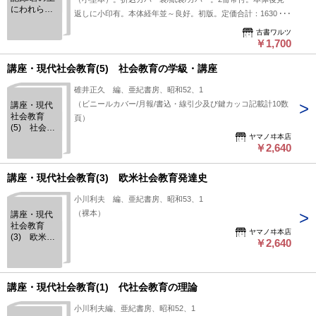
にわれらの
返しに小印有。本体経年並～良好。初版。定価合計：1630
世界を ド
円。白色表紙/カバー。
キュメント
古書ワルツ
￥1,700
東大闘争/東
大闘争 そ
の事実と論
講座・現代社会教育(5) 社会教育の学級・講座
理 の3冊
碓井正久 編、亜紀書房、昭和52、1
（ビニールカバー/月報/書込・線引少及び鍵カッコ記載計10数
講座・現代
社会教育
頁）
(5) 社会教
ヤマノヰ本店
育の学級・
￥2,640
講座
講座・現代社会教育(3) 欧米社会教育発達史
小川利夫 編、亜紀書房、昭和53、1
（裸本）
講座・現代
社会教育
ヤマノヰ本店
(3) 欧米社
￥2,640
会教育発達
史
講座・現代社会教育(1) 代社会教育の理論
小川利夫編、亜紀書房、昭和52、1