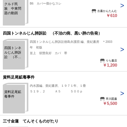
B6 カバー僅かなスレ
クルド民
族 中東問
古書かんたんむ
題の動因
￥610
四国トンネルじん肺訴訟 （不治の病、黒い肺の告発）
四国トンネルじん肺訴訟徳島弁護団 編、亜紀書房 ＊2003
年 初版
四国トンネ
ルじん肺訴
並上 状態良好 カバ 帯
訟 （不治
りら書店
の病、黒い
￥1,200
肺の告発）
資料足尾鉱毒事件
内水護編、亜紀書房、１９７１年、１冊
５１９．２ Ａ５ ５００ｐ
資料足尾鉱
毒事件
早川図書
￥5,500
三寸金蓮 てんそくものがたり