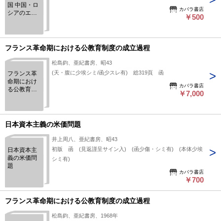
国 中国・ロ
カバラ書店
シアのエネ
￥500
ルギー事情
Q&A100
フランス革命期における公教育制度の成立過程
松島鈞、亜紀書房、昭43
(天・腹に少埃シミ/函少スレ有) 総319頁 函
フランス革
命期におけ
カバラ書店
る公教育制
￥7,000
度の成立過
程
日本資本主義の米価問題
井上周八、亜紀書房、昭43
初版 函 (見返謹呈サイン入) (函少傷・シミ有) (本体少埃
日本資本主
義の米価問
シミ有)
題
カバラ書店
￥700
フランス革命期における公教育制度の成立過程
松島鈞、亜紀書房、1968年