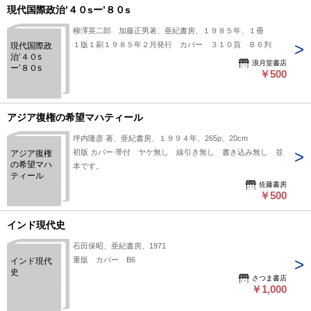
現代国際政治’４０sー’８０s
柳澤英二郎 加藤正男著、亜紀書房、１９８５年、１冊
１版１刷１９８５年２月発行 カバー ３１０頁 Ｂ６判
現代国際政
治’４０s
浪月堂書店
ー’８０s
￥500
アジア復権の希望マハティール
坪内隆彦 著、亜紀書房、１９９４年、265p、20cm
初版 カバー 帯付 ヤケ無し 線引き無し 書き込み無し 並
アジア復権
の希望マハ
本です。
ティール
佐藤書房
￥500
インド現代史
石田保昭、亜紀書房、1971
重版 カバー B6
インド現代
史
さつま書店
￥1,000