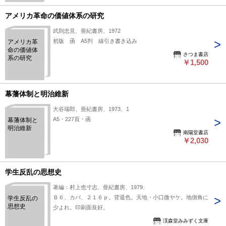
アメリカ革命の価値体系の研究
武則忠見、亜紀書房、1972
初版 函 A5判 線引き書き込み
アメリカ革
命の価値体
さつま書店
系の研究
￥1,500
幕藩体制と明治維新
大谷瑞郎、亜紀書房、1973、1
A5・227頁・函
幕藩体制と
明治維新
南陽堂書店
￥2,030
学生反乱の思想史
著編：村上也寸志、亜紀書房、1979、
Ｂ６、カバ、２１６ｐ。背退色。天地・小口微ヤケ。地側角に
学生反乱の
思想史
少よれ。印刷面良好。
渓森堂みみずく文庫