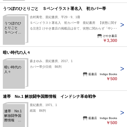
うつぼのひとりごと Ｓペンイラスト署名入 初カバー帯
吉村萬壱、亜紀書房、平29・9、1冊
Ｓペンイラスト署名入 初カバー帯 亜紀書房 【状態に関す
うつぼのひ
とりごと
る注意】けやき書店の掲載品は全て、状態に関わらず「中古品
Ｓペンイラ
（並）」と表示されています。「日本の古本屋」は６段階の
けやき書店
スト署名
「状態」表記が必須となりましたが、当店の扱う商品の特質
￥3,300
入 初カバ
上、状態の簡易な区分けは適切ではない（不可能な）為、状態
ー帯
欄の「中古品（並）」という表現は考慮にいれないで下さい。
暗い時代の人々
痛みなどの瑕疵につきましては、解説欄等をご参考にして下さ
森まゆみ、亜紀書房、2017、1
い。状態表記の無いものは特に問題なく良好とお考え下さ
カバー帯少日焼 B6判
暗い時代の
い。:
人々
藍書店 Indigo Books
￥500
連帯 No.1 解放闘争国際情報 インドシナ革命戦争
亜紀書房、1971、1
紙装 B6判
連帯 No.1
解放闘争国
藍書店 Indigo Books
際情報 イ
￥500
ンドシナ革