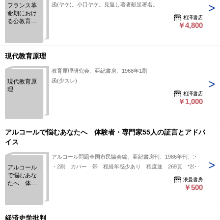
函(ヤケ)。小口ヤケ。見返し著者献呈署名。
フランス革
命期におけ
相澤書店
る公教育制
￥4,800
度の成立過
程
現代教育原理
教育原理研究会、亜紀書房、1968年1刷
函(少スレ)
現代教育原
理
相澤書店
￥1,000
アルコールで悩むあなたへ 体験者・専門家55人の証言とアドバ
イス
アルコール問題全国市民協会編、亜紀書房刊、1986年刊、1
・2刷 カバー 帯 程経年感少あり 程度並 269頁 *203
アルコール
で悩むあな
浪曼書房
たへ 体験
￥500
者・専門家
55人の証言
とアドバイ
ス
経済史学批判