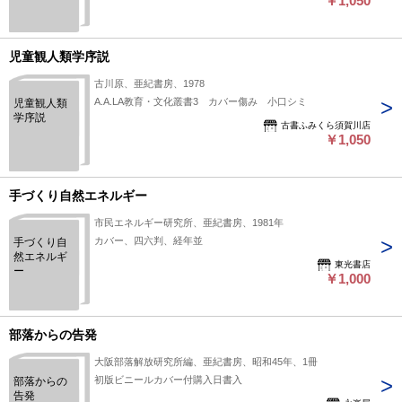
￥1,050
か 教育崩
壊の真実
児童観人類学序説
古川原、亜紀書房、1978
A.A.LA教育・文化叢書3 カバー傷み 小口シミ
児童観人類
学序説
古書ふみくら須賀川店
￥1,050
手づくり自然エネルギー
市民エネルギー研究所、亜紀書房、1981年
カバー、四六判、経年並
手づくり自
然エネルギ
東光書店
ー
￥1,000
部落からの告発
大阪部落解放研究所編、亜紀書房、昭和45年、1冊
初版ビニールカバー付購入日書入
部落からの
告発