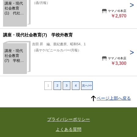
（函/月報）
講座・現代
社会教育
ヤマノヰ本店
(1) 代社会
￥2,970
教育の理論
講座・現代社会教育(7) 学校外教育
吉田 昇 編、亜紀書房、昭和54、1
（函ヤケ/ビニールカバー/月報）
講座・現代
社会教育
ヤマノヰ本店
(7) 学校外
￥3,300
教育
1
2
3
4
次へ>>
ページ上部へ戻る
プライバシーポリシー
よくある質問