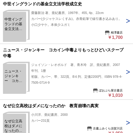
中世イングランドの基金立文法学校成立史
齋藤新治 著、亜紀書房、1997年、455, 4p、22cm
カバー(少ジャケスレくすみ)。赤青鉛筆で線引書き込みあり。
中世イング
ランドの基
小口少ヤケ。本体少ユガミ
金立文法学
相澤書店
校成立史
￥1,700
ニュース・ジャンキー コカイン中毒よりもっとひどいスクープ
中毒
ジェイソン・レオポルド 著、青木玲 訳、亜紀書房、2007
年刊、1册
ニュース・
ジャンキ
初版、カバー、帯、322頁、B６判、定価2200円、ISBN 978-4-
ー コカイ
7505-0714-9
ン中毒より
もっとひど
ぼおぶら屋古書店
￥1,010
いスクープ
中毒
なぜ公立高校はダメになったのか 教育崩壊の真実
小川洋、亜紀書房、2000
カバー231頁
なぜ公立高
校はダメに
古書ふみくら須賀川店
なったの