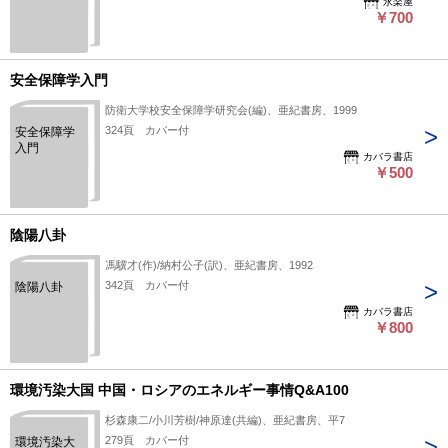
永楽屋
￥700
安全保障学入門
防衛大学校安全保障学研究会(編)、亜紀書房、1999
324頁 カバー付
安全保障学
入門
カバラ書店
￥500
陰陽八卦
馮驥才(作)/納村公子(訳)、亜紀書房、1992
342頁 カバー付
陰陽八卦
カバラ書店
￥800
環境汚染大国 中国・ロシアのエネルギー事情Q&A100
杉森康二/小川芳樹/神原達(共編)、亜紀書房、平7
279頁 カバー付
環境汚染大