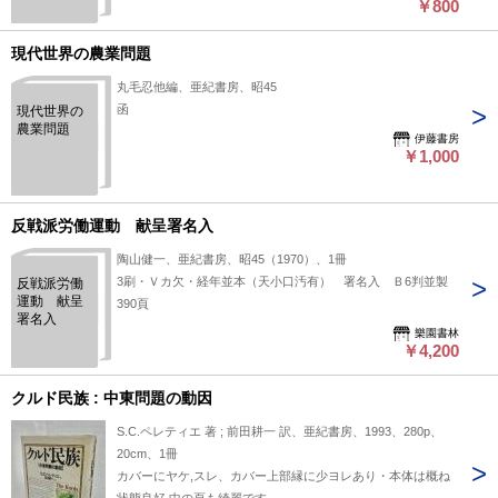
￥800
現代世界の農業問題
丸毛忍他編、亜紀書房、昭45
函
現代世界の
農業問題
伊藤書房
￥1,000
反戦派労働運動 献呈署名入
陶山健一、亜紀書房、昭45（1970）、1冊
3刷・Ｖカ欠・経年並本（天小口汚有） 署名入 Ｂ6判並製
反戦派労働
運動 献呈
390頁
署名入
樂園書林
￥4,200
クルド民族 : 中東問題の動因
S.C.ペレティエ 著 ; 前田耕一 訳、亜紀書房、1993、280p、
20cm、1冊
カバーにヤケ,スレ、カバー上部縁に少ヨレあり・本体は概ね