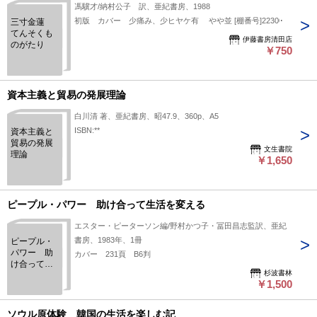
馮驥才/納村公子 訳、亜紀書房、1988
初版 カバー 少痛み、少ヒヤケ有 やや並 [棚番号]22300
三寸金蓮
てんそくも
伊藤書房清田店
のがたり
￥750
資本主義と貿易の発展理論
白川清 著、亜紀書房、昭47.9、360p、A5
ISBN:**
資本主義と
貿易の発展
文生書院
理論
￥1,650
ピープル・パワー 助け合って生活を変える
エスター・ピーターソン編/野村かつ子・冨田昌志監訳、亜紀
書房、1983年、1冊
ピープル・
パワー 助
カバー 231頁 B6判
け合って生
杉波書林
活を変える
￥1,500
ソウル原体験 韓国の生活を楽しむ記