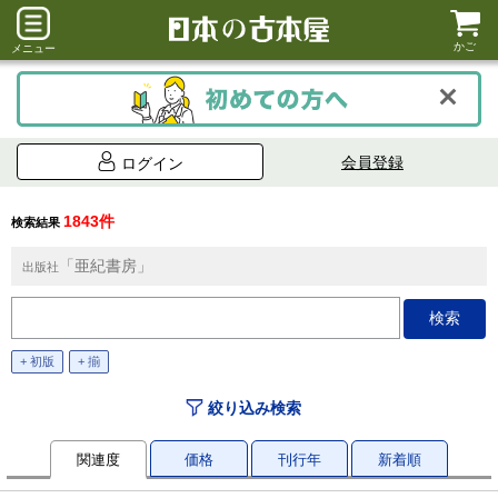
かご
メニュー
会員登録
ログイン
1843件
検索結果
「亜紀書房」
出版社
+ 初版
+ 揃
絞り込み検索
関連度
価格
刊行年
新着順