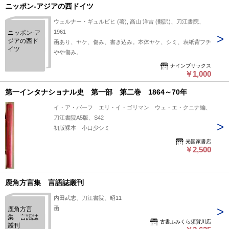
ニッポン-アジアの西ドイツ
ウェルナー・ギュルビヒ (著), 高山 洋吉 (翻訳)、刀江書院、
1961
ニッポン-ア
ジアの西ド
函あり、ヤケ、傷み、書き込み。本体ヤケ、シミ、表紙背フチ
イツ
やや傷み。
ナインブリックス
￥1,000
第一インタナショナル史 第一部 第二巻 1864～70年
イ・ア・バーフ エリ・イ・ゴリマン ウェ・エ・クニナ編、
刀江書院A5版、S42
初版裸本 小口少シミ
光国家書店
￥2,500
鹿角方言集 言語誌叢刊
内田武志、刀江書院、昭11
函
鹿角方言
集 言語誌
古書ふみくら須賀川店
叢刊