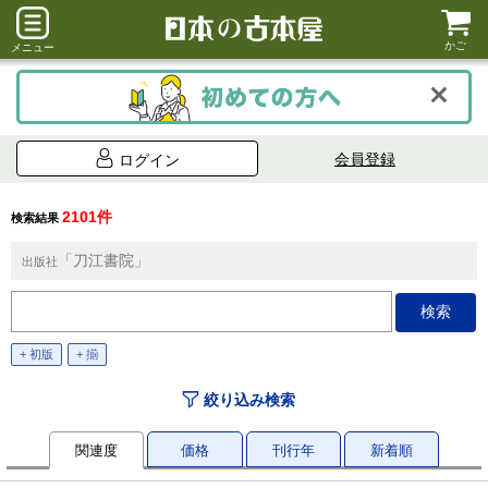
かご
メニュー
会員登録
ログイン
2101件
検索結果
「刀江書院」
出版社
+ 初版
+ 揃
絞り込み検索
関連度
価格
刊行年
新着順