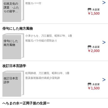
初版カバー付
伝統文化の
課題 -ふた
永楽屋
りの留学
￥1,500
生、能と現
代劇、国文
学における
民族主義の
俳句にした南方風物
問題他
小津さちを、刀江書院、昭和17年、1冊
初版元パラ付縦の背割あり
俳句にした
南方風物
永楽屋
￥2,000
改訂日本言語学
松岡静雄、刀江書院、昭和11年、1冊
普及版初版函付表紙少湿気跡
改訂日本言
語学
永楽屋
￥1,500
へちまの水ー正岡子規の生涯ー