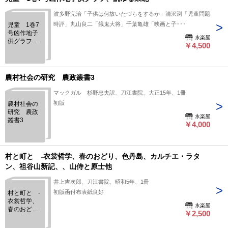
波多野完治「子供は何故いたづらをするか」清沢洌「児童問題
時評」丸山良二「餓鬼大将」千葉亀雄「映画と子･･･
児童 1巻7
号凶作地子
永楽屋
供グラフ、
￥4,500
飢ゆる東北
農村社会の研究 農政叢書3
マックガル 杉野忠夫訳、刀江書院、大正15年、1冊
初版
農村社会の
研究 農政
永楽屋
叢書3
￥4,000
村と町と -衣裳哲学、春のおどり、色丹島、カルチエ・ラタ
ン、祖谷山新記、、山侍と原士他
井上吉次郎、刀江書院、昭和5年、1冊
初版函付布表紙良好
村と町と -
衣裳哲学、
永楽屋
春のおど
￥2,500
り、色丹
島、カルチ