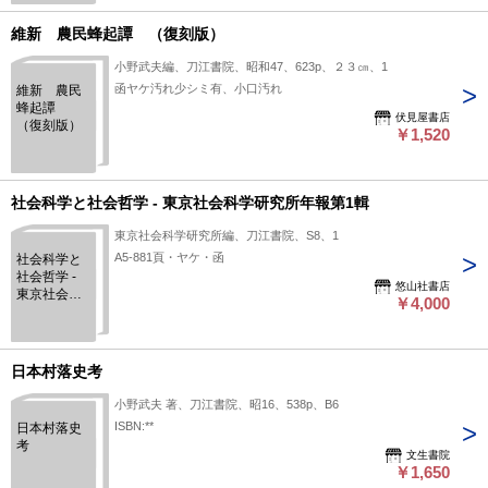
維新 農民蜂起譚 （復刻版）
小野武夫編、刀江書院、昭和47、623p、２３㎝、1
函ヤケ汚れ少シミ有、小口汚れ
維新 農民
蜂起譚
伏見屋書店
（復刻版）
￥1,520
社会科学と社会哲学 - 東京社会科学研究所年報第1輯
東京社会科学研究所編、刀江書院、S8、1
A5-881頁・ヤケ・函
社会科学と
社会哲学 -
悠山社書店
東京社会科
￥4,000
学研究所年
報第1輯
日本村落史考
小野武夫 著、刀江書院、昭16、538p、B6
ISBN:**
日本村落史
考
文生書院
￥1,650