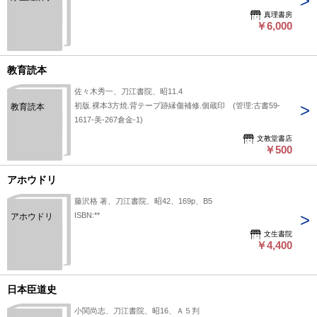
真理書房
￥6,000
教育読本
佐々木秀一、刀江書院、昭11.4
初版.裸本3方焼.背テープ跡縁傷補修.個蔵印 (管理:古書59-
教育読本
1617-美-267倉金-1)
文教堂書店
￥500
アホウドリ
藤沢格 著、刀江書院、昭42、169p、B5
ISBN:**
アホウドリ
文生書院
￥4,400
日本臣道史
小関尚志、刀江書院、昭16、Ａ５判