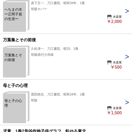
真下五一、刀江書院、昭和34年、1冊
初版カバー
へちまの水
ー正岡子規
永楽屋
の生涯ー
￥2,000
万葉集とその前後
久松潜一、刀江書院、昭33、1冊
初版函付少赤線
万葉集とそ
の前後
永楽屋
￥500
母と子の心理
霜田静志、刀江書院、昭和16年、1冊
初版
母と子の心
理
永楽屋
￥1,500
児童 1巻7号凶作地子供グラフ、飢ゆる東北