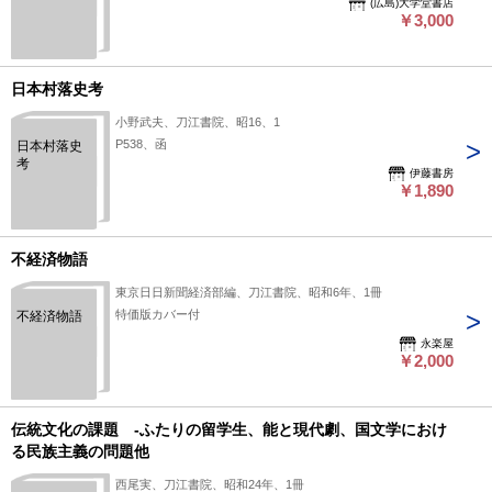
(広島)大学堂書店
￥3,000
日本村落史考
小野武夫、刀江書院、昭16、1
P538、函
日本村落史
考
伊藤書房
￥1,890
不経済物語
東京日日新聞経済部編、刀江書院、昭和6年、1冊
特価版カバー付
不経済物語
永楽屋
￥2,000
伝統文化の課題 -ふたりの留学生、能と現代劇、国文学におけ
る民族主義の問題他
西尾実、刀江書院、昭和24年、1冊