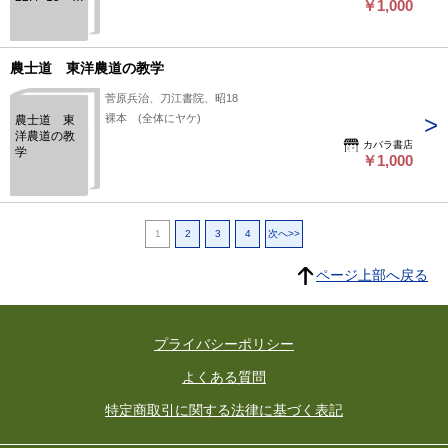
￥1,000
140頁
農士道 東洋農道の教学
菅原兵治、刀江書院、昭18
裸本 (全体にヤケ)
農士道 東
洋農道の教
カバラ書店
学
￥1,000
1
2
3
4
次へ>>
ページ上部へ戻る
プライバシーポリシー
よくある質問
特定商取引に関する法律に基づく表記