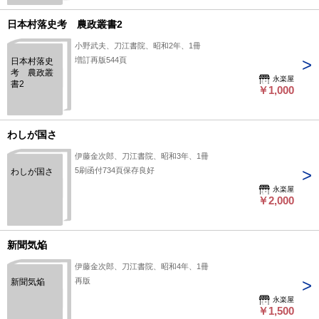
エ・ラタ
ン、祖谷山
日本村落史考 農政叢書2
新記、、山
侍と原士他
小野武夫、刀江書院、昭和2年、1冊
増訂再版544頁
日本村落史
考 農政叢
永楽屋
書2
￥1,000
わしが国さ
伊藤金次郎、刀江書院、昭和3年、1冊
5刷函付734頁保存良好
わしが国さ
永楽屋
￥2,000
新聞気焔
伊藤金次郎、刀江書院、昭和4年、1冊
再版
新聞気焔
永楽屋
￥1,500