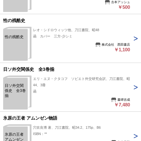
古本アッシュ
￥500
性の残酷史
レオ・シドロウィッツ他、刀江書院、昭48
函 カバー 三方‐少シミ
性の残酷史
株式会社 西田書店
￥1,100
日ソ外交関係史 全3巻揃
エリ・エヌ・クタコフ ソビエト外交研究会訳、刀江書院、昭
44、3冊
日ソ外交関
係史 全3巻
函
揃
書肆吉成
￥7,480
氷原の王者 アムンゼン物語
穴吹良博 著、刀江書院、昭34.2、175p、B6
ISBN：**
氷原の王者
アムンゼン