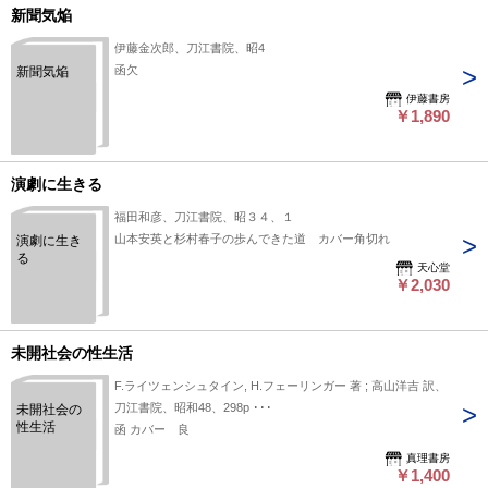
新聞気焔
伊藤金次郎、刀江書院、昭4
函欠
新聞気焔
伊藤書房
￥1,890
演劇に生きる
福田和彦、刀江書院、昭３４、１
山本安英と杉村春子の歩んできた道 カバー角切れ
演劇に生き
る
天心堂
￥2,030
未開社会の性生活
F.ライツェンシュタイン, H.フェーリンガー 著 ; 高山洋吉 訳、
刀江書院、昭和48、298p ･･･
未開社会の
性生活
函 カバー 良
真理書房
￥1,400