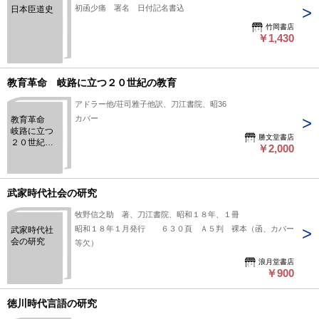
初函少痛 署名 日付記名書込
日本臣道史
竹岡書店
￥1,430
教育革命 岐路に立つ２０世紀の教育
アドラー他/荘司雅子他訳、刀江書院、昭36
カバー
教育革命
岐路に立つ
勝文堂書店
２０世紀の
￥2,000
教育
武家時代社会の研究
牧野信之助 著、刀江書院、昭和１８年、１冊
昭和１８年１月発行 ６３０頁 Ａ５判 裸本（函、カバー
武家時代社
会の研究
等欠）
浪月堂書店
￥900
徳川時代言語の研究