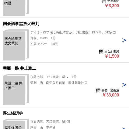
文生書院
物語
￥3,300
国会議事堂放火裁判
ディミトロフ 著 ; 高山洋吉 訳、刀江書院、1972年、312p 図
肖像、19cm、1冊
国会議事堂
放火裁判
初版 カバー Ｂ6判
まなぶ書房
￥1,500
興亜一路 井上雅二
永見七郎、刀江書院、昭17、1冊
菊判 函 南亜公司創業～海外興業社長
興亜一路 井
上雅二
書砦 梁山泊
￥33,000
厚生経済学
福田徳三、刀江書院、昭和5
厚冊 函 本体良
厚生経済学