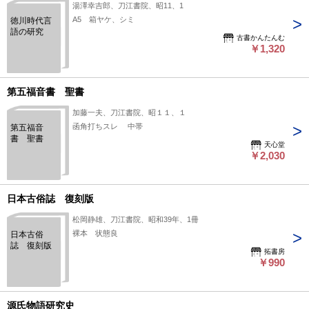
湯澤幸吉郎、刀江書院、昭11、1
A5 箱ヤケ、シミ
徳川時代言
語の研究
古書かんたんむ
￥1,320
第五福音書 聖書
加藤一夫、刀江書院、昭１１、１
函角打ちスレ 中帯
第五福音
書 聖書
天心堂
￥2,030
日本古俗誌 復刻版
松岡静雄、刀江書院、昭和39年、1冊
裸本 状態良
日本古俗
誌 復刻版
拓書房
￥990
源氏物語研究史