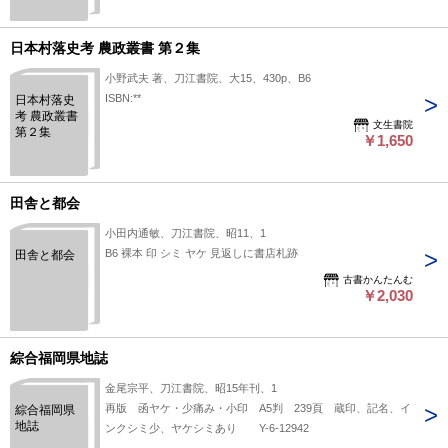
日本村落史考 農政叢書 第２集
小野武夫 著、刀江書院、大15、430p、B6
ISBN:**
日本村落史
考 農政叢書
文生書院
第２集
￥1,650
田舎と都会
小田内通敏、刀江書院、昭11、1
B6 裸本 印 シミ ヤケ 見返しに書店札跡
田舎と都会
古書かんたんむ
￥2,030
綜合福岡県地誌
金尾宗平、刀江書院、昭15年刊、1
再版 函ヤケ・少痛み・小印 A5判 239頁 蔵印、記名、イ
綜合福岡県
地誌
ンクシミ少、ヤケシミあり Y-6-12942