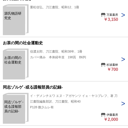
重松信弘、刀江書院、昭和12、1冊
源氏物語研
万葉書房
究史
￥3,150
お茶の間の社会運動史
信濃太郎、刀江書院、昭和38年、1冊
カバー痛み 本体経年並 198頁 B6判
お茶の間の
社会運動史
杉波書林
￥700
同志ゾルゲ -或る諜報部員の記録-
イ・デメンチエワ エヌ・アガヤンツ イェ・ヤコブレフ、著 刀
江書院編集部訳、刀江書院、昭和40
同志ゾルゲ -
或る諜報部
P128 微少ムレ有
員の記録-
伊藤書房
￥2,000