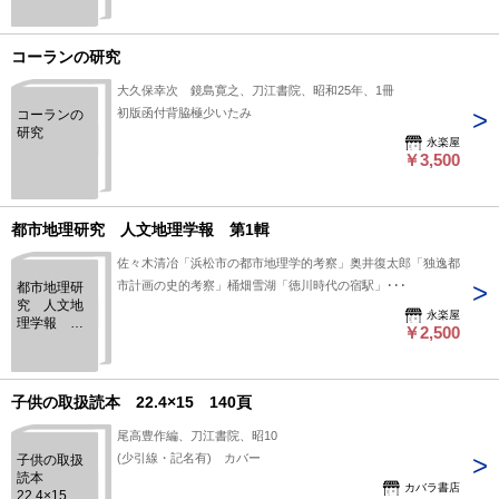
コーランの研究
大久保幸次 鏡島寛之、刀江書院、昭和25年、1冊
初版函付背脇極少いたみ
コーランの
研究
永楽屋
￥3,500
都市地理研究 人文地理学報 第1輯
佐々木清冶「浜松市の都市地理学的考察」奥井復太郎「独逸都
市計画の史的考察」桶畑雪湖「徳川時代の宿駅」･･･
都市地理研
究 人文地
永楽屋
理学報 第1
￥2,500
輯
子供の取扱読本 22.4×15 140頁
尾高豊作編、刀江書院、昭10
(少引線・記名有) カバー
子供の取扱
読本
カバラ書店
22.4×15