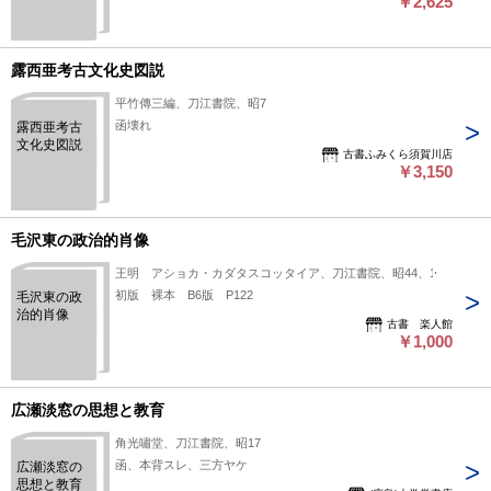
￥2,625
露西亜考古文化史図説
平竹傳三編、刀江書院、昭7
函壊れ
露西亜考古
文化史図説
古書ふみくら須賀川店
￥3,150
毛沢東の政治的肖像
王明 アショカ・カダタスコッタイア、刀江書院、昭44、1
初版 裸本 B6版 P122
毛沢東の政
治的肖像
古書 楽人館
￥1,000
広瀬淡窓の思想と教育
角光嘯堂、刀江書院、昭17
函、本背スレ、三方ヤケ
広瀬淡窓の
思想と教育