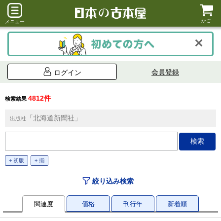
かご
メニュー
会員登録
ログイン
4812件
検索結果
「北海道新聞社」
出版社
+ 初版
+ 揃
絞り込み検索
関連度
価格
刊行年
新着順