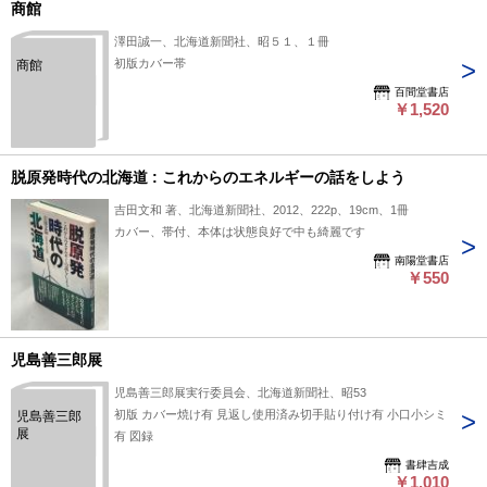
商館
澤田誠一、北海道新聞社、昭５１、１冊
初版カバー帯
商館
百間堂書店
￥1,520
脱原発時代の北海道 : これからのエネルギーの話をしよう
吉田文和 著、北海道新聞社、2012、222p、19cm、1冊
カバー、帯付、本体は状態良好で中も綺麗です
南陽堂書店
￥550
児島善三郎展
児島善三郎展実行委員会、北海道新聞社、昭53
初版 カバー焼け有 見返し使用済み切手貼り付け有 小口小シミ
児島善三郎
展
有 図録
書肆吉成
￥1,010