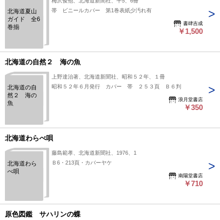
梅沢俊他、北海道新聞社、平5、6冊
帯 ビニールカバー 第1巻表紙少汚れ有
北海道夏山
ガイド 全6
書肆吉成
巻揃
￥1,500
北海道の自然２ 海の魚
上野達治著、北海道新聞社、昭和５２年、１冊
昭和５２年６月発行 カバー 帯 ２５３頁 Ｂ６判
北海道の自
然２ 海の
浪月堂書店
魚
￥350
北海道わらべ唄
藤島範孝、北海道新聞社、1976、1
Ｂ6・213頁・カバーヤケ
北海道わら
べ唄
南陽堂書店
￥710
原色図鑑 サハリンの蝶