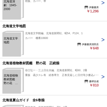
初版、カバー、帯
北海道演
劇 1945‐
伊藤書房
2000
￥1,296
北海道文学地図
北海道文学館編、北海道新聞社、昭54、P124、1
カバー 棚番10600
北海道文学
地図
伊藤書房清田店
￥648
北海道植物教材図鑑 野の花 正続揃
谷口弘一・三上日出夫編、北海道新聞社、昭60、2冊
重版 函少スレ有 続巻帯欠 正巻見返しに日付等少書込み有
北海道植物
教材図鑑
書肆吉成
野の花 正
￥810
続揃
北海道夏山ガイド 全6巻揃