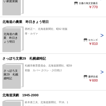
い家庭菜園
古書の旭文堂書店
￥770
北海道の農業 昨日きょう明日
西村正一、北海道新聞社、昭62 初版
帯・カヴァ
北海道の農
業 昨日き
セカンズ
ょう明日
￥810
さっぽろ文庫29 札幌歳時記
札幌市教育委員会、北海道新聞社、昭59
初版 カバー 少スレ・少日焼け
さっぽろ文
庫29 札幌
書肆吉成
歳時記
￥600
北海道演劇 1945‐2000
鈴木喜三夫、北海道新聞社、平16、1