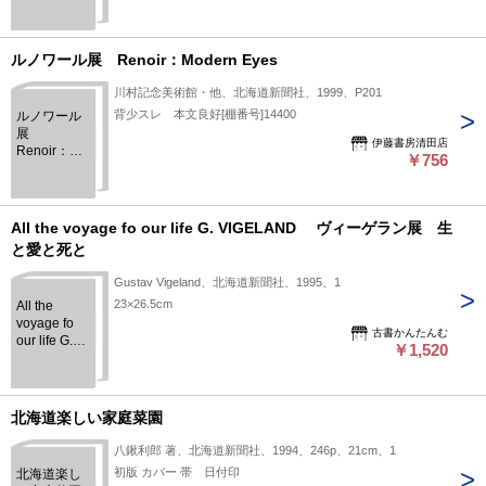
ルノワール展 Renoir：Modern Eyes
川村記念美術館・他、北海道新聞社、1999、P201
背少スレ 本文良好[棚番号]14400
ルノワール
展
伊藤書房清田店
Renoir：
￥756
Modern
Eyes
All the voyage fo our life G. VIGELAND ヴィーゲラン展 生
と愛と死と
Gustav Vigeland、北海道新聞社、1995、1
23×26.5cm
All the
voyage fo
古書かんたんむ
our life G.
￥1,520
VIGELAND
ヴィーゲ
ラン展 生
と愛と死と
北海道楽しい家庭菜園
八鍬利郎 著、北海道新聞社、1994、246p、21cm、1
初版 カバー 帯 日付印
北海道楽し