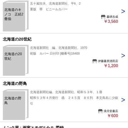
五十嵐恒夫、北海道新聞社、平6、2
重版 帯 ビニールカバー
北海道のキ
ノコ 正続2
書肆吉成
冊揃
￥3,560
北海道の20世紀
北海道新聞社 編、北海道新聞社、1970
初版 カバー 日付印 [棚番号]16400
北海道の20
世紀
伊藤書房清田店
￥1,200
北海道の野鳥
北海道新聞社編、北海道新聞社、昭和５３年、１冊
昭和５３年４月発行 函 ２４５頁 Ｂ６判 本文鳥名に少線
北海道の野
鳥
引
浪月堂書店
￥600
ムンク展 : 画家とモデルたち 図録