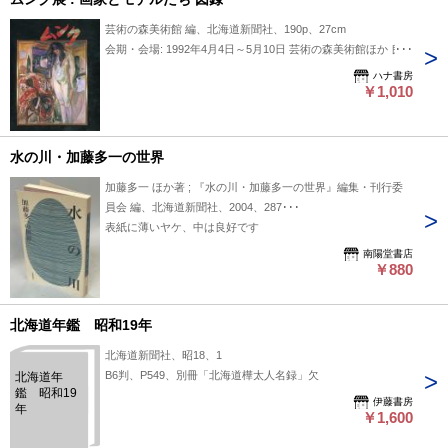
芸術の森美術館 編、北海道新聞社、190p、27cm
会期・会場: 1992年4月4日～5月10日 芸術の森美術館ほか 良好
ハナ書房
￥1,010
水の川・加藤多一の世界
加藤多一 ほか著 ; 『水の川・加藤多一の世界』編集・刊行委
員会 編、北海道新聞社、2004、287･･･
表紙に薄いヤケ、中は良好です
南陽堂書店
￥880
北海道年鑑 昭和19年
北海道新聞社、昭18、1
B6判、P549、別冊「北海道樺太人名録」欠
北海道年
鑑 昭和19
伊藤書房
年
￥1,600