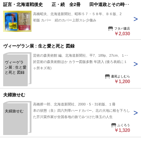
証言・北海道戦後史 正・続 全2冊 田中道政とその時代
高橋昭夫、北海道新聞社、昭和５７・５８年、Ｂ６版、2
初版 カバー 続のカバー上部スレ少傷み
フタバ書店
￥2,030
ヴィーゲラン展 : 生と愛と死と 図録
芸術の森美術館 編、北海道新聞社、平7、189p、27cm、１冊
於芸術の森美術館ほか カラー図版多数 年譜入 (後ろ表紙に１
ヴィーゲラ
ン展 : 生と愛
ヶ所キズ有)
と死と 図録
書苑よしむら
￥1,200
夫婦旅せむ
高橋揆一郎、北海道新聞社、2000・5・31初版、１冊
本の状態（良）四六判帯ハードカバー。北の大地に根を下ろし
夫婦旅せむ
た芥川賞作家が全国各地の旅でみつけた珠玉の人生
ふくろう
￥1,320