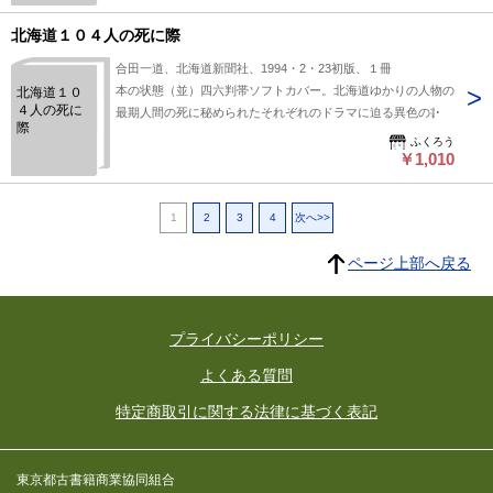
北海道１０４人の死に際
合田一道、北海道新聞社、1994・2・23初版、１冊
本の状態（並）四六判帯ソフトカバー。北海道ゆかりの人物の
北海道１０
４人の死に
最期人間の死に秘められたそれぞれのドラマに迫る異色の書
際
ふくろう
￥1,010
1
2
3
4
次へ>>
ページ上部へ戻る
プライバシーポリシー
よくある質問
特定商取引に関する法律に基づく表記
東京都古書籍商業協同組合