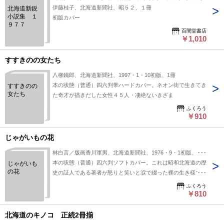
伊藤桂子、北海道新聞社、昭５２、１冊
北海道新鋭
小説集 １
初版カバー
９７７
百間堂書店
￥1,010
すすきのの女たち
八柳鐵郎、北海道新聞社、1997・1・10初版、1冊
本の状態（普通）四六判帯ハードカバー。ネオン街で生きてき
すすきのの
女たち
た奇才が描きだした女性４５人・凄絶ないきざま
ふくろう
￥910
じゃがいもの花
林白言／版画香川軍男、北海道新聞社、1976・9・1初版、1冊
本の状態（普通）四六判ソフトカバー。これは昭和北海道の歴
じゃがいも
の花
史の証人である著者が怒りと笑いと涙で綴った裸の生き様です
ふくろう
￥810
北海道のキノコ 正続2冊揃