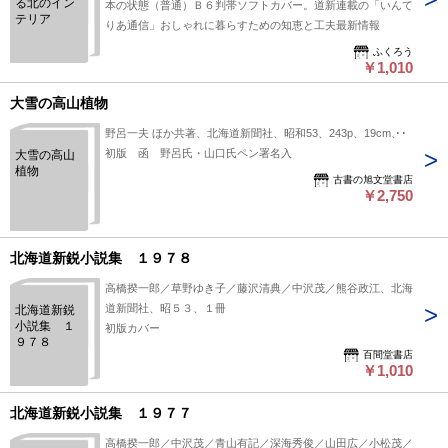
る北のイン
本の状態（普通）Ｂ６判帯ソフトカバー。道新連載の「いんて
テリア
りあ通信」おしゃれに暮らすための知恵と工夫最新情報
ふくろう
￥1,010
大雪の高山植物
野呂一夫 ほか共著、北海道新聞社、昭和53、243p、19cm、1
初版 函 野呂氏・山口氏ペン署名入
大雪の高山
植物
古書の旭文堂書店
￥2,750
北海道新鋭小説集 １９７８
高橋揆一郎／草野ゆき子／藤沢清典／中沢茂／熊谷政江、北海
道新聞社、昭５３、１冊
北海道新鋭
小説集 １
初版カバー
９７８
百間堂書店
￥1,010
北海道新鋭小説集 １９７７
高橋揆一郎／中沢茂／青山有記／深海秀俊／山田広／小松茂／