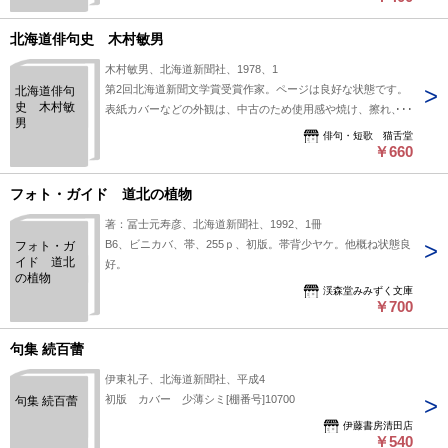
北海道俳句史 木村敏男
木村敏男、北海道新聞社、1978、1
第2回北海道新聞文学賞受賞作家。ページは良好な状態です。
北海道俳句
史 木村敏
表紙カバーなどの外観は、中古のため使用感や焼け、擦れ、ヨ
男
レ、細かな傷などがあります。帯はありません。大型本
俳句・短歌 猫舌堂
￥660
フォト・ガイド 道北の植物
著：冨士元寿彦、北海道新聞社、1992、1冊
B6、ビニカバ、帯、255ｐ、初版。帯背少ヤケ。他概ね状態良
フォト・ガ
イド 道北
好。
の植物
渓森堂みみずく文庫
￥700
句集 続百蕾
伊東礼子、北海道新聞社、平成4
初版 カバー 少薄シミ[棚番号]10700
句集 続百蕾
伊藤書房清田店
￥540