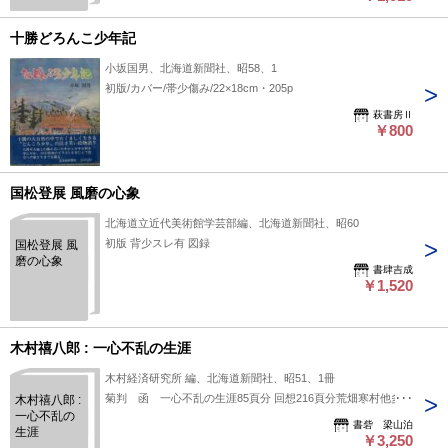
十勝どろんこ少年記
小坂国男、北海道新聞社、昭58、1
初版/カバー/帯少傷み/22×18cm・205p
萩書房Ⅱ
￥800
国松登展 風磨の心象
北海道立近代美術館学芸部編、北海道新聞社、昭60
初版 背少スレ有 図録
国松登展 風
磨の心象
書肆吉成
￥1,520
木村禧八郎 : 一心不乱の生涯
木村経済研究所 編、北海道新聞社、昭51、1冊
菊判 函 一心不乱の生涯85頁分 回想216頁分荒畑寒村他多数
木村禧八郎 :
一心不乱の
書砦 梁山泊
生涯
￥3,250