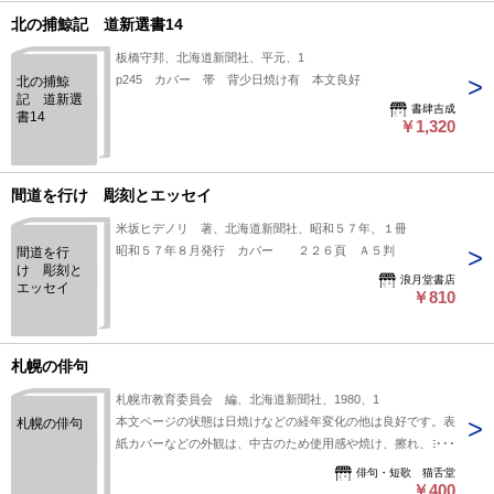
北の捕鯨記 道新選書14
板橋守邦、北海道新聞社、平元、1
p245 カバー 帯 背少日焼け有 本文良好
北の捕鯨
記 道新選
書肆吉成
書14
￥1,320
間道を行け 彫刻とエッセイ
米坂ヒデノリ 著、北海道新聞社、昭和５７年、１冊
昭和５７年８月発行 カバー ２２６頁 Ａ５判
間道を行
け 彫刻と
浪月堂書店
エッセイ
￥810
札幌の俳句
札幌市教育委員会 編、北海道新聞社、1980、1
本文ページの状態は日焼けなどの経年変化の他は良好です。表
札幌の俳句
紙カバーなどの外観は、中古のため使用感や焼け、擦れ、ヨ
レ、細かな傷などがあります。帯はありません。
俳句・短歌 猫舌堂
￥400