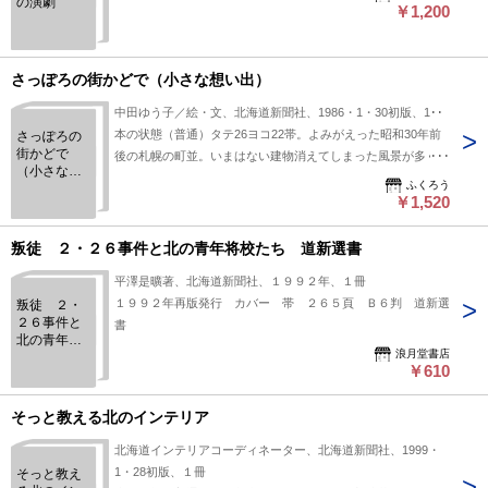
の演劇
￥1,200
さっぽろの街かどで（小さな想い出）
中田ゆう子／絵・文、北海道新聞社、1986・1・30初版、1冊
本の状態（普通）タテ26ヨコ22帯。よみがえった昭和30年前
さっぽろの
街かどで
後の札幌の町並。いまはない建物消えてしまった風景が多くの
（小さな想
人の郷愁をそそる
ふくろう
い出）
￥1,520
叛徒 ２・２６事件と北の青年将校たち 道新選書
平澤是曠著、北海道新聞社、１９９２年、１冊
１９９２年再版発行 カバー 帯 ２６５頁 Ｂ６判 道新選
叛徒 ２・
２６事件と
書
北の青年将
浪月堂書店
校たち 道
￥610
新選書
そっと教える北のインテリア
北海道インテリアコーディネーター、北海道新聞社、1999・
1・28初版、１冊
そっと教え