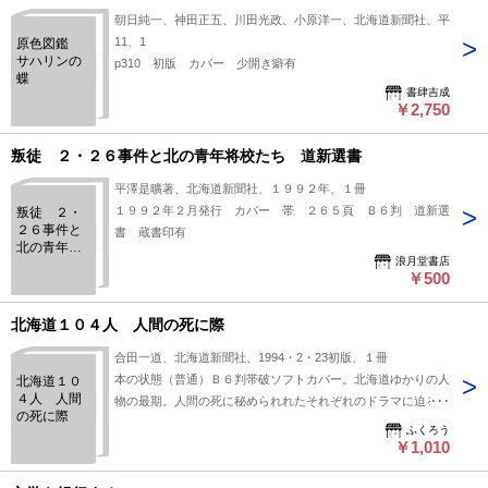
朝日純一、神田正五、川田光政、小原洋一、北海道新聞社、平
11、1
原色図鑑
サハリンの
p310 初版 カバー 少開き癖有
蝶
書肆吉成
￥2,750
叛徒 ２・２６事件と北の青年将校たち 道新選書
平澤是曠著、北海道新聞社、１９９２年、１冊
１９９２年２月発行 カバー 帯 ２６５頁 Ｂ６判 道新選
叛徒 ２・
２６事件と
書 蔵書印有
北の青年将
浪月堂書店
校たち 道
￥500
新選書
北海道１０４人 人間の死に際
合田一道、北海道新聞社、1994・2・23初版、１冊
本の状態（普通）Ｂ６判帯破ソフトカバー。北海道ゆかりの人
北海道１０
４人 人間
物の最期。人間の死に秘められれたそれぞれのドラマに迫る異
の死に際
色の書
ふくろう
￥1,010