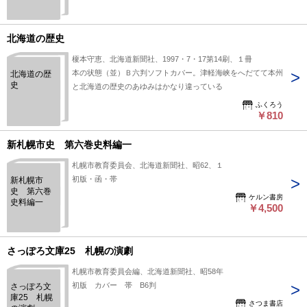
北海道の歴史
榎本守恵、北海道新聞社、1997・7・17第14刷、１冊
本の状態（並）Ｂ六判ソフトカバー。津軽海峡をへだてて本州
北海道の歴
史
と北海道の歴史のあゆみはかなり違っている
ふくろう
￥810
新札幌市史 第六巻史料編一
札幌市教育委員会、北海道新聞社、昭62、１
初版・函・帯
新札幌市
史 第六巻
ケルン書房
史料編一
￥4,500
さっぽろ文庫25 札幌の演劇
札幌市教育委員会編、北海道新聞社、昭58年
初版 カバー 帯 B6判
さっぽろ文
庫25 札幌
さつま書店