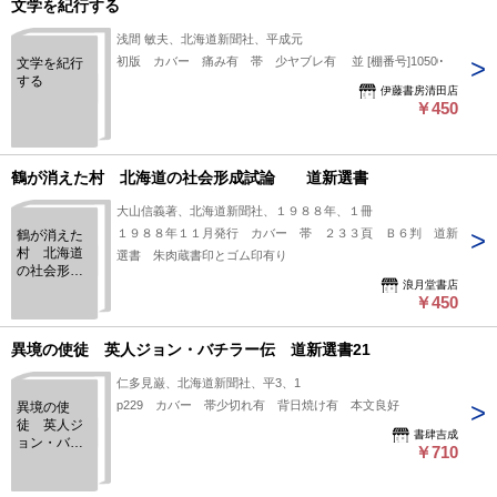
文学を紀行する
浅間 敏夫、北海道新聞社、平成元
初版 カバー 痛み有 帯 少ヤブレ有 並 [棚番号]10500
文学を紀行
する
伊藤書房清田店
￥450
鶴が消えた村 北海道の社会形成試論 道新選書
大山信義著、北海道新聞社、１９８８年、１冊
１９８８年１１月発行 カバー 帯 ２３３頁 Ｂ６判 道新
鶴が消えた
村 北海道
選書 朱肉蔵書印とゴム印有り
の社会形成
浪月堂書店
試論 道
￥450
新選書
異境の使徒 英人ジョン・バチラー伝 道新選書21
仁多見巌、北海道新聞社、平3、1
p229 カバー 帯少切れ有 背日焼け有 本文良好
異境の使
徒 英人ジ
書肆吉成
ョン・バチ
￥710
ラー伝 道
新選書21