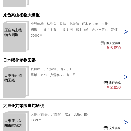
原色高山植物大圖鑑
小野幹雄、林弥栄 監修、北隆館、昭和６２年、１冊
初版 ８４６頁 Ｂ５判 裸本（函、カバー等欠 定価
原色高山植
物大圖鑑
35000円
浪月堂書店
￥5,090
日本帰化植物図鑑
長田武正、北隆館、昭50、1
重版 カバー少濡れシミ有 函
日本帰化植
物図鑑
書肆吉成
￥2,030
大東亜共栄圏毒蛇解説
大島正満 著、北隆館、昭19、356p、B5
ISBN:**
大東亜共栄
圏毒蛇解説
文生書院