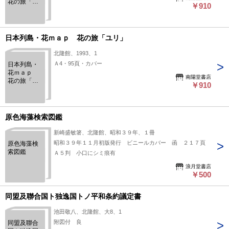
花の旅「ノ
￥910
ギク」
日本列島・花ｍａｐ 花の旅「ユリ」
北隆館、1993、1
Ａ4・95頁・カバー
日本列島・
花ｍａｐ
南陽堂書店
花の旅「ユ
￥910
リ」
原色海藻検索図鑑
新崎盛敏箸、北隆館、昭和３９年、１冊
昭和３９年１１月初版発行 ビニールカバー 函 ２１７頁
原色海藻検
索図鑑
Ａ５判 小口にシミ痕有
浪月堂書店
￥500
同盟及聯合国ト独逸国トノ平和条約議定書
池田敬八、北隆館、大8、1
附図付 良
同盟及聯合