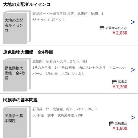
大地の支配者ルィセンコ
高梨洋一・永田喜三郎.共著、北隆館、昭25、1
B6 ヤケシミ 背イタミ
大地の支配
者ルィセン
古書かんたんむ
コ
￥2,030
原色動物大圖鑑 全4巻揃
北隆館、昭和32～35年、27cm、4冊
1巻のみ再版 2～4巻は初版 函にスレヤケあり ビニールカ
原色動物大
圖鑑 全4巻
バー欠 1巻の天、小口にシミあり
揃
拓書房
￥7,700
民族学の基本問題
石田英一郎、北隆館、昭25、219P、B6、1
B6 初版 裸本 状態経年並 219P
民族学の基
本問題
出島書店
￥1,600