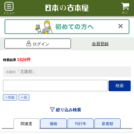
かご
メニュー
会員登録
ログイン
1828件
検索結果
「北隆館」
出版社
+ 初版
+ 揃
絞り込み検索
関連度
価格
刊行年
新着順