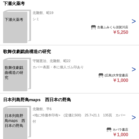
下瀬火薬考
北隆館、昭19
シミ
下瀬火薬考
古書ふみくら須賀川店
￥5,250
歌舞伎劇戯曲構造の研究
守随憲治、北隆館、昭22
カバー表面・本に個人ゴム印あり
歌舞伎劇戯
曲構造の研
(広島)大学堂書店
究
￥1,000
日本列島野鳥maps 西日本の野鳥
北隆館、平6
<地に特価本印有> (定価2,500) 25.7×21.1 135頁 カバー
日本列島野
鳥maps 西
付
日本の野鳥
カバラ書店
￥1,000