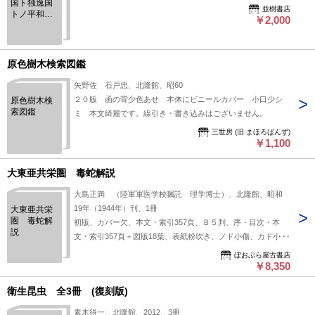
国ト独逸国
並樹書店
トノ平和条
￥2,000
約議定書
原色樹木検索図鑑
矢野佐 石戸忠、北隆館、昭60
２０版 函の背少色あせ 本体にビニールカバー 小口少シ
原色樹木検
索図鑑
ミ 本文綺麗です。線引き・書き込みはございません。
三世房 (旧:まほろばんず)
￥1,100
大東亜共栄圏 毒蛇解説
大島正満 （陸軍軍医学校嘱託 理学博士）、北隆館、昭和
19年（1944年）刊、1冊
大東亜共栄
圏 毒蛇解
初版、カバー欠、本文・索引357頁、Ｂ５判、序・目次・本
説
文・索引357頁＋図版18葉、表紙粉吹き、ノド小傷、カド小欠
（本文には支障無し）
ぼおぶら屋古書店
￥8,350
衛生昆虫 全3冊 (復刻版)
素木得一、北隆館、2012、3冊