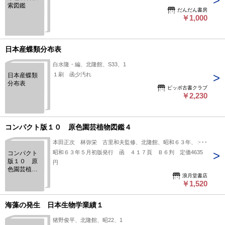
索図鑑
だんだん書房
￥1,000
日本産蝶類分布表
白水隆・編、北隆館、S33、1
１刷 函少汚れ
日本産蝶類
分布表
ピッポ古書クラブ
￥2,230
コンパクト版１０ 原色園芸植物図鑑４
本田正次 林弥栄 古里和夫監修、北隆館、昭和６３年、１冊
昭和６３年５月初版発行 函 ４１７頁 Ｂ６判 定価4635
コンパクト
版１０ 原
円
色園芸植物
浪月堂書店
図鑑４
￥1,520
海藻の発生 日本生物学業績１
猪野俊平、北隆館、昭22、1