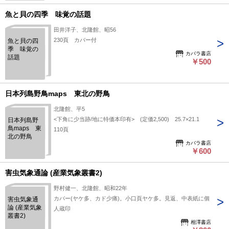
魚と貝の四季 味覚の話題
田井洋子、北隆館、昭56
230頁 カバー付
魚と貝の四
季 味覚の
カバラ書店
話題
￥500
日本列島野鳥maps 東北の野鳥
北隆館、平5
<下角に少当跡/地に特価本印有> (定価2,500) 25.7×21.1
日本列島野
鳥maps 東
110頁
北の野鳥
カバラ書店
￥600
害虫気象通論 (産業気象叢書2)
野村健一、北隆館、昭和22年
カバー(ヤケ多、カド少痛)。小口頁ヤケ多。見返、中表紙に個
害虫気象通
論 (産業気象
人蔵印
叢書2)
相澤書店