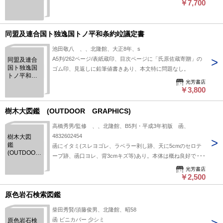
￥7,700
同盟及連合国ト独逸国トノ平和条約竝議定書
池田敬八 、、北隆館、大正8年、s
A5判/262ページ/表紙蔵印、目次ページに「氏原佐蔵寄贈」の
同盟及連合
国ト独逸国
ゴム印、見返しに鉛筆値書きあり、本文特に問題なし。
トノ平和条
光芳書店
約竝議定書
￥3,800
樹木大図鑑 (OUTDOOR GRAPHICS)
高橋秀男/監修 、、北隆館、B5判・平成3年初版 函、
4832602454
樹木大図
鑑
函にイタミ(スレヨゴレ、ラベラー剥し跡、天に5cmのセロテ
(OUTDOOR
ープ跡、函口ヨレ、背3cmキズ等)あり。本体は概ね良好で
GRAPHICS)
す。印・線引なし。
光芳書店
￥2,500
原色岩石検索図鑑
柴田秀賢/須藤俊男、北隆館、昭58
函 ビニカバー 少シミ
原色岩石検