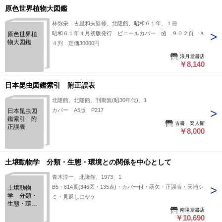
原色世界植物大図鑑
林弥栄 古里和夫監修、北隆館、昭和６１年、１冊
昭和６１年４月初版発行 ビニールカバー 函 ９０２頁 Ａ
原色世界植
物大図鑑
４判 定価30000円
浪月堂書店
￥8,140
日本昆虫図鑑索引 附正誤表
北隆館、北隆館、刊期無(昭30年代)、1
カバー A5版 P217
日本昆虫図
鑑索引 附
古書 楽人館
正誤表
￥8,000
土壌動物学 分類・生態・環境との関係を中心として
青木淳一、北隆館、1973、1
B5・814頁(346図・135表)・カバー付・函欠・正誤表・天地シ
土壌動物
学 分類・
ミ・見返しにヤケ
生態・環境
南陽堂書店
との関係を
￥10,690
中心として