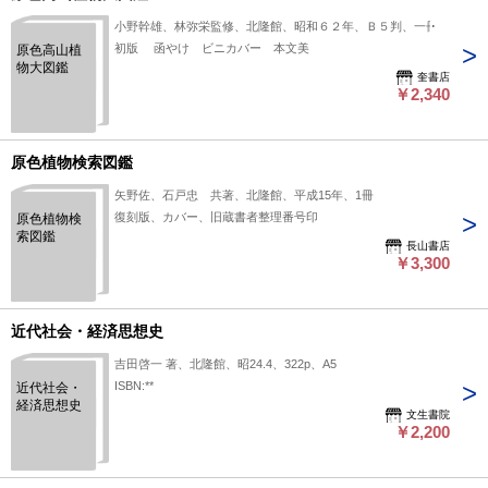
小野幹雄、林弥栄監修、北隆館、昭和６２年、Ｂ５判、一冊
初版 函やけ ビニカバー 本文美
原色高山植
物大図鑑
奎書店
￥2,340
原色植物検索図鑑
矢野佐、石戸忠 共著、北隆館、平成15年、1冊
復刻版、カバー、旧蔵書者整理番号印
原色植物検
索図鑑
長山書店
￥3,300
近代社会・経済思想史
吉田啓一 著、北隆館、昭24.4、322p、A5
ISBN:**
近代社会・
経済思想史
文生書院
￥2,200