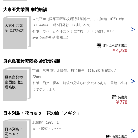
大東亜共栄圏 毒蛇解説
大島正満（陸軍軍医学校嘱託理学博士）、北隆館、昭和19年
（1944年）10月5日発行、B5判、本文 ･･･
大東亜共栄
圏 毒蛇解説
初版、カバーと本体にシミと汚れ、ノドに裂け。0933-
aya（保管先 廻廊 棚上）
ぼおぶら屋古書店
￥4,730
原色鳥類検索図鑑 改訂増補版
宇田川竜男 著、北隆館、昭和39年、318p (図版 解説共)、
22cm
原色鳥類検
索図鑑 改訂
初版 函欠 裸本 前後の見返しに少々痛みあり 天地・小口
増補版
にヤケシミあり
拓書房
￥770
日本列島・花ｍａｐ 花の旅「ノギク」
北隆館、1993、1
Ａ4・95頁・カバー
日本列島・
花ｍａｐ
南陽堂書店