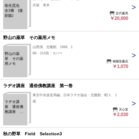
共箱 美本
衛生昆虫
全3冊 (復
近代書房
刻版)
￥20,000
野山の薬草 その薬用メモ
山西潔、北隆館、1968、1
B6・214頁・カバー
野山の薬
草 その薬
南陽堂書店
用メモ
￥1,070
ラヂオ講座 通俗佛教講座 第一巻
東京中央放送局編、日本ラヂオ協会・北隆館、昭３、１
函
ラヂオ講
座 通俗佛
天心堂
教講座 第
￥2,030
一巻
秋の野草 Field Selection3