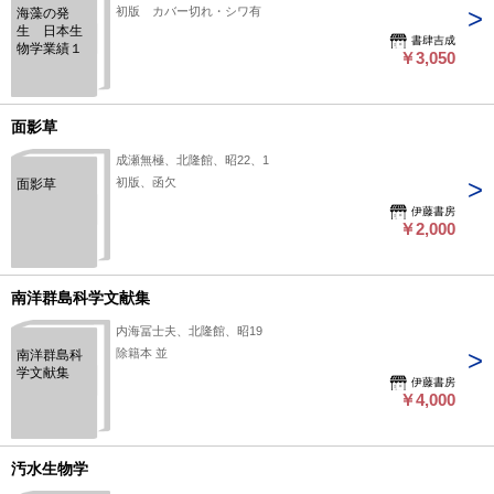
初版 カバー切れ・シワ有
海藻の発
生 日本生
書肆吉成
物学業績１
￥3,050
面影草
成瀬無極、北隆館、昭22、1
初版、函欠
面影草
伊藤書房
￥2,000
南洋群島科学文献集
内海冨士夫、北隆館、昭19
除籍本 並
南洋群島科
学文献集
伊藤書房
￥4,000
汚水生物学