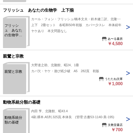
フリッシュ あなたの生物学 上下揃
カール・フォン・フリッシュ/橋本文夫・鈴木健二訳、北隆館
上下 2冊セット 各昭和50年初版 カバー少スレ 本体経年
フリッシ
ュ あなた
ヤケあり 本文問題なし
の生物学
あ〜る書房
上下揃
￥4,580
親鸞と宗教
大野達之助、北隆館、昭24、1冊
カバ欠・ヤケ・遊び紙少破 A5 282頁 初版
親鸞と宗教
うたたね文庫
￥1,000
動物系統分類の基礎
内田 亨、北隆館、昭43.4
4刷.裸本.A5判.325頁.本体良 (管理:古書53-1140-美-195)
動物系統分
類の基礎
文教堂書店
￥700