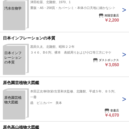
津田松苗、北隆館、1970、1
重版・A5・258頁・カバーシミ・本体小口天地に細かなシミ
汚水生物学
南陽堂書店
￥2,200
日本インフレーションの本質
黒田久太、北隆館、昭和２２年
３４６、B６判、裸本 表紙周りおよび小口等三方にヤケ
日本インフ
レーション
ダストボックス
の本質
￥3,050
原色園芸植物大図鑑
本田正次/林弥栄/古里和夫監修、北隆館、平成５年、Ｂ５判、
一冊
原色園芸植
物大図鑑
函 ビニカバー 美本
奎書店
￥4,070
原色高山植物大図鑑