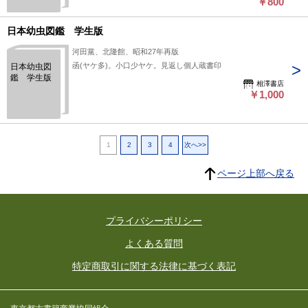
￥800
日本幼虫図鑑 学生版
河田黨、北隆館、昭和27年再版
函(ヤケ多)。小口少ヤケ。見返し個人蔵書印
日本幼虫図
鑑 学生版
相澤書店
￥1,000
1
2
3
4
次へ>>
ページ上部へ戻る
プライバシーポリシー
よくある質問
特定商取引に関する法律に基づく表記