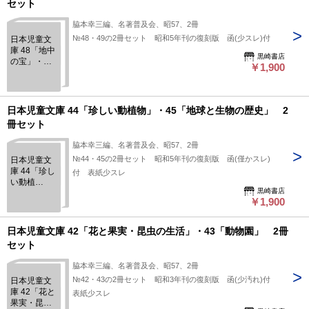
セット
脇本幸三編、名著普及会、昭57、2冊
№48・49の2冊セット 昭和5年刊の復刻版 函(少スレ)付
日本児童文
庫 48「地中
黒崎書店
の宝」・
￥1,900
49「星と
雲・火山と
地震」 2冊
セット
日本児童文庫 44「珍しい動植物」・45「地球と生物の歴史」 2
冊セット
脇本幸三編、名著普及会、昭57、2冊
№44・45の2冊セット 昭和5年刊の復刻版 函(僅かスレ)
日本児童文
庫 44「珍し
付 表紙少スレ
い動植
黒崎書店
物」・
￥1,900
45「地球と
生物の歴
史」 2冊セ
日本児童文庫 42「花と果実・昆虫の生活」・43「動物園」 2冊
ット
セット
脇本幸三編、名著普及会、昭57、2冊
№42・43の2冊セット 昭和3年刊の復刻版 函(少汚れ)付
日本児童文
庫 42「花と
表紙少スレ
果実・昆虫