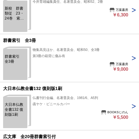
今井育雄編集責任、名著普及会、昭和52、2冊
新校 群書
万葉書房
類従 23・
￥6,300
24巻 索引
(一)(二) 2
冊
群書索引 全3冊
物集高見ほか、名著普及会、昭和50、全3冊
第3冊の箱背に傷み有
群書索引
全3冊
万葉書房
￥9,000
大日本仏教全書132 復刻版1刷
仏書刊行会編、名著普及会、1981/6、A5判
函ヤケ・ビニールカバー
大日本仏教
全書132 復
BOOKSじのん
刻版1刷
￥5,500
広文庫 全20冊群書索引付