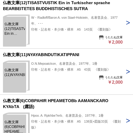
der Sieben
仏教文庫(12)TISASTVUSTIK Ein in Turkischer sprache
Inspirationen
BEARBEITETES BUDDHISTISCHES SUTRA
W・Radloff/Baron A. von Stael-Holstein、名著普及会、1977
年、･･･
仏教文庫
(12)TISASTVUSTIK
印有・記名有・本少痛・裸本 A5 143頁 《覆刻版》
Ein in
うたたね文庫
Turkischer
￥2,000
sprache
BEARBEITETES
BUDDHISTISCHES
仏教文庫(11)NYAYABINDUTIKATIPPANI
SUTRA
O.N.Mepoatckon、名著普及会、1977年、1冊
印有・記名有・本少痛・裸本 A5 43頁 《覆刻版》
仏教文庫
(11)NYAYABINDUTIKATIPPANI
うたたね文庫
￥2,000
仏教文庫(6)COBPAHIR HPEAMETOBb AAMANCKARO
KYAbTA (露語)
Hpoo. A. Rpkhbe?erb、名著普及会、1977年、1冊
印有・記名有・本少痛・裸本 A5 138頁+図版33頁 《覆刻
仏教文庫
(6)COBPAHIR
版》
HPEAMETOBb