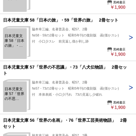
黒崎書店
61「日本と
￥1,900
世界」 2冊
セット
日本児童文庫 58「日本の旅」・59「世界の旅」 2冊セット
脇本幸三編、名著普及会、昭57、2冊
№58・59の2冊セット 昭和5年刊の復刻版 函(僅かスレ)
日本児童文
庫 58「日本
付 小口少スレ 前見返し僅か剥し跡
の旅」・
黒崎書店
59「世界の
￥1,900
旅」 2冊セ
ット
日本児童文庫 57「世界の不思議」・73「八犬伝物語」 2冊セッ
ト
脇本幸三編、名著普及会、昭57、2冊
№57・73の2冊セット 昭和5年刊の復刻版 函(僅かスレ)
日本児童文
庫 57「世界
付 本体表紙・小口少汚れ 73の見返し少破れ
の不思
黒崎書店
議」・
￥1,900
73「八犬伝
物語」 2冊
セット
日本児童文庫 56「世界の名画」・76「世界工芸美術物語」 2冊
セット
脇本幸三編、名著普及会、昭57、2冊