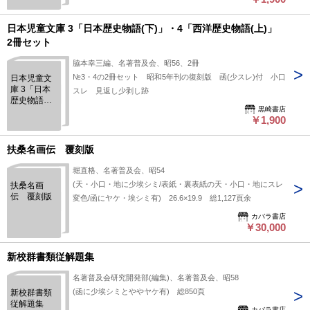
71「日本建
国物語」 2
冊セット
日本児童文庫 3「日本歴史物語(下)」・4「西洋歴史物語(上)」
2冊セット
脇本幸三編、名著普及会、昭56、2冊
№3・4の2冊セット 昭和5年刊の復刻版 函(少スレ)付 小口
日本児童文
庫 3「日本
スレ 見返し少剥し跡
歴史物語
黒崎書店
(下)」・
￥1,900
4「西洋歴史
物語(上)」
2冊セット
扶桑名画伝 覆刻版
堀直格、名著普及会、昭54
(天・小口・地に少埃シミ/表紙・裏表紙の天・小口・地にスレ
扶桑名画
伝 覆刻版
変色/函にヤケ・埃シミ有) 26.6×19.9 総1,127頁余
カバラ書店
￥30,000
新校群書類従解題集
名著普及会研究開発部(編集)、名著普及会、昭58
(函に少埃シミとややヤケ有) 総850頁
新校群書類
従解題集
カバラ書店