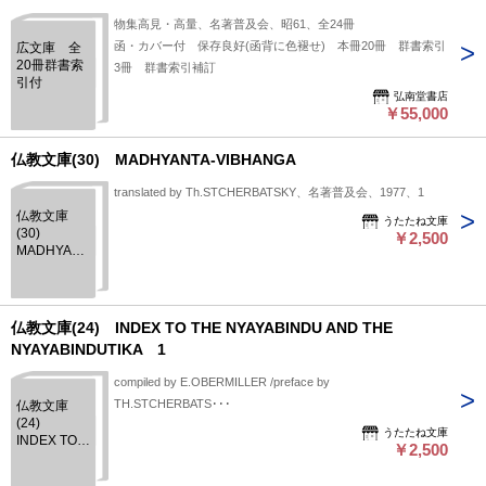
物集高見・高量、名著普及会、昭61、全24冊
函・カバー付 保存良好(函背に色褪せ) 本冊20冊 群書索引
広文庫 全
20冊群書索
3冊 群書索引補訂
引付
弘南堂書店
￥55,000
仏教文庫(30) MADHYANTA-VIBHANGA
translated by Th.STCHERBATSKY、名著普及会、1977、1
仏教文庫
うたたね文庫
(30)
￥2,500
MADHYANTA-
VIBHANGA
仏教文庫(24) INDEX TO THE NYAYABINDU AND THE
NYAYABINDUTIKA 1
compiled by E.OBERMILLER /preface by
TH.STCHERBATS･･･
仏教文庫
(24)
うたたね文庫
INDEX TO
￥2,500
THE
NYAYABINDU