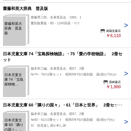
AND THE
NYAYABINDUTIKA
齋藤和英大辞典 普及版
1
齋藤秀三郎、名著普及会、1983、1
覆刻版重版・B5・1160頁函・ヤケ
齋藤和英大
辞典 普及
南陽堂書店
版
￥6,110
日本児童文庫 74「宝島探検物語」・75「愛の学校物語」 2冊セ
ット
脇本幸三編、名著普及会、昭57、2冊
№74・75の2冊セット 昭和5年刊の復刻版 函(僅か汚れ)付
日本児童文
庫 74「宝島
黒崎書店
探検物
￥1,900
語」・
75「愛の学
校物語」 2
冊セット
日本児童文庫 60「隣りの国々」・61「日本と世界」 2冊セット
脇本幸三編、名著普及会、昭57、2冊
№60・61の2冊セット 昭和5年刊の復刻版 函(僅か汚れ)
日本児童文
庫 60「隣り
付 前見返し僅か剥し跡
の国々」・