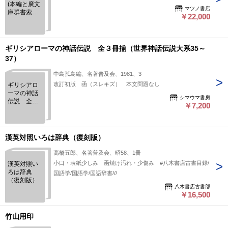
(本編と廣文
マツノ書店
庫群書索引
￥22,000
補訂の21冊
セット)
ギリシアローマの神話伝説 全３冊揃（世界神話伝説大系35～
37）
中島孤島編、名著普及会、1981、3
改訂初版 函（スレキズ） 本文問題なし
ギリシアロ
ーマの神話
シマウマ書房
伝説 全３
￥7,200
冊揃（世界
神話伝説大
系35～37）
漢英対照いろは辞典（復刻版）
高橋五郎、名著普及会、昭58、1冊
小口・表紙少しみ 函焼け汚れ・少傷み #八木書店古書目録/
漢英対照い
ろは辞典
国語学/国語学/国語辞書///
（復刻版）
八木書店古書部
￥16,500
竹山用印