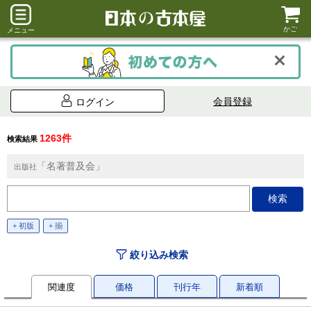
かご
メニュー
会員登録
ログイン
1263件
検索結果
「名著普及会」
出版社
+ 初版
+ 揃
絞り込み検索
関連度
価格
刊行年
新着順