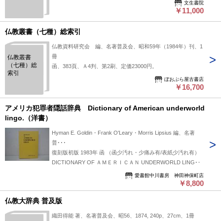
文生書院
号至昭和２
￥11,000
年１２月号
（合本１
冊）
仏教叢書（七種）総索引
仏教資料研究会 編、名著普及会、昭和59年（1984年）刊、1
冊
仏教叢書
（七種）総
函、383頁、Ａ4判、第2刷、定価23000円。
索引
ぼおぶら屋古書店
￥16,700
アメリカ犯罪者隠話辞典 Dictionary of American underworld
lingo.（洋書）
Hyman E. Goldin・Frank O'Leary・Morris Lipsius 編、名著
普･･･
復刻版初版 1983年 函 （函少汚れ・少痛み有/表紙少汚れ有）
DICTIONARY OF ＡＭＥＲＩＣＡＮ UNDERWORLD LINGO
愛書館中川書房 神田神保町店
￥8,800
仏教大辞典 普及版
織田得能 著、名著普及会、昭56、1874, 240p、27cm、1冊