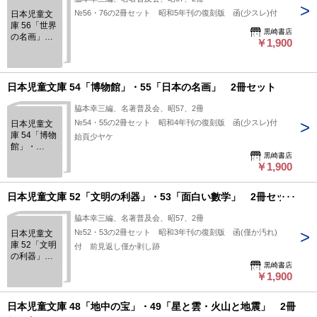
№56・76の2冊セット 昭和5年刊の復刻版 函(少スレ)付
日本児童文
庫 56「世界
黒崎書店
の名画」・
￥1,900
76「世界工
芸美術物
語」 2冊セ
ット
日本児童文庫 54「博物館」・55「日本の名画」 2冊セット
脇本幸三編、名著普及会、昭57、2冊
№54・55の2冊セット 昭和4年刊の復刻版 函(少スレ)付
日本児童文
庫 54「博物
始頁少ヤケ
館」・
黒崎書店
55「日本の
￥1,900
名画」 2冊
セット
日本児童文庫 52「文明の利器」・53「面白い數学」 2冊セット
脇本幸三編、名著普及会、昭57、2冊
№52・53の2冊セット 昭和3年刊の復刻版 函(僅か汚れ)
日本児童文
庫 52「文明
付 前見返し僅か剥し跡
の利器」・
黒崎書店
53「面白い
￥1,900
數学」 2冊
セット
日本児童文庫 48「地中の宝」・49「星と雲・火山と地震」 2冊