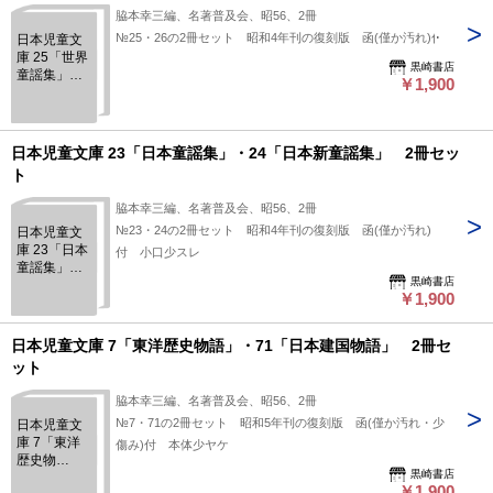
脇本幸三編、名著普及会、昭56、2冊
№25・26の2冊セット 昭和4年刊の復刻版 函(僅か汚れ)付
日本児童文
庫 25「世界
黒崎書店
童謡集」・
￥1,900
26「児童自
由詩集」 2
冊セット
日本児童文庫 23「日本童謡集」・24「日本新童謡集」 2冊セッ
ト
脇本幸三編、名著普及会、昭56、2冊
№23・24の2冊セット 昭和4年刊の復刻版 函(僅か汚れ)
日本児童文
庫 23「日本
付 小口少スレ
童謡集」・
黒崎書店
24「日本新
￥1,900
童謡集」 2
冊セット
日本児童文庫 7「東洋歴史物語」・71「日本建国物語」 2冊セ
ット
脇本幸三編、名著普及会、昭56、2冊
№7・71の2冊セット 昭和5年刊の復刻版 函(僅か汚れ・少
日本児童文
庫 7「東洋
傷み)付 本体少ヤケ
歴史物
黒崎書店
語」・
￥1,900