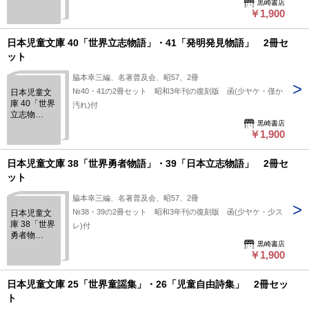
黒崎書店
の生活」・
￥1,900
43「動物
園」 2冊セ
ット
日本児童文庫 40「世界立志物語」・41「発明発見物語」 2冊セ
ット
脇本幸三編、名著普及会、昭57、2冊
№40・41の2冊セット 昭和3年刊の復刻版 函(少ヤケ・僅か
日本児童文
庫 40「世界
汚れ)付
立志物
黒崎書店
語」・
￥1,900
41「発明発
見物語」 2
冊セット
日本児童文庫 38「世界勇者物語」・39「日本立志物語」 2冊セ
ット
脇本幸三編、名著普及会、昭57、2冊
№38・39の2冊セット 昭和3年刊の復刻版 函(少ヤケ・少ス
日本児童文
庫 38「世界
レ)付
勇者物
黒崎書店
語」・
￥1,900
39「日本立
志物語」 2
冊セット
日本児童文庫 25「世界童謡集」・26「児童自由詩集」 2冊セッ
ト