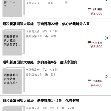
書 １－
１０３．３ Ｂ５ 函
３ ／
早川図書
大正１５年
￥2,600
刊の復刻版
昭和新纂国訳大蔵経 宗典部第22巻 信心銘義解外六書
名著普及会、平3、Ａ５判
復刻版第２刷 函 美本
昭和新纂国
訳大蔵経
竹岡書店
宗典部第22
￥5,500
巻 信心銘
義解外六書
昭和新纂国訳大蔵経 宗典部第6巻 臨済宗聖典
名著普及会、平2、Ａ５判
復刻版第２刷 函 美本
昭和新纂国
訳大蔵経
竹岡書店
宗典部第6
￥4,400
巻 臨済宗
聖典
昭和新纂国訳大蔵経 解説部第1・2巻 仏典解説
名著普及会 全2、平3、Ａ５判、全2冊