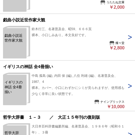
うたたね文庫
AAMANCKARO
￥2,000
KYAbTA
(露語)
戯曲小説近世作家大観
鈴木行三、名著普及会、昭59、６６６頁
裸本、小口しみあり。本文良好です。
戯曲小説近
世作家大観
燦々堂
￥2,800
イギリスの神話 全4冊揃い
中島 孤島 (編), 内田 保 (編), 八住 利雄 (編)、名著普及会、
1987、4
イギリスの
神話 全4冊
裸本。カバー、小口にわずかにシミが見られますが、使用感も
揃い
少なく非常に良い状態です。
ナインブリックス
￥10,000
哲学大辞書 １－３ ／ 大正１５年刊の復刻版
大日本百科辞書編纂所編、名著普及会、１９８６年（昭和６１
年）、３冊
哲学大辞