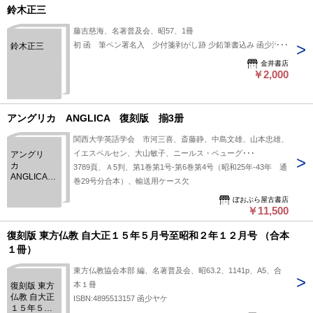
鈴木正三
藤吉慈海、名著普及会、昭57、1冊
初 函 筆ペン署名入 少付箋剥がし跡 少鉛筆書込み 函少汚れ
鈴木正三
金井書店
￥2,000
アングリカ ANGLICA 復刻版 揃3册
関西大学英語学会 市河三喜、斎藤静、中島文雄、山本忠雄、
イエスペルセン、大山敏子、ニールス・ベューグ･･･
アングリ
カ
3789頁、Ａ5判、第1巻第1号-第6巻第4号（昭和25年-43年 通
ANGLICA
巻29号分合本）、輸送用ケース欠
復刻版 揃3
册
ぼおぶら屋古書店
￥11,500
復刻版 東方仏教 自大正１５年５月号至昭和２年１２月号 （合本
１冊）
東方仏教協会本部 編、名著普及会、昭63.2、1141p、A5、合
本１冊
復刻版 東方
仏教 自大正
ISBN:4895513157 函少ヤケ
１５年５月