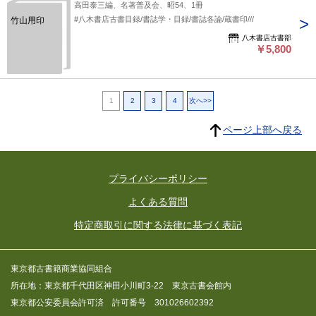
高田泰三編、名著普及会、昭54、1冊
#八木書店古書目録/書誌学・目録/書誌各論/蔵書印///
竹山用印
八木書店古書部
￥5,800
1
2
3
4
次へ>>
ページ上部へ戻る
プライバシーポリシー
よくある質問
特定商取引に関する法律に基づく表記
東京都古書籍商業協同組合
所在地：東京都千代田区神田小川町3-22 東京古書会館内
東京都公安委員会許可済 許可番号 301026602392