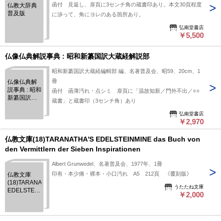
函付 見返し、扉頁に3センチ角の蔵書印あり。本文30頁程度
仏教大辞典
普及版
に渉って、角にヨレのある箇所あり。
弘南堂書店
￥5,500
仏像仏典解説事典 : 昭和新纂国訳大蔵経解説部
昭和新纂国訳大蔵経編輯部 編、名著普及会、昭59、20cm、1
冊
仏像仏典解
説事典 : 昭和
函付 函薄汚れ・点シミ 扉頁に「温故知新／門外不出／○○
新纂国訳大
蔵書」と蔵書印（3センチ角）あり
蔵経解説部
弘南堂書店
￥2,970
仏教文庫(18)TARANATHA'S EDELSTEINMINE das Buch von
den Vermittlern der Sieben Inspirationen
Albert Grunwedel、名著普及会、1977年、1冊
印有・本少痛・裸本・小口汚れ A5 212頁 《覆刻版》
仏教文庫
(18)TARANATHA'S
うたたね文庫
EDELSTEINMINE
￥2,000
das Buch
von den
Vermittlern