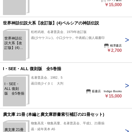
￥15,000
世界神話伝説大系【改訂版】(4)ペルシアの神話伝説
松村武雄、名著普及会、1979年改訂版
函(少ヤケスレ)。小口少ヤケ。中表紙に個人蔵書印
世界神話伝
説大系【改
相澤書店
訂版】(4)ペ
￥2,700
ルシアの神
話伝説
I・SEE・ALL 復刻版 全5巻揃
名著普及会、1982、5
函日焼少イタミ 大判
I・SEE・
ALL 復刻
藍書店 Indigo Books
版 全5巻揃
￥15,000
廣文庫 21冊 (本編と廣文庫群書索引補訂の21冊セット)
物集高見・物集高量、名著普及会、平成1、21冊揃
函・経年美本 A5
廣文庫 21冊