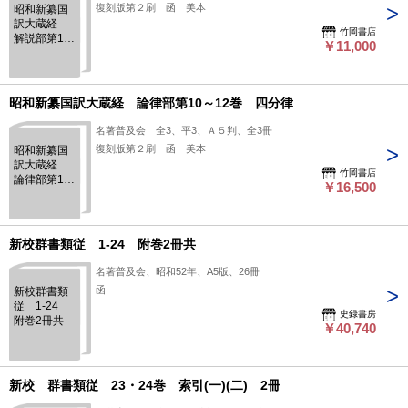
復刻版第２刷 函 美本
昭和新纂国
訳大蔵経
竹岡書店
解説部第1・
￥11,000
2巻 仏典解
説
昭和新纂国訳大蔵経 論律部第10～12巻 四分律
名著普及会 全3、平3、Ａ５判、全3冊
復刻版第２刷 函 美本
昭和新纂国
訳大蔵経
竹岡書店
論律部第10
￥16,500
～12巻 四
分律
新校群書類従 1-24 附巻2冊共
名著普及会、昭和52年、A5版、26冊
函
新校群書類
従 1-24
史録書房
附巻2冊共
￥40,740
新校 群書類従 23・24巻 索引(一)(二) 2冊