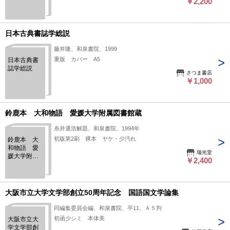
￥2,200
日本古典書誌学総説
藤井隆、和泉書院、1999
重版 カバー A5
日本古典書
誌学総説
さつま書店
￥1,000
鈴鹿本 大和物語 愛媛大学附属図書館蔵
糸井通浩解題、和泉書院、1994年
初版第2刷 裸本 ヤケ・少汚れ
鈴鹿本 大
和物語 愛
瑞光堂
媛大学附属
￥2,400
図書館蔵
大阪市立大学文学部創立50周年記念 国語国文学論集
同編集委員会編、和泉書院、平11、Ａ５判
初函少シミ 本体美
大阪市立大
学文学部創