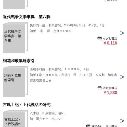
斎 上方文
庫１
近代戦争文学事典 第八輯
矢野貫一編、和泉書院、2004年6月10日、417頁、1冊
初版 帯 函 定価￥12000
近代戦争文
学事典 第
なざわ書店
八輯
￥6,110
詞花和歌集総索引
西端幸雄編、和泉書院、１９８９年、１冊
初版１刷１９８９年２月発行 函 １４５頁 Ａ５判 和泉書
詞花和歌集
総索引
院索引叢書１９
浪月堂書店
￥1,830
古風土記・上代説話の研究
八木毅、和泉書院、昭63
初 函少ヤケ 小口シミ
古風土記・
上代説話の
株式会社 西田書店