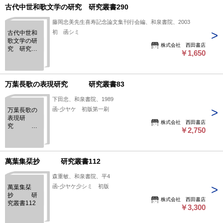
古代中世和歌文学の研究 研究叢書290
藤岡忠美先生喜寿記念論文集刊行会編、和泉書院、2003
初 函シミ
古代中世和
歌文学の研
株式会社 西田書店
究 研究叢
￥1,650
書290
万葉長歌の表現研究 研究叢書83
下田忠、和泉書院、1989
函‐少ヤケ 初版第一刷
万葉長歌の
表現研
株式会社 西田書店
究 研
￥2,750
究叢書83
萬葉集栞抄 研究叢書112
森重敏、和泉書院、平4
函‐少ヤケ少シミ 初版
萬葉集栞
抄 研
株式会社 西田書店
究叢書112
￥3,300