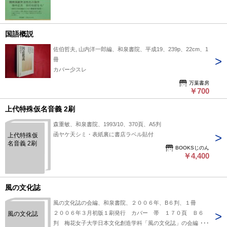
国語概説
佐伯哲夫, 山内洋一郎編、和泉書院、平成19、239p、22cm、1
冊
カバー少スレ
万葉書房
￥700
上代特殊仮名音義 2刷
森重敏、和泉書院、1993/10、370頁、A5判
函ヤケ天シミ・表紙裏に書店ラベル貼付
上代特殊仮
名音義 2刷
BOOKSじのん
￥4,400
風の文化誌
風の文化誌の会編、和泉書院、２００６年、B６判、１冊
２００６年３月初版１刷発行 カバー 帯 １７０頁 Ｂ６
風の文化誌
判 梅花女子大学日本文化創造学科「風の文化誌」の会編 駒