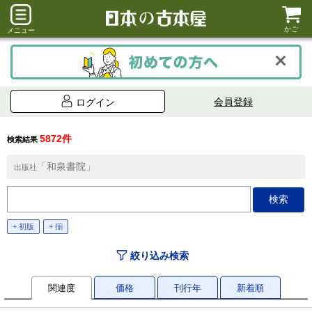
かご
メニュー
会員登録
ログイン
5872件
検索結果
「和泉書院」
出版社
+ 初版
+ 揃
絞り込み検索
関連度
価格
刊行年
新着順