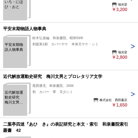
いろ・にほ
瑞光堂
ひ・おと
￥3,200
平安末期物語人物事典
鈴木弘道編、和泉書院、昭和59年
初版第1刷 カバーヤケ 本体天ヤケ・シミ
平安末期物
語人物事典
瑞光堂
￥2,800
近代解放運動史研究 梅川文男とプロレタリア文学
尾西康充、和泉書院、2006
初 カバー 帯 天少シミ
近代解放運
動史研究
株式会社 西田書店
梅川文男と
￥1,650
プロレタリ
ア文学
二葉亭四迷『あひゞき』の表記研究と本文・索引 和泉書院索引
叢書 42