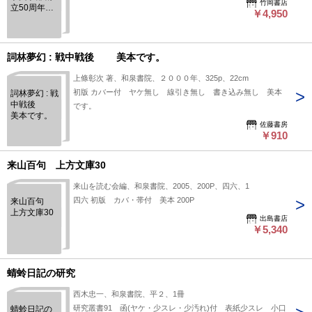
竹岡書店
立50周年記
￥4,950
念 国語国
文学論集
詞林夢幻 : 戦中戦後 美本です。
上條彰次 著、和泉書院、２０００年、325p、22cm
初版 カバー付 ヤケ無し 線引き無し 書き込み無し 美本
詞林夢幻 : 戦
中戦後
です。
美本です。
佐藤書房
￥910
来山百句 上方文庫30
来山を読む会編、和泉書院、2005、200P、四六、1
四六 初版 カバ・帯付 美本 200P
来山百句
上方文庫30
出島書店
￥5,340
蜻蛉日記の研究
西木忠一、和泉書院、平２、1冊
研究叢書91 函(ヤケ・少スレ・少汚れ)付 表紙少スレ 小口
蜻蛉日記の