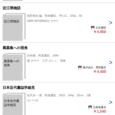
近江県物語
稲田篤信 編、和泉書院、平6.11、325p、A5
ISBN:4870886812 少ヤケ
近江県物語
文生書院
￥4,950
萬葉集への視角
吉井巖、和泉書院、1990
函‐少ヤケ 三方‐少シミ 初版
萬葉集への
視角
株式会社 西田書店
￥4,400
日本近代書誌学細見
谷沢永一 著、和泉書院、2003、344p、20cm、1冊
カバー付
日本近代書
誌学細見
弘南堂書店
￥1,540