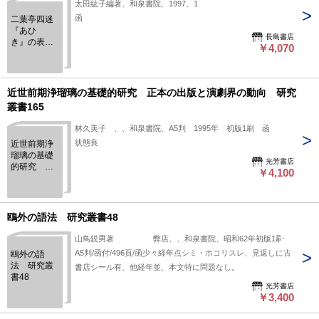
太田紘子編著、和泉書院、1997、1
函
二葉亭四迷
『あひゞ
長島書店
き』の表記
￥4,070
研究と本
文・索引
和泉書院索
引叢書 42
近世前期浄瑠璃の基礎的研究 正本の出版と演劇界の動向 研究
叢書165
林久美子 、、和泉書院、A5判 1995年 初版1刷 函
状態良
近世前期浄
瑠璃の基礎
光芳書店
的研究 正
￥4,100
本の出版と
演劇界の動
向 研究叢
書165
鴎外の語法 研究叢書48
山鳥鋭男著 弊店、、和泉書院、昭和62年初版1刷
A5判/函付/496頁/函少々経年点シミ・ホコリスレ、見返しに古
鴎外の語
法 研究叢
書店シール有、他経年並、本文特に問題なし。
書48
光芳書店
￥3,400