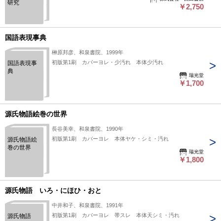
研究
￥2,750
国語表現事典
榊原邦彦、和泉書院、1999年
初版第1刷 カバーヨレ・少汚れ 本体少汚れ
国語表現事
典
瑞光堂
￥1,700
源氏物語絵巻の世界
長谷美幸、和泉書院、1990年
初版第1刷 カバーヨレ 本体ヤケ・シミ・汚れ
源氏物語絵
巻の世界
瑞光堂
￥1,800
源氏物語 いろ・にほひ・おと
中井和子、和泉書院、1991年
初版第1刷 カバーヨレ 帯スレ 本体天シミ・汚れ
源氏物語