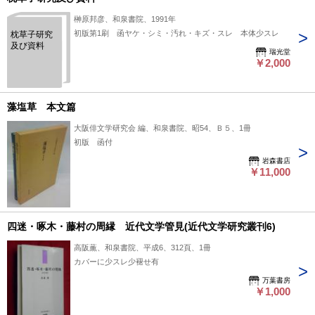
榊原邦彦、和泉書院、1991年
初版第1刷 函ヤケ・シミ・汚れ・キズ・スレ 本体少スレ
枕草子研究
及び資料
瑞光堂
￥2,000
藻塩草 本文篇
大阪俳文学研究会 編、和泉書院、昭54、Ｂ５、1冊
初版 函付
岩森書店
￥11,000
四迷・啄木・藤村の周縁 近代文学管見(近代文学研究叢刊6)
高阪薫、和泉書院、平成6、312頁、1冊
カバーに少スレ少褪せ有
万葉書房
￥1,000