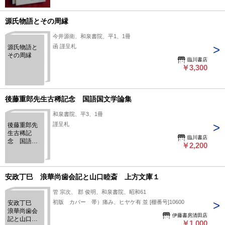
源氏物語とその周縁
今井源衛、和泉書院、平1、1冊
函 謹呈札
源氏物語と
その周縁
臨川書店
￥3,300
後藤重郎先生古稀記念 国語国文学論集
和泉書院、平3、1冊
謹呈札
後藤重郎先
生古稀記
臨川書店
念 国語国
￥2,200
文学論集
安政丁巳 浪華尚歯会記と山口睦斎 上方文庫１
管 宗次、 郡 俊明、和泉書院、昭和61
初版 カバー 帯）痛み、ヒヤケ有 並 [棚番号]10600
安政丁巳
浪華尚歯会
伊藤書房清田店
記と山口睦
￥1,000