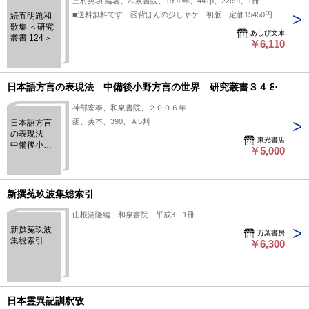
三村晃功 編著、和泉書院、1992年、441p、22cm、1冊
■送料無料です 函背ほんの少しヤケ 初版 定価15450円
続五明題和
歌集 ＜研究
あしび文庫
叢書 124＞
￥6,110
日本語方言の表現法 中備後小野方言の世界 研究叢書３４８
神部宏泰、和泉書院、２００６年
函、美本、390、Ａ5判
日本語方言
の表現法
東光書店
中備後小野
￥5,000
方言の世
界 研究叢
書３４８
新撰菟玖波集総索引
山根清隆編、和泉書院、平成3、1冊
新撰菟玖波
万葉書房
集総索引
￥6,300
日本霊異記訓釈攷