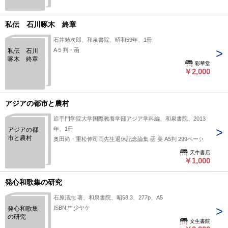
私伝 石川啄木 終章
石井勉次郎、和泉書院、昭和59年、1冊
A５判・函
私伝 石川
啄木 終章
彩華堂
￥2,000
アジアの都市と農村
追手門学院大学国際教養学部アジア学科編、和泉書院、2013
年、1冊
アジアの都
市と農村
奥田尚・重松伸司両先生退休記念論集 函 美 A5判 299ページ
天牛書店
￥1,000
発心和歌集の研究
石原清志 著、和泉書院、昭58.3、277p、A5
ISBN:** 少ヤケ
発心和歌集
の研究
文生書院