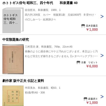
ホトトギス俳句 昭和三、四十年代 和泉選書 40
佐伯哲夫、和泉書院、1989、1
四六判 209頁 カバー 初版第1刷 元値1800円 B 背やけ・
ホトトギス
俳句 昭和
小口しみ一つ・結束跡少々
三、四十年
花木堂書店
代 和泉
￥1,000
選書 40
中世類題集の研究
三村晃功 著、和泉書院、769p、22cm A5
画像のように函全体にヤケと汚れがございます。本文はシミ汚
れなど目立たず線引きもございません【レターパックプラス
520円～】
古書 リゼット
￥6,000
劇作家 阪中正夫 伝記と資料
半田美永、和泉書院、昭63、1
初/函/帯/A5・308
萩書房Ⅱ
￥1,000