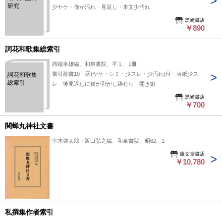
研究
少ヤケ・僅か汚れ 見返し・本文少汚れ
黒崎書店
￥890
詞花和歌集総索引
西端幸雄編、和泉書院、平１、1冊
索引叢書19 函(ヤケ・シミ・少スレ・少汚れ)付 表紙少ス
詞花和歌集
総索引
レ 後見返しに僅か剥がし跡有り 開き癖
黒崎書店
￥700
関蝉丸神社文書
室木弥太郎・阪口弘之編、和泉書院、昭62、1
慶文堂書店
￥10,780
私撰集作者索引