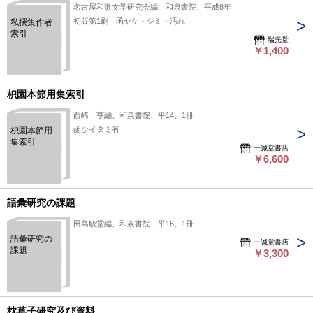
名古屋和歌文学研究会編、和泉書院、平成8年
初版第1刷 函ヤケ・シミ・汚れ
私撰集作者
索引
瑞光堂
￥1,400
枳園本節用集索引
西崎 亨編、和泉書院、平14、1冊
函少イタミ有
枳園本節用
集索引
一誠堂書店
￥6,600
語彙研究の課題
田島毓堂編、和泉書院、平16、1冊
語彙研究の
一誠堂書店
課題
￥3,300
枕草子研究及び資料