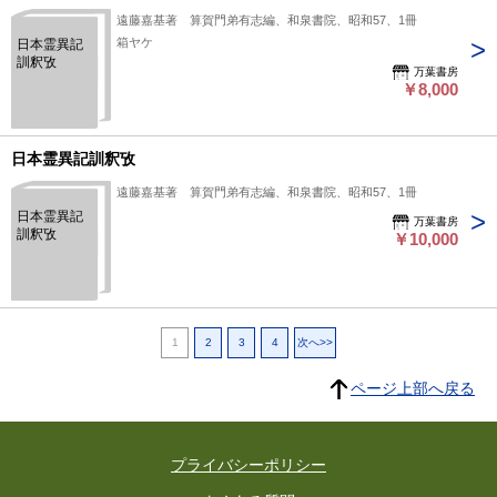
遠藤嘉基著 算賀門弟有志編、和泉書院、昭和57、1冊
箱ヤケ
日本霊異記
訓釈攷
万葉書房
￥8,000
日本霊異記訓釈攷
遠藤嘉基著 算賀門弟有志編、和泉書院、昭和57、1冊
日本霊異記
万葉書房
訓釈攷
￥10,000
1
2
3
4
次へ>>
ページ上部へ戻る
プライバシーポリシー