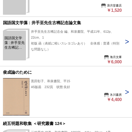
376
浪月堂書店
￥1,520
国語国文学藻 : 井手至先生古稀記念論文集
井手至先生古稀記念会 編、和泉書院、平成11年、612p、
22cm、1
国語国文学
藻 : 井手至先
初版 函（表紙に軽いスレヨゴレあり） 全体感：普通（特別
生古稀記念
な問題なし）
論文集
海月文庫
￥6,000
俊成論のために
黒田彰子、和泉書院、平15
A5版函 232頁 状態:良好
氷川書房
￥4,400
続五明題和歌集 ＜研究叢書 124＞