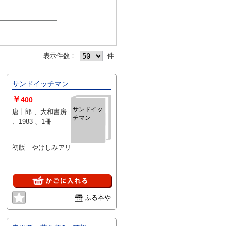
表示件数：
件
サンドイッチマン
￥
400
サンドイッ
唐十郎 、大和書房
チマン
、1983 、1冊
初版 やけしみアリ
ふる本や