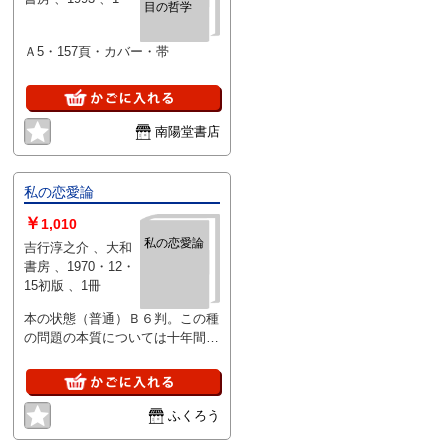
目の哲学
Ａ5・157頁・カバー・帯
南陽堂書店
私の恋愛論
￥
1,010
私の恋愛論
吉行淳之介 、大和
書房 、1970・12・
15初版 、1冊
本の状態（普通）Ｂ６判。この種
の問題の本質については十年間と
いうのは一瞬にすぎない今も古く
なっていない
ふくろう