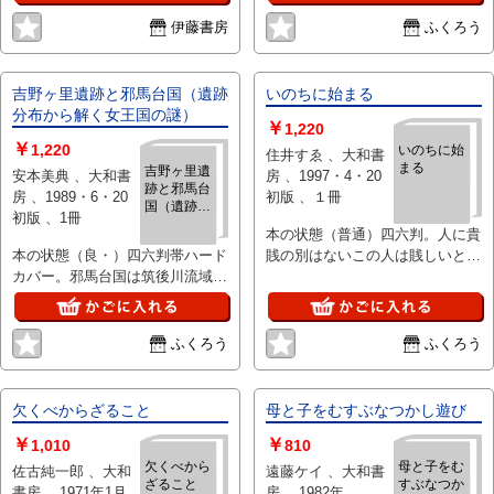
伊藤書房
ふくろう
吉野ヶ里遺跡と邪馬台国（遺跡
いのちに始まる
分布から解く女王国の謎）
￥
1,220
￥
1,220
いのちに始
住井すゑ 、大和書
まる
吉野ヶ里遺
安本美典 、大和書
房 、1997・4・20
跡と邪馬台
房 、1989・6・20
初版 、１冊
国（遺跡分
初版 、1冊
布から解く
本の状態（普通）四六判。人に貴
女王国の
本の状態（良・）四六判帯ハード
賎の別はないこの人は賎しいとい
謎）
カバー。邪馬台国は筑後川流域に
うところから差別は生まれその観
あった
念がなくならないかぎり
ふくろう
ふくろう
欠くべからざること
母と子をむすぶなつかし遊び
￥
￥
1,010
810
欠くべから
母と子をむ
佐古純一郎 、大和
遠藤ケイ 、大和書
ざること
すぶなつか
書房 、1971年1月
房 、1982年