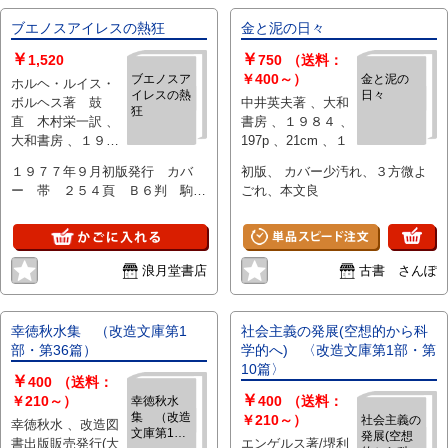
記、父（萩原朔太郎）の思い出。
函カバー擦れ小裂け。
ブエノスアイレスの熱狂
金と泥の日々
￥
￥
1,520
750
（送料：
￥400～）
ブエノスア
金と泥の
ホルヘ・ルイス・
イレスの熱
日々
ボルヘス著 鼓
中井英夫著 、大和
狂
直 木村栄一訳 、
書房 、１９８４ 、
大和書房 、１９７
197p 、21cm 、１
７年 、B６判 、１
１９７７年９月初版発行 カバ
初版、 カバー少汚れ、３方微よ
冊
ー 帯 ２５４頁 Ｂ６判 駒
ごれ、本文良
377
浪月堂書店
古書 さんぽ
幸徳秋水集 （改造文庫第1
社会主義の発展(空想的から科
部・第36篇）
学的へ) 〈改造文庫第1部・第
10篇〉
￥
400
（送料：
￥
￥210～）
400
（送料：
幸徳秋水
集 （改造
￥210～）
社会主義の
幸徳秋水 、改造図
文庫第1
発展(空想
書出版販売発行(大
エンゲルス著/堺利