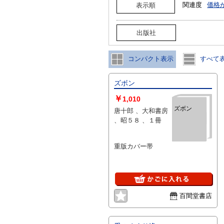
関連度
価格
表示順
出版社
コンパクト表示
すべて
ズボン
￥
1,010
ズボン
唐十郎 、大和書房
、昭５８ 、１冊
重版カバー帯
百間堂書店