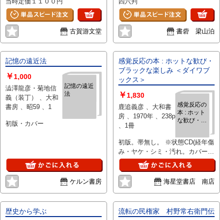
当時定価１１００円
四六判
古賀游文堂
書砦 梁山泊
記憶の遠近法
感覚反応の本 : ホットな歓び・
ブラックな楽しみ ＜ダイワブ
￥
1,000
ックス＞
記憶の遠近
澁澤龍彦・菊地信
法
￥
1,830
義（装丁） 、大和
感覚反応の
書房 、昭59 、1
鹿追義彦 、大和書
本 : ホット
房 、1970年 、238p
な歓び・ブ
初版・カバー
、1冊
ラックな楽
しみ ＜ダイ
初版。帯無し。 ※状態CD(経年傷
ワブックス
み・ヤケ・シミ・汚れ。カバーの
＞
背フチに破れ・欠損、カバー内側
の表紙に剥がれキズ、フチ・角折
れ有り）
ケルン書房
海星堂書店 南店
歴史から学ぶ
流転の民権家 村野常右衛門伝