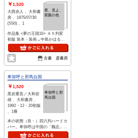
￥
1,520
君、見よ、
大西赤人 、大和書
双眼の色
房 、1975/07/30
(S50) 、1
作品集 <夢の王国16> Ａ５判変
初版 装本・装画→中島かほる
大浦信行 177頁 カバー 帯 保存良
古書 彦書房
卑弥呼と邪馬台国
￥
1,520
卑弥呼と邪
黒岩重吾／大和岩
馬台国
雄 、大和書房 、
1992・12・20初版
、1冊
本の状態（良・）四六判ハードカ
バー。卑弥呼は中国の「魏志」倭
人伝という歴史書に記載されてい