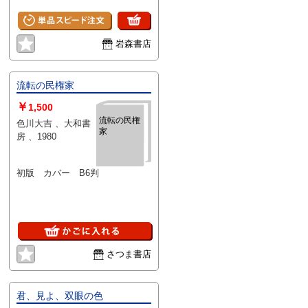
岩森書店
流転の民権家
￥
1,500
流転の民権
色川大吉 、大和書
家
房 、1980
初版 カバー B6判
さつま書店
君、見よ、双眼の色