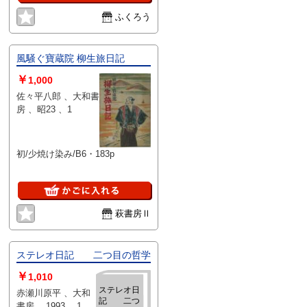
る日本最古の謎の女王である
ふくろう
風騒ぐ寶蔵院 柳生旅日記
￥
1,000
佐々平八郎 、大和書
房 、昭23 、1
初/少焼け染み/B6・183p
萩書房Ⅱ
ステレオ日記 二つ目の哲学
￥
1,010
ステレオ日
赤瀬川原平 、大和
記 二つ
書房 、1993 、1