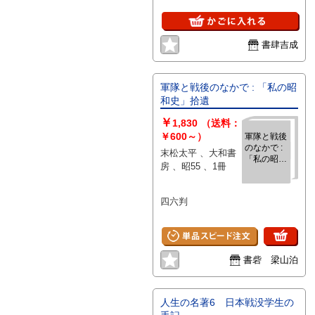
書肆吉成
軍隊と戦後のなかで : 「私の昭
和史」拾遺
￥
1,830
（送料：
￥600～）
軍隊と戦後
のなかで :
末松太平 、大和書
「私の昭和
房 、昭55 、1冊
史」拾遺
四六判
書砦 梁山泊
人生の名著6 日本戦没学生の