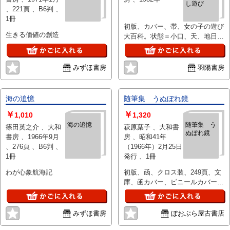
し遊び
、221頁 、B6判 、
1冊
初版、カバー、帯、女の子の遊び
生きる価値の創造
大百科。状態＝小口、天、地日焼
けシミあり、カバー帯少し切れ背
日焼けあり。
みずほ書房
羽陽書房
海の追憶
随筆集 うぬぼれ鏡
￥
￥
1,010
1,320
海の追憶
随筆集 う
篠田英之介 、大和
萩原葉子 、大和書
ぬぼれ鏡
書房 、1966年9月
房 、昭和41年
、276頁 、B6判 、
（1966年）2月25日
1冊
発行 、1冊
わが心象航海記
初版、函、クロス装、249頁、文
庫、函カバー、ビニールカバー付
き。目次 女の目十二章、郷愁、
うぬぼれ鏡、季節の終りに思うこ
と（三好達治氏と私 ほか）、腹
みずほ書房
ぼおぶら屋古書店
立ち、くじらとふぐ、生きものの