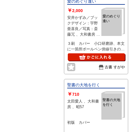
愛のめぐり逢い
￥
2,000
愛のめぐり
安井かずみ／ブッ
逢い
クデザイン：宇野
亜喜良／写真：斎
藤冗 、大和書房 、
１９７４年 、1
３刷 カバー 小口研磨跡、本文
に一箇所ボールペン傍線引きのほ
かは状態良好
古書 すがや
聖書の大地を行く
￥
710
聖書の大地
太田愛人 、大和書
を行く
房 、昭57
初版 カバー