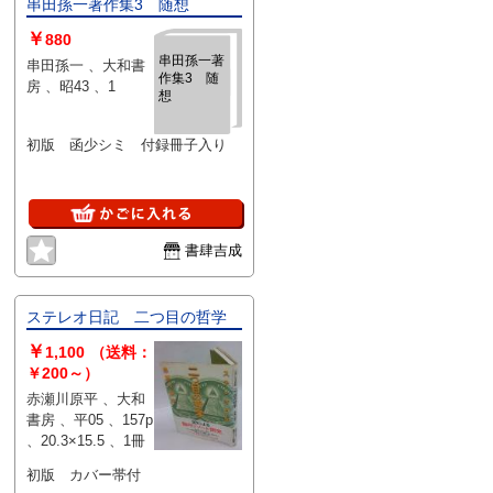
串田孫一著作集3 随想
￥
880
串田孫一著
串田孫一 、大和書
作集3 随
房 、昭43 、1
想
初版 函少シミ 付録冊子入り
書肆吉成
ステレオ日記 二つ目の哲学
￥
1,100
（送料：
￥200～）
赤瀬川原平 、大和
書房 、平05 、157p
、20.3×15.5 、1冊
初版 カバー帯付