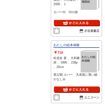
地獄絵
2006 、1
カバー付 印の跡
才谷屋書店
わたしの絵本体験
￥
710
わたしの絵
松居友 著 、大和書
本体験
房 、1995 、238p
、20cm
第12刷 カバー 天表面に薄い細
かなしみ
ユニコーン