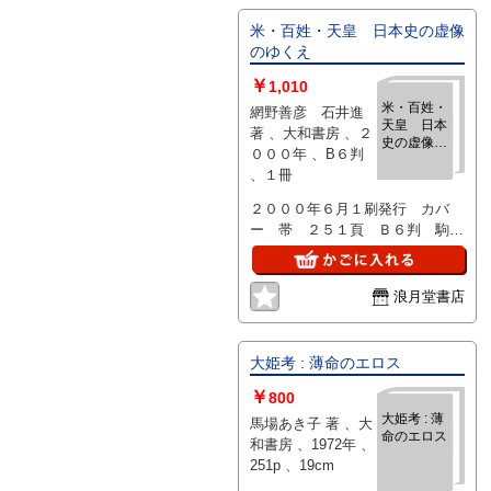
米・百姓・天皇 日本史の虚像
のゆくえ
￥
1,010
米・百姓・
網野善彦 石井進
天皇 日本
著 、大和書房 、２
史の虚像の
０００年 、B６判
ゆくえ
、１冊
２０００年６月１刷発行 カバ
ー 帯 ２５１頁 Ｂ６判 駒
378
浪月堂書店
大姫考 : 薄命のエロス
￥
800
大姫考 : 薄
馬場あき子 著 、大
命のエロス
和書房 、1972年 、
251p 、19cm