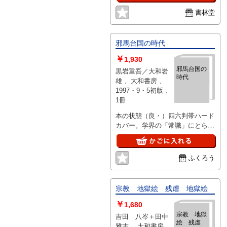
書林堂
邪馬台国の時代
￥
1,930
邪馬台国の
黒岩重吾／大和岩
時代
雄 、大和書房 、
1997・9・5初版 、
1冊
本の状態（良・）四六判帯ハード
カバー。学界の「常識」にとらわ
れることなく複眼的視点で論じる
＜新しい日本古代史＞
ふくろう
宗教 地獄絵 残虐 地獄絵
￥
1,680
宗教 地獄
吉田 八岑＋田中
絵 残虐
雅志 、大和書房 、