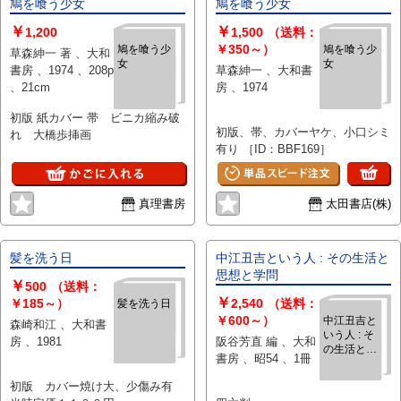
鳩を喰う少女
鳩を喰う少女
￥
￥
1,200
1,500
（送料：
￥350～）
鳩を喰う少
鳩を喰う少
草森紳一 著 、大和
女
女
書房 、1974 、208p
草森紳一 、大和書
、21cm
房 、1974
初版 紙カバー 帯 ビニカ縮み破
初版、帯、カバーヤケ、小口シミ
れ 大橋歩挿画
有り ［ID：BBF169］
真理書房
太田書店(株)
髪を洗う日
中江丑吉という人 : その生活と
思想と学問
￥
500
（送料：
￥
￥185～）
2,540
（送料：
髪を洗う日
￥600～）
中江丑吉と
森崎和江 、大和書
いう人 : そ
房 、1981
阪谷芳直 編 、大和
の生活と思
書房 、昭54 、1冊
想と学問
初版 カバー焼け大、少傷み有