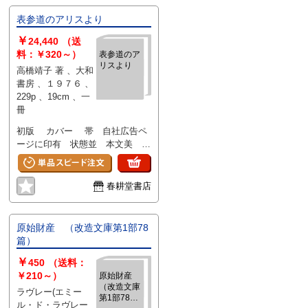
表参道のアリスより
￥
24,440
（送
料：￥320～）
表参道のア
リスより
高橋靖子 著 、大和
書房 、１９７６ 、
229p 、19cm 、一
冊
初版 カバー 帯 自社広告ペ
ージに印有 状態並 本文美 管
【G-4
春耕堂書店
原始財産 （改造文庫第1部78
篇）
￥
450
（送料：
￥210～）
原始財産
（改造文庫
ラヴレー(エミー
第1部78
ル・ド・ラヴレー