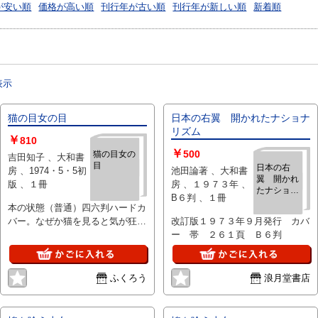
が安い順
価格が高い順
刊行年が古い順
刊行年が新しい順
新着順
表示
猫の目女の目
日本の右翼 開かれたナショナ
リズム
￥
810
￥
500
猫の目女の
吉田知子 、大和書
目
日本の右
房 、1974・5・5初
池田論著 、大和書
翼 開かれ
版 、１冊
房 、１９７３年 、
たナショナ
B６判 、１冊
リズム
本の状態（普通）四六判ハードカ
バー。なぜか猫を見ると気が狂
改訂版１９７３年９月発行 カバ
う”カラミティ・オトモ”の大陸暮
ー 帯 ２６１頁 Ｂ６判
らしの体験と何でもない日常に見
える・・
ふくろう
浪月堂書店