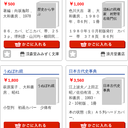
￥
￥
500
1,000
歴史から学
流転の民権
著編：向坂逸郎 、
色川大吉 著 、大
ぶ
家 村野常
大和書房 、1978
和書房 、１９８０
右衛門伝
年 、B６判 、１冊
Ｂ６、カバ、ビニカバ、帯、２５
１９８０年１０月初版発行 カバ
３ｐ。堺利彦・山川均・櫛田民
ー 帯 ３７８頁 Ｂ６判
蔵、河上肇。カバ・天少ヤケ。天
地・小口少点シミ。
渓森堂みみずく文庫
浪月堂書店
うぬぼれ鏡
日本古代史事典
￥
￥
1,800
3,560
うぬぼれ鏡
日本古代史
萩原葉子 、大和書
江上波夫／上田正
事典
房 、昭41
昭／佐伯有清 、大
和書房 、1993・
2・10初版 、1冊
小型判 初函カバー 少痛有
本の状態（良）Ａ５判ハードカバ
ー。