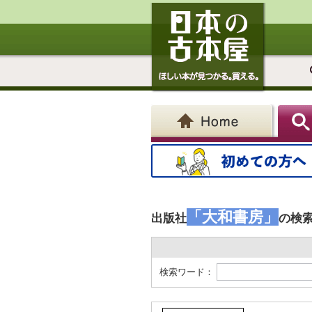
「大和書房」
出版社
の検
検索ワード：