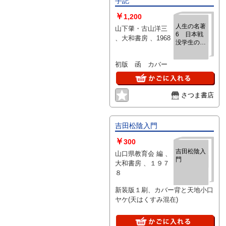
手記
￥
1,200
人生の名著
山下肇・古山洋三
6 日本戦
、大和書房 、1968
没学生の手
記
初版 函 カバー
さつま書店
吉田松陰入門
￥
300
吉田松陰入
山口県教育会 編 、
門
大和書房 、１９７
８
新装版１刷、カバー背と天地小口
ヤケ(天はくすみ混在)