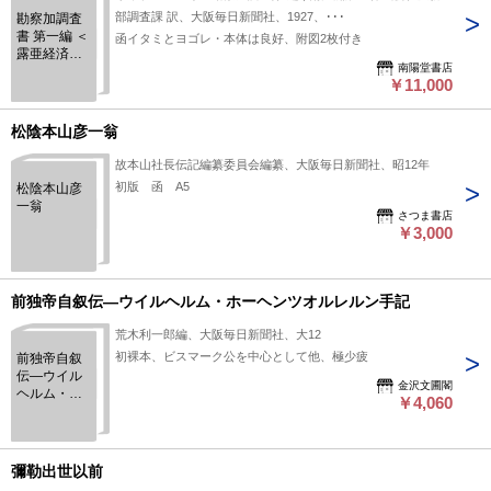
部調査課 訳、大阪毎日新聞社、1927、･･･
勘察加調査
書 第一編 ＜
函イタミとヨゴレ・本体は良好、附図2枚付き
露亜経済調
南陽堂書店
査叢書＞
￥11,000
松陰本山彦一翁
故本山社長伝記編纂委員会編纂、大阪毎日新聞社、昭12年
初版 函 A5
松陰本山彦
一翁
さつま書店
￥3,000
前独帝自叙伝―ウイルヘルム・ホーヘンツオルレルン手記
荒木利一郎編、大阪毎日新聞社、大12
初裸本、ビスマーク公を中心として他、極少疲
前独帝自叙
伝―ウイル
金沢文圃閣
ヘルム・ホ
￥4,060
ーヘンツオ
ルレルン手
記
彌勒出世以前