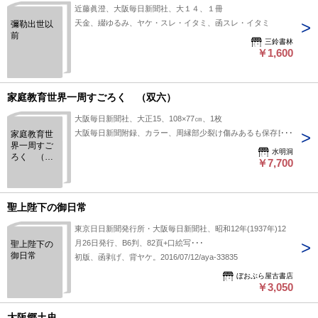
近藤眞澄、大阪毎日新聞社、大１４、１冊
天金、綴ゆるみ、ヤケ・スレ・イタミ、函スレ・イタミ
彌勒出世以
前
三鈴書林
￥1,600
家庭教育世界一周すごろく （双六）
大阪毎日新聞社、大正15、108×77㎝、1枚
大阪毎日新聞附録、カラー、周縁部少裂け傷みあるも保存良好
家庭教育世
界一周すご
水明洞
ろく （双
￥7,700
六）
聖上陛下の御日常
東京日日新聞発行所・大阪毎日新聞社、昭和12年(1937年)12
月26日発行、B6判、82頁+口絵写･･･
聖上陛下の
御日常
初版、函剥げ、背ヤケ。2016/07/12/aya-33835
ぼおぶら屋古書店
￥3,050
大阪郷土史