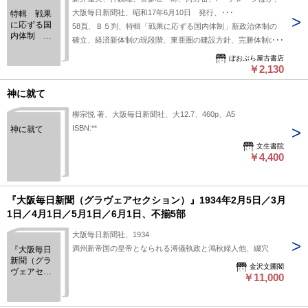
大阪毎日新聞社、昭和17年6月10日 発行、･･･
特輯 戦果
に応ずる国
58頁、Ｂ５判、特輯「戦果に応ずる国内体制」新政治体制の
内体制 エ
確立、経済新体制の現段階、東亜圏の建設方針、完勝体制の動
コノミス
向、「翼賛政治会の性格」河野密、「翼賛議会の収穫」新井達
ト 第20年
ぼおぶら屋古書店
夫、「旧法幣の没落」仲銕雄、「商業報国運動の新展開」喜多
￥2,130
第22号
壮一郎、「アジヤの反発 上巻 」F・デレーシ
神に就て
柳宗悦 著、大阪毎日新聞社、大12.7、460p、A5
ISBN:**
神に就て
文生書院
￥4,400
『大阪毎日新聞（グラヴェアセクション）』1934年2月5日／3月
1日／4月1日／5月1日／6月1日、不揃5部
大阪毎日新聞社、1934
満州新帝国の皇帝となられる溥儀執政と鴻秋婦人他、綴穴
『大阪毎日
新聞（グラ
金沢文圃閣
ヴェアセク
￥11,000
ション）』
1934年2月5
日／3月1日