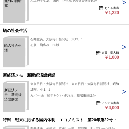
大正14年初版 函付 本体蔵印あるも保存良好
蕪村の新研
究
あ〜る書房
￥1,220
蟻の社会生活
石井重美、大阪毎日新聞社、大13、1
初版 函痛み B6版
蟻の社会生
活
古書 楽人館
￥1,000
新経済メモ 新聞経済語解説
東京日日・大阪毎日新聞社、東京日日・大阪毎日新聞社、昭和
15年、441、1
新経済メ
モ 新聞経
カバー 函（経年ヤケ)・少汚れ、相場用語ほか
済語解説
アンデス書房
￥4,000
特輯 戦果に応ずる国内体制 エコノミスト 第20年第22号
新井達夫、仲銕雄、喜多壮一郎、河野密、F・デレーシほか、