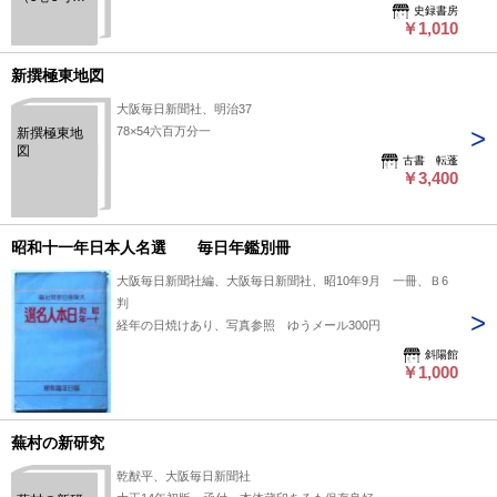
夫、城戸又
史録書房
城戸又一、
￥1,010
一、森正
渡辺善一
蔵 他
郎、馬場秀
夫、鈴木二
新撰極東地図
郎、大場弥
平、小林
大阪毎日新聞社、明治37
勇、北川正
78×54六百万分一
新撰極東地
夫、川村金
図
一郎、楠山
古書 転蓬
義太郎、小
￥3,400
川恒、高木
秀夫、小林
幸三郎 他
昭和十一年日本人名選 毎日年鑑別冊
大阪毎日新聞社編、大阪毎日新聞社、昭10年9月 一冊、Ｂ6
判
経年の日焼けあり、写真参照 ゆうメール300円
斜陽館
￥1,000
蕪村の新研究
乾猷平、大阪毎日新聞社