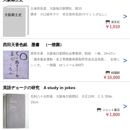
久保田辰彦、大阪毎日新聞社、昭15
裸本 小口経年ヤケ 本文保存良好(ヤケシミ少なし）
大阪郷土史
栄文社
￥1,010
西田天香色紙 墨書 （一燈園）
西田天香、大阪毎日新聞社会事業団、戦前 一枚、24×27㎝
「歳末義金運動・名士寄贈書画展覧即売会出品色紙」 全体に
シミ大。 一燈園 ゆうメール300円
斜陽館
￥10,000
英語ヂョークの研究 A study in jokes
毛利八十太郎著、大阪毎日新聞社、大正12年、2, 3, 359p、
19cm
ジェット書店
￥1,800