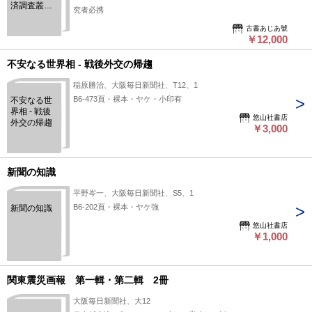
済調査叢書
究者必携
＜露亜経済
調査叢書＞
古書あじあ號
￥12,000
不安なる世界相 - 戦後外交の帰趨
稲原勝治、大阪毎日新聞社、T12、1
B6-473頁・裸本・ヤケ・小印有
不安なる世
界相 - 戦後
悠山社書店
外交の帰趨
￥3,000
新聞の知識
平野岑一、大阪毎日新聞社、S5、1
B6-202頁・裸本・ヤケ強
新聞の知識
悠山社書店
￥1,000
関東震災画報 第一輯・第二輯 2冊
大阪毎日新聞社、大12