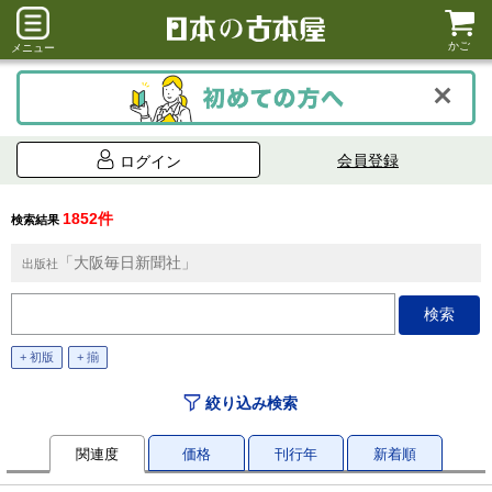
かご
メニュー
会員登録
ログイン
1852件
検索結果
「大阪毎日新聞社」
出版社
+ 初版
+ 揃
絞り込み検索
関連度
価格
刊行年
新着順