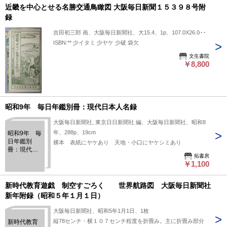
近畿を中心とせる名勝交通鳥瞰図 大阪毎日新聞１５３９８号附
録
吉田初三郎 画、大阪毎日新聞社、大15.4、1p、107.0X26.0cm
ISBN:** 少イタミ 少ヤケ 少破 袋欠
文生書院
￥8,800
昭和9年 毎日年鑑別冊：現代日本人名録
大阪毎日新聞社, 東京日日新聞社 編、大阪毎日新聞社、昭和8
年、288p、19cm
昭和9年 毎
日年鑑別
裸本 表紙にヤケあり 天地・小口にヤケシミあり
冊：現代日
拓書房
本人名録
￥1,100
新時代教育遊戯 制空すごろく 世界航路図 大阪毎日新聞社
新年附録（昭和５年１月１日）
大阪毎日新聞社、昭和5年1月1日、1枚
縦78センチ・横１０７センチ程度を折畳み。主に折畳み部分
新時代教育