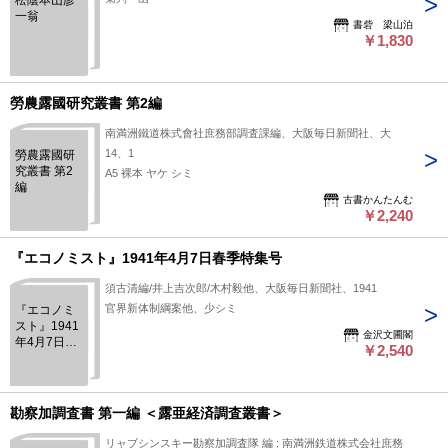
松陰本山彦
一翁
書砦 梁山泊
￥1,830
勞農露國研究叢書 第2編
南満洲鐵道株式會社庶務部調査課編、大阪毎日新聞社、大
14、1
勞農露國研
究叢書 第2
A5 裸本 ヤケ シミ
編
古書かんたんむ
￥2,240
『エコノミスト』1941年4月7日春季特集号
須古清編/井上吉次郎/木村毅他、大阪毎日新聞社、1941
官界新体制綱案他、少シミ
『エコノミ
スト』1941
金沢文圃閣
年4月7日春
￥2,540
季特集号
勘察加調査書 第一編 ＜露亜経済調査叢書＞
リャブシンスキー勘察加調査隊 編 ; 南満洲鉄道株式会社庶務