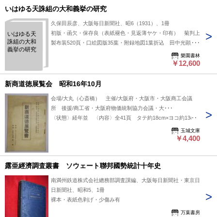
／4月1日／5
いはゆる天誅組の大和義挙の研究
月1日／6月1
日、不揃5部
久保田辰彦、大阪毎日新聞社、昭6（1931）、1冊
初版・函欠・保存良（表紙褪色・見返薄ヤケ・印有） 菊判上
いはゆる天
誅組の大和
製布装520頁・口絵図版35葉・附録地図1葉折込 田中光顕題
義挙の研究
辞・徳富猪一郎序
樂園書林
￥12,600
新商道徳展覧会 昭和16年10月
会場/大丸（心斎橋） 主催/大阪府・大阪市・大阪商工会議
所 後援/商工省・大阪府物価統制協力会議・大･･･
〈状態〉経年並 〈内容〉全41頁 タテ約18cm×ヨコ約13cm
玉城文庫
￥4,400
露亜經濟調査叢書 ソウェート聯邦國勢統計十年史
南満州鉄道株式会社總務部調査課編、大阪毎日新聞社・東京日
日新聞社、昭和5、1冊
裸本・表紙色剥げ・少傷み有
万葉書房