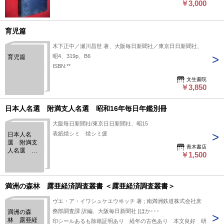
￥3,000
育児篇
木下正中／瀬川昌世 著、大阪毎日新聞社／東京日日新聞社、
昭4、319p、B6
育児篇
ISBN:**
文生書院
￥3,850
日本人名選 附満支人名選 昭和16年毎日年鑑別冊
大阪毎日新聞社/東京日日新聞社、昭15
表紙焼シミ 焼シミ疲
日本人名
選 附満支
青木書店
人名選 昭
￥1,500
和16年毎日
年鑑別冊
満洲の森林 露亜経済調査叢書 ＜露亜経済調査叢書＞
ヴエ・ア・イワシュケエウヰッチ 著 ; 南満洲鉄道株式会社庶
務部調査課 訳編、大阪毎日新聞社 [ほか･･･
満洲の森
林 露亜経
印シールあるも除籍証明あり 経年の古色あり 本文良好 研