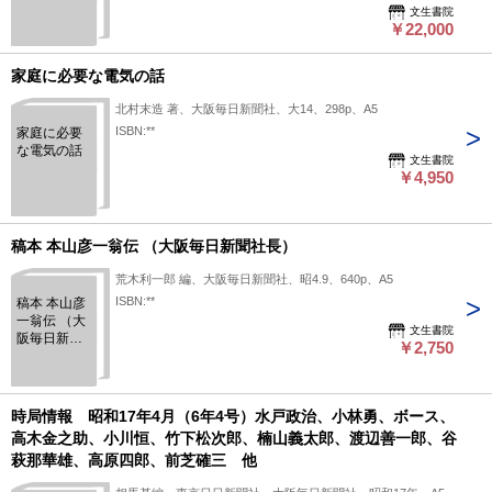
文生書院
￥22,000
家庭に必要な電気の話
北村末造 著、大阪毎日新聞社、大14、298p、A5
ISBN:**
家庭に必要
な電気の話
文生書院
￥4,950
稿本 本山彦一翁伝 （大阪毎日新聞社長）
荒木利一郎 編、大阪毎日新聞社、昭4.9、640p、A5
ISBN:**
稿本 本山彦
一翁伝 （大
文生書院
阪毎日新聞
￥2,750
社長）
時局情報 昭和17年4月（6年4号）水戸政治、小林勇、ボース、
高木金之助、小川恒、竹下松次郎、楠山義太郎、渡辺善一郎、谷
萩那華雄、高原四郎、前芝確三 他