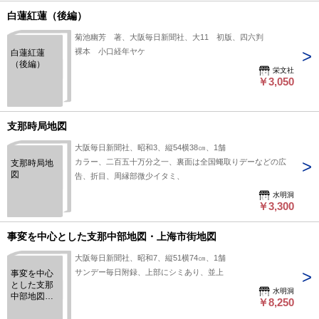
白蓮紅蓮（後編）
菊池幽芳 著、大阪毎日新聞社、大11 初版、四六判
裸本 小口経年ヤケ
白蓮紅蓮
（後編）
栄文社
￥3,050
支那時局地図
大阪毎日新聞社、昭和3、縦54横38㎝、1舗
カラー、二百五十万分之一、裏面は全国蠅取りデーなどの広
支那時局地
図
告、折目、周縁部微少イタミ、
水明洞
￥3,300
事変を中心とした支那中部地図・上海市街地図
大阪毎日新聞社、昭和7、縦51横74㎝、1舗
サンデー毎日附録、上部にシミあり、並上
事変を中心
とした支那
水明洞
中部地図・
￥8,250
上海市街地