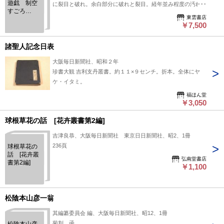
遊戯 制空
に裂目と破れ。余白部分に破れと裂目。経年並み程度の汚れ。
すごろ
裏面（焼け汚れ）には印刷はありません。
東雲書店
く 世界
￥7,500
航路図 大
阪毎日新聞
社新年附録
諸聖人記念日表
（昭和５年
１月１日）
大阪毎日新聞社、昭和２年
珍書大観 吉利支丹叢書。約１１×９センチ。折本。全体にヤ
ケ・イタミ。
福ほん堂
￥3,050
球根草花の話 [花卉叢書第2編]
吉津良恭、大阪毎日新聞社 東京日日新聞社、昭2、1冊
236頁
球根草花の
話 [花卉叢
弘南堂書店
書第2編]
￥1,100
松陰本山彦一翁
其編纂委員会 編、大阪毎日新聞社、昭12、1冊
菊判 函