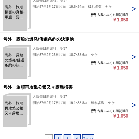
大阪毎日新聞社、明37
明治37年3月17日片面 19.8×54㎝ 破れ多数 ヤケ
号外 旅順
損害の真相-
古書ふみくら須賀川店
軍艦、要
￥1,050
塞…
号外 露船の爆発/佛暹条約の決定他
大阪毎日新聞社、明37
明治37年2月26日片面 18.7×38.6㎝ ヤケ
号外 露船
の爆発/佛暹
古書ふみくら須賀川店
条約の決定
￥1,050
他
号外 旅順再攻撃公報又々露艦損害
大阪毎日新聞社、明37
明治37年2月17日片面 19.1×38.8㎝ 破れ多数 ヤケ
号外 旅順
再攻撃公報
古書ふみくら須賀川店
又々露艦損
￥1,050
害
1
2
3
4
次へ>>