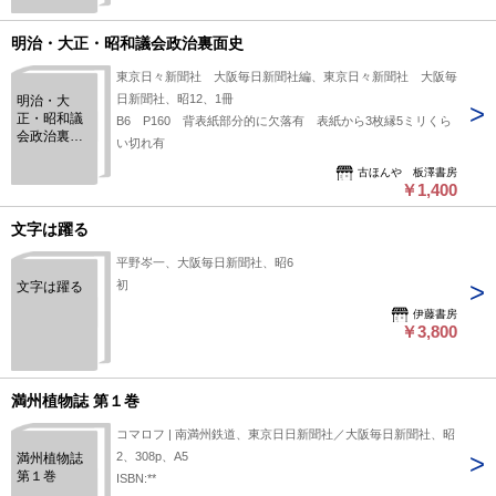
図
明治・大正・昭和議会政治裏面史
東京日々新聞社 大阪毎日新聞社編、東京日々新聞社 大阪毎
日新聞社、昭12、1冊
明治・大
正・昭和議
B6 P160 背表紙部分的に欠落有 表紙から3枚縁5ミリくら
会政治裏面
い切れ有
史
古ほんや 板澤書房
￥1,400
文字は躍る
平野岑一、大阪毎日新聞社、昭6
初
文字は躍る
伊藤書房
￥3,800
満州植物誌 第１巻
コマロフ | 南満州鉄道、東京日日新聞社／大阪毎日新聞社、昭
2、308p、A5
満州植物誌
第１巻
ISBN:**