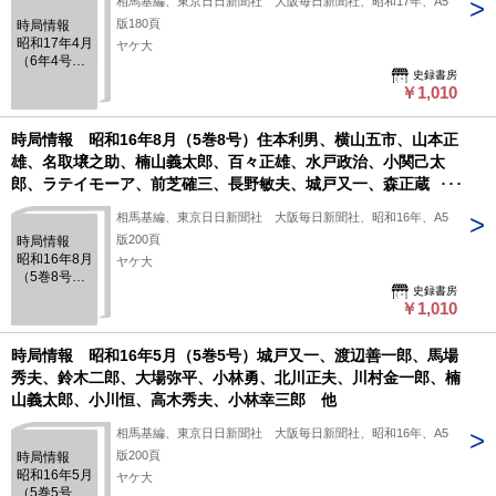
相馬基編、東京日日新聞社 大阪毎日新聞社、昭和17年、A5
版180頁
時局情報
昭和17年4月
ヤケ大
（6年4号）
史録書房
水戸政治、
￥1,010
小林勇、ボ
ース、高木
金之助、小
時局情報 昭和16年8月（5巻8号）住本利男、横山五市、山本正
川恒、竹下
雄、名取壌之助、楠山義太郎、百々正雄、水戸政治、小関己太
松次郎、楠
郎、ラテイモーア、前芝確三、長野敏夫、城戸又一、森正蔵 他
山義太郎、
渡辺善一
相馬基編、東京日日新聞社 大阪毎日新聞社、昭和16年、A5
郎、谷萩那
華雄、高原
版200頁
時局情報
四郎、前芝
昭和16年8月
ヤケ大
確三 他
（5巻8号）
史録書房
住本利男、
￥1,010
横山五市、
山本正雄、
名取壌之
時局情報 昭和16年5月（5巻5号）城戸又一、渡辺善一郎、馬場
助、楠山義
秀夫、鈴木二郎、大場弥平、小林勇、北川正夫、川村金一郎、楠
太郎、百々
山義太郎、小川恒、高木秀夫、小林幸三郎 他
正雄、水戸
政治、小関
相馬基編、東京日日新聞社 大阪毎日新聞社、昭和16年、A5
己太郎、ラ
テイモー
版200頁
時局情報
ア、前芝確
昭和16年5月
ヤケ大
三、長野敏
（5巻5号）