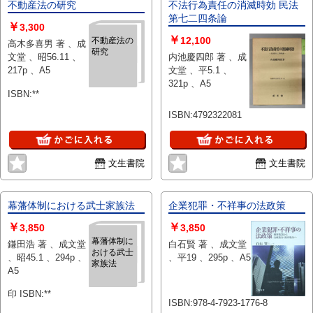
不動産法の研究
不法行為責任の消滅時効 民法
第七二四条論
￥
3,300
￥
12,100
不動産法の
高木多喜男 著 、成
研究
文堂 、昭56.11 、
内池慶四郎 著 、成
217p 、A5
文堂 、平5.1 、
321p 、A5
ISBN:**
ISBN:4792322081
文生書院
文生書院
幕藩体制における武士家族法
企業犯罪・不祥事の法政策
￥
￥
3,850
3,850
幕藩体制に
鎌田浩 著 、成文堂
白石賢 著 、成文堂
おける武士
、昭45.1 、294p 、
、平19 、295p 、A5
家族法
A5
印 ISBN:**
ISBN:978-4-7923-1776-8