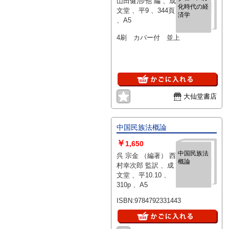
山田健治/他 編 、成
化時代の経
文堂 、平9 、344頁
済学
、A5
4刷 カバー付 並上
大仙堂書店
中国民族法概論
￥
1,650
中国民族法
呉 宗金 （編著） 西
概論
村幸次郎 監訳 、成
文堂 、平10.10 、
310p 、A5
ISBN:9784792331443