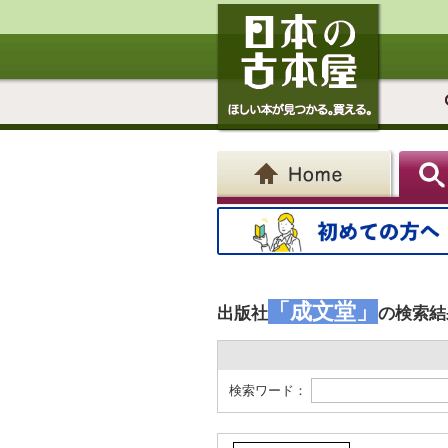
「成文堂」
出版社
の検索結
検索ワード：