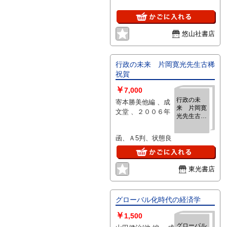
悠山社書店
行政の未来 片岡寛光先生古稀
祝賀
￥
7,000
行政の未
寄本勝美他編 、成
来 片岡寛
文堂 、２００６年
光先生古稀
祝賀
函、Ａ5判、状態良
東光書店
グローバル化時代の経済学
￥
1,500
グローバル