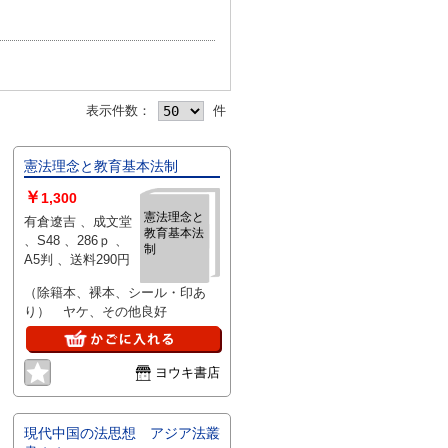
表示件数：
件
憲法理念と教育基本法制
￥
1,300
憲法理念と
有倉遼吉 、成文堂
教育基本法
、S48 、286ｐ 、
制
A5判 、送料290円
（除籍本、裸本、シール・印あ
り） ヤケ、その他良好
ヨウキ書店
現代中国の法思想 アジア法叢