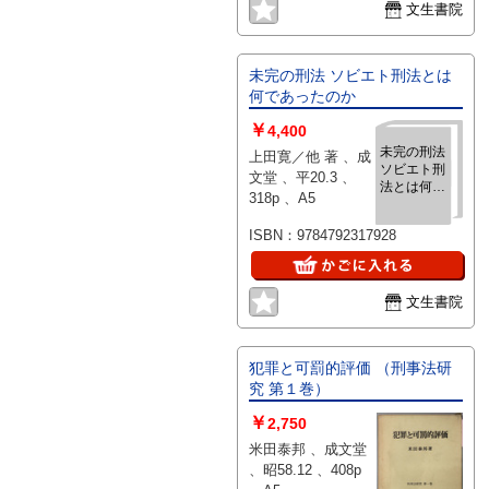
文生書院
未完の刑法 ソビエト刑法とは
何であったのか
￥
4,400
未完の刑法
上田寛／他 著 、成
ソビエト刑
文堂 、平20.3 、
法とは何で
318p 、A5
あったのか
ISBN：9784792317928
文生書院
犯罪と可罰的評価 （刑事法研
究 第１巻）
￥
2,750
米田泰邦 、成文堂
、昭58.12 、408p