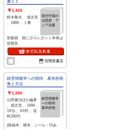
書１１
￥
1,420
現代中国の
鈴木敬夫 、成文堂
法思想 ア
、1989 、１冊
ジア法叢書
１１
初版箱 箱に少スレ少シミ本体は
状態良
百間堂書店
経営情報学への招待 基本的視
角と方法
￥
1,500
経営情報学
山田健治ほか編著
への招待
、成文堂 、1994 、
基本的視角
197p 、A5判 、送
と方法
料290円
(除籍本、裸本、シール・印あ