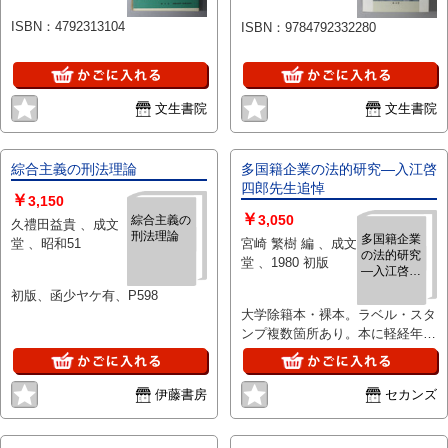
ISBN：4792313104
ISBN：9784792332280
文生書院
文生書院
綜合主義の刑法理論
多国籍企業の法的研究—入江啓
四郎先生追悼
￥
3,150
￥
3,050
綜合主義の
久禮田益貴 、成文
刑法理論
多国籍企業
堂 、昭和51
宮崎 繁樹 編 、成文
の法的研究
堂 、1980 初版
—入江啓四
郎先生追悼
初版、函少ヤケ有、P598
大学除籍本・裸本。ラベル・スタ
ンプ複数箇所あり。本に軽経年ヤ
ケ。天軽ヨゴレ。
伊藤書房
セカンズ