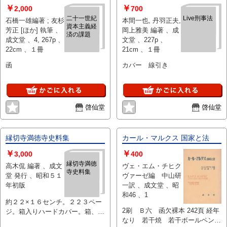
￥
￥
2,000
700
二十一世紀
Live刑事法
石橋一雄編著 ; 友杉
本間一也, 丹羽正夫,
資本主義経
芳正 [ほか] 執筆 、
岡上雅美 編著 、成
済の課題
成文堂 、4, 267p 、
文堂 、227p 、
22cm 、１冊
21cm 、１冊
函
カバー 線引き
啓仙堂
啓仙堂
縁切寺満徳寺史料集
カール・マルクス 国家と法
￥
￥
3,000
400
縁切寺満徳
高木侃 編著 、成文
ヴェ・エム・チヒク
寺史料集
堂 発行 、昭和５１
ヴァーゼ編 中山研
年初版
一訳 、成文堂 、昭
和46 、1
約２２×１６センチ。２２３ペー
2刷 Ｂ六 函欠裸本 242頁 経年
ジ。箱入りハードカバー。箱、小
なり 若干焼 若干ボールペン線
口によごれ。