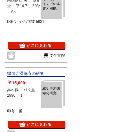
宗岡嗣郎 著 、成文
インドの本
堂 、平14.7 、326p
質と機能
、A5
ISBN:9784792315931
文生書院
縁切寺満徳寺の研究
￥
15,000
縁切寺満徳
高木侃 、成文堂 、
寺の研究
1990 、1
印有 函