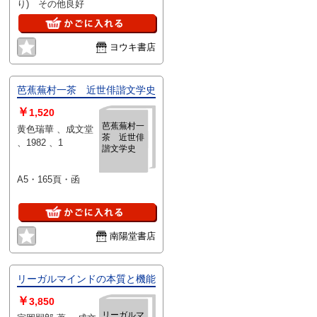
り) その他良好
ヨウキ書店
芭蕉蕪村一茶 近世俳諧文学史
￥
1,520
芭蕉蕪村一
黄色瑞華 、成文堂
茶 近世俳
、1982 、1
諧文学史
A5・165頁・函
南陽堂書店
リーガルマインドの本質と機能
￥
3,850
リーガルマ