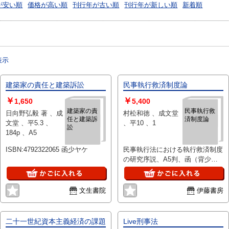
が安い順
価格が高い順
刊行年が古い順
刊行年が新しい順
新着順
表示
建築家の責任と建築訴訟
民事執行救済制度論
￥
￥
1,650
5,400
建築家の責
民事執行救
日向野弘毅 著 、成
村松和徳 、成文堂
任と建築訴
済制度論
文堂 、平5.3 、
、平10 、1
訟
184p 、A5
ISBN:4792322065 函少ヤケ
民事執行法における執行救済制度
の研究序説、A5判、函（背少ヤ
ケ）、P341
文生書院
伊藤書房
二十一世紀資本主義経済の課題
Live刑事法