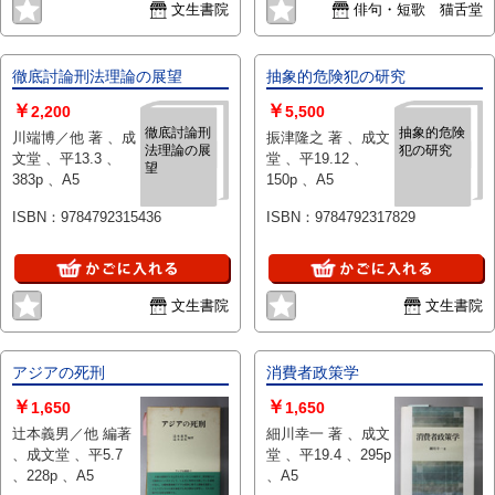
文生書院
俳句・短歌 猫舌堂
徹底討論刑法理論の展望
抽象的危険犯の研究
￥
￥
2,200
5,500
徹底討論刑
抽象的危険
川端博／他 著 、成
振津隆之 著 、成文
法理論の展
犯の研究
文堂 、平13.3 、
堂 、平19.12 、
望
383p 、A5
150p 、A5
ISBN：9784792315436
ISBN：9784792317829
文生書院
文生書院
アジアの死刑
消費者政策学
￥
￥
1,650
1,650
辻本義男／他 編著
細川幸一 著 、成文
、成文堂 、平5.7
堂 、平19.4 、295p
、228p 、A5
、A5