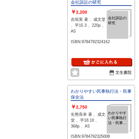
会社訴訟の研究
￥
2,200
会社訴訟の
吉垣実 著 、成文堂
研究
、平15.3 、220p 、
A5
ISBN:9784792324162
文生書院
わかりやすい民事執行法・民事
保全法
￥
2,750
わかりやす
生熊長幸 著 、成文
い民事執行
堂 、平18.10 、
法・民事保
368p 、A5
全法
ISBN:9784792325008