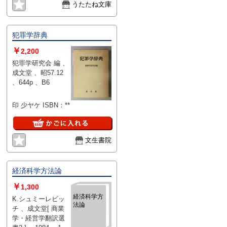
うたたね文庫
犯罪学辞典
￥
2,200
犯罪学研究会 編 、
成文堂 、昭57.12
、644p 、B6
印 少ヤケ ISBN：**
文生書院
経済科学方法論
￥
1,300
経済科学方
K.シュミーレビッ
法論
チ 、成文堂[ 商業
学・経営学翻訳選