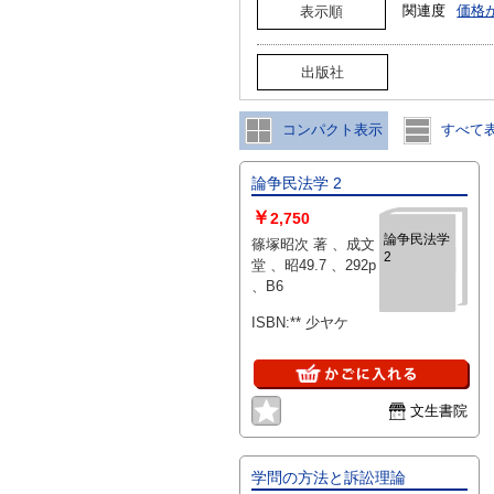
関連度
価格
表示順
出版社
コンパクト表示
すべて
論争民法学 2
￥
2,750
論争民法学
篠塚昭次 著 、成文
2
堂 、昭49.7 、292p
、B6
ISBN:** 少ヤケ
文生書院
学問の方法と訴訟理論