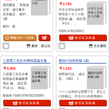
小伝
￥
2,750
濱田榮造 、荒尾成
イギリスの
文堂・成江書店・
中京大学社会科学
社会と文化
宮井書店 、昭47 、
研究所イギリス研
ＥＣの新た
1冊
究部会 編 、成文堂
な展開と都
、平3-5 、
市の諸問題
菊判 函
328+266p 、A5 、
／都市社会
ISBN:4792330971
と環境問題
２冊
（２冊）
書砦 梁山泊
文生書院
三原憲三先生古稀祝賀論文集
素顔の吉田松陰 1刷
￥
￥
9,900
1,010
三原憲三先
素顔の吉田
三原憲三先生古稀
前野喜代治 、成文
生古稀祝賀
松陰 1刷
祝賀論文集編集委
堂 、1983 、1
論文集
員会 編 、成文堂 、
平14.11 、993p 、
ページは良好な状態です。筺など
A5
除籍本 ISBN:9784792315993
の外観は、中古のため使用感や焼
け、擦れ、ヨレ、細かな傷などが
あります。帯はありません。