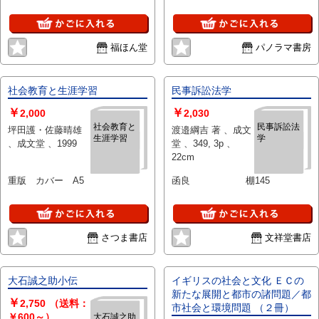
引有 通読可能 300g
福ほん堂
パノラマ書房
社会教育と生涯学習
民事訴訟法学
￥
￥
2,000
2,030
社会教育と
民事訴訟法
坪田護・佐藤晴雄
渡邉綱吉 著 、成文
生涯学習
学
、成文堂 、1999
堂 、349, 3p 、
22cm
重版 カバー A5
函良 棚145
さつま書店
文祥堂書店
大石誠之助小伝
イギリスの社会と文化 ＥＣの
新たな展開と都市の諸問題／都
￥
2,750
（送料：
市社会と環境問題 （２冊）
￥600～）
大石誠之助