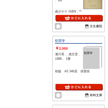
、A5
函少ヤケ ISBN：**
文生書院
犯罪学
￥
2,000
犯罪学
瀬川晃 、成文堂 、
1998 、1冊
初版 A5 346頁 状態良
有時文庫