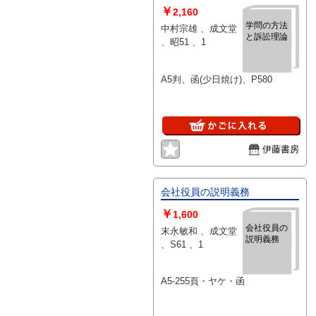
￥
2,160
学問の方法
中村宗雄 、成文堂
と訴訟理論
、昭51 、1
A5判、函(少日焼け)、P580
伊藤書房
会社役員の説明義務
￥
1,600
会社役員の
末永敏和 、成文堂
説明義務
、S61 、1
A5-255頁・ヤケ・函