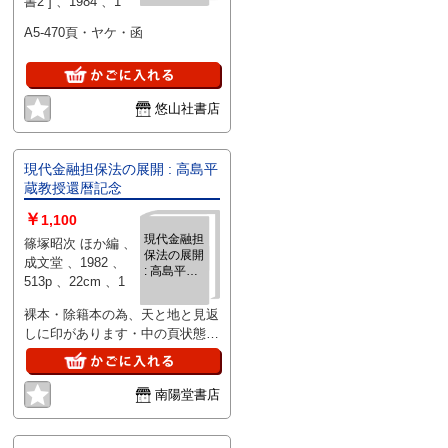
書2 ] 、1984 、1
A5-470頁・ヤケ・函
悠山社書店
現代金融担保法の展開 : 高島平
蔵教授還暦記念
￥
1,100
現代金融担
篠塚昭次 ほか編 、
保法の展開
成文堂 、1982 、
: 高島平蔵
513p 、22cm 、1
教授還暦記
念
裸本・除籍本の為、天と地と見返
しに印があります・中の頁状態良
好です
南陽堂書店