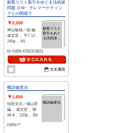
顧客リスト取引をめぐる法的諸
問題 ＤＭ・テレマーケティン
グとの関係で
￥
2,200
顧客リスト
神山敏雄／他 編 、
取引をめぐ
成文堂 、平7.12 、
る法的諸問
240p 、A5
題 ＤＭ・テ
レマーケテ
印 ISBN:4792313821
ィングとの
関係で
文生書院
概説破産法
￥
1,650
概説破産法
恒田文次／城山昇
編 、成文堂 、昭
44.9 、220p 、B6
ISBN:**