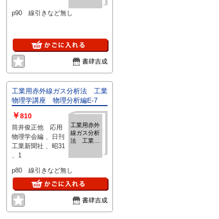
F-2
p90 線引きなど無し
書肆吉成
工業用赤外線ガス分析法 工業
物理学講座 物理分析編E-7
￥
810
工業用赤外
筒井俊正他 応用
線ガス分析
物理学会編 、日刊
法 工業物
工業新聞社 、昭31
理学講座
、1
物理分析編
E-7
p80 線引きなど無し
書肆吉成