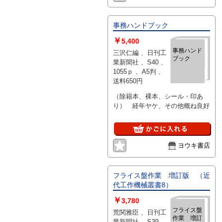
事務ハンドブック
￥
5,400
事務ハンド
三沢仁編 、日刊工
ブック
業新聞社 、S40 、
1055ｐ 、A5判 、
送料650円
（除籍本、裸本、シール・印あ
り） 経年ヤケ、その他概ね良好
ヨウキ書店
フライス盤作業 増訂版 （近
代工作機械叢書8）
￥
3,780
フライス盤
荒関雅臣 、日刊工
作業 増訂
業新聞社 、S39 、