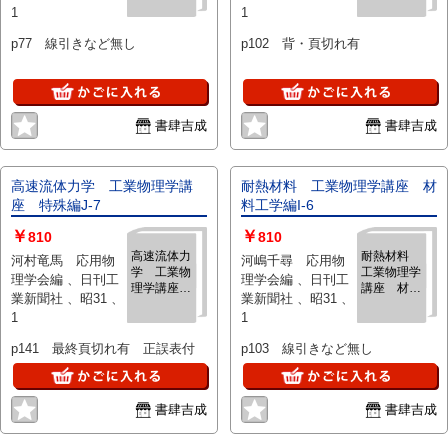
1
1
学編C-5
p77 線引きなど無し
p102 背・頁切れ有
書肆吉成
書肆吉成
高速流体力学 工業物理学講
耐熱材料 工業物理学講座 材
座 特殊編J-7
料工学編I-6
￥
￥
810
810
高速流体力
耐熱材料
河村竜馬 応用物
河嶋千尋 応用物
学 工業物
工業物理学
理学会編 、日刊工
理学会編 、日刊工
理学講座
講座 材料
業新聞社 、昭31 、
業新聞社 、昭31 、
特殊編J-7
工学編I-6
1
1
p141 最終頁切れ有 正誤表付
p103 線引きなど無し
書肆吉成
書肆吉成