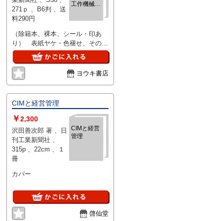
工作機械叢
271ｐ 、B6判 、送
書4）
料290円
（除籍本、裸本、シール・印あ
り） 表紙ヤケ・色褪せ、その他
特に問題なし
ヨウキ書店
CIMと経営管理
￥
2,300
CIMと経営
沢田善次郎 著 、日
管理
刊工業新聞社 、
315p 、22cm 、１
冊
カバー
啓仙堂