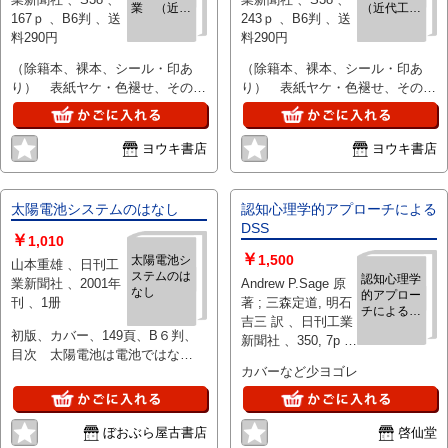
業 （近代
（近代工作
167ｐ 、B6判 、送
243ｐ 、B6判 、送
工作機械叢
機械叢書
料290円
料290円
書6）
2）
（除籍本、裸本、シール・印あ
（除籍本、裸本、シール・印あ
り） 表紙ヤケ・色褪せ、その他
り） 表紙ヤケ・色褪せ、その他
特に問題なし
特に問題なし
ヨウキ書店
ヨウキ書店
太陽電池システムのはなし
認知心理学的アプローチによる
DSS
￥
1,010
￥
1,500
太陽電池シ
山本重雄 、日刊工
ステムのは
認知心理学
業新聞社 、2001年
Andrew P.Sage 原
なし
的アプロー
刊 、1册
著 ; 三森定道, 明石
チによる
吉三 訳 、日刊工業
DSS
初版、カバー、149頁、B６判、
新聞社 、350, 7p 、
目次 太陽電池は電池ではな
22cm 、１冊
カバーなど少ヨゴレ
い！？、太陽電池システムとはな
にか、ハイブリッド電源システム
のしくみ、付録、定価1700円
ぼおぶら屋古書店
啓仙堂