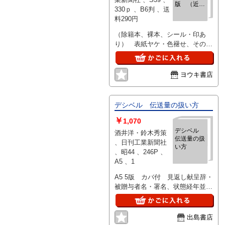
版 （近代
330ｐ 、B6判 、送
工作機械叢
料290円
書8）
（除籍本、裸本、シール・印あ
り） 表紙ヤケ・色褪せ、その他
特に問題なし
ヨウキ書店
デシベル 伝送量の扱い方
￥
1,070
デシベル
酒井洋・鈴木秀策
伝送量の扱
、日刊工業新聞社
い方
、昭44 、246P 、
A5 、1
A5 5版 カバ付 見返し献呈辞・
被贈与者名・署名、状態経年並上
246P
出島書店