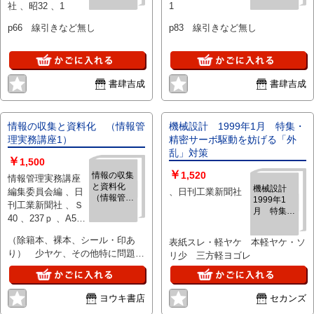
社 、昭32 、1
1
学編I-5
I-4
p66 線引きなど無し
p83 線引きなど無し
書肆吉成
書肆吉成
情報の収集と資料化 （情報管
機械設計 1999年1月 特集・
理実務講座1）
精密サーボ駆動を妨げる「外
乱」対策
￥
1,500
￥
1,520
情報の収集
情報管理実務講座
と資料化
機械設計
編集委員会編 、日
、日刊工業新聞社
（情報管理
1999年1
刊工業新聞社 、Ｓ
実務講座
月 特集・
40 、237ｐ 、A5判
1）
精密サーボ
、送料290円
駆動を妨げ
（除籍本、裸本、シール・印あ
表紙スレ・軽ヤケ 本軽ヤケ・ソ
る「外乱」
り） 少ヤケ、その他特に問題な
リ少 三方軽ヨゴレ
対策
し
ヨウキ書店
セカンズ