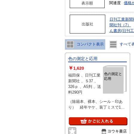
関連度
価格
表示順
日刊工業新聞社
出版社
聞社刊（7）
ん書房(日刊工
コンパクト表示
すべて
色の測定と応用
￥
1,620
色の測定と
福田保 、日刊工業
応用
新聞社 、Ｓ37 、
326ｐ 、A5判 、送
料290円
（除籍本、裸本、シール・印あ
り） 経年ヤケ、装丁ミスで1ヵ
所上下に1ミリのズレ、その他特
に問題なし
ヨウキ書店