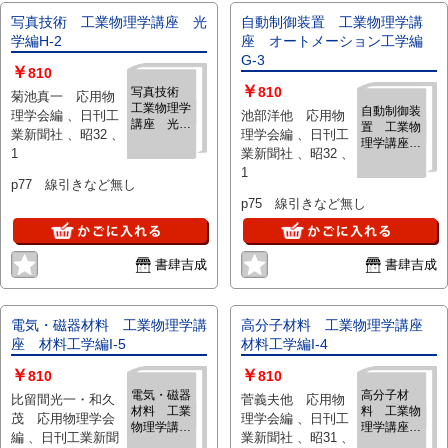
写真技術 工業物理学講座 光
自動制御装置 工業物理学講
学編H-2
座 オートメーション工学編
G-3
￥
810
￥
810
写真技術
菊池真一 応用物
工業物理学
自動制御装
理学会編 、日刊工
池部洋他 応用物
講座 光学
置 工業物
業新聞社 、昭32 、
理学会編 、日刊工
編H-2
理学講座
1
業新聞社 、昭32 、
オートメー
1
ション工学
p77 線引きなど無し
編G-3
p75 線引きなど無し
書肆吉成
書肆吉成
電気・磁器材料 工業物理学講
高分子材料 工業物理学講座
座 材料工学編I-5
材料工学編I-4
￥
￥
810
810
電気・磁器
高分子材
比留間光一・和久
菅義夫他 応用物
材料 工業
料 工業物
茂 応用物理学会
理学会編 、日刊工
物理学講
理学講座
編 、日刊工業新聞
業新聞社 、昭31 、
座 材料工
材料工学編