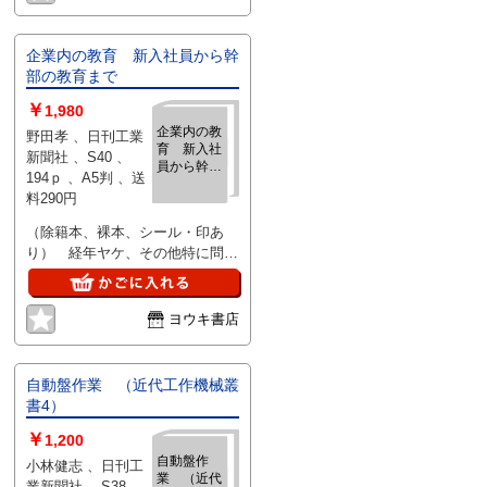
企業内の教育 新入社員から幹
部の教育まで
￥
1,980
企業内の教
野田孝 、日刊工業
育 新入社
新聞社 、S40 、
員から幹部
194ｐ 、A5判 、送
の教育まで
料290円
（除籍本、裸本、シール・印あ
り） 経年ヤケ、その他特に問題
なし
ヨウキ書店
自動盤作業 （近代工作機械叢
書4）
￥
1,200
自動盤作
小林健志 、日刊工
業 （近代
業新聞社 、S38 、