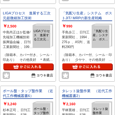
LIGAプロセス 進展する三次
「気配り生産」システム ポス
元超微細加工技術
トJIT/ MRPの新生産戦略
￥
￥
2,500
990
LIGAプロセ
「気配り生
中島尚正ほか監修/
手島歩三 、日刊工
ス 進展す
産」システ
先端加工機械技術
業新聞社 、1994 、
る三次元超
ム ポスト
振興協会編 、日刊
276ｐ 、A5判 、送
微細加工技
JIT/ MRPの
工業新聞社 、1998
料290円
術
新生産戦略
、272ｐ 、A5判 、
（除籍本、カバー付き、シール・
（除籍本、カバー付、シール・印
送料290円
印あり） その他良好 ＊表紙保
あり） 少ヤケ、その他良好 ＊
護ビニール貼付
表紙保護ビニール貼付
ヨウキ書店
ヨウキ書店
ボール盤・タップ盤作業 （近
タレット旋盤作業 （近代工作
代工作機械叢書6）
機械叢書2）
￥
￥
3,240
2,160
ボール盤・
タレット旋
杉本正司 、日刊工
平林寛雄 、日刊工
タップ盤作
盤作業
業新聞社 、S38 、
業新聞社 、S38 、