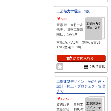
工業熱力学通論 2版
￥
500
工業熱力学
斎藤 武・大竹一友.
通論 2版
他著 、日刊工業新
聞社 、1995.9
重版.カバ.A5判 (管理:古書59-
1798-文-倉10.10)
文教堂書店
工場建築デザイン その計画・
設計・施工・プロジェクト管理
まで
￥
12,520
工場建築デ
渡辺益男 、日刊工
ザイン そ
業新聞社 、1995年