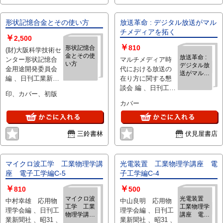
形状記憶合金とその使い方
放送革命 : デジタル放送がマル
チメディアを拓く
￥
2,500
￥
810
形状記憶合
(財)大阪科学技術セ
金とその使
放送革命 :
ンター形状記憶合
マルチメディア時
い方
デジタル放
金用途開発委員会
代における放送の
送がマルチ
編 、日刊工業新聞
在り方に関する懇
メディアを
社 、昭６２ 、１冊
談会 編 、日刊工業
拓く
印、カバー、初版
新聞社 、１９９５
カバー
、157p 、21cm 、1
冊
三鈴書林
伏見屋書店
マイクロ波工学 工業物理学講
光電装置 工業物理学講座 電
座 電子工学編C-5
子工学編C-4
￥
￥
810
500
マイクロ波
光電装置
中村幸雄 応用物
中山良明 応用物
工学 工業
工業物理学
理学会編 、日刊工
理学会編 、日刊工
物理学講
講座 電子
業新聞社 、昭31 、
業新聞社 、昭31 、
座 電子工
工学編C-4