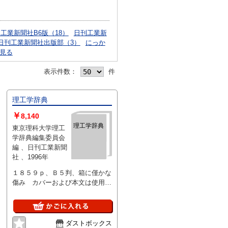
工業新聞社B6版（18）
日刊工業新
日刊工業新聞社出版部（3）
にっか
見る
表示件数：
件
理工学辞典
￥
8,140
理工学辞典
東京理科大学理工
学辞典編集委員会
編 、日刊工業新聞
社 、1996年
１８５９ｐ、Ｂ５判、箱に僅かな
傷み カバーおよび本文は使用感
希薄で美本。
ダストボックス