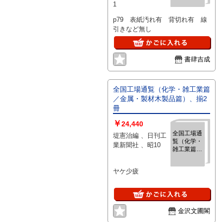
1
定編F-4
p79 表紙汚れ有 背切れ有 線
引きなど無し
書肆吉成
全国工場通覧（化学・雑工業篇
／金属・製材木製品篇）、揃2
冊
￥
24,440
全国工場通
堤憲治編 、日刊工
覧（化学・
業新聞社 、昭10
雑工業篇／
金属・製材
木製品
ヤケ少疲
篇）、揃2
冊
金沢文圃閣