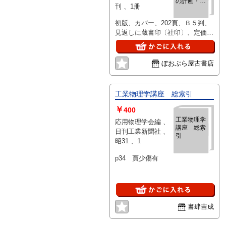
の計画・設
刊 、1册
計・施工・
プロジェク
初版、カバー、202頁、Ｂ５判、
ト管理まで
見返しに蔵書印〔社印〕、定価
7000円
ぼおぶら屋古書店
工業物理学講座 総索引
￥
400
工業物理学
応用物理学会編 、
講座 総索
日刊工業新聞社 、
引
昭31 、1
p34 頁少傷有
書肆吉成