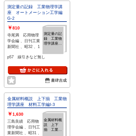
測定量の記録 工業物理学講
座 オートメーション工学編
G-2
￥
810
測定量の記
寺尾満 応用物理
録 工業物
学会編 、日刊工業
理学講座
新聞社 、昭32 、1
オートメー
ション工学
p57 線引きなど無し
編G-2
書肆吉成
金属材料概説 上下揃 工業物
理学講座 材料工学編I-3
￥
1,630
金属材料概
三島良績 応用物
説 上下
理学会編 、日刊工
揃 工業物
業新聞社 、昭31 、
理学講座