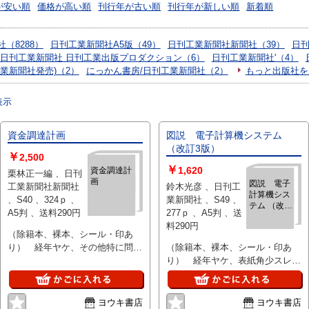
が安い順
価格が高い順
刊行年が古い順
刊行年が新しい順
新着順
（8288）
日刊工業新聞社A5版（49）
日刊工業新聞社新聞社（39）
日刊
日刊工業新聞社 日刊工業出版プロダクション（6）
日刊工業新聞社'（4）
業新聞社発売)（2）
にっかん書房/日刊工業新聞社（2）
もっと出版社を
表示
資金調達計画
図説 電子計算機システム
（改訂3版）
￥
2,500
￥
1,620
資金調達計
栗林正一編 、日刊
画
図説 電子
工業新聞社新聞社
鈴木光彦 、日刊工
計算機シス
、S40 、324ｐ 、
業新聞社 、S49 、
テム （改訂
A5判 、送料290円
277ｐ 、A5判 、送
3版）
料290円
（除籍本、裸本、シール・印あ
り） 経年ヤケ、その他特に問題
（除籍本、裸本、シール・印あ
なし
り） 経年ヤケ、表紙角少スレ、
その他特に問題なし
ヨウキ書店
ヨウキ書店