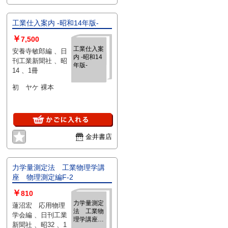
工業仕入案内 -昭和14年版-
￥
7,500
工業仕入案
安養寺敏郎編 、日
内 -昭和14
刊工業新聞社 、昭
年版-
14 、1冊
初 ヤケ 裸本
金井書店
力学量測定法 工業物理学講
座 物理測定編F-2
￥
810
力学量測定
蓮沼宏 応用物理
法 工業物
学会編 、日刊工業
理学講座
新聞社 、昭32 、1
物理測定編