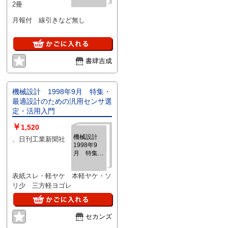
2冊
材料工学編
I-3
月報付 線引きなど無し
書肆吉成
機械設計 1998年9月 特集・
最適設計のための汎用センサ選
定・活用入門
￥
1,520
機械設計
、日刊工業新聞社
1998年9
月 特集・
最適設計の
ための汎用
表紙スレ・軽ヤケ 本軽ヤケ・ソ
センサ選
リ少 三方軽ヨゴレ
定・活用入
門
セカンズ