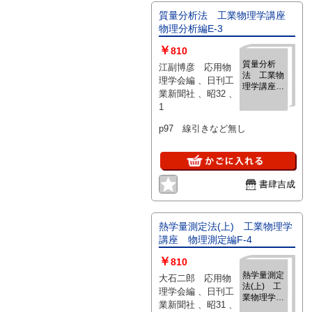
質量分析法 工業物理学講座
物理分析編E-3
￥
810
質量分析
江副博彦 応用物
法 工業物
理学会編 、日刊工
理学講座
業新聞社 、昭32 、
物理分析編
1
E-3
p97 線引きなど無し
書肆吉成
熱学量測定法(上) 工業物理学
講座 物理測定編F-4
￥
810
熱学量測定
大石二郎 応用物
法(上) 工
理学会編 、日刊工
業物理学講
業新聞社 、昭31 、
座 物理測