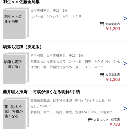
羽生ｖｓ佐藤全局集
日本将棋連盟、平18、1冊
カバー装、ヤケシミ Ａ５ ３１８
羽生ｖｓ佐
藤全局集
大雲堂書店
￥1,200
駒落ち定跡（決定版）
所司和晴、日本将棋連盟、平12、1冊
八枚落ちから香落ちまで カバー装 初刷 ヤケきつめ 少液
駒落ち定跡
（決定版）
体汚れ 地・手垢汚れきつめ 頁・ Ａ５ ４７９
大雲堂書店
￥1,200
藤井聡太推薦! 将棋が強くなる明解5手詰
書籍編集部編、日本将棋連盟（発行）/マイナビ出版（発
売）、2020、1
藤井聡太推
薦! 将棋が
新書判。カバー。良好。初版。定価1240円+税。白色カバー。
強くなる明
古書ワルツ 荻窪店
解5手詰
￥730