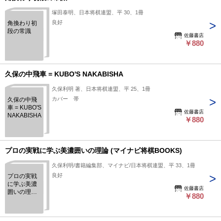
塚田泰明、日本将棋連盟、平 30、1冊
良好
角換わり初
段の常識
佐藤書店
￥880
久保の中飛車 = KUBO'S NAKABISHA
久保利明 著、日本将棋連盟、平 25、1冊
カバー 帯
久保の中飛
車 = KUBO'S
佐藤書店
NAKABISHA
￥880
プロの実戦に学ぶ美濃囲いの理論 (マイナビ将棋BOOKS)
久保利明/書籍編集部、マイナビ/日本将棋連盟、平 33、1冊
良好
プロの実戦
に学ぶ美濃
佐藤書店
囲いの理論
￥880
(マイナビ将
棋BOOKS)