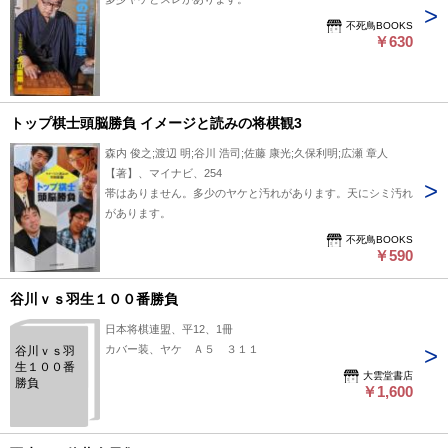
不死鳥BOOKS
￥630
トップ棋士頭脳勝負 イメージと読みの将棋観3
森内 俊之;渡辺 明;谷川 浩司;佐藤 康光;久保利明;広瀬 章人
【著】、マイナビ、254
帯はありません。多少のヤケと汚れがあります。天にシミ汚れ
があります。
不死鳥BOOKS
￥590
谷川ｖｓ羽生１００番勝負
日本将棋連盟、平12、1冊
カバー装、ヤケ Ａ５ ３１１
谷川ｖｓ羽
生１００番
大雲堂書店
勝負
￥1,600