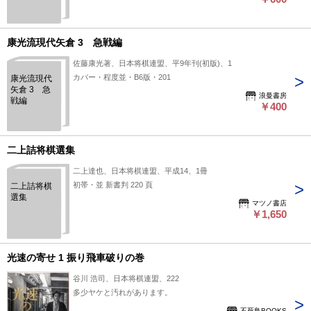
康光流現代矢倉 3 急戦編
佐藤康光著、日本将棋連盟、平9年刊(初版)、1
カバー・程度並・B6版・201
康光流現代
矢倉 3 急
浪曼書房
戦編
￥400
二上詰将棋選集
二上達也、日本将棋連盟、平成14、1冊
初帯・並 新書判 220 頁
二上詰将棋
選集
マツノ書店
￥1,650
光速の寄せ 1 振り飛車破りの巻
谷川 浩司、日本将棋連盟、222
多少ヤケと汚れがあります。
不死鳥BOOKS