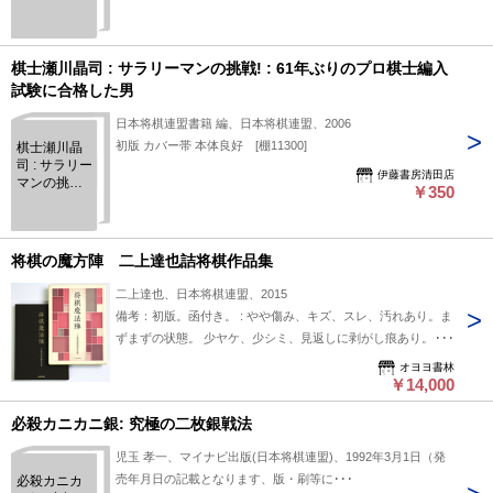
ー付
棋士瀬川晶司 : サラリーマンの挑戦! : 61年ぶりのプロ棋士編入
試験に合格した男
日本将棋連盟書籍 編、日本将棋連盟、2006
初版 カバー帯 本体良好 [棚11300]
棋士瀬川晶
司 : サラリー
伊藤書房清田店
マンの挑戦! :
￥350
61年ぶりの
プロ棋士編
入試験に合
格した男
将棋の魔方陣 二上達也詰将棋作品集
二上達也、日本将棋連盟、2015
備考：初版。函付き。 : やや傷み、キズ、スレ、汚れあり。ま
ずまずの状態。 少ヤケ、少シミ、見返しに剥がし痕あり。 サ
イズ: 225mm ページ数: 351p
オヨヨ書林
￥14,000
必殺カニカニ銀: 究極の二枚銀戦法
児玉 孝一、マイナビ出版(日本将棋連盟)、1992年3月1日（発
売年月日の記載となります、版・刷等に･･･
必殺カニカ