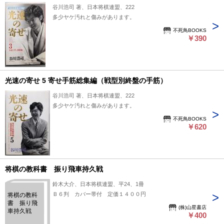
谷川浩司 著、日本将棋連盟、222
多少ヤケ汚れと傷みがあります。
不死鳥BOOKS
￥390
光速の寄せ 5 寄せ手筋総集編（戦型別終盤の手筋）
谷川浩司 著、日本将棋連盟、222
多少ヤケ汚れと傷みがあります。
不死鳥BOOKS
￥620
将棋の教科書 振り飛車持久戦
鈴木大介、日本将棋連盟、平24、1冊
Ｂ６判 カバー帯付 定価１４００円
将棋の教科
書 振り飛
(株)山星書店
車持久戦
￥400