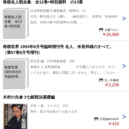
将棋名人戦全集 全12巻+特別資料 の13冊
日本将棋連盟/大修館書店、昭和52、13
大判。帙日焼け大（2帙）。（輸送函欠）。和装本。本体経年
将棋名人戦
全集 全12
良好。本巻12巻+特別資料の13冊。。
巻+特別資
古書ワルツ
料 の13冊
￥20,000
将棋世界 1993年8月号臨時増刊号 名人、米長邦雄のすべて。
（第57巻8月号増刊）
田丸昇 編、日本将棋連盟、258
★税込 ＆ 送料無料★ 中古書につきヒヤケ・キズ・
将棋世界
1993年8月
シミなどあり。通読に問題ございません。帯なし。こちらの商
号臨時増刊
品は★送料無料★でお届けいたします。
豆ノ木書房
号 名人、米
￥2,236
長邦雄のす
べて。（第
57巻8月号増
木村の矢倉 3七銀戦法基礎編
刊）
木村 一基、マイナビ、222
帯付。多少汚れ曲がりがあります。
不死鳥BOOKS
￥410