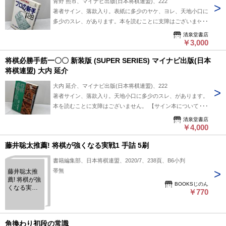
青野 照市、マイナビ出版(日本将棋連盟)、222
著者サイン、落款入り。表紙に多少のヤケ、ヨレ、天地小口に
多少のスレ、があります。本を読むことに支障はございませ
ん。 【サイン本について】 画像にて状態や筆致をよくご確認
清泉堂書店
いただき、お客様ご自身の判断にてご入札をお願いしておりま
￥3,000
す。お求め後は真贋によるご返品、ご返金などはお断りいたし
将棋必勝手筋一〇〇 新装版 (SUPER SERIES) マイナビ出版(日本
ます。ご了承ください。※注意事項※■商品・状態はコンディ
将棋連盟) 大内 延介
ションガイドラインに基づき、判断・出品されております。■
付録等の付属品がある商品の場合、記載 されていない物は
大内 延介、マイナビ出版(日本将棋連盟)、222
『付属なし』とご理解下さい。
著者サイン、落款入り。天地小口に多少のスレ、があります。
本を読むことに支障はございません。 【サイン本について】
画像にて状態や筆致をよくご確認いただき、お客様ご自身の判
清泉堂書店
断にてご入札をお願いしております。お求め後は真贋によるご
￥4,000
返品、ご返金などはお断りいたします。ご了承ください。※注
藤井聡太推薦! 将棋が強くなる実戦1 手詰 5刷
意事項※■商品・状態はコンディションガイドラインに基づ
き、判断・出品されております。■付録等の付属品がある商品
書籍編集部、日本将棋連盟、2020/7、238頁、B6小判
の場合、記載 されていない物は『付属なし』とご理解下さ
帯無
藤井聡太推
い。
薦! 将棋が強
BOOKSじのん
くなる実戦1
￥770
手詰 5刷
角換わり初段の常識