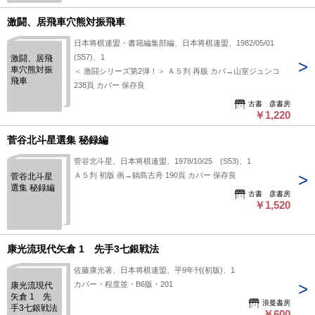
激闘、居飛車穴熊対振飛車
日本将棋連盟・書籍編集部編、日本将棋連盟、1982/05/01
(S57)、1
激闘、居飛
車穴熊対振
＜ 激闘シリーズ第2弾！＞ Ａ５判 再版 カバ→山室ジュンコ
飛車
238頁 カバー 保存良
古書 彦書房
￥1,220
菅谷北斗星選集 秘録編
菅谷北斗星、日本将棋連盟、1978/10/25 (S53)、1
Ａ５判 初版 画→鍋島古舟 190頁 カバー 保存良
菅谷北斗星
選集 秘録編
古書 彦書房
￥1,520
康光流現代矢倉 1 先手3七銀戦法
佐藤康光著、日本将棋連盟、平9年刊(初版)、1
カバー・程度並・B6版・201
康光流現代
矢倉 1 先
浪曼書房
手3七銀戦法
￥600