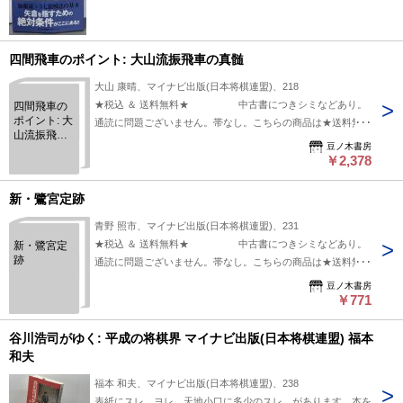
四間飛車のポイント: 大山流振飛車の真髄
大山 康晴、マイナビ出版(日本将棋連盟)、218
★税込 ＆ 送料無料★ 中古書につきシミなどあり。
四間飛車の
ポイント: 大
通読に問題ございません。帯なし。こちらの商品は★送料無料
山流振飛車
★でお届けいたします。
豆ノ木書房
の真髄
￥2,378
新・鷺宮定跡
青野 照市、マイナビ出版(日本将棋連盟)、231
★税込 ＆ 送料無料★ 中古書につきシミなどあり。
新・鷺宮定
跡
通読に問題ございません。帯なし。こちらの商品は★送料無料
★でお届けいたします。
豆ノ木書房
￥771
谷川浩司がゆく: 平成の将棋界 マイナビ出版(日本将棋連盟) 福本
和夫
福本 和夫、マイナビ出版(日本将棋連盟)、238
表紙にスレ、ヨレ、天地小口に多少のスレ、があります。本を