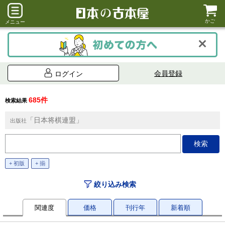
かご
メニュー
会員登録
ログイン
685件
検索結果
「日本将棋連盟」
出版社
+ 初版
+ 揃
絞り込み検索
関連度
価格
刊行年
新着順