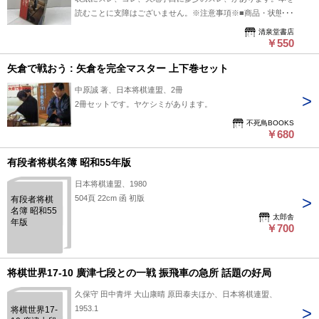
読むことに支障はございません。※注意事項※■商品・状態は
コンディションガイドラインに基づき、判断・出品されており
清泉堂書店
ます。■付録等の付属品がある商品の場合、記載 されていない
￥550
物は『付属なし』とご理解下さい。
矢倉で戦おう : 矢倉を完全マスター 上下巻セット
中原誠 著、日本将棋連盟、2冊
2冊セットです。ヤケシミがあります。
不死鳥BOOKS
￥680
有段者将棋名簿 昭和55年版
日本将棋連盟、1980
504頁 22cm 函 初版
有段者将棋
名簿 昭和55
太郎舎
年版
￥700
将棋世界17-10 廣津七段との一戦 振飛車の急所 話題の好局
久保守 田中青坪 大山康晴 原田泰夫ほか、日本将棋連盟、
1953.1
将棋世界17-