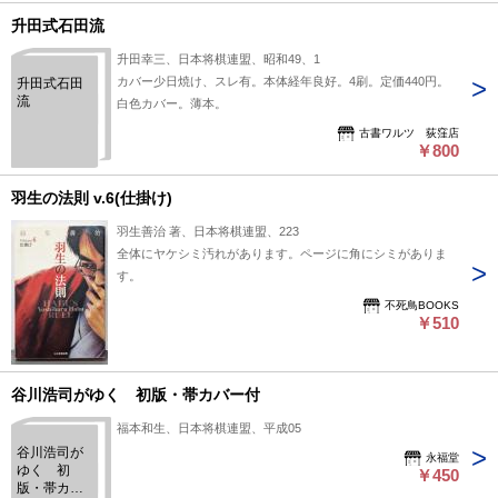
升田式石田流
升田幸三、日本将棋連盟、昭和49、1
カバー少日焼け、スレ有。本体経年良好。4刷。定価440円。
升田式石田
流
白色カバー。薄本。
古書ワルツ 荻窪店
￥800
羽生の法則 v.6(仕掛け)
羽生善治 著、日本将棋連盟、223
全体にヤケシミ汚れがあります。ページに角にシミがありま
す。
不死鳥BOOKS
￥510
谷川浩司がゆく 初版・帯カバー付
福本和生、日本将棋連盟、平成05
谷川浩司が
永福堂
ゆく 初
￥450
版・帯カバ