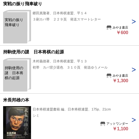
実戦の振り飛車破り
郷田真隆著、日本将棋連盟、平１４
３刷カバ帯 ２２９頁 発送スマートレター
実戦の振り
飛車破り
みやま書店
￥600
持駒使用の謎 日本将棋の起源
木村義徳著、日本将棋連盟、平１３
初帯 カバ背少退色 ３１０頁 発送ゆうメール
持駒使用の
謎 日本将
みやま書店
棋の起源
￥1,300
米長邦雄の本
日本将棋連盟書籍 編、日本将棋連盟、175p、21cm
シミ
アットワンダー
￥1,100