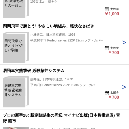
10 廣津七段
108頁 21cm 紙ヤケ
との一戦 振
太郎舎
飛車の急所
￥1,000
話題の好局
四間飛車で勝とう! やさしい駒組み、軽快なさばき
小林健二、日本将棋連盟、1998
平成10年刊 Perfect series 222P 19cm ソフトカバー
四間飛車で
勝とう! やさ
太郎舎
しい駒組
￥700
み、軽快な
さばき
居飛車穴熊撃破 必殺藤井システム
藤井猛、日本将棋連盟、19891
平1年刊 Perfect series 222P 19cm ソフトカバー
居飛車穴熊
撃破 必殺藤
太郎舎
井システム
￥700
プロの新手28: 新定跡誕生の周辺 マイナビ出版(日本将棋連盟) 青
野 照市