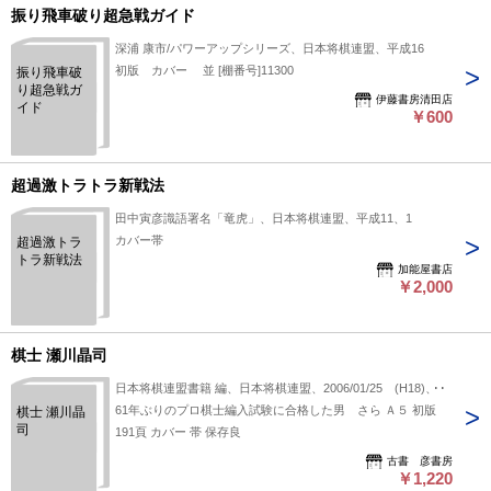
振り飛車破り超急戦ガイド
深浦 康市/パワーアップシリーズ、日本将棋連盟、平成16
初版 カバー 並 [棚番号]11300
振り飛車破
り超急戦ガ
伊藤書房清田店
イド
￥600
超過激トラトラ新戦法
田中寅彦識語署名「竜虎」、日本将棋連盟、平成11、1
カバー帯
超過激トラ
トラ新戦法
加能屋書店
￥2,000
棋士 瀬川晶司
日本将棋連盟書籍 編、日本将棋連盟、2006/01/25 (H18)、1
61年ぶりのプロ棋士編入試験に合格した男 さら Ａ５ 初版
棋士 瀬川晶
司
191頁 カバー 帯 保存良
古書 彦書房
￥1,220