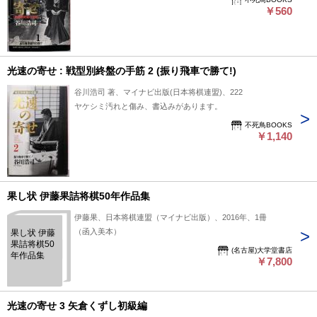
￥560
光速の寄せ : 戦型別終盤の手筋 2 (振り飛車で勝て!)
谷川浩司 著、マイナビ出版(日本将棋連盟)、222
ヤケシミ汚れと傷み、書込みがあります。
不死鳥BOOKS
￥1,140
果し状 伊藤果詰将棋50年作品集
伊藤果、日本将棋連盟（マイナビ出版）、2016年、1冊
（函入美本）
果し状 伊藤
果詰将棋50
(名古屋)大学堂書店
年作品集
￥7,800
光速の寄せ 3 矢倉くずし初級編