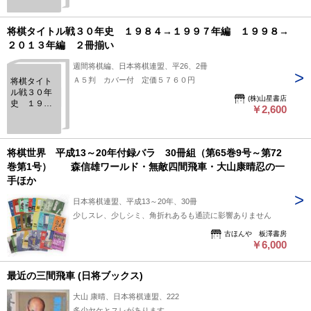
将棋タイトル戦３０年史 １９８４→１９９７年編 １９９８→
２０１３年編 ２冊揃い
週間将棋編、日本将棋連盟、平26、2冊
Ａ５判 カバー付 定価５７６０円
将棋タイト
ル戦３０年
(株)山星書店
史 １９８
￥2,600
４→１９９
７年編 １
９９８→２
０１３年
将棋世界 平成13～20年付録バラ 30冊組（第65巻9号～第72
編 ２冊揃
巻第1号） 森信雄ワールド・無敵四間飛車・大山康晴忍の一
い
手ほか
日本将棋連盟、平成13～20年、30冊
少しスレ、少しシミ、角折れあるも通読に影響ありません
古ほんや 板澤書房
￥6,000
最近の三間飛車 (日将ブックス)
大山 康晴、日本将棋連盟、222
多少ヤケとスレがあります。