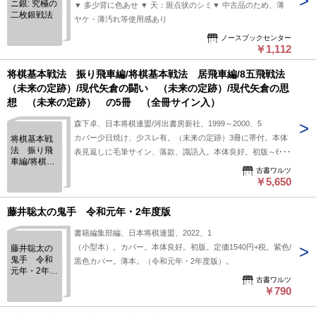
ニ銀: 究極の
▼ 多少背に色あせ ▼ 天：斑点状のシミ▼ 中古品のため、薄
二枚銀戦法
ヤケ・薄汚れ等使用感あり
ノースブックセンター
￥1,112
将棋基本戦法 振り飛車編/将棋基本戦法 居飛車編/8五飛戦法
（未来の定跡）/現代矢倉の闘い （未来の定跡）/現代矢倉の思
想 （未来の定跡） の5冊 （全冊サイン入）
森下卓、日本将棋連盟/河出書房新社、1999～2000、5
カバー少日焼け、少スレ有。（未来の定跡）3冊に帯付。本体
将棋基本戦
法 振り飛
表見返しに毛筆サイン、落款、識語入。本体良好。初版～6
車編/将棋基
刷。定価円+税。青色/黒色/白色カバー。薄本。
古書ワルツ
本戦法 居
￥5,650
飛車編/8五
飛戦法
（未来の定
藤井聡太の鬼手 令和元年・2年度版
跡）/現代矢
倉の闘い
書籍編集部編、日本将棋連盟、2022、1
（未来の定
（小型本）。カバー。本体良好。初版。定価1540円+税。紫色/
藤井聡太の
跡）/現代矢
鬼手 令和
黒色カバー。薄本。（令和元年・2年度版）。
倉の思想
元年・2年度
（未来の定
古書ワルツ
版
跡） の5
￥790
冊 （全冊
サイン入）