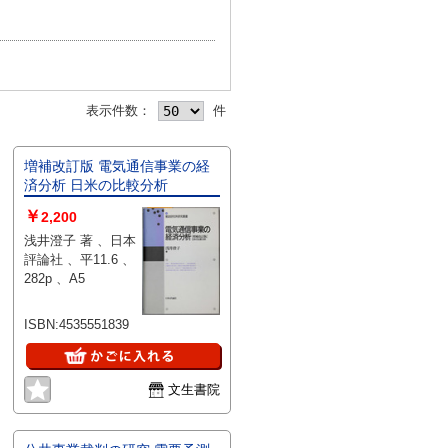
表示件数：
件
増補改訂版 電気通信事業の経
済分析 日米の比較分析
￥
2,200
浅井澄子 著 、日本
評論社 、平11.6 、
282p 、A5
ISBN:4535551839
文生書院