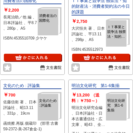
消費者法の国際化
ＩＴ事業と競争法 独禁法・知
本文の状態良好
的財産法・消費者契約法の今日
￥
2,200
的課題
消費者法の
長尾治助／他 編 、
国際化
￥
2,750
日本評論社 、平8.7
ＩＴ事業と
、280p 、A5
大沢恒夫 著 、日本
競争法 独禁
評論社 、平13.11
法・知的財
ISBN:4535510709 少ヤケ
、298p 、A5
産法・消費
者契約法の
ISBN:4535512973
今日的課題
文生書院
文生書院
文化のため : 評論集
明治文化研究 第1-6集揃
￥
￥
700
13,200
（送
料：￥750～）
文化のため
明治文化研
佐藤信衛 著 、日本
: 評論集
究 第1-6
評論社 、昭13.11
明治文化研究会編
集揃
、331p 、19cm
、日本評論社・日
本古書通信社・広
函焼擦.再版.個蔵印 (管理:古書
文庫 、昭43 、全6
59-2372-美-267倉金-1)
冊