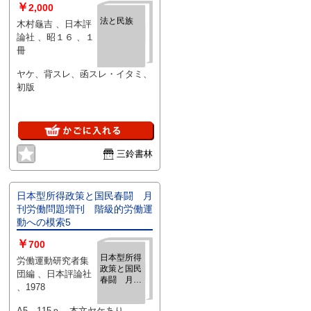
￥
2,000
法と民族
木村龜吉 、日本評
論社 、昭１６ 、１
冊
ヤケ、背スレ、函スレ・イタミ、
初版
三鈴書林
日本型所得政策と国民春闘 月
刊労働問題増刊 階級的労働運
動への模索5
￥
700
日本型所得
労働運動研究者集
政策と国民
団編 、日本評論社
春闘 月刊
、1978
労働問題増
刊 階級的
A5、115ｐ。本文ヤケあり。