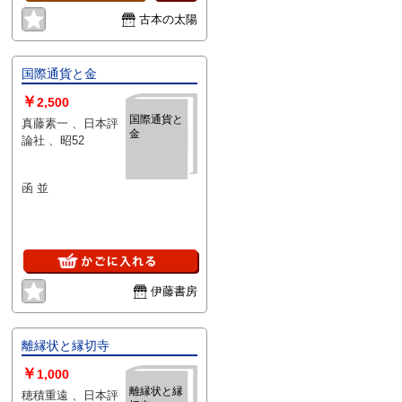
古本の太陽
国際通貨と金
￥
2,500
国際通貨と
真藤素一 、日本評
金
論社 、昭52
函 並
伊藤書房
離縁状と縁切寺
￥
1,000
離縁状と縁
穂積重遠 、日本評