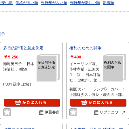
が安い順
価格が高い順
刊行年が古い順
刊行年が新しい順
新着順
表示
多目的評価と意志決定
権利のための闘争
￥
￥
5,250
400
多目的評価
権利のため
瀬尾芙巳子 、日本
イェーリング著、
と意志決定
の闘争
評論社 、昭59
小林孝輔・広沢民
生 訳 、日本評論
社 、1981年、第1
P384 函少日焼け
版第5刷 、123p 、
初版 カバー ランクB カバー：
四六判 、1冊
上部縁少スレヨレ・表面の上部角
微傷み・背の上部縁スレ少傷み、
天：ヤケ埃汚れやや強・一点小さ
な汚れシミ、小口：ヤケ汚れやや
伊藤書房
リブロニワース
強、地：少ヤケ汚れ、見返し：遊
び紙裏に記名・大学・学部名、線
引・書込み・頁折れ・印などなく