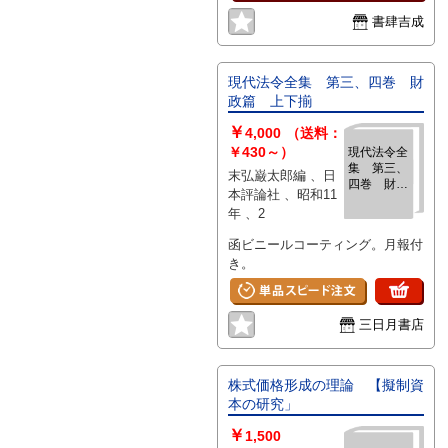
書肆吉成
現代法令全集 第三、四巻 財
政篇 上下揃
￥
4,000
（送料：
￥430～）
現代法令全
集 第三、
末弘巌太郎編 、日
四巻 財政
本評論社 、昭和11
篇 上下揃
年 、2
函ビニールコーティング。月報付
き。
三日月書店
株式価格形成の理論 【擬制資
本の研究」
￥
1,500