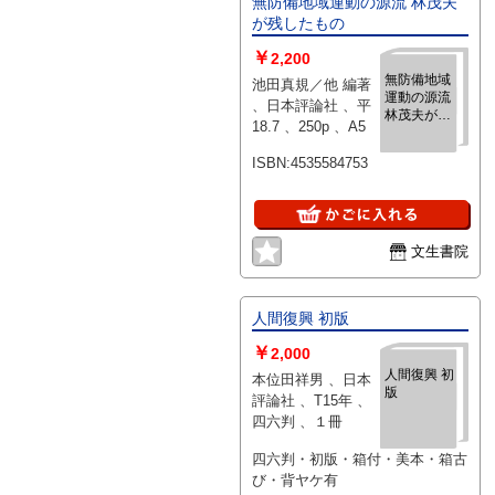
無防備地域運動の源流 林茂夫
が残したもの
￥
2,200
無防備地域
池田真規／他 編著
運動の源流
、日本評論社 、平
林茂夫が残
18.7 、250p 、A5
したもの
ISBN:4535584753
文生書院
人間復興 初版
￥
2,000
人間復興 初
本位田祥男 、日本
版
評論社 、T15年 、
四六判 、１冊
四六判・初版・箱付・美本・箱古
び・背ヤケ有