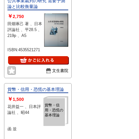
公共事業裁判の研究 需要予測
論と比較衡量論
￥
2,750
田畑琢己 著 、日本
評論社 、平28.5 、
219p 、A5
ISBN:4535521271
文生書院
貨幣・信用・恐慌の基本理論
￥
1,500
貨幣・信
花井益一 、日本評
用・恐慌の
論社 、昭44
基本理論
函 並