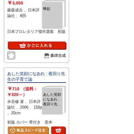
￥
3,050
蜂起
藤森成吉 、日本評
論社 、昭5
日本プロレタリア傑作選集 初版
書肆吉成
あした笑顔になあれ : 夜回り先
生の子育て論
￥
710
（送料：
￥320～）
あした笑顔
になあれ :
水谷修 著 、日本評
夜回り先生
論社 、2006 、158p
の子育て論
、20cm
初版 カバー 帯付き 美本