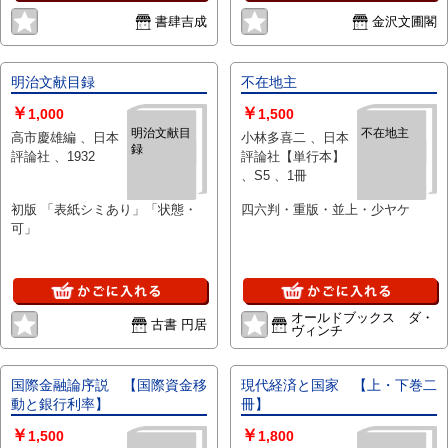
書肆吉成
金沢文圃閣
明治文献目録
不在地主
￥
￥
1,000
1,500
明治文献目
不在地主
高市慶雄編 、日本
小林多喜二 、日本
録
評論社 、1932
評論社【単行本】
、S5 、1冊
初版 「表紙シミあり」「状態・
四六判・重版・並上・少ヤケ
可」
オールドブックス ダ・
古書 円居
ヴィンチ
国際金融論序説 【国際資金移
現代経済と国家 【上・下巻二
動と銀行利率】
冊】
￥
￥
1,500
1,800