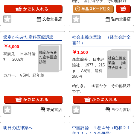
函付 函に薄ヤケ、その他良好
文教堂書店
弘南堂書店
鑑定からみた産科医療訴訟
社会主義企業論 （経営会計全
書21）
￥
6,000
￥
1,500
鑑定からみ
我妻尭 、日本評論
た産科医療
社会主義企
社 、2002年
森章編著 、日本評
訴訟
業論 （経
論社 、1977 、215
営会計全書
ｐ 、A5判 、送料
21）
カバー、Ａ5判、経年並
290円
函付き。 函背ヤケ、その他良好
です。
東光書店
ヨウキ書店
明日の法律家へ
中国評論 １巻４号（昭和２１
年１１・１２合併号）