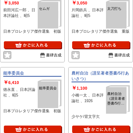
￥
￥
3,050
3,050
セムガ
太刀打ち
前田河広一郎 、日
片岡鉄兵 、日本評
本評論社 、昭5
論社 、昭5
日本プロレタリア傑作選集 初版
日本プロレタリア傑作選集 重版
書肆吉成
書肆吉成
能率委員会
農村自治（謹呈著者墨書/5行あ
いさつ）
￥
6,410
￥
1,100
能率委員会
徳永直 、日本評論
農村自治
社 、昭5
小橋一太 、日本評
（謹呈著者
論社 、1926
墨書/5行あ
いさつ）
日本プロレタリア傑作選集 初版
少ヤケ/背文字欠