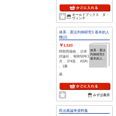
オールドブックス ダ・
ヴィンチ
体系・憲法判例研究3 基本的人
権(2)
￥
1,520
体系・憲法
阿部照哉他 、日本
判例研究3
評論社 、昭和50年1
基本的人権
月 、374頁 、A5判
(2)
、1冊
函
みずほ書房
民法典論争資料集