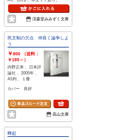
労働運動へ
の模索5
渓森堂みみずく文庫
民主制の欠点 仲良く論争しよ
う
￥
800
（送料：
￥185～）
内野正幸 、日本評
論社 、2005年 、
A5判 、１冊
カバー 良好
高山文庫
蜂起