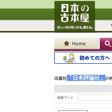
「日本評論社」
出版社
の
検索ワード：