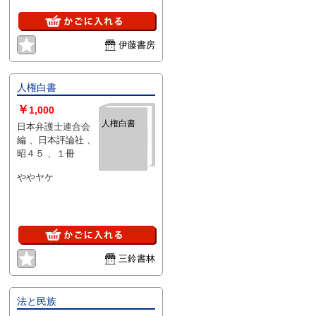
伊藤書房
人権白書
￥
1,000
人権白書
日本弁護士連合会
編 、日本評論社 、
昭４５ 、１冊
ややヤケ
三鈴書林
法と民族