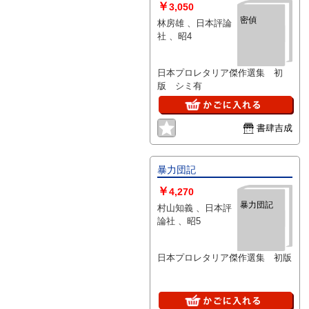
￥
3,050
密偵
林房雄 、日本評論
社 、昭4
日本プロレタリア傑作選集 初
版 シミ有
書肆吉成
暴力団記
￥
4,270
暴力団記
村山知義 、日本評
論社 、昭5
日本プロレタリア傑作選集 初版