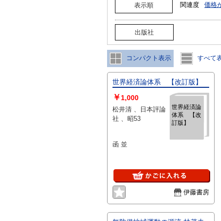
関連度
価格
表示順
出版社
コンパクト表示
すべて
世界経済論体系 【改訂版】
￥
1,000
世界経済論
松井清 、日本評論
体系 【改
社 、昭53
訂版】
函 並
伊藤書房