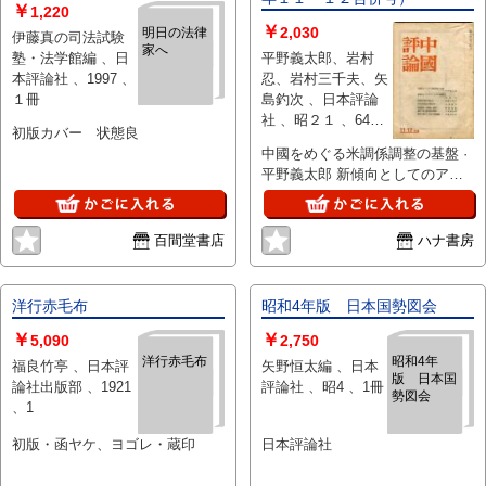
￥
1,220
￥
2,030
明日の法律
伊藤真の司法試験
家へ
塾・法学館編 、日
平野義太郎、岩村
本評論社 、1997 、
忍、岩村三千夫、矢
１冊
島釣次 、日本評論
社 、昭２１ 、64ｐ
初版カバー 状態良
、21ｃｍ
中國をめぐる米調係調整の基盤 ·
平野義太郎 新傾向としてのアメ
リカの中國研究/岩村 思 ◇國共内
戦の制止力・岩村三千夫 ◆民主
同盟と内戦反・ 矢島釣次 内藤湖
百間堂書店
ハナ書房
南「支那論」批判・・・・・・野
原四郎 混亂一途の國府財政經
濟・・・千早健三郎 最近におけ
洋行赤毛布
昭和4年版 日本国勢図会
る上海の労働運動・・・・・・尾
￥
￥
崎生太郎 （ヤケ）
5,090
2,750
洋行赤毛布
昭和4年
福良竹亭 、日本評
矢野恒太編 、日本
版 日本国
論社出版部 、1921
評論社 、昭4 、1冊
勢図会
、1
初版・函ヤケ、ヨゴレ・蔵印
日本評論社