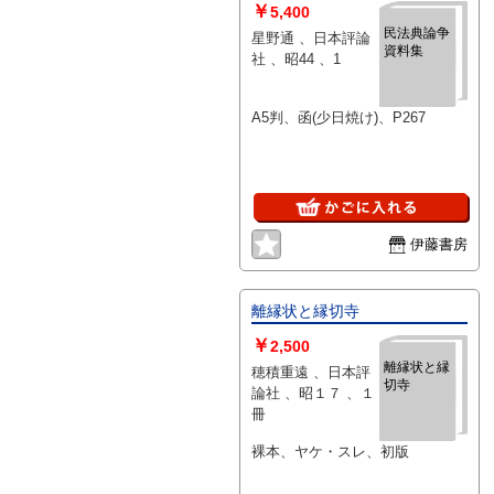
￥
5,400
民法典論争
星野通 、日本評論
資料集
社 、昭44 、1
A5判、函(少日焼け)、P267
伊藤書房
離縁状と縁切寺
￥
2,500
離縁状と縁
穂積重遠 、日本評
切寺
論社 、昭１７ 、１
冊
裸本、ヤケ・スレ、初版