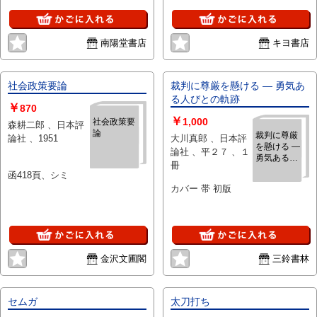
南陽堂書店
キヨ書店
社会政策要論
裁判に尊厳を懸ける ― 勇気あ
る人びとの軌跡
￥
870
￥
1,000
社会政策要
森耕二郎 、日本評
論
裁判に尊厳
論社 、1951
大川真郎 、日本評
を懸ける ―
論社 、平２７ 、１
勇気ある人
冊
びとの軌跡
函418頁、シミ
カバー 帯 初版
金沢文圃閣
三鈴書林
セムガ
太刀打ち