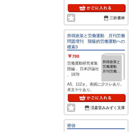
三鈴書林
所得政策と労働運動 月刊労働
問題増刊 階級的労働運動への
模索3
￥
700
所得政策と
労働運動研究者集
労働運動
団編 、日本評論社
月刊労働問
、1978
題増刊 階
級的労働運
A5、112ｐ。表紙に少スレあり。
動への模索
本文ヤケあり。
3
渓森堂みみずく文庫
密偵