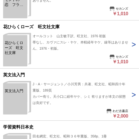
ありません。
恋 フラン
セカンズ
ス・愛の短
￥1,010
編集 旺文
社文庫
花ひらくローズ 旺文社文庫
オールコット 山主敏子訳、旺文社、1976 初版
帯なし、カヴァにスレ・ヤケ、本軽経年ヤケ、線等はありませ
花ひらくロ
ーズ 旺文
ん、1976・初版。
社文庫
セカンズ
￥1,010
英文法入門
J・A・サージェント／小川芳男：共著、旺文社、昭和四十年
重版、189頁
英文法入門
カバー有り。天小口に経年ヤケ、シミ 有りますが本文の状態
は良好です。
わだ古書店
￥2,000
学習資料日本史
田名網宏、旺文社、昭和３６年重版、358p、1冊