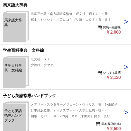
馬来語大辞典
武富正一著・南方調査室監修、旺文社、昭１７、１冊
裸本・やけシミ・小口にゴキブリ跡・１０７４頁・Ｂ５
馬来語大辞
典
間島一雄書店
￥2,000
学生百科事典 文科編
旺文社、ｓ30
少擦れ。少ヤケ。
学生百科事
典 文科編
いしまる書店
￥3,130
子ども英語指導ハンドブック
メアリー・スラタリー／ジェーン・ウィリス 著 外山節子
日本語版監修、オックスフォード大学出版局・旺･･･
子ども英語
指導ハンド
初版 カバー 帯 239頁 ＣＤ（未開封）付き 良好
ブック
岡本書店(岐阜)
￥2,500