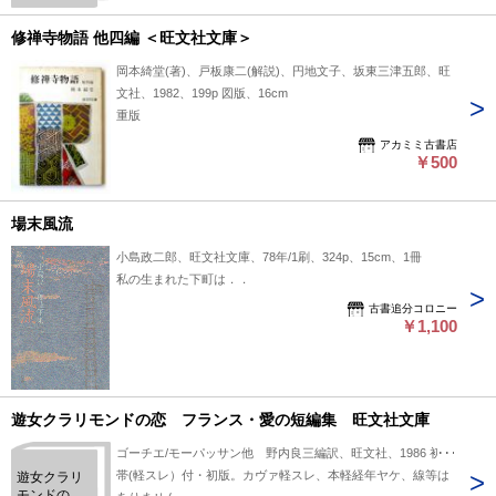
修禅寺物語 他四編 ＜旺文社文庫＞
岡本綺堂(著)、戸板康二(解説)、円地文子、坂東三津五郎、旺
文社、1982、199p 図版、16cm
重版
アカミミ古書店
￥500
場末風流
小島政二郎、旺文社文庫、78年/1刷、324p、15cm、1冊
私の生まれた下町は．．
古書追分コロニー
￥1,100
遊女クラリモンドの恋 フランス・愛の短編集 旺文社文庫
ゴーチエ/モーパッサン他 野内良三編訳、旺文社、1986 初版
帯(軽スレ）付・初版。カヴァ軽スレ、本軽経年ヤケ、線等は
遊女クラリ
モンドの