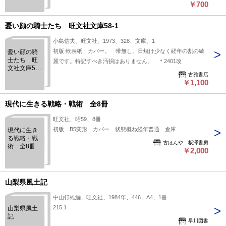
￥700
ン物語
【旺文社文
庫】
憂い顔の騎士たち 旺文社文庫58-1
小島信夫、旺文社、1973、328、文庫、1
初版 軟表紙 カバー。 帯無し。日焼け少なく経年の割の綺
憂い顔の騎
士たち 旺
麗です。特記すべき汚損はありません。 ＊2401改
文社文庫58-
古雅書店
1
￥1,100
現代に生きる戦略・戦術 全8冊
旺文社、昭59、8冊
初版 B5変形 カバー 状態概ね経年普通 倉庫
現代に生き
る戦略・戦
古ほんや 板澤書房
術 全8冊
￥2,000
山梨県風土記
中山行雄編、旺文社、1984年、446、A4、1冊
215.1
山梨県風土
記
早川図書