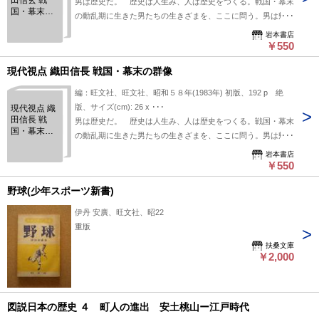
田信玄 戦
男は歴史だ。 歴史は人生み、人は歴史をつくる。戦国・幕末
国・幕末の
の動乱期に生きた男たちの生きざまを、ここに問う。男は帰っ
群像
てきた。集団指導体制をつくった近代的な軍略家 武田信玄
岩本書店
不毛の大地を、神の摂理を、自覚していた。個のチカラであら
￥550
がうことの無益を察知していた。ワン・フォー・オール、オー
現代視点 織田信長 戦国・幕末の群像
ル・フォー・ワン。束ねる手の豊かさが名声を掴んだ。 内
容：巻頭口絵 疾き男、卓抜なる武略家 武田信玄 - 江崎誠致 /
編：旺文社、旺文社、昭和５８年(1983年) 初版、192 p 絶
骨肉を断った乱世のリーダー - 桑田忠親 / 「半神」としての武
版、サイズ(cm): 26 x ･･･
現代視点 織
田信玄 - 畑山博 / ほか
田信長 戦
男は歴史だ。 歴史は人生み、人は歴史をつくる。戦国・幕末
国・幕末の
の動乱期に生きた男たちの生きざまを、ここに問う。男は帰っ
群像
てきた。伝統に挑んだ独創的合理主義者 織田信長 天空を包
岩本書店
んだ硝子がスローモーションで砕けキラキラと散っていった。
￥550
破壊からの安寧を信じていた。その行為に風を、光を、明日を
野球(少年スポーツ新書)
感じていた。硬質の殻に閉じ込められた夢は撃ち破ることでし
か見ることができなかったのだ。 内容：巻頭口絵 とらわれ
伊丹 安廣、旺文社、昭22
ぬ男、峻烈なる天下人 織田信長 - 杉本苑子 / 自由経済社会を予
重版
見した合理主義者 - 堺屋太一 / ほか
扶桑文庫
￥2,000
図説日本の歴史 ４ 町人の進出 安土桃山ー江戸時代