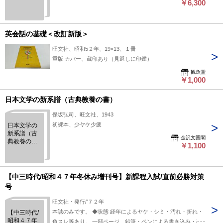
￥6,300
英会話の基礎＜改訂新版＞
旺文社、昭和5２年、19×13、１冊
重版 カバー、蔵印あり（見返しに印鑑）
観魚堂
￥1,000
日本文学の新系譜（古典教養の書）
保坂弘司、旺文社、1943
初裸本、少ヤケ少疲
日本文学の
新系譜（古
金沢文圃閣
典教養の
￥1,100
書）
【中三時代/昭和４７年冬休み増刊号】新課程入試/直前必勝対策
号
旺文社・発行/’７２年
本誌のみです。 ◆状態 経年によるヤケ・シミ・汚れ・折れ・
【中三時代/
昭和４７年
角スレ等あり。 一部ページ、鉛筆・ペンによる書き込み・破