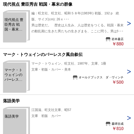
現代視点 豊臣秀吉 戦国・幕末の群像
編：旺文社、旺文社、昭和５８年(1983年) 初版、192 p 絶
版、サイズ(cm): 26 x ･･･
現代視点 豊
臣秀吉 戦
男は歴史だ。 歴史は人生み、人は歴史をつくる。戦国・幕末
国・幕末の
の動乱期に生きた男たちの生きざまを、ここに問う。男は帰っ
群像
てきた。知力と決断にたけた華麗な成功者 豊臣秀吉 知性よ
岩本書店
りおどけが人を共感させる。見下すより敬え。人と人の原点を
￥880
感知していた。希代の、生まれながらのエンターテナーはどん
マーク・トウェインのバーレスク風自叙伝
な小さなステージもないがしろにはしなかった。ウェイ・アッ
プ・トゥ・ハイ。星の道を駆け昇った。 内容：巻頭口絵 敏
マーク・トウェイン、旺文社、1987年、文庫、1冊
なる男、華麗なう成功者 豊臣秀吉 / 北庄落城お市への思慕 - 水
文庫・初版・カバー・美本
マーク・ト
上勉 / 「黄金の日日」を生きた重商主義者 秀吉 / ほか
ウェインの
オールドブックス ダ・ヴィンチ
バーレスク
￥500
風自叙伝
落語美学
江国滋、旺文社文庫、昭57
文庫 初版 カバー
落語美学
書肆吉成
￥810