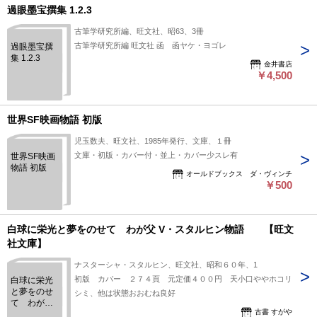
過眼墨宝撰集 1.2.3
古筆学研究所編、旺文社、昭63、3冊
古筆学研究所編 旺文社 函 函ヤケ・ヨゴレ
過眼墨宝撰
集 1.2.3
金井書店
￥4,500
世界SF映画物語 初版
児玉数夫、旺文社、1985年発行、文庫、１冊
文庫・初版・カバー付・並上・カバー少スレ有
世界SF映画
物語 初版
オールドブックス ダ・ヴィンチ
￥500
白球に栄光と夢をのせて わが父 V・スタルヒン物語 【旺文
社文庫】
ナスターシャ・スタルヒン、旺文社、昭和６０年、1
初版 カバー ２７４頁 元定価４００円 天小口ややホコリ
白球に栄光
と夢をのせ
シミ、他は状態おおむね良好
て わが父
古書 すがや
V・スタルヒ