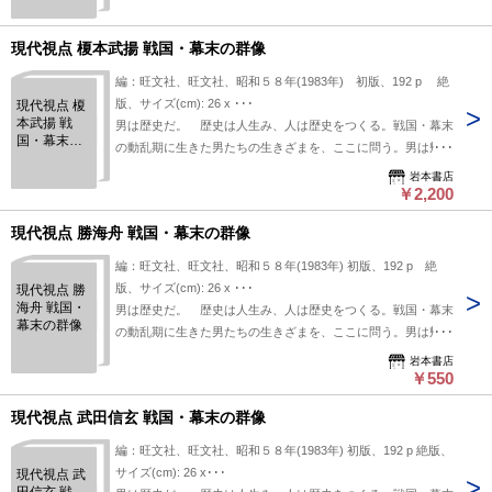
現代視点 榎本武揚 戦国・幕末の群像
編：旺文社、旺文社、昭和５８年(1983年) 初版、192 p 絶
版、サイズ(cm): 26 x ･･･
現代視点 榎
本武揚 戦
男は歴史だ。 歴史は人生み、人は歴史をつくる。戦国・幕末
国・幕末の
の動乱期に生きた男たちの生きざまを、ここに問う。男は帰っ
群像
てきた。近代国家建設のパイオニアとなった旧幕臣 榎本武
岩本書店
揚 異国の地で母国を見る目を培養した化学者はフラスコの中
￥2,200
で夢の化合物の創造にトライした。夢は共和国の分子式をして
現代視点 勝海舟 戦国・幕末の群像
いた。分子式は実験室から離れやがて、国家という物質に結晶
する。 内容：巻頭口絵 賢なる男、明治の国際人 榎本武揚 -
編：旺文社、旺文社、昭和５８年(1983年) 初版、192 p 絶
赤木駿介 / 壮大なる幻影・蝦夷共和国の虚実 - 田中彰 / 新政府
版、サイズ(cm): 26 x ･･･
現代視点 勝
がもとめた榎本の才と智 - 前田愛 / ほか
海舟 戦国・
男は歴史だ。 歴史は人生み、人は歴史をつくる。戦国・幕末
幕末の群像
の動乱期に生きた男たちの生きざまを、ここに問う。男は帰っ
てきた。近代日本に賭けた平和主義者 勝海舟 囚われてしま
岩本書店
うと、人は三百六十度を見ることができない。右を向けばい
￥550
い。左を向けばいい。振り返ればいい。カーブの水平線を、海
現代視点 武田信玄 戦国・幕末の群像
からの大地を見た。ニッポンがみえた。明日がみえた。 内
容：巻頭口絵 いちずな男、時代の洞察者 勝海舟 - 綱淵謙譲 /
編：旺文社、旺文社、昭和５８年(1983年) 初版、192 p 絶版、
海舟の日本海軍事始 - 豊田穣 / 時代を超えた国際認識 - 勝部真
サイズ(cm): 26 x･･･
現代視点 武
長 / 恋と軍艦・長崎の海舟 - 宮地佐一郎 / ほか