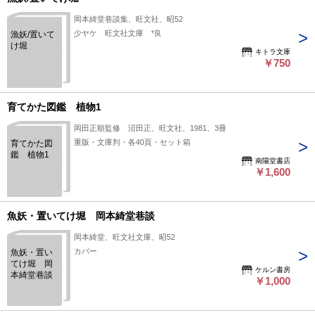
岡本綺堂巷談集、旺文社、昭52
少ヤケ 旺文社文庫 *良
漁妖/置いて
け堀
キトラ文庫
￥750
育てかた図鑑 植物1
岡田正順監修 沼田正、旺文社、1981、3冊
重版・文庫判・各40頁・セット箱
育てかた図
鑑 植物1
南陽堂書店
￥1,600
魚妖・置いてけ堀 岡本綺堂巷談
岡本綺堂、旺文社文庫、昭52
カバー
魚妖・置い
てけ堀 岡
ケルン書房
本綺堂巷談
￥1,000