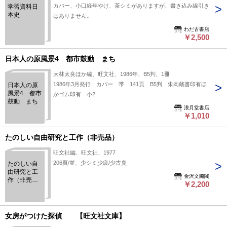
カバー、小口経年やけ、茶シミがありますが、書き込み線引き
学習資料日
本史
はありません。
わだ古書店
￥2,500
日本人の原風景4 都市鼓動 まち
大林太良ほか編、旺文社、1986年、B5判、1冊
1986年3月発行 カバー 帯 141頁 B5判 朱肉蔵書印有ほ
日本人の原
風景4 都市
かゴム印有 小2
鼓動 まち
浪月堂書店
￥1,010
たのしい自由研究と工作（非売品）
旺文社編、旺文社、1977
206頁/並、少シミ少疲/少古臭
たのしい自
由研究と工
金沢文圃閣
作（非売
￥2,200
品）
女房がつけた探偵 【旺文社文庫】