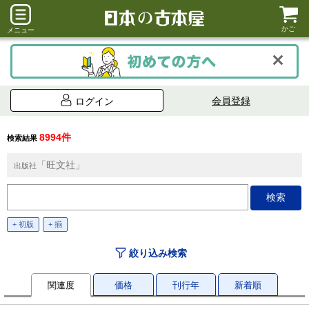
かご
メニュー
会員登録
ログイン
8994件
検索結果
「旺文社」
出版社
+ 初版
+ 揃
絞り込み検索
関連度
価格
刊行年
新着順