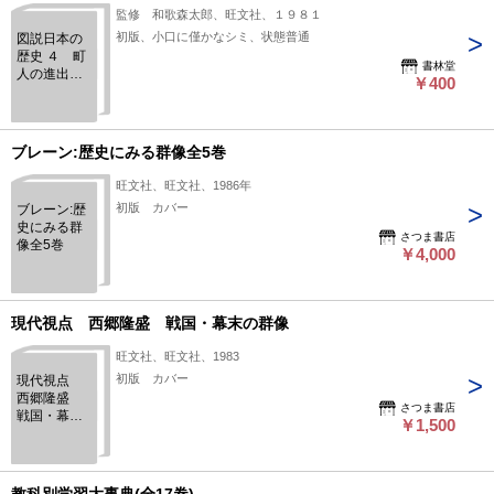
監修 和歌森太郎、旺文社、１９８１
初版、小口に僅かなシミ、状態普通
図説日本の
歴史 ４ 町
書林堂
人の進出
￥400
安土桃山ー
江戸時代
ブレーン:歴史にみる群像全5巻
旺文社、旺文社、1986年
初版 カバー
ブレーン:歴
史にみる群
さつま書店
像全5巻
￥4,000
現代視点 西郷隆盛 戦国・幕末の群像
旺文社、旺文社、1983
初版 カバー
現代視点
西郷隆盛
さつま書店
戦国・幕末
￥1,500
の群像