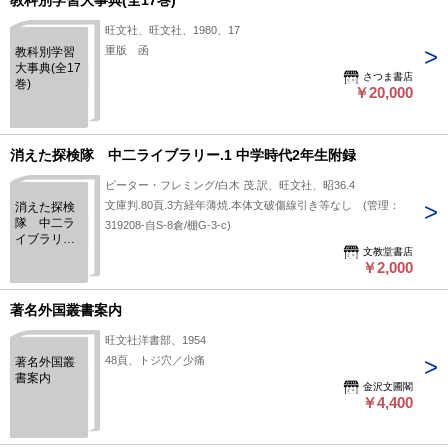
教科別学習大事典(全17巻)
旺文社、旺文社、1980、17
重版 函
教科別学習
大事典(全17
さつま書店
巻)
￥20,000
消えた探検隊 中二ライブラリー.1 中学時代2年生附録
ピーター・フレミング/白木 茂.訳、旺文社、昭36.4
文庫判.80頁.3方経年薄焼.本体文破傷線引き等なし (管理：
消えた探検
隊 中二ラ
319208-自S-8倉/棚G-3-c)
イブラリ
文教堂書店
ー.1 中学時
￥2,000
代2年生附録
著名外国叢書案内
旺文社洋書部、1954
48頁、トジ穴／少痛
著名外国叢
書案内
金沢文圃閣
￥4,400