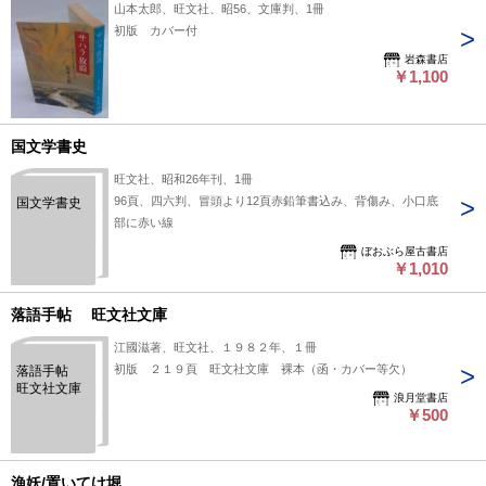
山本太郎、旺文社、昭56、文庫判、1冊
初版 カバー付
岩森書店
￥1,100
国文学書史
旺文社、昭和26年刊、1冊
96頁、四六判、冒頭より12頁赤鉛筆書込み、背傷み、小口底
国文学書史
部に赤い線
ぼおぶら屋古書店
￥1,010
落語手帖 旺文社文庫
江國滋著、旺文社、１９８２年、１冊
初版 ２１９頁 旺文社文庫 裸本（函・カバー等欠）
落語手帖
旺文社文庫
浪月堂書店
￥500
漁妖/置いてけ堀