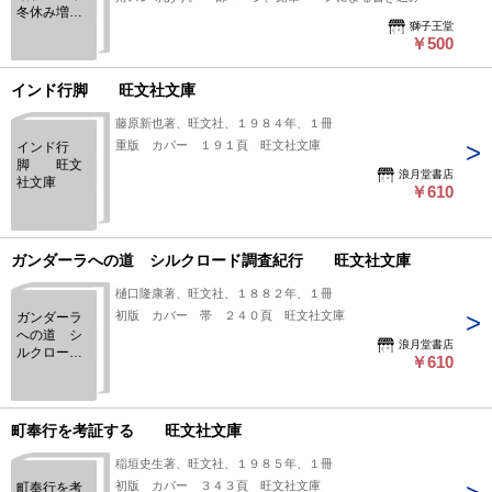
冬休み増刊
れ等あり。
獅子王堂
号】新課程
￥500
入試/直前必
勝対策号
インド行脚 旺文社文庫
藤原新也著、旺文社、１９８４年、１冊
重版 カバー １９１頁 旺文社文庫
インド行
脚 旺文
浪月堂書店
社文庫
￥610
ガンダーラへの道 シルクロード調査紀行 旺文社文庫
樋口隆康著、旺文社、１８８２年、１冊
初版 カバー 帯 ２４０頁 旺文社文庫
ガンダーラ
への道 シ
浪月堂書店
ルクロード
￥610
調査紀
行 旺文
社文庫
町奉行を考証する 旺文社文庫
稲垣史生著、旺文社、１９８５年、１冊
初版 カバー ３４３頁 旺文社文庫
町奉行を考