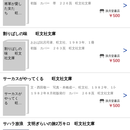
初版 カバー 帯 ２２６頁 旺文社文庫
将軍が愛し
た女た
浪月堂書店
ち 旺文
￥500
社文庫
割りばしの味 旺文社文庫
おおば比呂司著、旺文社、１９８３年、１冊
初版 カバー ２６３頁 旺文社文庫
割りばしの
味 旺文
浪月堂書店
社文庫
￥500
サーカスがやってくる 旺文社文庫
文・西田敬一 写真・本橋成一、旺文社、１９８２年、１冊
１９８２年８月初版発行 カバー ２６８頁 旺文社文庫
サーカスが
やってく
浪月堂書店
る 旺文
￥500
社文庫
サハラ放浪 文明ぎらいの旅2万キロ 旺文社文庫