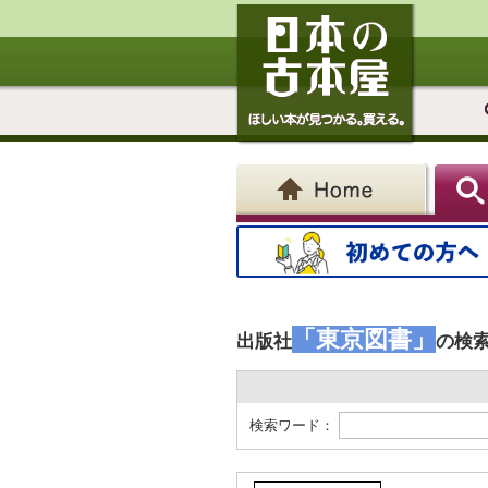
「東京図書」
出版社
の検
検索ワード：