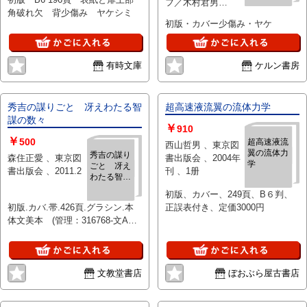
フ／木村君男
角破れ欠 背少傷み ヤケシミ
（訳） 、東京図書
初版・カバー少傷み・ヤケ
、1962年 、１冊
有時文庫
ケルン書房
秀吉の謀りごと 冴えわたる智
超高速液流翼の流体力学
謀の数々
￥
910
￥
500
超高速液流
西山哲男 、東京図
翼の流体力
秀吉の謀り
森住正愛 、東京図
書出版会 、2004年
学
ごと 冴え
書出版会 、2011.2
刊 、1册
わたる智謀
の数々
初版、カバー、249頁、B６判、
初版.カバ.帯.426頁.グラシン.本
正誤表付き、定価3000円
体文美本 (管理：316768-文AS-e
倉38/棚D-3-d)
文教堂書店
ぼおぶら屋古書店