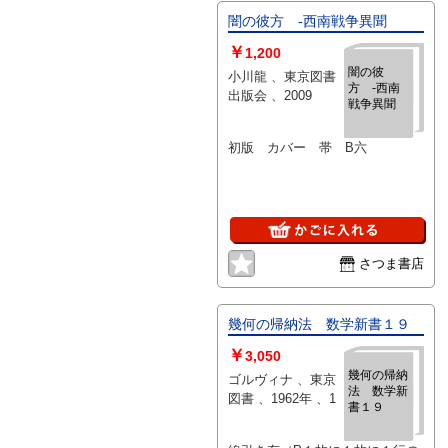
闇の彼方 -西南戦争異聞
￥
1,200
闇の彼
小川龍 、東京図書
方 -西南
出版会 、2009
戦争異聞
初版 カバー 帯 B六
さつま書店
幾何の帰納法 数学新書１９
￥
3,050
幾何の帰納
ゴルヴィナ 、東京
法 数学新
図書 、1962年 、1
書１９