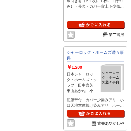
線引き有（P１枚に１枚に１行の
み）・帯欠・カバー背上下少傷
み、くすみ汚れ、各角少スレ・小
口焼け・14-6併用
第二書房
シャーロック・ホームズ遊々事
典
￥
1,200
シャーロッ
日本シャーロッ
ク・ホーム
ク・ホームズ・ク
ズ遊々事典
ラブ 田中喜芳
東山あかね 小林
司 、東京図書 、
初版帯付 カバー少染みアリ 小
1989
口天地本体焼け染みアリ ホーム
ズ・ワールドのトリビア事典
古書あやかしや