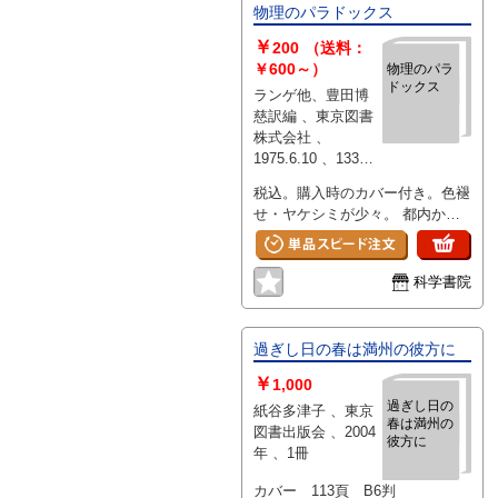
物理のパラドックス
￥
200
（送料：
￥600～）
物理のパラ
ドックス
ランゲ他、豊田博
慈訳編 、東京図書
株式会社 、
1975.6.10 、133頁
、A5弱 、1冊
税込。購入時のカバー付き。色褪
せ・ヤケシミが少々。 都内から
丁寧に梱包して発送致します。
科学書院
過ぎし日の春は満州の彼方に
￥
1,000
過ぎし日の
紙谷多津子 、東京
春は満州の
図書出版会 、2004
彼方に
年 、1冊
カバー 113頁 B6判