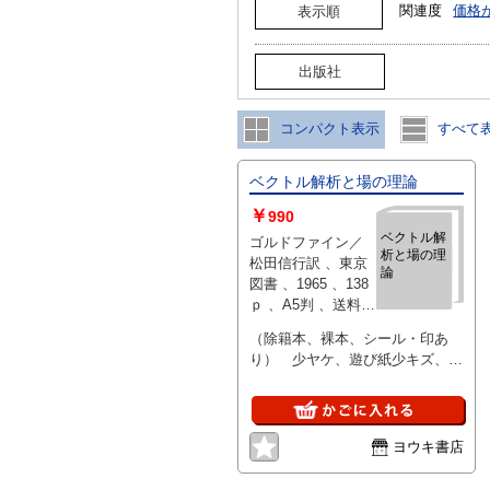
関連度
価格
表示順
出版社
コンパクト表示
すべて
ベクトル解析と場の理論
￥
990
ベクトル解
ゴルドファイン／
析と場の理
松田信行訳 、東京
論
図書 、1965 、138
ｐ 、A5判 、送料
290円
（除籍本、裸本、シール・印あ
り） 少ヤケ、遊び紙少キズ、そ
の他概ね良好
ヨウキ書店