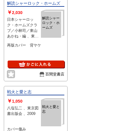
解読シャーロック・ホームズ
￥
2,030
解読シャー
日本シャーロッ
ロック・ホ
ク・ホームズクラ
ームズ
ブ／小林司／東山
あかね・編 、東京
図書 、昭６２ 、１
再版カバー 背ヤケ
冊
百間堂書店
戦火と愛と志
￥
1,050
戦火と愛と
八塩弘二 、東京図
志
書出版会 、2009
カバー傷み