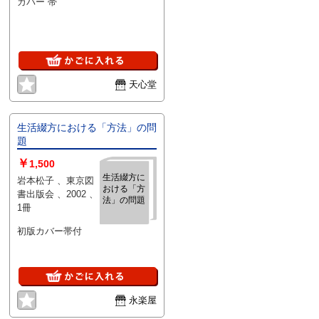
カバー 帯
天心堂
生活綴方における「方法」の問
題
￥
1,500
生活綴方に
岩本松子 、東京図
おける「方
書出版会 、2002 、
法」の問題
1冊
初版カバー帯付
永楽屋