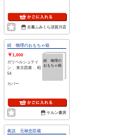
古書ふみくら須賀川店
続 物理のおもちゃ箱
￥
1,000
続 物理の
ガリペルシュテイ
おもちゃ箱
ン 、東京図書 、昭
54
カバー
ケルン書房
眞説 元禄忠臣蔵