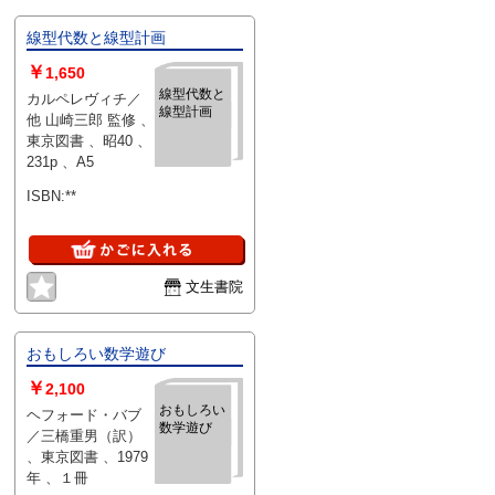
線型代数と線型計画
￥
1,650
線型代数と
カルペレヴィチ／
線型計画
他 山崎三郎 監修 、
東京図書 、昭40 、
231p 、A5
ISBN:**
文生書院
おもしろい数学遊び
￥
2,100
おもしろい
ヘフォード・バブ
数学遊び
／三橋重男（訳）
、東京図書 、1979
年 、１冊