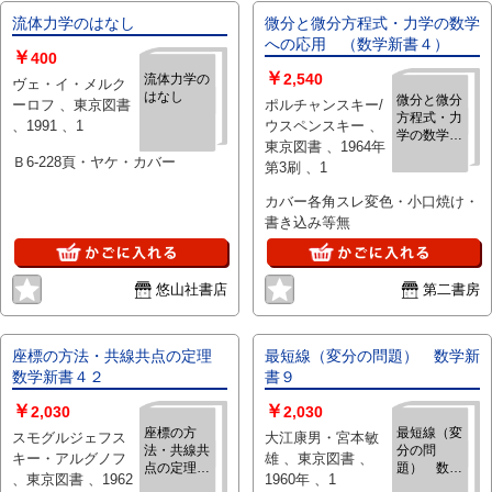
流体力学のはなし
微分と微分方程式・力学の数学
への応用 （数学新書４）
￥
400
￥
2,540
流体力学の
ヴェ・イ・メルク
はなし
微分と微分
ーロフ 、東京図書
ポルチャンスキー/
方程式・力
、1991 、1
ウスペンスキー 、
学の数学へ
東京図書 、1964年
の応用
Ｂ6-228頁・ヤケ・カバー
第3刷 、1
（数学新書
４）
カバー各角スレ変色・小口焼け・
書き込み等無
悠山社書店
第二書房
座標の方法・共線共点の定理
最短線（変分の問題） 数学新
数学新書４２
書９
￥
￥
2,030
2,030
座標の方
最短線（変
スモグルジェフス
大江康男・宮本敏
法・共線共
分の問
キー・アルグノフ
雄 、東京図書 、
点の定理
題） 数学
、東京図書 、1962
1960年 、1
数学新書４
新書９