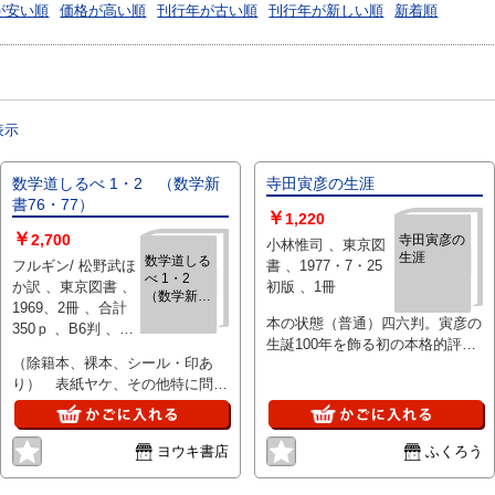
が安い順
価格が高い順
刊行年が古い順
刊行年が新しい順
新着順
表示
数学道しるべ 1・2 （数学新
寺田寅彦の生涯
書76・77）
￥
1,220
￥
2,700
寺田寅彦の
小林惟司 、東京図
生涯
数学道しる
フルギン/ 松野武ほ
書 、1977・7・25
べ 1・2
か訳 、東京図書 、
初版 、1冊
（数学新書
1969、2冊 、合計
76・77）
本の状態（普通）四六判。寅彦の
350ｐ 、B6判 、送
生誕100年を飾る初の本格的評
料600円
（除籍本、裸本、シール・印あ
伝！従来の寅彦像に新しい光をあ
り） 表紙ヤケ、その他特に問題
てた畢生の力作。寅彦の思想は普
なし
遍性そのものである
ヨウキ書店
ふくろう