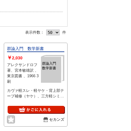
表示件数：
件
群論入門 数学新書
￥
2,030
群論入門
アレクサンドロフ
数学新書
著、宮本敏雄訳 、
東京図書 、1966 3
刷
カヴァ軽スレ・軽ヤケ・背上部テ
ープ補修（ヤケ）、三方軽シミ、
本軽経年ヤケ・軽古書臭、
1966・3刷。
セカンズ