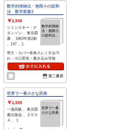
数学的帰納法・無限小の総和
法 数学新書3
￥
2,540
数学的帰納
ソミンスキー・ナ
法・無限小
タンソン 、東京図
の総和法
書 、1963年第2刷
数学新書3
、147 、1
帯欠・カバー各角スレくすみ汚
れ・小口変色・書き込み等無
第二書房
世界で一番小さな辞典
￥
1,520
世界で一番
一瀬高帆 、東京図
小さな辞典
書出版会 、２００
４ 、１