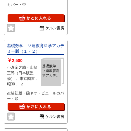
カバー・帯
ケルン書房
基礎数学 ソ連教育科学アカデ
ミー版（１・２）
￥
2,500
基礎数学
小倉金之助・山崎
ソ連教育科
三郎（日本版監
学アカデミ
修） 、東京図書 、
ー版（１・
昭39 、２
２）
改装初版・函ヤケ・ビニールカバ
ー・印
ケルン書房