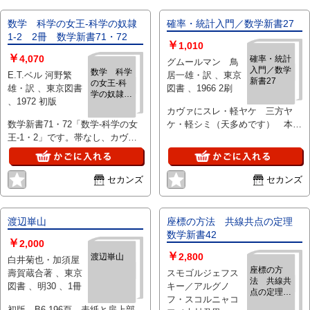
数学 科学の女王-科学の奴隷
確率・統計入門／数学新書27
1-2 2冊 数学新書71・72
￥
1,010
￥
4,070
確率・統計
グムールマン 鳥
入門／数学
数学 科学
E.T.ベル 河野繁
居一雄・訳 、東京
新書27
の女王-科
雄・訳 、東京図書
図書 、1966 2刷
学の奴隷1-
、1972 初版
2 2冊 数
カヴァにスレ・軽ヤケ 三方ヤ
学新書71・
数学新書71・72「数学-科学の女
ケ・軽シミ（天多めです） 本軽
72
王-1・2」です。帯なし、カヴァ
経年ヤケ 古書店値段票痕少
にスレ・ヤケ・軽シミ・軽ヨゴ
レ、三方ヤケ・シミ。本軽ヤケ・
軽古書臭、古書店値段票痕、
セカンズ
セカンズ
1972・初版。
渡辺崋山
座標の方法 共線共点の定理
数学新書42
￥
2,000
￥
2,800
渡辺崋山
白井菊也・加須屋
座標の方
壽賀蔵合著 、東京
スモゴルジェフス
法 共線共
図書 、明30 、1冊
キー／アルグノ
点の定理
フ・スコルニャコ
数学新書42
初版 B6 196頁 表紙と扉上部