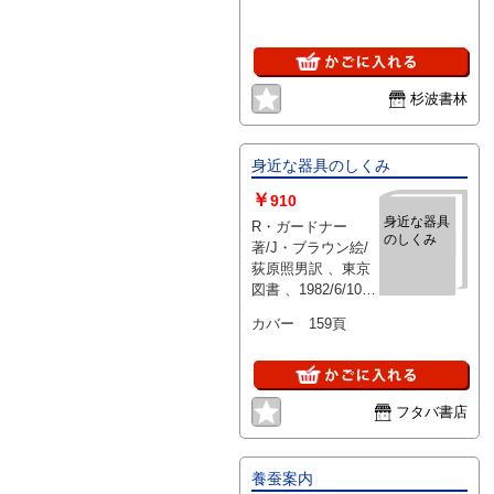
杉波書林
身近な器具のしくみ
￥
910
身近な器具
R・ガードナー
のしくみ
著/J・ブラウン絵/
荻原照男訳 、東京
図書 、1982/6/10
第3刷 、B6版 、1
カバー 159頁
フタバ書店
養蚕案内