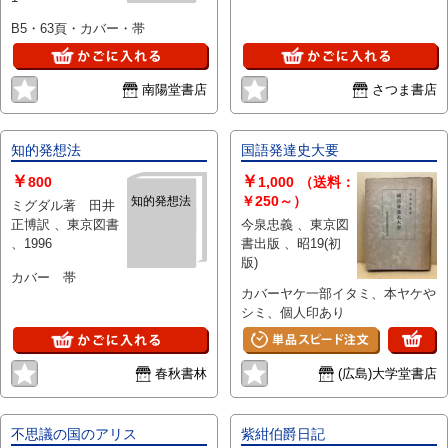
B5・63頁・カバー・帯
南陽堂書店
さつま書店
知的発想法
国語発達史大要
￥
￥
800
1,000
（送料：
￥250～）
知的発想法
ミグダル著 田井
正博訳 、東京図書
今泉忠義 、東京図
、1996
書出版 、昭19(初
版)
カバー 帯
カバーヤケ一部イタミ、本ヤケや
シミ、個人印あり
春秋書林
(広島)大学堂書店
不思議の国のアリス
紫紺伯爵日記