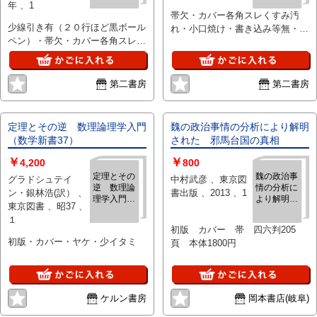
年 、1
２
帯欠・カバー各角スレくすみ汚
少線引き有（２０行ほど黒ボール
れ・小口焼け・書き込み等無・
ペン）・帯欠・カバー各角スレ、
14-6併用
くすみ汚れ・小口焼け・14-6併用
第二書房
第二書房
定理とその逆 数理論理学入門
魏の政治事情の分析により解明
（数学新書37）
された 邪馬台国の真相
￥
￥
4,200
800
定理とその
魏の政治事
グラドシュテイ
中村武彦 、東京図
逆 数理論
情の分析に
ン・銀林浩(訳） 、
書出版 、2013 、1
理学入門
より解明さ
東京図書 、昭37 、
（数学新書
れた 邪馬
１
37）
台国の真相
初版 カバー 帯 四六判205
初版・カバー・ヤケ・少イタミ
頁 本体1800円
ケルン書房
岡本書店(岐阜)