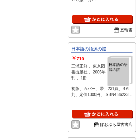
五輪書
日本語の語源の謎
￥
710
日本語の語
三浦正好 、東京図
源の謎
書出版社 、2006年
刊 、1冊
初版、カバー、帯、231頁、B６
判、定価1300円、ISBN4-86223-
058-X
ぼおぶら屋古書店