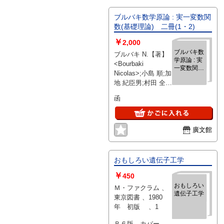
ブルバキ数学原論 : 実一変数関
数(基礎理論) 二冊(1・2)
￥
2,000
ブルバキ数
ブルバキ N.【著】
学原論 : 実
<Bourbaki
一変数関数
Nicolas>;小島 順;加
(基礎理
地 紀臣男;村田 全
論) 二冊
【訳】 、東京図書
(1・2)
函
、1969 、179p 、
21cm(A5) 、2
廣文館
おもしろい遺伝子工学
￥
450
おもしろい
Ｍ・ファクラム 、
遺伝子工学
東京図書 、1980
年 初版 、1
Ｂ６版 カバー