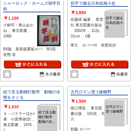
シャーロック・ホームズ雑学百
切手で綴る日本絵画小史
科
￥
3,850
￥
1,100
切手で綴る
佐藤靖 編著 、星雲
日本絵画小
小林司・東山あか
社 東京図書出版会
史
ね 、東京図書 、
、2002年 、112p 、
1988
31cm 、1冊
帯欠 カバー付 状態良好
B6版 新装版重版カバ 363頁
状態:並
氷川書房
拓書房
絵で見る動物行動学 動物の生
古代ロマン漂う嵯峨野
態をさぐる
￥
1,500
￥
1,010
古代ロマン
坂口博翁 、東京図
漂う嵯峨野
絵で見る動
Ｓ・バドラーほか/
書出版 、165頁 、B
物行動学
著 小原秀雄/訳 、
六
動物の生態
東京図書 、1976 、
をさぐる
初版 カバー
1