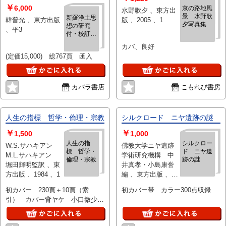
￥
6,000
京の路地風
水野歌夕 、東方出
景 水野歌
新羅浄土思
韓普光 、東方出版
版 、2005 、1
夕写真集
想の研究
、平3
付・校訂
『遊心安楽
カバ、良好
道』
(定価15,000) 総767頁 函入
カバラ書店
こもれび書房
人生の指標 哲学・倫理・宗教
シルクロード ニヤ遺跡の謎
￥
￥
1,500
1,000
人生の指
シルクロー
W.S.サハキアン
佛教大学ニヤ遺跡
標 哲学・
ド ニヤ遺
M.L.サハキアン
学術研究機構 中
倫理・宗教
跡の謎
堀田輝明監訳 、東
井真孝・小島康誉
方出版 、1984 、1
編 、東方出版 、02
、1
初カバー 230頁＋10頁（索
初カバー帯 カラー300点収録
引） カバー背ヤケ 小口微少シ
ミ