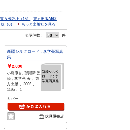
東方出版社（15）
東方出版A5版
版（8）
もっと出版社を見る
表示件数：
件
新疆シルクロード : 李学亮写真
集
￥
2,030
新疆シルク
小島康誉, 孫躍新 監
ロード : 李
修 ; 李学亮 著 、東
学亮写真集
方出版 、2006 、
119p 、1
カバー
伏見屋書店