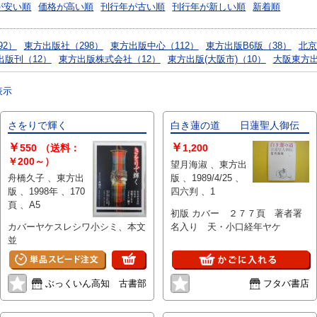
が安い順
価格が高い順
刊行年が古い順
刊行年が新しい順
新着順
92）
東方出版社（298）
東方出版中心（112）
東方出版B6版（38）
北京
出版刊（12）
東方出版株式会社（12）
東方出版(大阪市)（10）
大阪東方出
表示
さをりで輝く
白き蓮の道 日蓮聖人御伝
￥
￥
550
（送料：
1,200
￥200～）
望月海淑 、東方出
舟橋久子 、東方出
版 、1989/4/25 、
版 、1998年 、170
四六判 、1
頁 、A5
初版 カバー ２７７頁 著者署
カバーヤケスレシワ小シミ、本文
名入り 天・小口経年ヤケ
並
ぶっくいん高知 古書部
フタバ書店