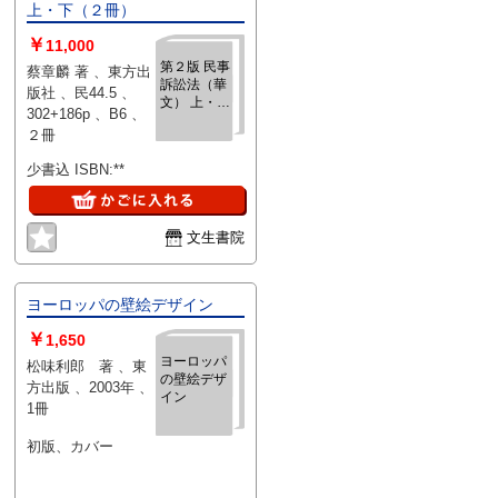
上・下（２冊）
￥
11,000
第２版 民事
蔡章麟 著 、東方出
訴訟法（華
版社 、民44.5 、
文） 上・下
302+186p 、B6 、
（２冊）
２冊
少書込 ISBN:**
文生書院
ヨーロッパの壁絵デザイン
￥
1,650
ヨーロッパ
松味利郎 著 、東
の壁絵デザ
方出版 、2003年 、
イン
1冊
初版、カバー