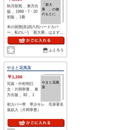
「新大
秋月龍珉 、東方出
乗 」の旗
版 、1988・7・20
のもとに
初版 、1冊
本の状態(良)四六判ハードカバ
ー。私のいう「新大乗」はまず
「真大乗」ということで真に「大
乗」精神に徹したいという復古即
革新運動である
ふくろう
やまと花萬葉
￥
1,200
やまと花萬
写真・中村明巳
葉
文・片岡寧豊 、東
方出版 、92 、1
初カバー帯 帯少キレ 毛筆署名
落款入（片岡寧豊）