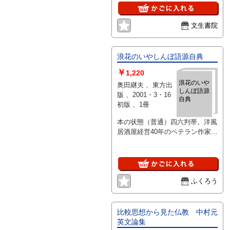
文生書院
浪花のいやしんぼ語源自典
￥
1,220
浪花のいや
奥田継夫 、東方出
しんぼ語源
版 、2001・3・16
自典
初版 、1冊
本の状態（普通）四六判帯。洋風
居酒屋経営40年のベテラン作家が
綴る食と肴の語源散策
ふくろう
比較思想から見た仏教 中村元
英文論集