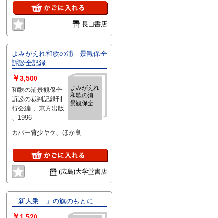
長山書店
よみがえれ和歌の浦 景観保全
訴訟全記録
￥
3,500
よみがえれ
和歌の浦景観保全
和歌の浦
訴訟の裁判記録刊
景観保全訴
行会編 、東方出版
訟全記録
、1996
カバー背少ヤケ、ほか良
(広島)大学堂書店
「新大乗 」の旗のもとに
￥
1,520