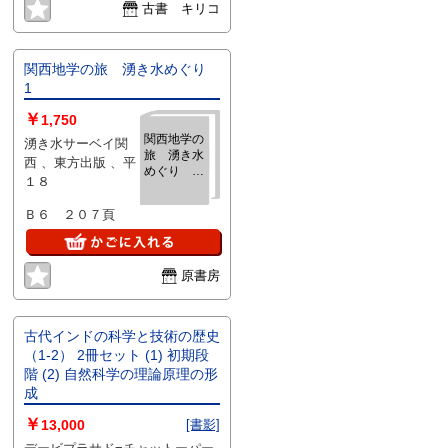
古書 キリコ
関西地学の旅 湧き水めぐり
1
￥
1,750
関西地学の
湧き水サーベイ関
旅 湧き水
西 、東方出版 、平
めぐり
１８
1
Ｂ６ ２０７頁
原書房
古代インドの科学と技術の歴史
（1-2） 2冊セット (1) 初期段
階 (2) 自然科学の理論原理の形
成
￥
13,000
[書影]