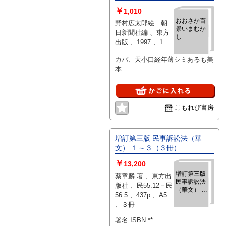
￥
1,010
おおさか百
野村広太郎絵 朝
景いまむか
日新聞社編 、東方
し
出版 、1997 、1
カバ、天小口経年薄シミあるも美
本
こもれび書房
増訂第三版 民事訴訟法（華
文） １～３（３冊）
￥
13,200
増訂第三版
蔡章麟 著 、東方出
民事訴訟法
版社 、民55.12－民
（華文） １
56.5 、437p 、A5
～３（３
、３冊
冊）
署名 ISBN:**