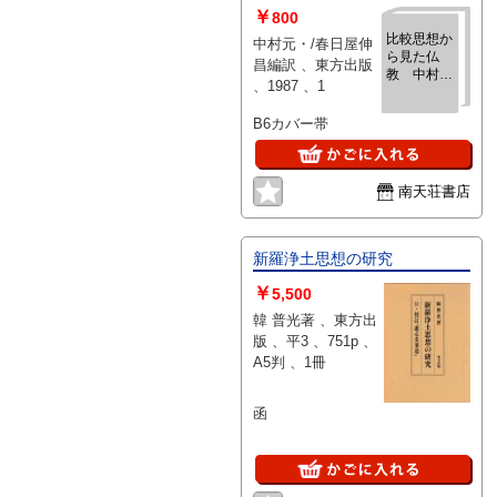
￥
800
比較思想か
中村元・/春日屋伸
ら見た仏
昌編訳 、東方出版
教 中村元
、1987 、1
英文論集
B6カバー帯
南天荘書店
新羅浄土思想の研究
￥
5,500
韓 普光著 、東方出
版 、平3 、751p 、
A5判 、1冊
函