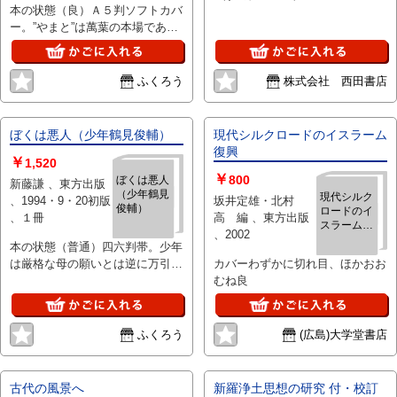
本の状態（良）Ａ５判ソフトカバ
ー。”やまと”は萬葉の本場であ
る。本書は大和の山野に咲く花々
を訪ねて四季折々に・・
ふくろう
株式会社 西田書店
ぼくは悪人（少年鶴見俊輔）
現代シルクロードのイスラーム
復興
￥
1,520
￥
800
ぼくは悪人
新藤謙 、東方出版
（少年鶴見
現代シルク
、1994・9・20初版
坂井定雄・北村
俊輔）
ロードのイ
、１冊
高 編 、東方出版
スラーム復
、2002
興
本の状態（普通）四六判帯。少年
は厳格な母の願いとは逆に万引き
カバーわずかに切れ目、ほかおお
喫煙早熟な性退学自殺未遂など非
むね良
行の道へ
ふくろう
(広島)大学堂書店
古代の風景へ
新羅浄土思想の研究 付・校訂