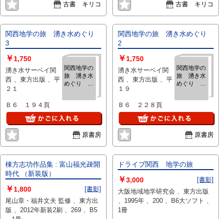
古書 キリコ
古書 キリコ
関西地学の旅 湧き水めぐり
関西地学の旅 湧き水めぐり
3
2
￥
￥
1,750
1,750
関西地学の
関西地学の
湧き水サーベイ関
湧き水サーベイ関
旅 湧き水
旅 湧き水
西 、東方出版 、平
西 、東方出版 、平
めぐり
めぐり
２１
１９
3
2
Ｂ６ １９４頁
Ｂ６ ２２８頁
原書房
原書房
棟方志功作品集 : 富山福光疎開
ドライブ関西 地学の旅
時代 （新装版）
￥
3,000
[書影]
￥
1,800
[書影]
大阪地域地学研究会 、東方出版
尾山章・福井文夫 監修 、東方出
、1995年 、200 、B6大ソフト 、
版 、2012年新装2刷 、269 、B5
1冊