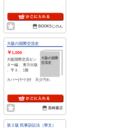
BOOKSじのん
大阪の国際交流史
￥
1,000
大阪の国際
大阪国際交流セン
交流史
ター編 、東方出版
、平３ 、1冊
カバー(ヤケ)付 天少汚れ
黒崎書店
第２版 民事訴訟法（華文）