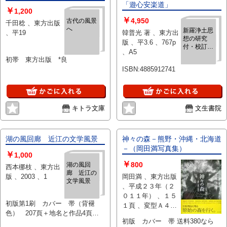
「遊心安楽道」
￥
1,200
￥
4,950
古代の風景
千田稔 、東方出版
へ
新羅浄土思
、平19
韓普光 著 、東方出
想の研究
版 、平3.6 、767p
付・校訂
、A5
「遊心安楽
初帯 東方出版 *良
道」
ISBN:4885912741
キトラ文庫
文生書院
湖の風回廊 近江の文学風景
神々の森－熊野・沖縄・北海道
－（岡田満写真集）
￥
1,000
￥
800
湖の風回
西本梛枝 、東方出
廊 近江の
版 、2003 、1
岡田満 、東方出版
文学風景
、平成２３年（２
０１１年） 、１５
初版第1刷 カバー 帯（背褪
１頁 、変型Ａ４判
色） 207頁＋地名と作品4頁
、１冊
初版 カバー 帯 送料380なら
本体2000円 良好