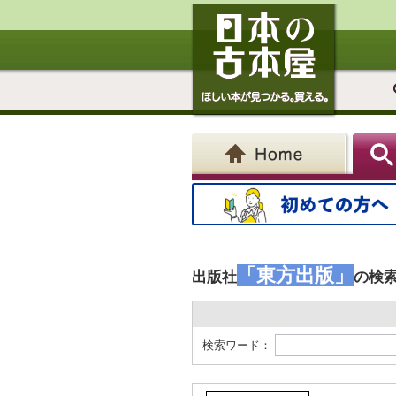
「東方出版」
出版社
の検
検索ワード：