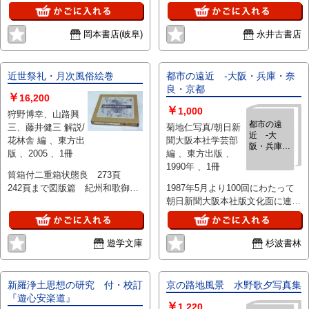
岡本書店(岐阜)
永井古書店
近世祭礼・月次風俗絵巻
都市の遠近 -大阪・兵庫・奈
良・京都
￥
16,200
￥
1,000
狩野博幸、山路興
都市の遠
三、藤井健三 解説/
菊地仁写真/朝日新
近 -大
花林舎 編 、東方出
聞大阪本社学芸部
阪・兵庫・
版 、2005 、1冊
編 、東方出版 、
奈良・京都
1990年 、1冊
筒箱付二重箱状態良 273頁
242頁まで図版篇 紀州和歌御祭
1987年5月より100回にわたって
礼絵巻 全三巻、祗園祭礼絵巻 全
朝日新聞大阪本社版文化面に連
一巻、十二カ月風俗絵巻 全一
載 カバー 208頁 B5判
巻、都名所図巻 全三巻、東の錦
全一巻、恵比須物語 全一巻
遊学文庫
杉波書林
30x32cm 定価31.500円 平成
17年刊 ISBN:4-88591-957-6
新羅浄土思想の研究 付・校訂
京の路地風景 水野歌夕写真集
『遊心安楽道』
￥
1,220