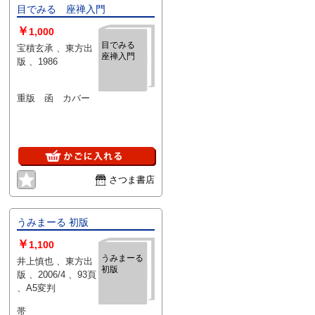
目でみる 座禅入門
￥
1,000
目でみる
宝積玄承 、東方出
座禅入門
版 、1986
重版 函 カバー
さつま書店
うみまーる 初版
￥
1,100
うみまーる
井上慎也 、東方出
初版
版 、2006/4 、93頁
、A5変判
帯