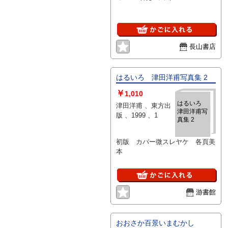
長山書店
はるいろ 津田洋甫写真集 2
￥
1,010
はるいろ
津田洋甫 、東方出
津田洋甫写
版 、1999 、1
真集 2
初版 カバー微スレヤケ 各頁美
本
游書館
おおさか百景いまむかし