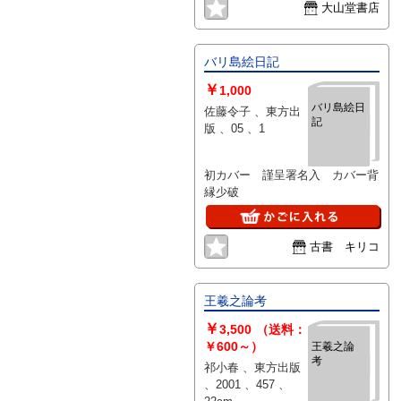
大山堂書店
バリ島絵日記
￥
1,000
バリ島絵日
佐藤令子 、東方出
記
版 、05 、1
初カバー 謹呈署名入 カバー背
縁少破
古書 キリコ
王羲之論考
￥
3,500
（送料：
￥600～）
王羲之論
考
祁小春 、東方出版
、2001 、457 、