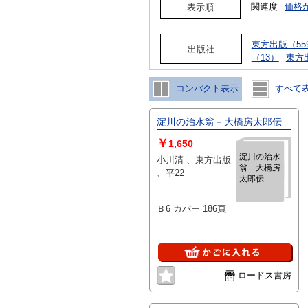
関連度
価格
表示順
東方出版（55
出版社
（13）
東方
コンパクト表示
すべて
淀川の治水翁－大橋房太郎伝
￥
1,650
淀川の治水
小川清 、東方出版
翁－大橋房
、平22
太郎伝
Ｂ6 カバー 186頁
ロードス書房