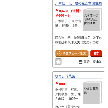
八木信一伝 : 娘の見た労働運動
￥
9,670
（送料：
￥600～）
八木信一伝
: 娘の見た
八木鞆子 、東方出
労働運動
版 、昭59 、1冊
四六判 函 特製版No.7 装丁の
布地は初代津大夫（文楽）の着用
していた裃, 製本は宮本三郎（逸
見直造の息子）
書砦 梁山泊
やまと花萬葉
￥
880
やまと花萬
中村明巳 写真、
葉
片岡寧豊 文 、東
方出版 、1992年
カバー（背少ヤケ）