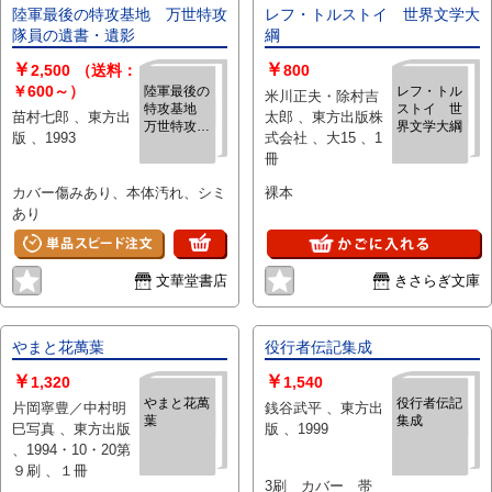
陸軍最後の特攻基地 万世特攻
レフ・トルストイ 世界文学大
隊員の遺書・遺影
綱
￥
￥
2,500
（送料：
800
￥600～）
陸軍最後の
レフ・トル
米川正夫・除村吉
特攻基地
ストイ 世
苗村七郎 、東方出
太郎 、東方出版株
万世特攻隊
界文学大綱
版 、1993
式会社 、大15 、1
員の遺書・
冊
遺影
カバー傷みあり、本体汚れ、シミ
裸本
あり
文華堂書店
きさらぎ文庫
やまと花萬葉
役行者伝記集成
￥
￥
1,320
1,540
やまと花萬
役行者伝記
片岡寧豊／中村明
銭谷武平 、東方出
葉
集成
巳写真 、東方出版
版 、1999
、1994・10・20第
９刷 、１冊
3刷 カバー 帯