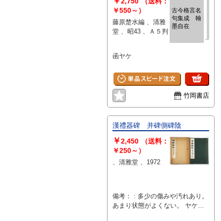
￥
2,750
（送料：
￥550～）
古今格言名
句集成 翰
藤原楚水編 、清雅
墨自在
堂 、昭43 、Ａ５判
函ヤケ
竹岡書店
漢禮器碑 并碑側碑陰
￥
2,450
（送料：
￥250～）
、清雅堂 、1972
備考： : 多少の傷みや汚れあり。
あまり状態がよくない。 ヤケ、
シミ、墨汚れ、書き込みあり。