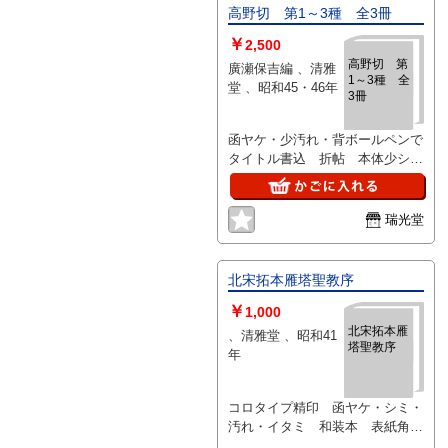
高野切 第1～3種 全3冊
￥
2,500
高野切 第
廣瀬保吉編 、清雅
1～3種 全
堂 、昭和45・46年
3冊
函ヤケ・少汚れ・背ボールペンで
タイトル書込 折帖 本体少シ
ミ 釈文付（第1種汚れ・線引
き）
瑞光堂
北宋拓本雁塔聖教序
￥
1,000
北宋拓本雁
、清雅堂 、昭和41
塔聖教序
年
コロタイプ精印 函ヤケ・シミ・
汚れ・イタミ 和装本 表紙角折
れ・少汚れ・少シミ、綴糸シミ変