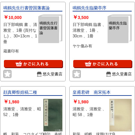
鳴鶴先生行書曽国藩書論
鳴鶴先生臨蘭亭序
￥
￥
10,000
3,500
鳴鶴先生行
鳴鶴先生臨
日下部鳴鶴 書 、清
日下部鳴鶴 臨書 、
書曽国藩書
蘭亭序
雅堂 、1冊 (頁付な
清雅堂 、1冊 、
論
し) 、30×13cm 、1
30cm 、1冊
冊
ヤケ傷み有
蔵書印有
悠久堂書店
悠久堂書店
顔真卿祭姪稿二種
皇甫君碑 南宋拓本
￥
￥
1,980
1,980
清雅堂 、清雅堂 、昭
清雅堂 、清雅堂 、
52 、1冊
昭 58 、1冊
帙 和装 コロタイプ精印 表紙
和装 紙帙 状態ほぼ良