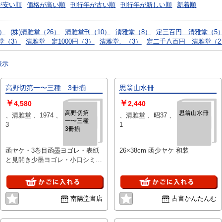
が安い順
価格が高い順
刊行年が古い順
刊行年が新しい順
新着順
5）
(株)清雅堂（26）
清雅堂刊（10）
淸雅堂（8）
定三百円 清雅堂（5
堂（3）
清雅堂 定1000円（3）
清雅堂、（3）
定二千八百円 清雅堂（2
表示
高野切第一〜三種 3冊揃
思翁山水冊
￥
￥
4,580
2,440
高野切第
思翁山水冊
、清雅堂 、1974 、
、清雅堂 、昭37 、
一〜三種
3
1
3冊揃
函ヤケ・3巻目函墨ヨゴレ・表紙
26×38cm 函少ヤケ 和装
と見開き少墨ヨゴレ・小口シミ・
別冊付き
南陽堂書店
古書かんたんむ