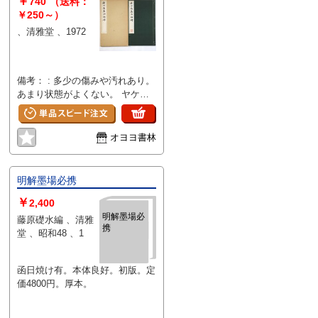
￥
740
（送料：
￥250～）
、清雅堂 、1972
備考： : 多少の傷みや汚れあり。
あまり状態がよくない。 ヤケ、
シミ、墨汚れ、書き込みあり。
サイズ: 325mm
オヨヨ書林
明解墨場必携
￥
2,400
明解墨場必
藤原礎水編 、清雅
携
堂 、昭和48 、1
函日焼け有。本体良好。初版。定
価4800円。厚本。