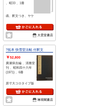
、昭33 、1冊
函、釈文つき、ヤケ
大雲堂書店
?拓本 快雪堂法帖 付釈文
￥
52,800
廣瀬保吉編 、清雅堂
刊 、昭和四十六年
(1971) 、6冊
原寸大コロタイプ版
琳琅閣書店