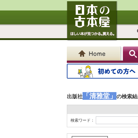
「清雅堂」
出版社
の検索結
検索ワード：