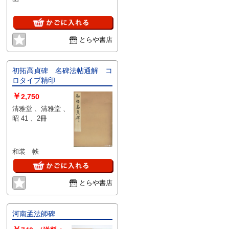
とらや書店
初拓高貞碑 名碑法帖通解 コ
ロタイプ精印
￥
2,750
清雅堂 、清雅堂 、
昭 41 、2冊
和装 帙
とらや書店
河南孟法師碑