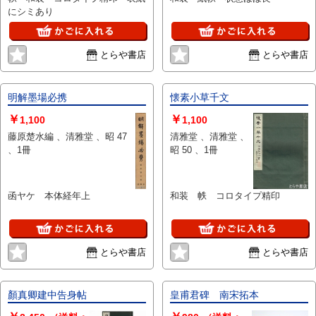
にシミあり
とらや書店
とらや書店
明解墨場必携
懐素小草千文
￥
￥
1,100
1,100
藤原楚水編 、清雅堂 、昭 47
清雅堂 、清雅堂 、
、1冊
昭 50 、1冊
函ヤケ 本体経年上
和装 帙 コロタイプ精印
とらや書店
とらや書店
顏真卿建中告身帖
皇甫君碑 南宋拓本