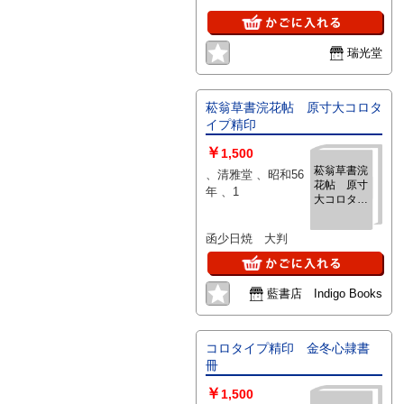
色
瑞光堂
菘翁草書浣花帖 原寸大コロタ
イプ精印
￥
1,500
菘翁草書浣
、清雅堂 、昭和56
花帖 原寸
年 、1
大コロタイ
プ精印
函少日焼 大判
藍書店 Indigo Books
コロタイプ精印 金冬心隷書
冊
￥
1,500