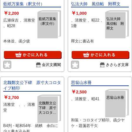
藍紙万葉集（釈文付）
弘法大師 風信帖 附釋文
￥
￥
2,200
1,000
藍紙万葉集
弘法大師
広瀬保吉 、清雅堂
、清雅堂 、昭22 、
（釈文付）
風信帖 附
、昭28
1冊
釋文
本体並、函少疲
釋文に書込有
金沢文圃閣
きさらぎ文庫
北魏鄭文公下碑 原寸大コロタ
思翁山水冊
イプ精印
￥
2,500
￥
2,700
思翁山水冊
、清雅堂 、昭41
北魏鄭文公
清雅堂 、 、清雅
下碑 原寸
堂
大コロタイ
プ精印
和装・コロタイプ精印、函少ヤ
B4判・昭和54年 紙帙 余白に
ケ・題箋若干欠
少々書き込み有