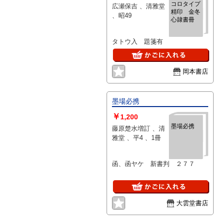
コロタイプ
広瀬保吉 、清雅堂
精印 金冬
、昭49
心隷書冊
タトウ入 題箋有
岡本書店
墨場必携
￥
1,200
墨場必携
藤原楚水増訂 、清
雅堂 、平4 、1冊
函、函ヤケ 新書判 ２７７
大雲堂書店