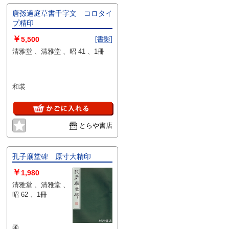
唐孫過庭草書千字文 コロタイ
プ精印
￥
5,500
[書影]
清雅堂 、清雅堂 、昭 41 、1冊
和装
とらや書店
孔子廟堂碑 原寸大精印
￥
1,980
清雅堂 、清雅堂 、
昭 62 、1冊
函