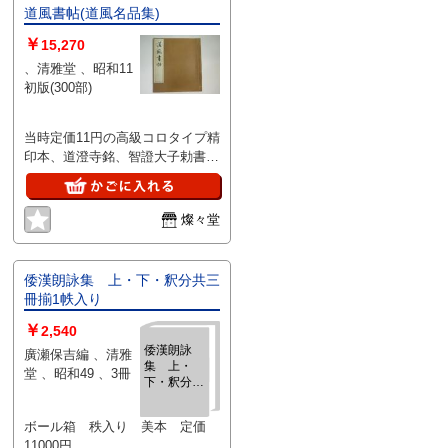
道風書帖(道風名品集)
￥
15,270
、清雅堂 、昭和11
初版(300部)
当時定価11円の高級コロタイプ精
印本、道澄寺銘、智證大子勅書、
屏風上代、玉泉帖ほか6種収録、
小シミありも目立つ問題なく良好
です。
燦々堂
倭漢朗詠集 上・下・釈分共三
冊揃1帙入り
￥
2,540
倭漢朗詠
廣瀬保吉編 、清雅
集 上・
堂 、昭和49 、3冊
下・釈分共
三冊揃1帙
入り
ボール箱 秩入り 美本 定価
11000円