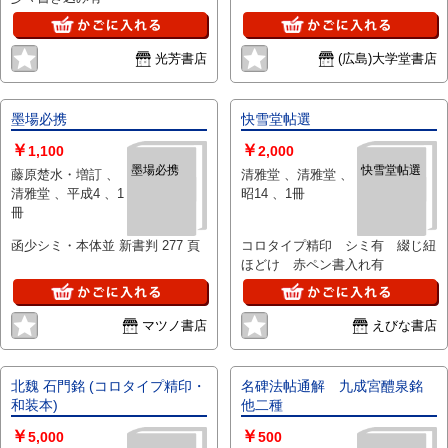
光芳書店
(広島)大学堂書店
墨場必携
快雪堂帖選
￥
￥
1,100
2,000
墨場必携
快雪堂帖選
藤原楚水・増訂 、
清雅堂 、清雅堂 、
清雅堂 、平成4 、1
昭14 、1冊
冊
函少シミ・本体並 新書判 277 頁
コロタイプ精印 シミ有 綴じ紐
ほどけ 赤ペン書入れ有
マツノ書店
えびな書店
北魏 石門銘 (コロタイプ精印・
名碑法帖通解 九成宮醴泉銘
和装本)
他二種
￥
￥
5,000
500