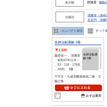
関連度
価格
表示順
清雅堂（364
出版社
五百円 清雅
コンパクト表示
すべて
名碑法帖通解 3冊
￥
1,520
名碑法帖通
藤原喜一 、清雅堂
解 3冊
、昭和47年11月～
、63・118・179頁
、A5判 、3冊
千字文・九成宮醴泉銘他二種・王
義之集
みずほ書房