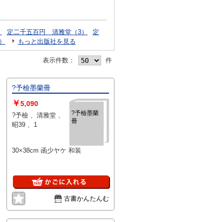
）
定二千五百円 清雅堂（3）
定
）
もっと出版社を見る
表示件数：
件
?予檢墨蘭冊
￥
5,090
?予檢墨蘭
?予檢 、清雅堂 、
冊
昭39 、1
30×38cm 函少ヤケ 和装
古書かんたんむ