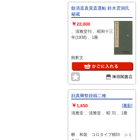
餘清斎真賞斎選帖 鈴木雲洞氏
秘蔵
￥
22,000
、清雅堂刊 、昭和十三
年(1938) 、1冊
附釈文
琳琅閣書店
顔真卿祭姪稿二種
￥
1,650
[書影]
清雅堂 、清雅堂 、昭 31 、1冊
帙 和装 コロタイプ精印 シミ