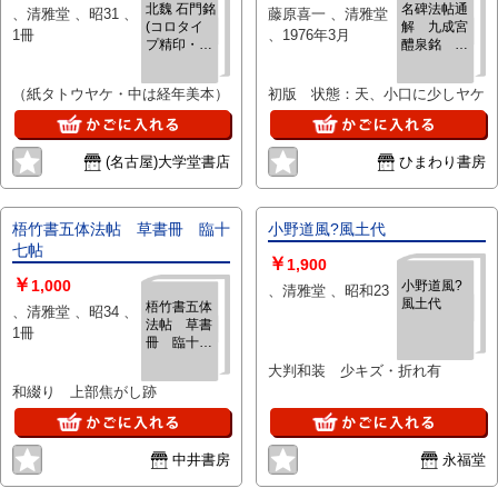
北魏 石門銘
名碑法帖通
、清雅堂 、昭31 、
藤原喜一 、清雅堂
(コロタイ
解 九成宮
1冊
、1976年3月
プ精印・和
醴泉銘 他
装本)
二種
（紙タトウヤケ・中は経年美本）
初版 状態：天、小口に少しヤケ
(名古屋)大学堂書店
ひまわり書房
梧竹書五体法帖 草書冊 臨十
小野道風?風土代
七帖
￥
1,900
￥
1,000
小野道風?
、清雅堂 、昭和23
風土代
梧竹書五体
、清雅堂 、昭34 、
法帖 草書
1冊
冊 臨十七
帖
大判和装 少キズ・折れ有
和綴り 上部焦がし跡
中井書房
永福堂