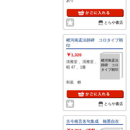
あり
とらや書店
楮河南孟法師碑 コロタイプ精
印
￥
1,320
楮河南孟法
清雅堂 、清雅堂 、
師碑 コロ
昭 47 、1冊
タイプ精印
和装 帙
とらや書店
古今格言名句集成 翰墨自在