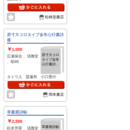
松林堂書店
原寸大コロタイプ金冬心行書詩
冊
￥
1,000
原寸大コロ
広瀬保吉 、清雅堂
タイプ金冬
、昭49
心行書詩
冊
タトウ入 題箋有 小口墨付
岡本書店
草書唐詩帖
￥
2,500
草書唐詩帖
松本芳翠 、清雅堂