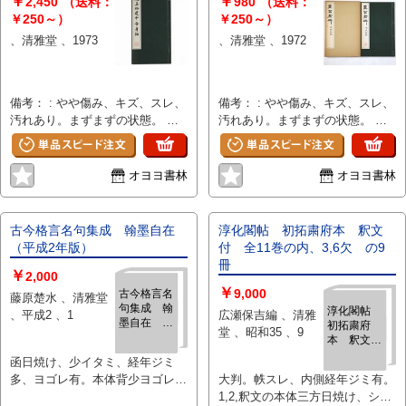
￥
￥
2,450
（送料：
980
（送料：
￥250～）
￥250～）
、清雅堂 、1973
、清雅堂 、1972
備考： : やや傷み、キズ、スレ、
備考： : やや傷み、キズ、スレ、
汚れあり。まずまずの状態。 ヤ
汚れあり。まずまずの状態。 ヤ
ケ、シミあり。 サイズ:
ケ、シミ、記名あり。 サイズ:
325mm
320mm
オヨヨ書林
オヨヨ書林
古今格言名句集成 翰墨自在
淳化閣帖 初拓粛府本 釈文
（平成2年版）
付 全11巻の内、3,6欠 の9
冊
￥
2,000
￥
9,000
古今格言名
藤原楚水 、清雅堂
句集成 翰
淳化閣帖
、平成2 、1
広瀬保吉編 、清雅
墨自在
初拓粛府
堂 、昭和35 、9
（平成2年
本 釈文
版）
付 全11巻
函日焼け、少イタミ、経年ジミ
の内、3,6
多、ヨゴレ有。本体背少ヨゴレ
大判。帙スレ、内側経年ジミ有。
欠 の9冊
有。見返し少イタミ有。天、小口
1,2,釈文の本体三方日焼け、シミ