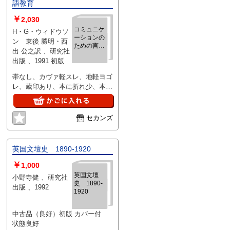
語教育
￥
2,030
コミュニケ
H・G・ウィドウソ
ーションの
ン 東後 勝明・西
ための言語
出 公之訳 、研究社
教育
出版 、1991 初版
帯なし、カヴァ軽スレ、地軽ヨゴ
レ、蔵印あり、本に折れ少、本文
は良好です、1991・初版。
セカンズ
英国文壇史 1890-1920
￥
1,000
英国文壇
小野寺健 、研究社
史 1890-
出版 、1992
1920
中古品（良好）初版 カバー付
状態良好