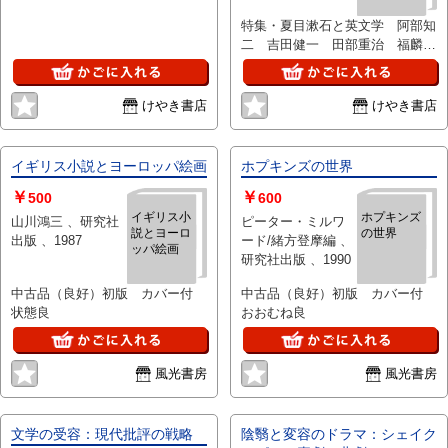
全て、状態に関わらず「中古品
英文学 阿
（並）」と表示されています。
特集・夏目漱石と英文学 阿部知
部知二 吉
「日本の古本屋」は６段階の「状
二 吉田健一 田部重治 福麟
田健一 田
部重治 福
態」表記が必須となりましたが、
対談／庄野・福麟 研究社出版
麟 対談／
当店の扱う商品の特質上、状態の
【状態に関する注意】けやき書店
庄野・福麟
簡易な区分けは適切ではない（不
の掲載品は全て、状態に関わらず
けやき書店
けやき書店
可能な）為、状態欄の「中古品
「中古品（並）」と表示されてい
（並）」という表現は考慮にいれ
ます。「日本の古本屋」は６段階
ないで下さい。痛みなどの瑕疵に
の「状態」表記が必須となりまし
イギリス小説とヨーロッパ絵画
ホプキンズの世界
つきましては、解説欄等をご参考
たが、当店の扱う商品の特質上、
￥
￥
にして下さい。状態表記の無いも
状態の簡易な区分けは適切ではな
500
600
のは特に問題なく良好とお考え下
い（不可能な）為、状態欄の「中
イギリス小
ホプキンズ
山川鴻三 、研究社
ピーター・ミルワ
説とヨーロ
の世界
さい。:
古品（並）」という表現は考慮に
出版 、1987
ード/緒方登摩編 、
ッパ絵画
いれないで下さい。痛みなどの瑕
研究社出版 、1990
疵につきましては、解説欄等をご
参考にして下さい。状態表記の無
中古品（良好）初版 カバー付
中古品（良好）初版 カバー付
いものは特に問題なく良好とお考
状態良
おおむね良
え下さい。:
風光書房
風光書房
文学の受容：現代批評の戦略
陰翳と変容のドラマ：シェイク