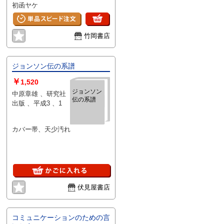
初函ヤケ
竹岡書店
ジョンソン伝の系譜
￥
1,520
ジョンソン
中原章雄 、研究社
伝の系譜
出版 、平成3 、1
カバー帯、天少汚れ
伏見屋書店
コミュニケーションのための言