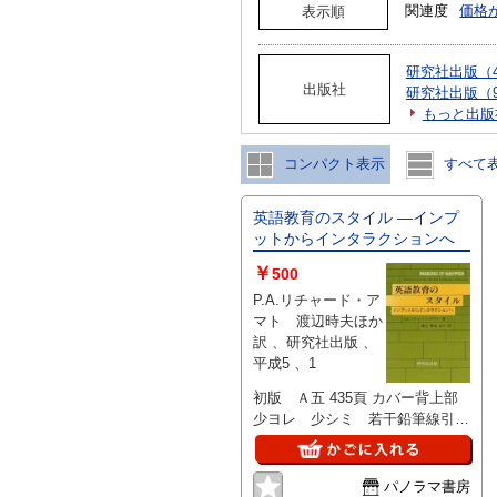
関連度
価格
表示順
研究社出版（4
出版社
研究社出版（
もっと出版
コンパクト表示
すべて
英語教育のスタイル ―インプ
ットからインタラクションへ
￥
500
P.A.リチャード・ア
マト 渡辺時夫ほか
訳 、研究社出版 、
平成5 、1
初版 Ａ五 435頁 カバー背上部
少ヨレ 少シミ 若干鉛筆線引・
囲み・余白少書込有 通読可能
700g
パノラマ書房