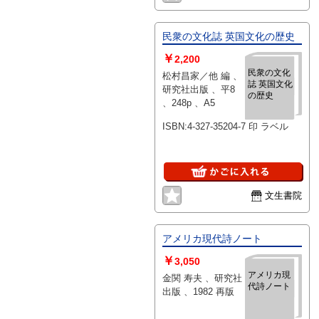
民衆の文化誌 英国文化の歴史
￥
2,200
民衆の文化
松村昌家／他 編 、
誌 英国文化
研究社出版 、平8
の歴史
、248p 、A5
ISBN:4-327-35204-7 印 ラベル
文生書院
アメリカ現代詩ノート
￥
3,050
アメリカ現
金関 寿夫 、研究社
代詩ノート
出版 、1982 再版