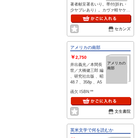
著者献呈署名いり。帯付(折れ・
少ヤブレあり）。カヴァ軽ヤケ・
軽スレ・軽折れ。3方軽汚れ。本
に微ヤケ。
セカンズ
アメリカの南部
￥
2,750
アメリカの
井出義光／本間長
南部
世／大橋健三郎 編
、研究社出版 、昭
48.7 、358p 、A5
函欠 ISBN:**
文生書院
英米文学で何を読むか