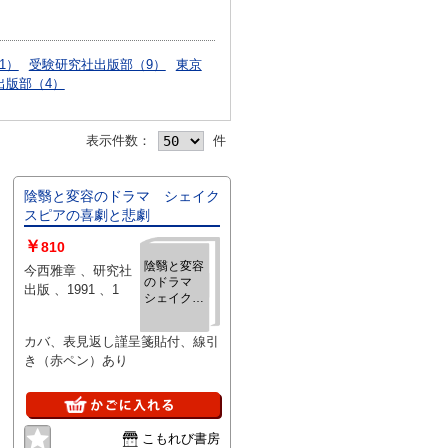
1）
受験研究社出版部（9）
東京
出版部（4）
表示件数：
件
陰翳と変容のドラマ シェイク
スピアの喜劇と悲劇
￥
810
陰翳と変容
今西雅章 、研究社
のドラマ
出版 、1991 、1
シェイクス
ピアの喜劇
と悲劇
カバ、表見返し謹呈箋貼付、線引
き（赤ペン）あり
こもれび書房