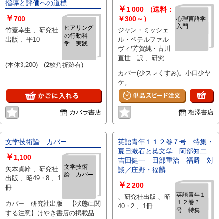
指導と評価への道標
￥
1,000
（送料：
￥
700
￥300～）
心理言語学
入門
ヒアリング
竹蓋幸生 、研究社
ジャン・ミッシェ
の行動科
出版 、平10
ル・ペテルファル
学 実践的
ヴィ/芳賀純・古川
指導と評価
直世 訳 、研究社
への道標
(本体3,200) (2枚角折跡有)
出版 、1988年4版
カバー(少スレくすみ)。小口少ヤ
ケ。
カバラ書店
相澤書店
文学技術論 カバー
英語青年１１２巻７号 特集・
夏目漱石と英文学 阿部知二
￥
1,100
吉田健一 田部重治 福麟 対
文学技術
矢本貞幹 、研究社
談／庄野・福麟
論 カバー
出版 、昭49・8 、1
￥
2,200
冊
英語青年１
、研究社出版 、昭
１２巻７
カバー 研究社出版 【状態に関
40・2 、1冊
号 特集・
する注意】けやき書店の掲載品は
夏目漱石と