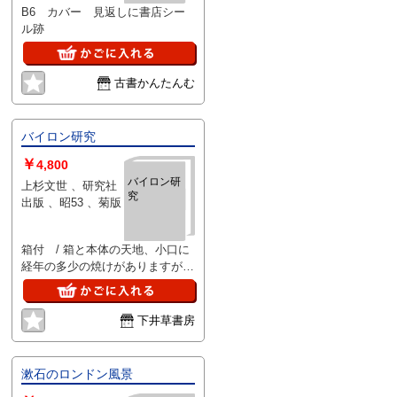
B6 カバー 見返しに書店シー
ル跡
古書かんたんむ
バイロン研究
￥
4,800
バイロン研
上杉文世 、研究社
究
出版 、昭53 、菊版
箱付 / 箱と本体の天地、小口に
経年の多少の焼けがありますが、
他は書き込みなどなく特に問題は
ありません。
下井草書房
漱石のロンドン風景