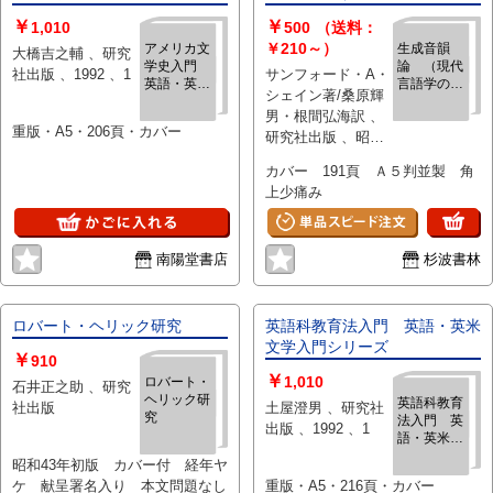
￥
￥
1,010
500
（送料：
￥210～）
アメリカ文
生成音韻
大橋吉之輔 、研究
学史入門
論 （現代
社出版 、1992 、1
サンフォード・A・
英語・英米
言語学の基
シェイン著/桑原輝
文学入門シ
礎シリー
男・根間弘海訳 、
リーズ
ズ）
重版・A5・206頁・カバー
研究社出版 、昭和
55年 、1冊
カバー 191頁 Ａ５判並製 角
上少痛み
南陽堂書店
杉波書林
ロバート・ヘリック研究
英語科教育法入門 英語・英米
文学入門シリーズ
￥
910
￥
1,010
ロバート・
石井正之助 、研究
ヘリック研
英語科教育
社出版
土屋澄男 、研究社
究
法入門 英
出版 、1992 、1
語・英米文
学入門シリ
昭和43年初版 カバー付 経年ヤ
ーズ
ケ 献呈署名入り 本文問題なし
重版・A5・216頁・カバー