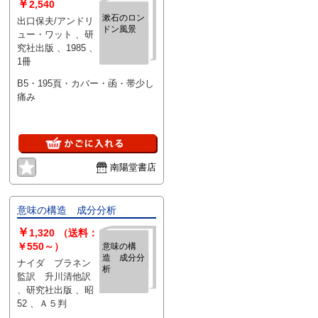
￥
2,540
漱石のロン
出口保夫/アンドリ
ドン風景
ュー・ワット 、研
究社出版 、1985 、
1冊
B5・195頁・カバー・函・帯少し
痛み
南陽堂書店
意味の構造 成分分析
￥
1,320
（送料：
￥550～）
意味の構
造 成分分
ナイダ ブラネン
析
監訳 升川清他訳
、研究社出版 、昭
52 、Ａ５判