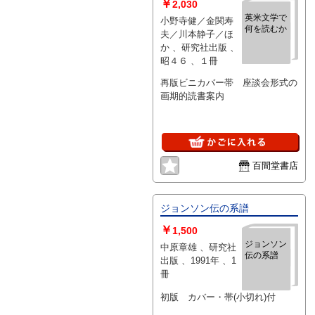
￥
2,030
英米文学で
小野寺健／金関寿
何を読むか
夫／川本静子／ほ
か 、研究社出版 、
昭４６ 、１冊
再版ビニカバー帯 座談会形式の
画期的読書案内
百間堂書店
ジョンソン伝の系譜
￥
1,500
ジョンソン
中原章雄 、研究社
伝の系譜
出版 、1991年 、1
冊
初版 カバー・帯(小切れ)付