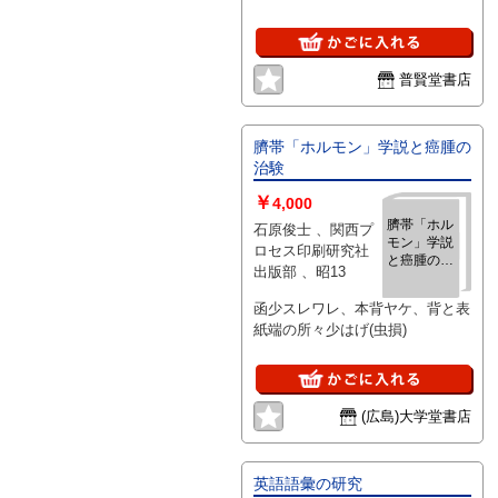
普賢堂書店
臍帯「ホルモン」学説と癌腫の
治験
￥
4,000
臍帯「ホル
石原俊士 、関西プ
モン」学説
ロセス印刷研究社
と癌腫の治
出版部 、昭13
験
函少スレワレ、本背ヤケ、背と表
紙端の所々少はげ(虫損)
(広島)大学堂書店
英語語彙の研究