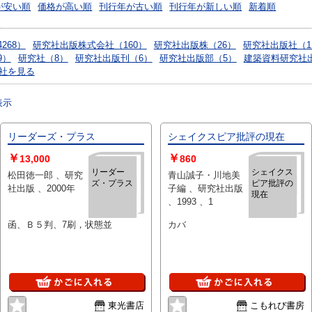
が安い順
価格が高い順
刊行年が古い順
刊行年が新しい順
新着順
268）
研究社出版株式会社（160）
研究社出版株（26）
研究社出版社（1
9）
研究社（8）
研究社出版刊（6）
研究社出版部（5）
建築資料研究社
社を見る
表示
リーダーズ・プラス
シェイクスピア批評の現在
￥
￥
13,000
860
リーダー
シェイクス
松田徳一郎 、研究
青山誠子・川地美
ズ・プラス
ピア批評の
社出版 、2000年
子編 、研究社出版
現在
、1993 、1
函、Ｂ５判、7刷，状態並
カバ
東光書店
こもれび書房