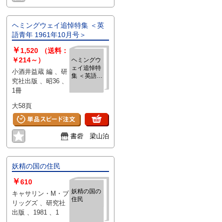
ヘミングウェイ追悼特集 ＜英
語青年 1961年10月号＞
￥
1,520
（送料：
￥214～）
ヘミングウ
ェイ追悼特
小酒井益蔵 編 、研
集 ＜英語青
究社出版 、昭36 、
年 1961年
1冊
10月号＞
大58頁
書砦 梁山泊
妖精の国の住民
￥
610
妖精の国の
キャサリン・M・ブ
住民
リッグズ 、研究社
出版 、1981 、1