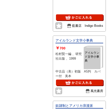
藍書店 Indigo Books
アイルランド文学小事典
￥
700
アイルラン
松村賢一編 、研究
ド文学小事
社出版 、1999
典
中古品（美）初版 A5判 カバ
ー付 美本
風光書房
奴隷制とアメリカ浪漫派