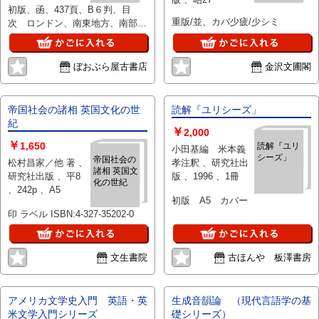
初版、函、437頁、B６判、目
重版/並、カバ少疲/少シミ
次 ロンドン、南東地方、南部地
方、南西地方、西部英国、テムズ
沿岸諸州、イースト・アングリ
ア、沼沢地帯、中部地帯と中間地
ぼおぶら屋古書店
金沢文圃閣
帯、北部地方-工業、鉱業の北
部、湖国地方-ウェストモーラン
ド、カンバーランド、
帝国社会の諸相 英国文化の世
読解『ユリシーズ」
紀
￥
2,000
￥
1,650
読解『ユリ
小田基編 米本義
シーズ」
帝国社会の
松村昌家／他 著 、
孝注釈 、研究社出
諸相 英国文
研究社出版 、平8
版 、1996 、1冊
化の世紀
、242p 、A5
初版 A5 カバー
印 ラベル ISBN:4-327-35202-0
文生書院
古ほんや 板澤書房
アメリカ文学史入門 英語・英
生成音韻論 （現代言語学の基
米文学入門シリーズ
礎シリーズ）