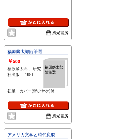
風光書房
福原麟太郎随筆選
￥
500
福原麟太郎
福原麟太郎 、研究
随筆選
社出版 、1981
初版 カバー(背少ヤケ)付
風光書房
アメリカ文学と時代変貌