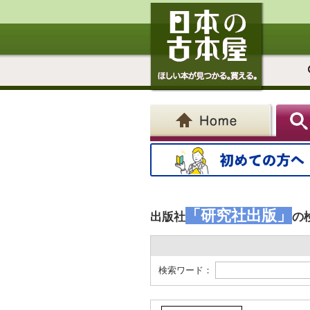
「研究社出版」
出版社
の
検索ワード：