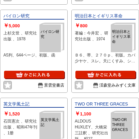
バイロン研究
明治日本とイギリス革命
￥
￥
5,000
800
バイロン研
明治日本と
上杉文世 、研究社
著編：今井宏 、研
究
イギリス革
出版 、1978
究社出版 、1974
命
A5判、644ページ、初版、函
Ｂ６、帯、２７０ｐ、初版。カバ
少ヤケ、スレ。天にくすみ、シミ
少あり。印刷面良好。
景雲堂書店
渓森堂みみずく文庫
英文学風土記
TWO OR THREE GRACES
￥
￥
1,520
1,100
英文学風土
TWO OR
石田憲次 、研究社
ALDOUS
記
THREE
出版 、昭和47年刊
HUXLEY、大橋栄
GRACES
、1册
三註釈 、研究社出
版 、昭27