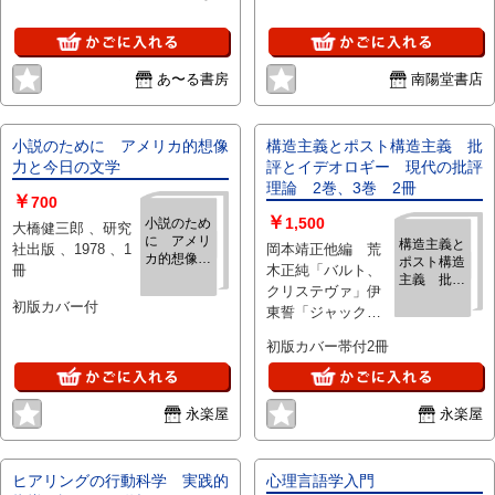
あ〜る書房
南陽堂書店
小説のために アメリカ的想像
構造主義とポスト構造主義 批
力と今日の文学
評とイデオロギー 現代の批評
理論 2巻、3巻 2冊
￥
700
￥
1,500
小説のため
大橋健三郎 、研究
に アメリ
構造主義と
社出版 、1978 、1
岡本靖正他編 荒
カ的想像力
ポスト構造
冊
木正純「バルト、
と今日の文
主義 批評
クリステヴァ」伊
学
とイデオロ
初版カバー付
東誓「ジャック・
ギー 現代
デリダ」時実早苗
の批評理
初版カバー帯付2冊
論 2巻、3
「サイード」他 、
巻 2冊
研究社出版 、1988
、2冊
永楽屋
永楽屋
ヒアリングの行動科学 実践的
心理言語学入門