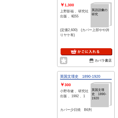
￥
1,300
英語語彙の
上野影福 、研究社
研究
出版 、昭55
(定価2,600) (カバー上部やや誇
りヤケ有)
カバラ書店
英国文壇史 1890-1920
￥
300
英国文壇
小野寺健 、研究社
史 1890-
出版 、1992 、1
1920
カバー少日焼 B6判