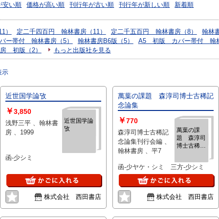
が安い順
価格が高い順
刊行年が古い順
刊行年が新しい順
新着順
11）
定二千四百円 翰林書房（11）
定二千五百円 翰林書房（8）
翰林書
カバー帯付 翰林書房（5）
翰林書房B6版（5）
A5 初版 カバー帯付 翰
房 初版（2）
もっと出版社を見る
表示
近世国学論攷
萬葉の課題 森淳司博士古稀記
念論集
￥
3,850
￥
770
近世国学論
浅野三平 、翰林書
攷
萬葉の課
房 、1999
森淳司博士古稀記
題 森淳司
念論集刊行会編 、
博士古稀記
翰林書房 、平7
念論集
函‐少シミ
函‐少ヤケ・シミ 三方‐少シミ
株式会社 西田書店
株式会社 西田書店