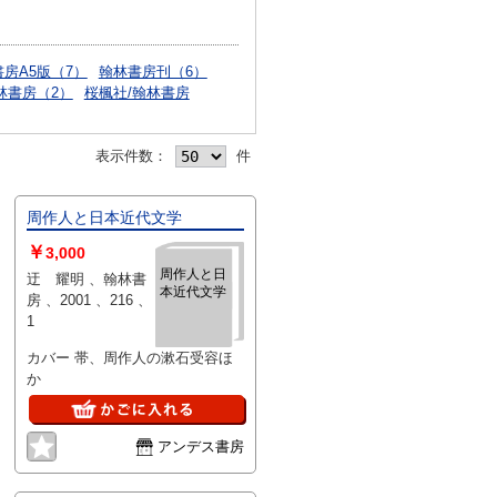
房A5版（7）
翰林書房刊（6）
林書房（2）
桜楓社/翰林書房
表示件数：
件
周作人と日本近代文学
￥
3,000
周作人と日
迂 耀明 、翰林書
本近代文学
房 、2001 、216 、
1
カバー 帯、周作人の漱石受容ほ
か
アンデス書房