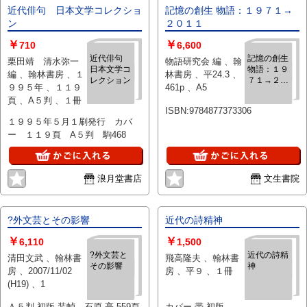
近代俳句 日本文学コレクショ
記憶の創生 物語：１９７１→
ン
２０１１
￥
￥
710
6,600
近代俳句
記憶の創生
栗田靖 清水弥一
物語研究会 編 、翰
日本文学コ
物語：１９
編 、翰林書房 、１
林書房 、平24.3 、
レクション
７１→２０
９９５年 、１１９
461p 、A5
１１
頁 、A５判 、１冊
ISBN:9784877373306
１９９５年５月１刷発行 カバ
ー １１９頁 A５判 駒468
浪月堂書店
文生書院
?外文芸とその影響
近代の詩精神
￥
￥
6,110
1,500
?外文芸と
近代の詩精
清田文武 、翰林書
飛高隆夫 、翰林書
その影響
神
房 、2007/11/02
房 、平９ 、１冊
(H19) 、1
Ａ５判 初版 装幀→石原 亮 559頁
カバー 帯 初版