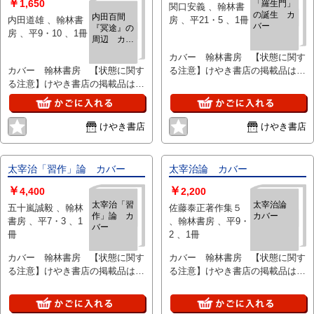
ないで下さい。痛みなどの瑕疵に
￥
ないで下さい。痛みなどの瑕疵に
1,650
「羅生門」
関口安義 、翰林書
つきましては、解説欄等をご参考
の誕生 カ
つきましては、解説欄等をご参考
内田百間
内田道雄 、翰林書
房 、平21・5 、1冊
バー
にして下さい。状態表記の無いも
『冥途』の
にして下さい。状態表記の無いも
房 、平9・10 、1冊
周辺 カバ
のは特に問題なく良好とお考え下
のは特に問題なく良好とお考え下
ー
さい。:
さい。:
カバー 翰林書房 【状態に関す
カバー 翰林書房 【状態に関す
る注意】けやき書店の掲載品は全
る注意】けやき書店の掲載品は全
て、状態に関わらず「中古品
て、状態に関わらず「中古品
（並）」と表示されています。
（並）」と表示されています。
「日本の古本屋」は６段階の「状
「日本の古本屋」は６段階の「状
態」表記が必須となりましたが、
けやき書店
けやき書店
態」表記が必須となりましたが、
当店の扱う商品の特質上、状態の
当店の扱う商品の特質上、状態の
簡易な区分けは適切ではない（不
簡易な区分けは適切ではない（不
可能な）為、状態欄の「中古品
太宰治「習作」論 カバー
太宰治論 カバー
可能な）為、状態欄の「中古品
（並）」という表現は考慮にいれ
￥
￥
（並）」という表現は考慮にいれ
ないで下さい。痛みなどの瑕疵に
4,400
2,200
ないで下さい。痛みなどの瑕疵に
つきましては、解説欄等をご参考
太宰治「習
太宰治論
五十嵐誠毅 、翰林
佐藤泰正著作集５
作」論 カ
カバー
つきましては、解説欄等をご参考
にして下さい。状態表記の無いも
書房 、平7・3 、1
、翰林書房 、平9・
バー
にして下さい。状態表記の無いも
のは特に問題なく良好とお考え下
冊
2 、1冊
のは特に問題なく良好とお考え下
さい。:
さい。:
カバー 翰林書房 【状態に関す
カバー 翰林書房 【状態に関す
る注意】けやき書店の掲載品は全
る注意】けやき書店の掲載品は全
て、状態に関わらず「中古品
て、状態に関わらず「中古品
（並）」と表示されています。
（並）」と表示されています。
「日本の古本屋」は６段階の「状
「日本の古本屋」は６段階の「状