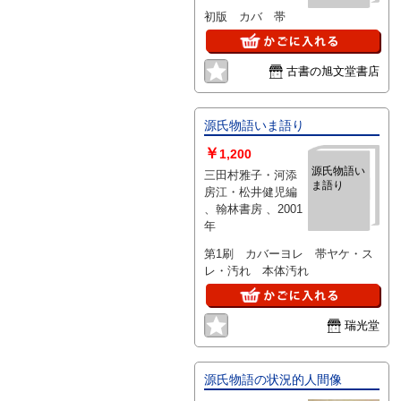
初版 カバ 帯
古書の旭文堂書店
源氏物語いま語り
￥
1,200
源氏物語い
三田村雅子・河添
ま語り
房江・松井健児編
、翰林書房 、2001
年
第1刷 カバーヨレ 帯ヤケ・ス
レ・汚れ 本体汚れ
瑞光堂
源氏物語の状況的人間像