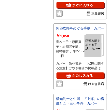
浪曼書房
阿部次郎をめぐる手紙 カバー
￥
1,650
阿部次郎を
青木生子・原田夏
めぐる手
子・岩淵宏子編 、
紙 カバー
翰林書房 、平22・9
、1冊
カバー 翰林書房 【状態に関す
る注意】けやき書店の掲載品は全
て、状態に関わらず「中古品
（並）」と表示されています。
「日本の古本屋」は６段階の「状
けやき書店
態」表記が必須となりましたが、
当店の扱う商品の特質上、状態の
簡易な区分けは適切ではない（不
横光利一と中国 『上海』の構
可能な）為、状態欄の「中古品
成と五・三〇事件 カバー
（並）」という表現は考慮にいれ