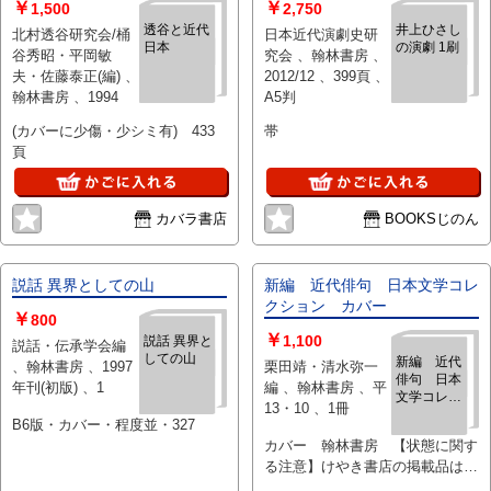
￥
￥
1,500
2,750
透谷と近代
井上ひさし
北村透谷研究会/桶
日本近代演劇史研
日本
の演劇 1刷
谷秀昭・平岡敏
究会 、翰林書房 、
夫・佐藤泰正(編) 、
2012/12 、399頁 、
翰林書房 、1994
A5判
(カバーに少傷・少シミ有) 433
帯
頁
カバラ書店
BOOKSじのん
説話 異界としての山
新編 近代俳句 日本文学コレ
クション カバー
￥
800
￥
1,100
説話 異界と
説話・伝承学会編
しての山
新編 近代
、翰林書房 、1997
栗田靖・清水弥一
俳句 日本
年刊(初版) 、1
編 、翰林書房 、平
文学コレク
13・10 、1冊
ション カ
B6版・カバー・程度並・327
バー
カバー 翰林書房 【状態に関す
る注意】けやき書店の掲載品は全
て、状態に関わらず「中古品