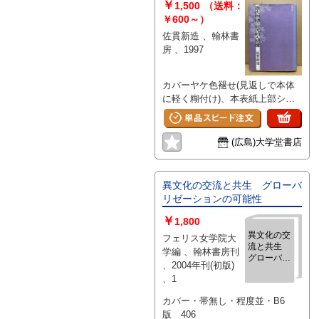
￥
1,500
（送料：
￥600～）
佐貫新造 、翰林書
房 、1997
カバーヤケ色褪せ(見返しで本体
に軽く糊付け)、本表紙上部シミ
出、少クスミ
(広島)大学堂書店
異文化の交流と共生 グローバ
リゼーションの可能性
￥
1,800
異文化の交
フェリス女学院大
流と共生
学編 、翰林書房刊
グローバリ
、2004年刊(初版)
ゼーション
、1
の可能性
カバー・帯無し・程度並・B6
版 406