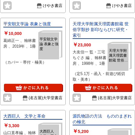
態」表記が必須となりましたが、
態」表記が必須となりましたが、
けやき書店
けやき書店
当店の扱う商品の特質上、状態の
当店の扱う商品の特質上、状態の
簡易な区分けは適切ではない（不
簡易な区分けは適切ではない（不
可能な）為、状態欄の「中古品
可能な）為、状態欄の「中古品
平安朝文学論 表象と強度
天理大学附属天理図書館蔵 世
（並）」という表現は考慮にいれ
（並）」という表現は考慮にいれ
俗字類抄 影印ならびに研究・
￥
ないで下さい。痛みなどの瑕疵に
ないで下さい。痛みなどの瑕疵に
10,000
索引
つきましては、解説欄等をご参考
つきましては、解説欄等をご参考
平安朝文学
葛綿正一 、翰林書
論 表象と強
￥
にして下さい。状態表記の無いも
にして下さい。状態表記の無いも
23,000
房 、2019年 、1冊
度
のは特に問題なく良好とお考え下
のは特に問題なく良好とお考え下
天理大学附
大友信一 監・三宅
属天理図書
さい。:
さい。:
ちぐさ 編 、翰林書
館蔵 世俗字
（カバー・帯付・極美）
房 、1998年 、1冊
類抄 影印な
らびに研
（定5.1万・函入・前遊び紙切
究・索引
取・美本）
(名古屋)大学堂書店
(名古屋)大学堂書店
大西巨人 文学と革命
源氏物語の方法 もののまぎれ
の極北
￥
3,300
￥
5,200
大西巨人
山口直孝編 、翰林