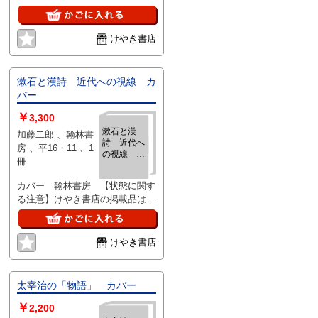
「中古品（並）」と表示されてい
ます。「日本の古本屋」は６段階
の「状態」表記が必須となりまし
けやき書店
たが、当店の扱う商品の特質上、
状態の簡易な区分けは適切ではな
い（不可能な）為、状態欄の「中
漱石と漢詩 近代への視線 カ
古品（並）」という表現は考慮に
バー
いれないで下さい。痛みなどの瑕
￥
3,300
疵につきましては、解説欄等をご
漱石と漢
参考にして下さい。状態表記の無
加藤二郎 、翰林書
詩 近代へ
いものは特に問題なく良好とお考
房 、平16・11 、1
の視線 カ
え下さい。:
冊
バー
カバー 翰林書房 【状態に関す
る注意】けやき書店の掲載品は全
て、状態に関わらず「中古品
（並）」と表示されています。
「日本の古本屋」は６段階の「状
けやき書店
態」表記が必須となりましたが、
当店の扱う商品の特質上、状態の
簡易な区分けは適切ではない（不
太宰治の「物語」 カバー
可能な）為、状態欄の「中古品
￥
（並）」という表現は考慮にいれ
2,200