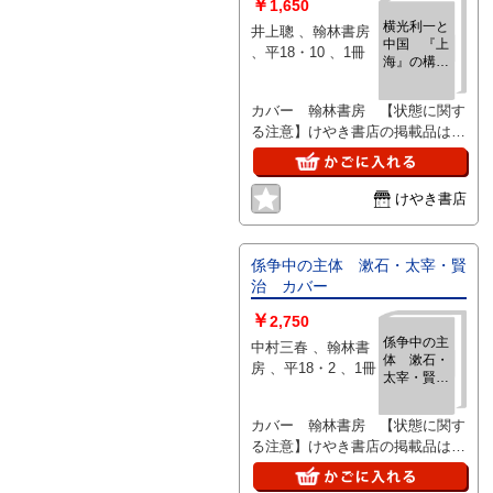
ないで下さい。痛みなどの瑕疵に
￥
1,650
つきましては、解説欄等をご参考
横光利一と
井上聰 、翰林書房
にして下さい。状態表記の無いも
中国 『上
、平18・10 、1冊
海』の構成
のは特に問題なく良好とお考え下
と五・三〇
さい。:
事件 カバ
カバー 翰林書房 【状態に関す
ー
る注意】けやき書店の掲載品は全
て、状態に関わらず「中古品
（並）」と表示されています。
「日本の古本屋」は６段階の「状
けやき書店
態」表記が必須となりましたが、
当店の扱う商品の特質上、状態の
簡易な区分けは適切ではない（不
係争中の主体 漱石・太宰・賢
可能な）為、状態欄の「中古品
治 カバー
（並）」という表現は考慮にいれ
￥
ないで下さい。痛みなどの瑕疵に
2,750
つきましては、解説欄等をご参考
係争中の主
中村三春 、翰林書
体 漱石・
にして下さい。状態表記の無いも
房 、平18・2 、1冊
太宰・賢
のは特に問題なく良好とお考え下
治 カバー
さい。:
カバー 翰林書房 【状態に関す
る注意】けやき書店の掲載品は全
て、状態に関わらず「中古品
（並）」と表示されています。