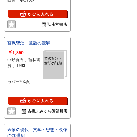
弘南堂書店
宮沢賢治・童話の読解
￥
1,890
宮沢賢治・
中野新治 、翰林書
童話の読解
房 、1993
カバー294頁
古書ふみくら須賀川店
表象の現代 文学・思想・映像
の20世紀