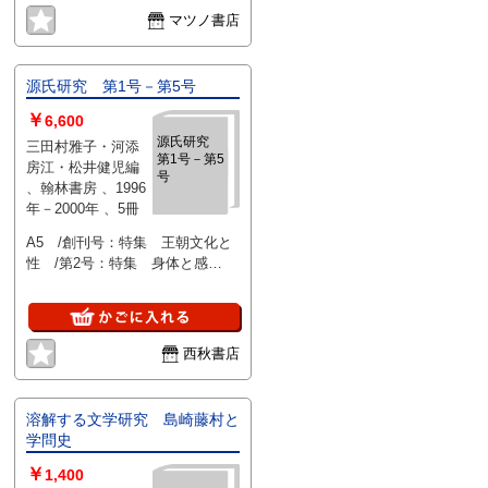
マツノ書店
源氏研究 第1号－第5号
￥
6,600
源氏研究
三田村雅子・河添
第1号－第5
房江・松井健児編
号
、翰林書房 、1996
年－2000年 、5冊
A5 /創刊号：特集 王朝文化と
性 /第2号：特集 身体と感
覚 /第3号：特集〈歴史〉の想像
力 /第4号：特集 遊びと空
間 /第5号： 特集 源氏文化の
視界
西秋書店
溶解する文学研究 島崎藤村と
学問史
￥
1,400