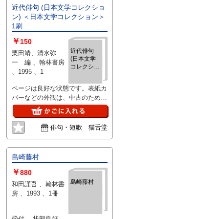
近代俳句 (日本文学コレクショ
ン) ＜日本文学コレクション＞
1刷
￥
150
近代俳句
栗田靖、清水弥
(日本文学
一 編 、翰林書房
コレクショ
、1995 、1
ン) ＜日本
文学コレク
ページは良好な状態です。表紙カ
ション＞ 1
バーなどの外観は、中古のため使
刷
用感や焼け、擦れ、ヨレ、汚れ、
細かな傷などがあります。
俳句・短歌 猫舌堂
島崎藤村
￥
880
島崎藤村
和田謹吾 、翰林書
房 、1993 、1冊
函付 状態良好