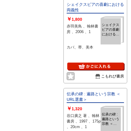
シェイクスピアの喜劇における
両義性
￥
1,800
シェイクス
赤羽美鳥 、翰林書
ピアの喜劇
房 、2006 、1
における両
義性
カバ、帯、美本
こもれび書房
伝承の碑 : 遍路という宗教 ＜
URL選書＞
￥
1,320
伝承の碑 :
谷口廣之 著 、翰林
遍路という
書房 、1997 、175p
宗教 ＜
、20cm 、1
URL選書＞