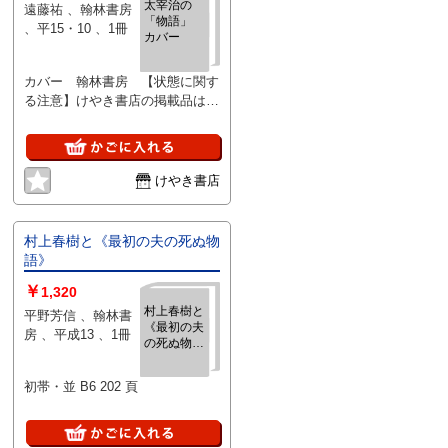
ないで下さい。痛みなどの瑕疵に
太宰治の
遠藤祐 、翰林書房
「物語」
つきましては、解説欄等をご参考
、平15・10 、1冊
カバー
にして下さい。状態表記の無いも
のは特に問題なく良好とお考え下
さい。:
カバー 翰林書房 【状態に関す
る注意】けやき書店の掲載品は全
て、状態に関わらず「中古品
（並）」と表示されています。
「日本の古本屋」は６段階の「状
態」表記が必須となりましたが、
けやき書店
当店の扱う商品の特質上、状態の
簡易な区分けは適切ではない（不
可能な）為、状態欄の「中古品
村上春樹と《最初の夫の死ぬ物
（並）」という表現は考慮にいれ
語》
ないで下さい。痛みなどの瑕疵に
￥
つきましては、解説欄等をご参考
1,320
にして下さい。状態表記の無いも
村上春樹と
平野芳信 、翰林書
《最初の夫
のは特に問題なく良好とお考え下
房 、平成13 、1冊
の死ぬ物
さい。:
語》
初帯・並 B6 202 頁