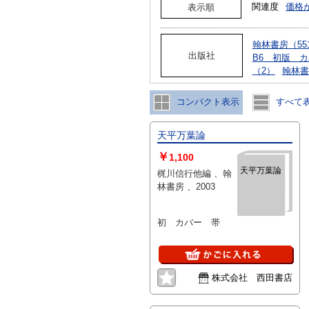
関連度
価格
表示順
翰林書房（55
出版社
B6 初版 
（2）
翰林書
コンパクト表示
すべて
天平万葉論
￥
1,100
天平万葉論
梶川信行他編 、翰
林書房 、2003
初 カバー 帯
株式会社 西田書店