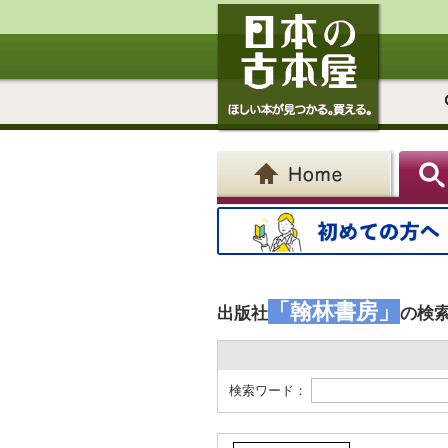
「翰林書房」
出版社
の検
検索ワード：