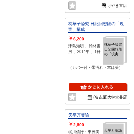
「日本の古本屋」は６段階の「状
けやき書店
態」表記が必須となりましたが、
当店の扱う商品の特質上、状態の
簡易な区分けは適切ではない（不
枕草子論究 日記回想段の「現
可能な）為、状態欄の「中古品
実」構成
（並）」という表現は考慮にいれ
￥
ないで下さい。痛みなどの瑕疵に
6,200
つきましては、解説欄等をご参考
枕草子論究
津島知明 、翰林書
日記回想段
にして下さい。状態表記の無いも
房 、2014年 、1冊
の「現実」
のは特に問題なく良好とお考え下
構成
さい。:
（カバー付・帯汚れ・本は美）
(名古屋)大学堂書店
天平万葉論
￥
2,800
天平万葉論
梶川信行・東茂美