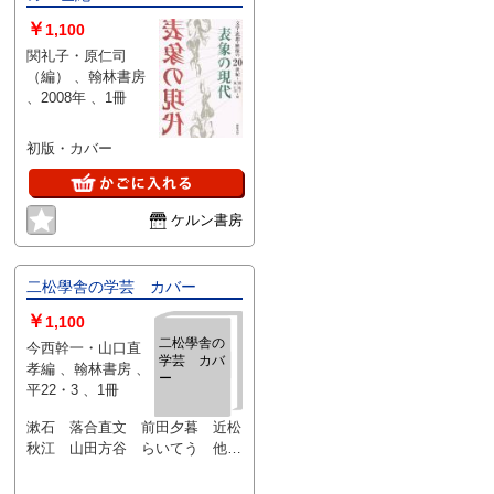
￥
1,100
関礼子・原仁司
（編） 、翰林書房
、2008年 、1冊
初版・カバー
ケルン書房
二松學舎の学芸 カバー
￥
1,100
二松學舎の
今西幹一・山口直
学芸 カバ
孝編 、翰林書房 、
ー
平22・3 、1冊
漱石 落合直文 前田夕暮 近松
秋江 山田方谷 らいてう 他
【状態に関する注意】けやき書店
の掲載品は全て、状態に関わらず