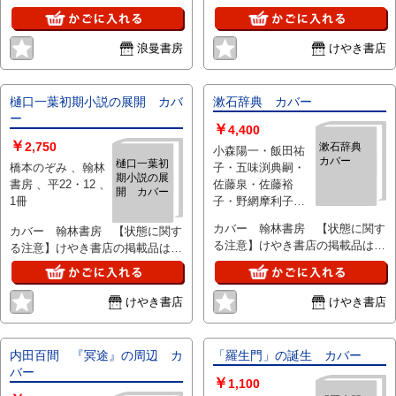
（並）」と表示されています。
「日本の古本屋」は６段階の「状
態」表記が必須となりましたが、
浪曼書房
けやき書店
当店の扱う商品の特質上、状態の
簡易な区分けは適切ではない（不
可能な）為、状態欄の「中古品
樋口一葉初期小説の展開 カバ
漱石辞典 カバー
（並）」という表現は考慮にいれ
ー
￥
4,400
ないで下さい。痛みなどの瑕疵に
￥
2,750
漱石辞典
つきましては、解説欄等をご参考
小森陽一・飯田祐
カバー
樋口一葉初
にして下さい。状態表記の無いも
橋本のぞみ 、翰林
子・五味渕典嗣・
期小説の展
のは特に問題なく良好とお考え下
書房 、平22・12 、
佐藤泉・佐藤裕
開 カバー
さい。:
1冊
子・野網摩利子編
、翰林書房 、平
カバー 翰林書房 【状態に関す
カバー 翰林書房 【状態に関す
29・5 、1冊
る注意】けやき書店の掲載品は全
る注意】けやき書店の掲載品は全
て、状態に関わらず「中古品
て、状態に関わらず「中古品
（並）」と表示されています。
（並）」と表示されています。
「日本の古本屋」は６段階の「状
「日本の古本屋」は６段階の「状
けやき書店
けやき書店
態」表記が必須となりましたが、
態」表記が必須となりましたが、
当店の扱う商品の特質上、状態の
当店の扱う商品の特質上、状態の
簡易な区分けは適切ではない（不
簡易な区分けは適切ではない（不
内田百間 『冥途』の周辺 カ
「羅生門」の誕生 カバー
可能な）為、状態欄の「中古品
可能な）為、状態欄の「中古品
バー
（並）」という表現は考慮にいれ
￥
（並）」という表現は考慮にいれ
1,100