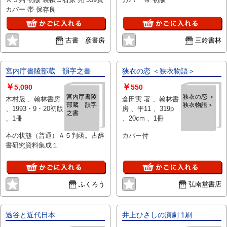
カバー 帯 保存良
古書 彦書房
三鈴書林
宮内庁書陵部蔵 韻字之書
狭衣の恋 ＜狭衣物語＞
￥
￥
5,090
550
宮内庁書陵
狭衣の恋 ＜
木村晟 、翰林書房
倉田実 著 、翰林書
部蔵 韻字
狭衣物語＞
、1993・9・20初版
房 、平11 、319p
之書
、1冊
、20cm 、1冊
本の状態（普通）Ａ５判函。古辞
カバー付
書研究資料集成１
ふくろう
弘南堂書店
透谷と近代日本
井上ひさしの演劇 1刷